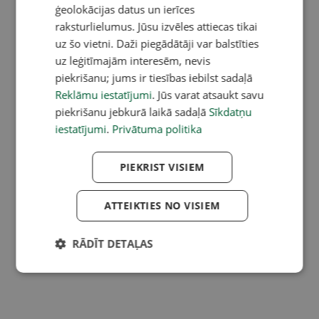
ģeolokācijas datus un ierīces
raksturlielumus. Jūsu izvēles attiecas tikai
uz šo vietni. Daži piegādātāji var balstīties
uz leģitīmajām interesēm, nevis
piekrišanu; jums ir tiesības iebilst sadaļā
Reklāmu iestatījumi
. Jūs varat atsaukt savu
piekrišanu jebkurā laikā sadaļā
Sīkdatņu
iestatījumi
.
Privātuma politika
PIEKRIST VISIEM
ATTEIKTIES NO VISIEM
RĀDĪT DETAĻAS