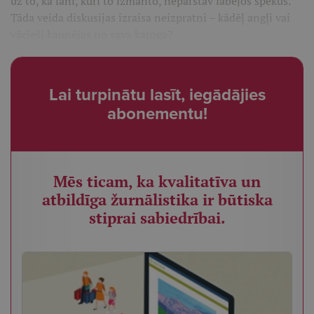
uz to, ka fani, kuri to izmanto, nepārstāv labējos spēkus.
Tāda veida diskusijas izraisa neizpratni – kādēļ angļi vai
vācieši kaunējas no sava karoga?
Lai turpinātu lasīt, iegādājies
abonementu!
Mēs ticam, ka kvalitatīva un
atbildīga žurnālistika ir būtiska
stiprai sabiedrībai.