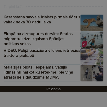
Turpini lasīt
Kazahstānā savvaļā izlaists pirmais tīģeris
vairāk nekā 70 gadu laikā
Eiropā pa aizmugures durvīm: Seutas
migrantu krīze izgaismo Spānijas
politikas sekas
A
VIDEO: Polijā pasažieru vilciens ietriecies
traktora piekabē
Malaizijas pilots, iespējams, vadījis
lidmašīnu narkotiku ietekmē; pie viņa
atrasts liels daudzums MDMA
Reklāma