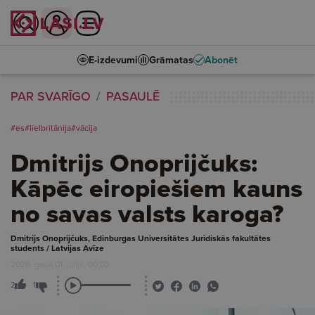
E-izdevumi
Grāmatas
Abonēt
PAR SVARĪGO
PASAULĒ
#es
#lielbritānija
#vācija
Dmitrijs Onoprijčuks:
Kāpēc eiropiešiem kauns
no savas valsts karoga?
Dmitrijs Onoprijčuks, Edinburgas Universitātes Juridiskās fakultātes
students / Latvijas Avīze
2026. gada 01. jūlijs, 00:03
2
1