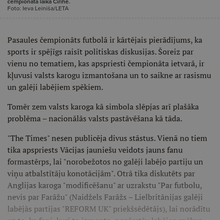
čempionāta laikā Cīrihē.
Foto: Ieva Leiniša/LETA
Pasaules čempionāts futbolā ir kārtējais pierādījums, ka
sports ir spējīgs raisīt politiskas diskusijas. Šoreiz par
vienu no tematiem, kas apspriesti čempionāta ietvarā, ir
kļuvusi valsts karogu izmantošana un to saikne ar rasismu
un galēji labējiem spēkiem.
Tomēr zem valsts karoga kā simbola slēpjas arī plašāka
problēma – nacionālās valsts pastāvēšana kā tāda.
"The Times" nesen publicēja divus stāstus. Vienā no tiem
tika apspriests Vācijas jauniešu veidots jauns fanu
formastērps, lai "norobežotos no galēji labējo partiju un
viņu atbalstītāju konotācijām". Otrā tika diskutēts par
Anglijas karoga "modificēšanu" ar uzrakstu "Par futbolu,
nevis par Farāžu" (Naidžels Farāžs – Lielbritānijas galēji
labējās partijas "REFORM UK" priekšsēdētājs), lai norādītu