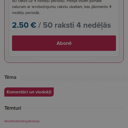
50 raksti uz 4 nedēļu periodu. Pieeja visam portāla
saturam ar ierobežojumu rakstu skaitam, kas jāizmanto 4
nedēļu periodā.
2.50 €
/ 50 raksti 4 nedēļās
Abonē
Tēma
Komentāri un viedokļi
Tēmturi
#es
#lielbritānija
#vācija