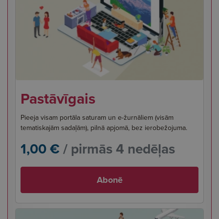
Pastāvīgais
Pieeja visam portāla saturam un e-žurnāliem (visām
tematiskajām sadaļām), pilnā apjomā, bez ierobežojuma.
1,00 €
/ pirmās 4 nedēļas
Abonē