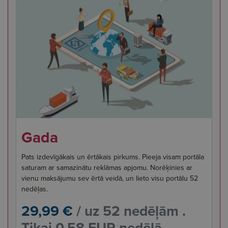
Gada
Pats izdevīgākais un ērtākais pirkums. Pieeja visam portāla
saturam ar samazinātu reklāmas apjomu. Norēķinies ar
vienu maksājumu sev ērtā veidā, un lieto visu portālu 52
nedēļas.
29,99 €
/ uz 52 nedēļām .
Tikai 0,58 EUR nedēļā.