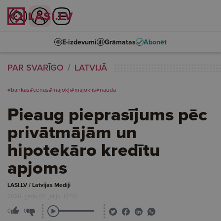
E-izdevumi
Grāmatas
Abonēt
PAR SVARĪGO
LATVIJĀ
#bankas
#cenas
#mājokļi
#mājoklis
#nauda
Pieaug pieprasījums pēc
privātmājām un
hipotekāro kredītu
apjoms
LASI.LV / Latvijas Mediji
2026. gada 02. jūlijs, 13:56
0
0