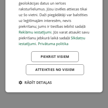
ģeolokācijas datus un ierīces
raksturlielumus. Jūsu izvēles attiecas tikai
uz šo vietni. Daži piegādātāji var balstīties
uz leģitīmajām interesēm, nevis
piekrišanu; jums ir tiesības iebilst sadaļā
Reklāmu iestatījumi
. Jūs varat atsaukt savu
piekrišanu jebkurā laikā sadaļā
Sīkdatņu
iestatījumi
.
Privātuma politika
PIEKRIST VISIEM
ATTEIKTIES NO VISIEM
RĀDĪT DETAĻAS