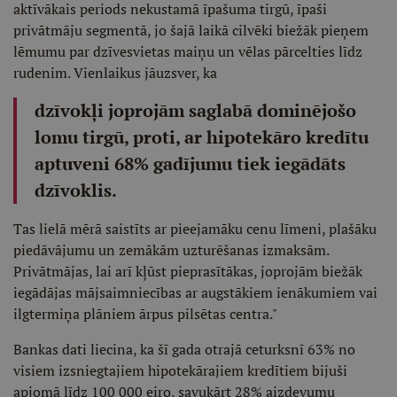
aktīvākais periods nekustamā īpašuma tirgū, īpaši
privātmāju segmentā, jo šajā laikā cilvēki biežāk pieņem
lēmumu par dzīvesvietas maiņu un vēlas pārcelties līdz
rudenim. Vienlaikus jāuzsver, ka
dzīvokļi joprojām saglabā dominējošo
lomu tirgū, proti, ar hipotekāro kredītu
aptuveni 68% gadījumu tiek iegādāts
dzīvoklis.
Tas lielā mērā saistīts ar pieejamāku cenu līmeni, plašāku
piedāvājumu un zemākām uzturēšanas izmaksām.
Privātmājas, lai arī kļūst pieprasītākas, joprojām biežāk
iegādājas mājsaimniecības ar augstākiem ienākumiem vai
ilgtermiņa plāniem ārpus pilsētas centra."
Bankas dati liecina, ka šī gada otrajā ceturksnī 63% no
visiem izsniegtajiem hipotekārajiem kredītiem bijuši
apjomā līdz 100 000 eiro, savukārt 28% aizdevumu