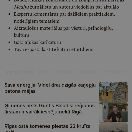
Mediju
žurnālistu un autoru viedokļus par aktuālo
Ekspertu komentārus par dažādiem praktiskiem,
noderīgiem tematiem
Aizraujošus materiālus par vēsturi, psiholoģiju,
kultūru
Gata Šļūkas karikatūru
Tavā e-pasta kastītē katru ceturtdienu
Ieteiktie raksti
Sava enerģija: Videi draudzīgās kaņepju
betona mājas
Ģimenes ārsts Guntis Balodis: reģionos
ārstam ir vairāk iespēju nekā Rīgā
Rīgas ostā šomēnes piestās 22 kruīza