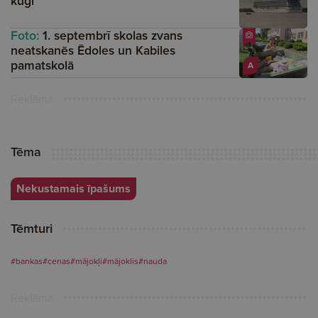
kuģi
Foto:
1. septembrī skolas zvans
neatskanēs Ēdoles un Kabiles
pamatskolā
A
Reklāma
Tēma
Nekustamais īpašums
Tēmturi
#bankas
#cenas
#mājokļi
#mājoklis
#nauda
Reklāma