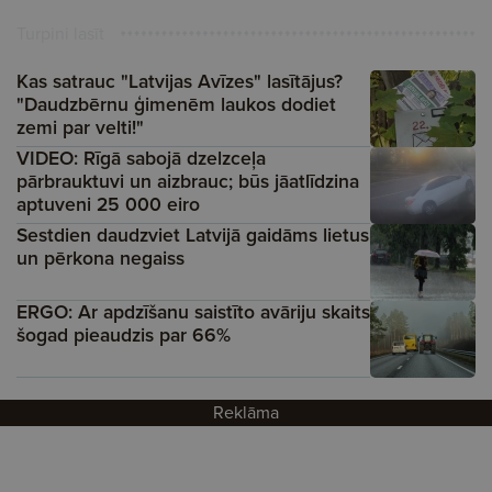
Turpini lasīt
Kas satrauc "Latvijas Avīzes" lasītājus?
"Daudzbērnu ģimenēm laukos dodiet
zemi par velti!"
VIDEO: Rīgā sabojā dzelzceļa
pārbrauktuvi un aizbrauc; būs jāatlīdzina
aptuveni 25 000 eiro
Sestdien daudzviet Latvijā gaidāms lietus
un pērkona negaiss
ERGO: Ar apdzīšanu saistīto avāriju skaits
šogad pieaudzis par 66%
Reklāma