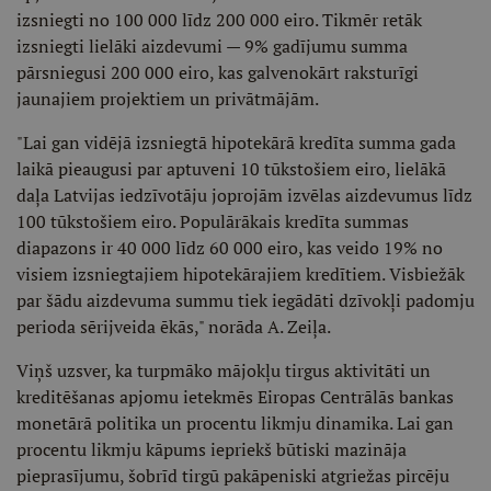
izsniegti no 100 000 līdz 200 000 eiro. Tikmēr retāk
izsniegti lielāki aizdevumi — 9% gadījumu summa
pārsniegusi 200 000 eiro, kas galvenokārt raksturīgi
jaunajiem projektiem un privātmājām.
"Lai gan vidējā izsniegtā hipotekārā kredīta summa gada
laikā pieaugusi par aptuveni 10 tūkstošiem eiro, lielākā
daļa Latvijas iedzīvotāju joprojām izvēlas aizdevumus līdz
100 tūkstošiem eiro. Populārākais kredīta summas
diapazons ir 40 000 līdz 60 000 eiro, kas veido 19% no
visiem izsniegtajiem hipotekārajiem kredītiem. Visbiežāk
par šādu aizdevuma summu tiek iegādāti dzīvokļi padomju
perioda sērijveida ēkās," norāda A. Zeiļa.
Viņš uzsver, ka turpmāko mājokļu tirgus aktivitāti un
kreditēšanas apjomu ietekmēs Eiropas Centrālās bankas
monetārā politika un procentu likmju dinamika. Lai gan
procentu likmju kāpums iepriekš būtiski mazināja
pieprasījumu, šobrīd tirgū pakāpeniski atgriežas pircēju