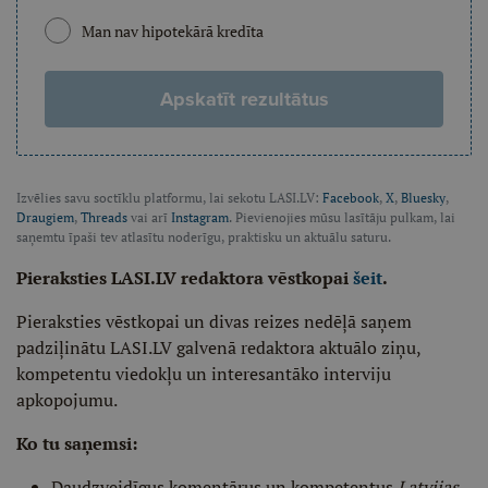
Man nav hipotekārā kredīta
Apskatīt rezultātus
Izvēlies savu soctīklu platformu, lai sekotu LASI.LV:
Facebook
,
X
,
Bluesky
,
Draugiem
,
Threads
vai arī
Instagram
. Pievienojies mūsu lasītāju pulkam, lai
saņemtu īpaši tev atlasītu noderīgu, praktisku un aktuālu saturu.
Pieraksties LASI.LV redaktora vēstkopai
šeit
.
Pieraksties vēstkopai un divas reizes nedēļā saņem
padziļinātu LASI.LV galvenā redaktora aktuālo ziņu,
kompetentu viedokļu un interesantāko interviju
apkopojumu.
Ko tu saņemsi:
Daudzveidīgus komentārus un kompetentus
Latvijas