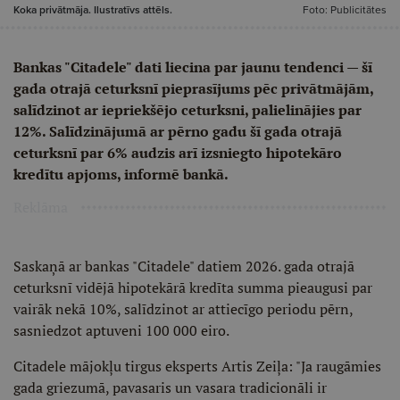
Koka privātmāja. Ilustratīvs attēls.
Foto: Publicitātes
Bankas "Citadele" dati liecina par jaunu tendenci — šī
gada otrajā ceturksnī pieprasījums pēc privātmājām,
salīdzinot ar iepriekšējo ceturksni, palielinājies par
12%. Salīdzinājumā ar pērno gadu šī gada otrajā
ceturksnī par 6% audzis arī izsniegto hipotekāro
kredītu apjoms, informē bankā.
Reklāma
Saskaņā ar bankas "Citadele" datiem 2026. gada otrajā
ceturksnī vidējā hipotekārā kredīta summa pieaugusi par
vairāk nekā 10%, salīdzinot ar attiecīgo periodu pērn,
sasniedzot aptuveni 100 000 eiro.
Citadele mājokļu tirgus eksperts Artis Zeiļa: "Ja raugāmies
gada griezumā, pavasaris un vasara tradicionāli ir