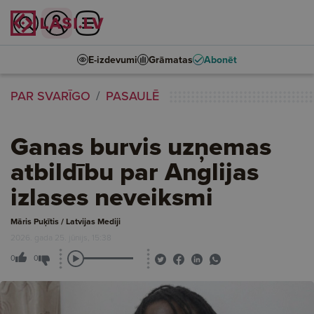
E-izdevumi
Grāmatas
Abonēt
PAR SVARĪGO
PASAULĒ
Ganas burvis uzņemas
atbildību par Anglijas
izlases neveiksmi
Māris Puķītis / Latvijas Mediji
2026. gada 25. jūnijs, 15:38
0
0