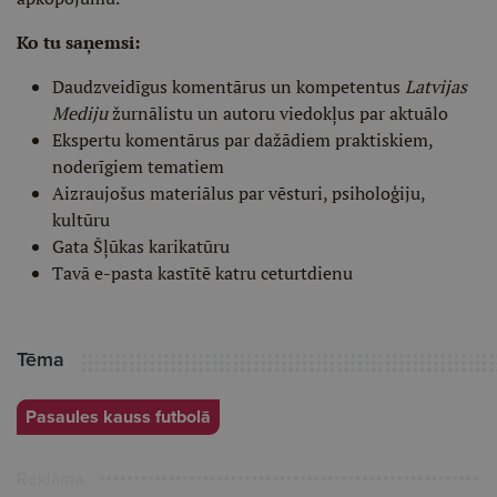
Ko tu saņemsi:
Daudzveidīgus komentārus un kompetentus
Latvijas
Mediju
žurnālistu un autoru viedokļus par aktuālo
Ekspertu komentārus par dažādiem praktiskiem,
noderīgiem tematiem
Aizraujošus materiālus par vēsturi, psiholoģiju,
kultūru
Gata Šļūkas karikatūru
Tavā e-pasta kastītē katru ceturtdienu
Tēma
Pasaules kauss futbolā
Reklāma