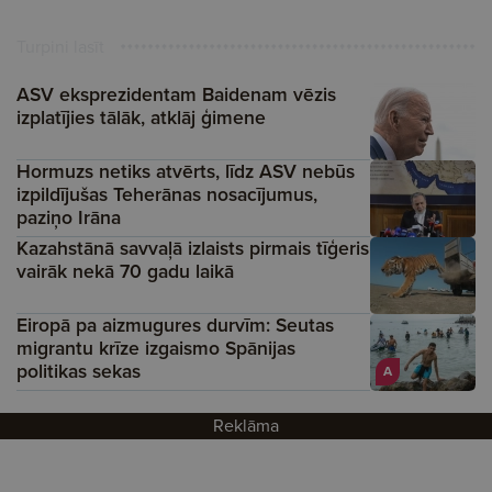
Turpini lasīt
ASV eksprezidentam Baidenam vēzis
izplatījies tālāk, atklāj ģimene
Hormuzs netiks atvērts, līdz ASV nebūs
izpildījušas Teherānas nosacījumus,
paziņo Irāna
Kazahstānā savvaļā izlaists pirmais tīģeris
vairāk nekā 70 gadu laikā
Eiropā pa aizmugures durvīm: Seutas
migrantu krīze izgaismo Spānijas
politikas sekas
A
Reklāma