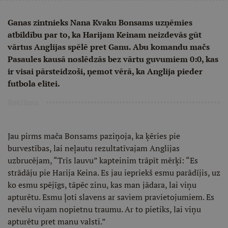
Ganas zintnieks Nana Kvaku Bonsams uzņēmies
atbildību par to, ka Harijam Keinam neizdevās gūt
vārtus Anglijas spēlē pret Ganu. Abu komandu mačs
Pasaules kausā noslēdzās bez vārtu guvumiem 0:0, kas
ir visai pārsteidzoši, ņemot vērā, ka Anglija pieder
futbola elitei.
Reklāma
Jau pirms mača Bonsams paziņoja, ka ķēries pie
burvestības, lai neļautu rezultatīvajam Anglijas
uzbrucējam, “Trīs lauvu” kapteinim trāpīt mērķī: “Es
strādāju pie Harija Keina. Es jau iepriekš esmu parādījis, uz
ko esmu spējīgs, tāpēc zinu, kas man jādara, lai viņu
apturētu. Esmu ļoti slavens ar saviem pravietojumiem. Es
nevēlu viņam nopietnu traumu. Ar to pietiks, lai viņu
apturētu pret manu valsti.”