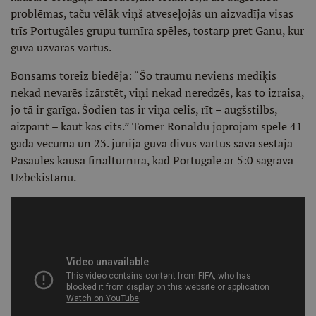
problēmas, taču vēlāk viņš atveseļojās un aizvadīja visas
trīs Portugāles grupu turnīra spēles, tostarp pret Ganu, kur
guva uzvaras vārtus.
Bonsams toreiz biedēja: “Šo traumu neviens mediķis
nekad nevarēs izārstēt, viņi nekad neredzēs, kas to izraisa,
jo tā ir garīga. Šodien tas ir viņa celis, rīt – augšstilbs,
aizparīt – kaut kas cits.” Tomēr Ronaldu joprojām spēlē 41
gada vecumā un 23. jūnijā guva divus vārtus savā sestajā
Pasaules kausa finālturnīrā, kad Portugāle ar 5:0 sagrāva
Uzbekistānu.