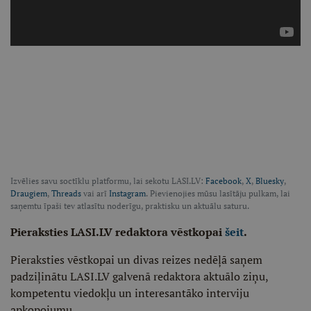
Izvēlies savu soctīklu platformu, lai sekotu LASI.LV:
Facebook
,
X
,
Bluesky
,
Draugiem
,
Threads
vai arī
Instagram
. Pievienojies mūsu lasītāju pulkam, lai
saņemtu īpaši tev atlasītu noderīgu, praktisku un aktuālu saturu.
Pieraksties LASI.LV redaktora vēstkopai
šeit
.
Pieraksties vēstkopai un divas reizes nedēļā saņem
padziļinātu LASI.LV galvenā redaktora aktuālo ziņu,
kompetentu viedokļu un interesantāko interviju
apkopojumu.