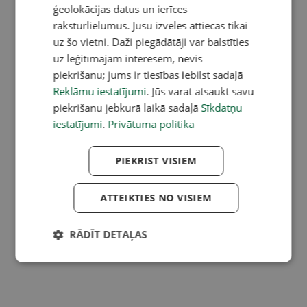
ģeolokācijas datus un ierīces
raksturlielumus. Jūsu izvēles attiecas tikai
uz šo vietni. Daži piegādātāji var balstīties
uz leģitīmajām interesēm, nevis
piekrišanu; jums ir tiesības iebilst sadaļā
Reklāmu iestatījumi
. Jūs varat atsaukt savu
piekrišanu jebkurā laikā sadaļā
Sīkdatņu
iestatījumi
.
Privātuma politika
PIEKRIST VISIEM
ATTEIKTIES NO VISIEM
RĀDĪT DETAĻAS