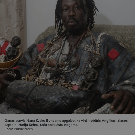
Ganas burvis Nana Kvaku Bonsams apgalvo, ka viņš nobūris Anglikas izlases
kapteini Hariju Keinu, taču sola lāstu noņemt.
Foto: Publicitātes