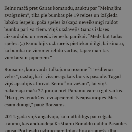
Keins mačā pret Ganas komandu, sauktu par “Melnajām
zvaigznēm”, tika pie bumbas pie 19 reizes un izšķieda
labāko iespēju, pašā spēles izskaņā neveiksmīgi raidot
bumbu pāri vārtiem. Viņš uzslavējis Ganas izlases
aizsardzību un neredz iemeslu panikai: “Mēdz būt tādas
spēles. (..) Esmu bijis uzbrucējs pietiekami ilgi, lai zinātu,
ka bumba ne vienmēr ielido vārtos, tāpēc man tas
vienkārši ir jāpieņem.”
Bonsams, kura vārds tulkojumā nozīmē “Trešdienas
velns”, uzstāj, ka ir visspēcīgākais burvis pasaulē. Tagad
viņš apsolījis atbrīvot Keinu “no važām”, lai viņš
nākamajā mačā 27. jūnijā pret Panamu varētu gūt vārtus.
“Harij, es ieradīšos tevi apciemot. Neapvainojies. Mēs
esam draugi,” pauž Bonsams.
2014. gadā viņš apgalvoja, ka ir atbildīgs par ceļgala
traumu, kas apdraudēja Krištianu Ronaldu dalību Pasaules
kausā. Portugāļu uzbrucējam tolaik bija arī augšstilba