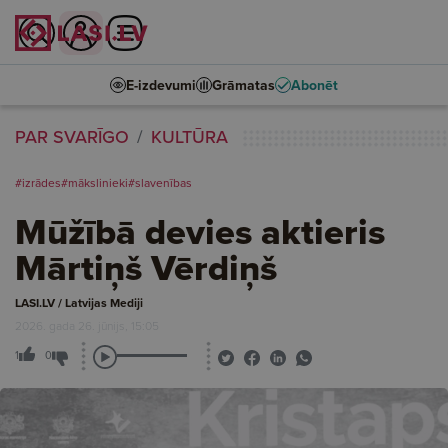
E-izdevumi
Grāmatas
Abonēt
PAR SVARĪGO
KULTŪRA
#izrādes
#mākslinieki
#slavenības
Mūžībā devies aktieris
Mārtiņš Vērdiņš
LASI.LV / Latvijas Mediji
2026. gada 26. jūnijs, 15:05
1
0