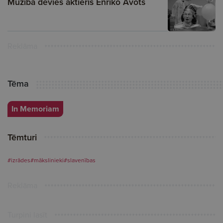
Mūžībā devies aktieris Enriko Avots
Reklāma
Tēma
In Memoriam
Tēmturi
#izrādes
#mākslinieki
#slavenības
Reklāma
Turpini lasīt