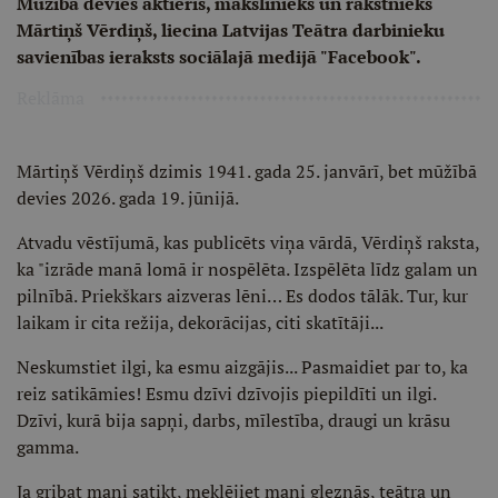
Mūžībā devies aktieris, mākslinieks un rakstnieks
Mārtiņš Vērdiņš, liecina Latvijas Teātra darbinieku
savienības ieraksts sociālajā medijā "Facebook".
Reklāma
Mārtiņš Vērdiņš dzimis 1941. gada 25. janvārī, bet mūžībā
devies 2026. gada 19. jūnijā.
Atvadu vēstījumā, kas publicēts viņa vārdā, Vērdiņš raksta,
ka "izrāde manā lomā ir nospēlēta. Izspēlēta līdz galam un
pilnībā. Priekškars aizveras lēni… Es dodos tālāk. Tur, kur
laikam ir cita režija, dekorācijas, citi skatītāji...
Neskumstiet ilgi, ka esmu aizgājis... Pasmaidiet par to, ka
reiz satikāmies! Esmu dzīvi dzīvojis piepildīti un ilgi.
Dzīvi, kurā bija sapņi, darbs, mīlestība, draugi un krāsu
gamma.
Ja gribat mani satikt, meklējiet mani gleznās, teātra un