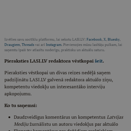
Izvēlies savu soctīklu platformu, lai sekotu LASI.LV:
Facebook
,
X
,
Bluesky
,
Draugiem
,
Threads
vai arī
Instagram
. Pievienojies mūsu lasītāju pulkam, lai
saņemtu īpaši tev atlasītu noderīgu, praktisku un aktuālu saturu.
Pieraksties LASI.LV redaktora vēstkopai
šeit
.
Pieraksties vēstkopai un divas reizes nedēļā saņem
padziļinātu LASI.LV galvenā redaktora aktuālo ziņu,
kompetentu viedokļu un interesantāko interviju
apkopojumu.
Ko tu saņemsi:
Daudzveidīgus komentārus un kompetentus
Latvijas
Mediju
žurnālistu un autoru viedokļus par aktuālo