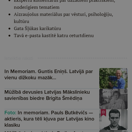
Ekspertu komentārus par dažādiem praktiskiem,
noderīgiem tematiem
Aizraujošus materiālus par vēsturi, psiholoģiju,
kultūru
Gata Šļūkas karikatūru
Tavā e-pasta kastītē katru ceturtdienu
Ieteiktie raksti
In Memoriam. Guntis Eniņš. Latvijā par
vienu dižkoku mazāk…
Mūžībā devusies Latvijas Mākslinieku
savienības biedre Brigita Šmēdiņa
Foto:
In memoriam. Pauls Butkēvičs —
aktieris, kura tēli kļuva par Latvijas kino
klasiku