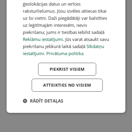
ģeolokācijas datus un ierīces
raksturlielumus. Jūsu izvēles attiecas tikai
uz šo vietni. Daži piegādātāji var balstīties
uz leģitīmajām interesēm, nevis
piekrišanu; jums ir tiesības iebilst sadaļā
Reklāmu iestatījumi
. Jūs varat atsaukt savu
piekrišanu jebkurā laikā sadaļā
Sīkdatņu
iestatījumi
.
Privātuma politika
PIEKRIST VISIEM
ATTEIKTIES NO VISIEM
RĀDĪT DETAĻAS