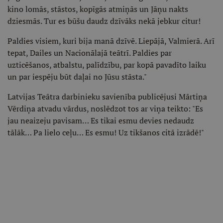
kino lomās, stāstos, kopīgās atmiņās un Jāņu nakts
dziesmās. Tur es būšu daudz dzīvāks nekā jebkur citur!
Paldies visiem, kuri bija manā dzīvē. Liepājā, Valmierā. Arī
tepat, Dailes un Nacionālajā teātrī. Paldies par
uzticēšanos, atbalstu, palīdzību, par kopā pavadīto laiku
un par iespēju būt daļai no Jūsu stāsta."
Latvijas Teātra darbinieku savienība publicējusi Mārtiņa
Vērdiņa atvadu vārdus, noslēdzot tos ar viņa teikto: "Es
jau neaizeju pavisam… Es tikai esmu devies nedaudz
tālāk… Pa lielo ceļu… Es esmu! Uz tikšanos citā izrādē!"