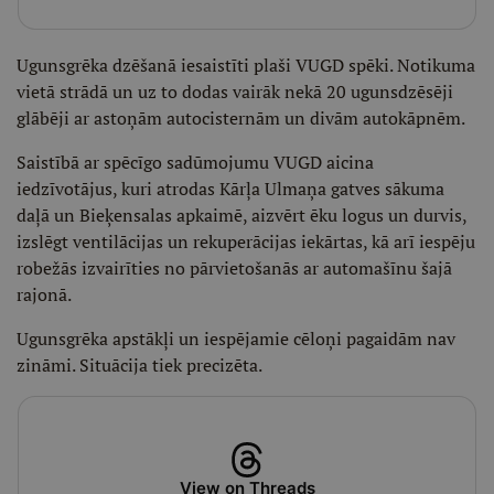
Ugunsgrēka dzēšanā iesaistīti plaši VUGD spēki. Notikuma
vietā strādā un uz to dodas vairāk nekā 20 ugunsdzēsēji
glābēji ar astoņām autocisternām un divām autokāpnēm.
Saistībā ar spēcīgo sadūmojumu VUGD aicina
iedzīvotājus, kuri atrodas Kārļa Ulmaņa gatves sākuma
daļā un Bieķensalas apkaimē, aizvērt ēku logus un durvis,
izslēgt ventilācijas un rekuperācijas iekārtas, kā arī iespēju
robežās izvairīties no pārvietošanās ar automašīnu šajā
rajonā.
Ugunsgrēka apstākļi un iespējamie cēloņi pagaidām nav
zināmi. Situācija tiek precizēta.
View on Threads