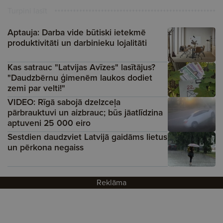
Turpini lasīt
Aptauja: Darba vide būtiski ietekmē
produktivitāti un darbinieku lojalitāti
Kas satrauc "Latvijas Avīzes" lasītājus?
"Daudzbērnu ģimenēm laukos dodiet
zemi par velti!"
VIDEO: Rīgā sabojā dzelzceļa
pārbrauktuvi un aizbrauc; būs jāatlīdzina
aptuveni 25 000 eiro
Sestdien daudzviet Latvijā gaidāms lietus
un pērkona negaiss
Reklāma