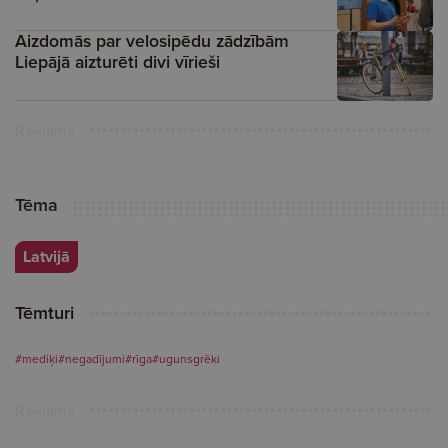
Aizdomās par velosipēdu zādzībām
Liepājā aizturēti divi vīrieši
Reklāma
Tēma
Latvijā
Tēmturi
#mediķi
#negadījumi
#rīga
#ugunsgrēki
Reklāma