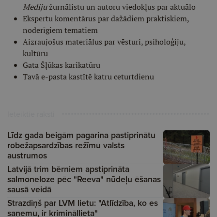
Mediju
žurnālistu un autoru viedokļus par aktuālo
Ekspertu komentārus par dažādiem praktiskiem,
noderīgiem tematiem
Aizraujošus materiālus par vēsturi, psiholoģiju,
kultūru
Gata Šļūkas karikatūru
Tavā e-pasta kastītē katru ceturtdienu
Ieteiktie raksti
Līdz gada beigām pagarina pastiprinātu
robežapsardzības režīmu valsts
austrumos
Latvijā trim bērniem apstiprināta
salmoneloze pēc "Reeva" nūdeļu ēšanas
sausā veidā
Strazdiņš par LVM lietu: "Atlīdzība, ko es
saņemu, ir krimināllieta"