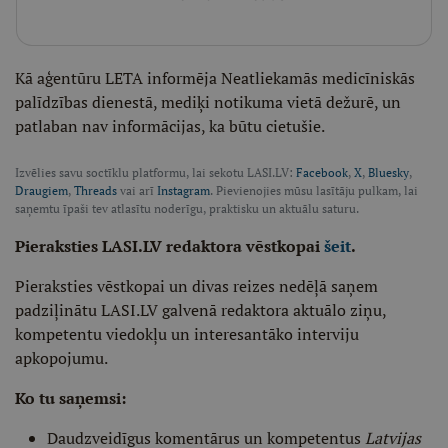
Kā aģentūru LETA informēja Neatliekamās medicīniskās
palīdzības dienestā, mediķi notikuma vietā dežurē, un
patlaban nav informācijas, ka būtu cietušie.
Izvēlies savu soctīklu platformu, lai sekotu LASI.LV:
Facebook
,
X
,
Bluesky
,
Draugiem
,
Threads
vai arī
Instagram
. Pievienojies mūsu lasītāju pulkam, lai
saņemtu īpaši tev atlasītu noderīgu, praktisku un aktuālu saturu.
Pieraksties LASI.LV redaktora vēstkopai
šeit
.
Pieraksties vēstkopai un divas reizes nedēļā saņem
padziļinātu LASI.LV galvenā redaktora aktuālo ziņu,
kompetentu viedokļu un interesantāko interviju
apkopojumu.
Ko tu saņemsi:
Daudzveidīgus komentārus un kompetentus
Latvijas