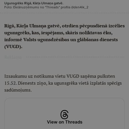
Ugunsgrēks Rīgā, Kārļa Ulmaņa gatvē.
Foto: Ekrānuzņēmums no "Threads" profila @den4ik_2
Rīgā, Kārļa Ulmaņa gatvē, otrdien pēcpusdienā izcēlies
ugunsgrēks, kas, iespējams, skāris noliktavas ēku,
informē Valsts ugunsdzēsības un glābšanas dienests
(VUGD).
Reklāma
Izsaukumu uz notikuma vietu VUGD saņēma pulksten
15.52. Dienests ziņo, ka ugunsgrēka vietā izplatās spēcīgs
sadūmojums.
View on Threads