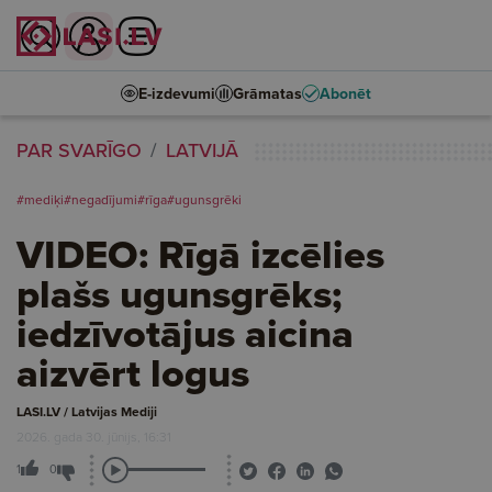
E-izdevumi
Grāmatas
Abonēt
PAR SVARĪGO
LATVIJĀ
#mediķi
#negadījumi
#rīga
#ugunsgrēki
VIDEO: Rīgā izcēlies
plašs ugunsgrēks;
iedzīvotājus aicina
aizvērt logus
LASI.LV / Latvijas Mediji
2026. gada 30. jūnijs, 16:31
1
0