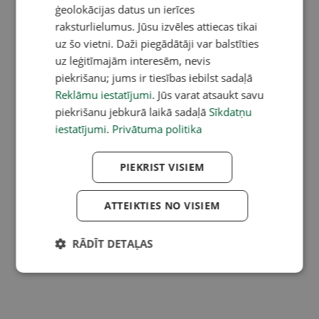
ģeolokācijas datus un ierīces
raksturlielumus. Jūsu izvēles attiecas tikai
uz šo vietni. Daži piegādātāji var balstīties
uz leģitīmajām interesēm, nevis
piekrišanu; jums ir tiesības iebilst sadaļā
Reklāmu iestatījumi
. Jūs varat atsaukt savu
piekrišanu jebkurā laikā sadaļā
Sīkdatņu
iestatījumi
.
Privātuma politika
PIEKRIST VISIEM
ATTEIKTIES NO VISIEM
RĀDĪT DETAĻAS