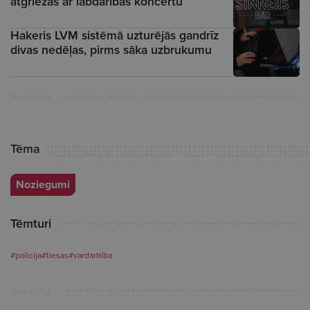
atgriežas ar labdarības koncertu
Hakeris LVM sistēmā uzturējās gandrīz
divas nedēļas, pirms sāka uzbrukumu
Reklāma
Tēma
Noziegumi
Tēmturi
#policija
#tiesas
#vardarbība
Reklāma