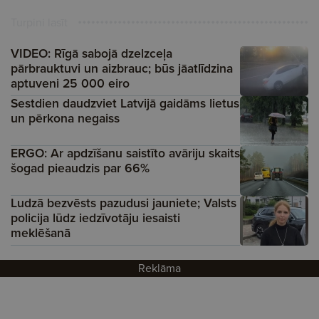
Turpini lasīt
VIDEO: Rīgā sabojā dzelzceļa
pārbrauktuvi un aizbrauc; būs jāatlīdzina
aptuveni 25 000 eiro
Sestdien daudzviet Latvijā gaidāms lietus
un pērkona negaiss
ERGO: Ar apdzīšanu saistīto avāriju skaits
šogad pieaudzis par 66%
Ludzā bezvēsts pazudusi jauniete; Valsts
policija lūdz iedzīvotāju iesaisti
meklēšanā
Reklāma