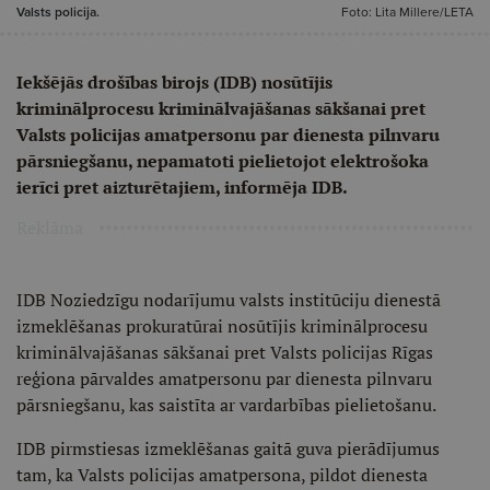
Valsts policija.
Foto: Lita Millere/LETA
Iekšējās drošības birojs (IDB) nosūtījis
kriminālprocesu kriminālvajāšanas sākšanai pret
Valsts policijas amatpersonu par dienesta pilnvaru
pārsniegšanu, nepamatoti pielietojot elektrošoka
ierīci pret aizturētajiem, informēja IDB.
Reklāma
IDB Noziedzīgu nodarījumu valsts institūciju dienestā
izmeklēšanas prokuratūrai nosūtījis kriminālprocesu
kriminālvajāšanas sākšanai pret Valsts policijas Rīgas
reģiona pārvaldes amatpersonu par dienesta pilnvaru
pārsniegšanu, kas saistīta ar vardarbības pielietošanu.
IDB pirmstiesas izmeklēšanas gaitā guva pierādījumus
tam, ka Valsts policijas amatpersona, pildot dienesta