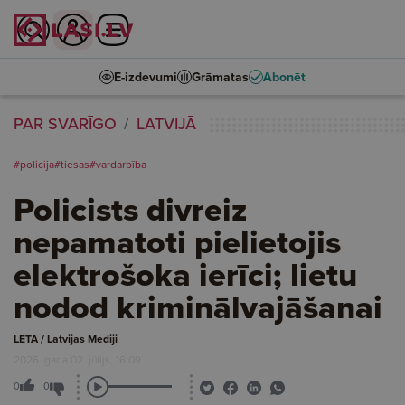
E-izdevumi
Grāmatas
Abonēt
PAR SVARĪGO
LATVIJĀ
#policija
#tiesas
#vardarbība
Policists divreiz
nepamatoti pielietojis
elektrošoka ierīci; lietu
nodod kriminālvajāšanai
LETA / Latvijas Mediji
2026. gada 02. jūlijs, 16:09
0
0