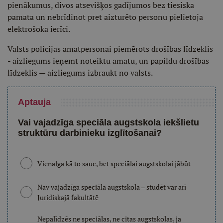
pienākumus, divos atsevišķos gadījumos bez tiesiska
pamata un nebrīdinot pret aizturēto personu pielietoja
elektrošoka ierīci.
Valsts policijas amatpersonai piemērots drošības līdzeklis
- aizliegums ieņemt noteiktu amatu, un papildu drošības
līdzeklis — aizliegums izbraukt no valsts.
Aptauja
Vai vajadzīga speciāla augstskola iekšlietu
struktūru darbinieku izglītošanai?
Vienalga kā to sauc, bet speciālai augstskolai jābūt
Nav vajadzīga speciāla augstskola – studēt var arī
Juridiskajā fakultātē
Nepalīdzēs ne speciālas, ne citas augstskolas, ja