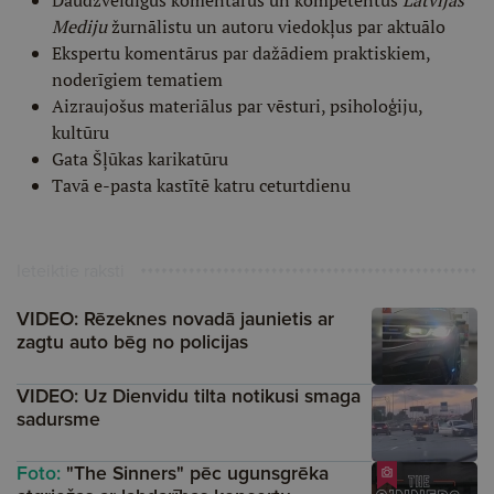
Daudzveidīgus komentārus un kompetentus
Latvijas
Mediju
žurnālistu un autoru viedokļus par aktuālo
Ekspertu komentārus par dažādiem praktiskiem,
noderīgiem tematiem
Aizraujošus materiālus par vēsturi, psiholoģiju,
kultūru
Gata Šļūkas karikatūru
Tavā e-pasta kastītē katru ceturtdienu
Ieteiktie raksti
VIDEO: Rēzeknes novadā jaunietis ar
zagtu auto bēg no policijas
VIDEO: Uz Dienvidu tilta notikusi smaga
sadursme
Foto:
"The Sinners" pēc ugunsgrēka