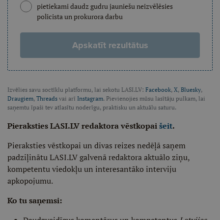
pietiekami daudz gudru jauniešu neizvēlēsies
policista un prokurora darbu
Apskatīt rezultātus
Izvēlies savu soctīklu platformu, lai sekotu LASI.LV:
Facebook
,
X
,
Bluesky
,
Draugiem
,
Threads
vai arī
Instagram
. Pievienojies mūsu lasītāju pulkam, lai
saņemtu īpaši tev atlasītu noderīgu, praktisku un aktuālu saturu.
Pieraksties LASI.LV redaktora vēstkopai
šeit
.
Pieraksties vēstkopai un divas reizes nedēļā saņem
padziļinātu LASI.LV galvenā redaktora aktuālo ziņu,
kompetentu viedokļu un interesantāko interviju
apkopojumu.
Ko tu saņemsi: