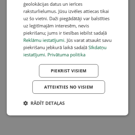
ģeolokācijas datus un ierīces
raksturlielumus. Jūsu izvēles attiecas tikai
uz šo vietni. Daži piegādātāji var balstīties
uz leģitīmajām interesēm, nevis
piekrišanu; jums ir tiesības iebilst sadaļā
Reklāmu iestatījumi
. Jūs varat atsaukt savu
piekrišanu jebkurā laikā sadaļā
Sīkdatņu
iestatījumi
.
Privātuma politika
PIEKRIST VISIEM
ATTEIKTIES NO VISIEM
RĀDĪT DETAĻAS