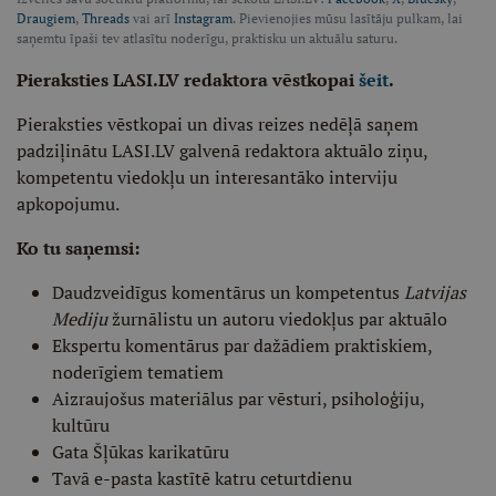
Draugiem
,
Threads
vai arī
Instagram
. Pievienojies mūsu lasītāju pulkam, lai
saņemtu īpaši tev atlasītu noderīgu, praktisku un aktuālu saturu.
Pieraksties LASI.LV redaktora vēstkopai
šeit
.
Pieraksties vēstkopai un divas reizes nedēļā saņem
padziļinātu LASI.LV galvenā redaktora aktuālo ziņu,
kompetentu viedokļu un interesantāko interviju
apkopojumu.
Ko tu saņemsi:
Daudzveidīgus komentārus un kompetentus
Latvijas
Mediju
žurnālistu un autoru viedokļus par aktuālo
Ekspertu komentārus par dažādiem praktiskiem,
noderīgiem tematiem
Aizraujošus materiālus par vēsturi, psiholoģiju,
kultūru
Gata Šļūkas karikatūru
Tavā e-pasta kastītē katru ceturtdienu