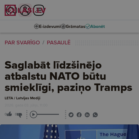
E-izdevumi
Grāmatas
Abonēt
PAR SVARĪGO
PASAULĒ
Saglabāt līdzšinējo
atbalstu NATO būtu
smieklīgi, paziņo Tramps
LETA / Latvijas Mediji
2026. gada 03. jūlijs, 11:00
0
0