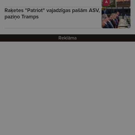
A
Raķetes "Patriot" vajadzīgas pašām ASV,
paziņo Tramps
Reklāma