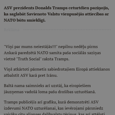
ASV prezidents Donalds Tramps ceturtdien paziņojis,
ka saglabāt Savienoto Valstu vienpusējās attiecības ar
NATO būtu smieklīgi.
Reklāma
"Viņi par mums neiestājās!!!" nepilnu nedēļu pirms
Ankarā paredzētā NATO samita paša sociālās saziņas
vietnē "Truth Social" raksta Tramps.
Viņš atkārtoti pārmetis sabiedrotajiem Eiropā attiekšanos
atbalstīt ASV karā pret Irānu.
Baltā nama saimnieks arī uzstāj, ka eiropiešiem
jāuzņemas vadošā loma pašu drošības uzturēšanā.
Tramps publicējis arī grafiku, kurā demonstrēti ASV
izdevumi NATO uzturēšanai, kas ievērojami pārsniedz
vairāku citu alianses dalībvalstu tēriņus, kas arī attēloti