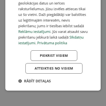
ģeolokācijas datus un ierīces
raksturlielumus. Jūsu izvēles attiecas tikai
uz šo vietni. Daži piegādātāji var balstīties
uz leģitīmajām interesēm, nevis
piekrišanu; jums ir tiesības iebilst sadaļā
Reklāmu iestatījumi
. Jūs varat atsaukt savu
piekrišanu jebkurā laikā sadaļā
Sīkdatņu
iestatījumi
.
Privātuma politika
PIEKRIST VISIEM
ATTEIKTIES NO VISIEM
RĀDĪT DETAĻAS