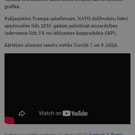
grafikā.
Pakļaujoties Trampa spiedienam, NATO dalībvalstu līderi
apņēmušies līdz 2035. gadam palielināt aizsardzības
izdevumus līdz 5% no iekšzemes kopprodukta (IKP).
Kārtējais alianses samits notiks Turcijā 7. un 8. jūlijā.
Izvēlies savu soctīklu platformu, lai sekotu LASI.LV:
Facebook
,
X
,
Bluesky
,