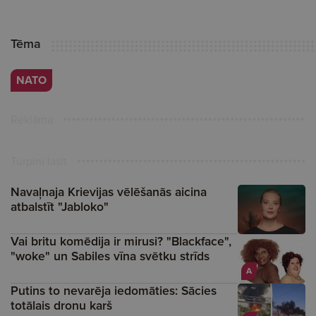
Tēma
NATO
Reklāma
Turpini lasīt
Navaļnaja Krievijas vēlēšanās aicina
atbalstīt "Jabloko"
Vai britu komēdija ir mirusi? "Blackface",
"woke" un Sabiles vīna svētku strīds
A
Putins to nevarēja iedomāties: Sācies
totālais dronu karš