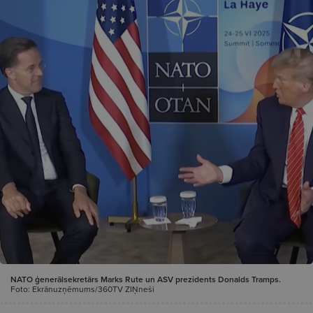
NATO ģenerālsekretārs Marks Rute un ASV prezidents Donalds Tramps.
Foto: Ekrānuzņēmums/360TV ZIŅneši