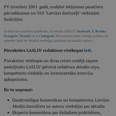
PV izveidots 2001. gadā, nodalot iekšzemes pasažieru
pārvadājumus no VAS "Latvijas dzelzceļš" veiktajām
funkcijām.
Izvēlies savu soctīklu platformu, lai sekotu LASI.LV:
Facebook
,
X
,
Bluesky
,
Draugiem
,
Threads
vai arī
Instagram
. Pievienojies mūsu lasītāju pulkam, lai
saņemtu īpaši tev atlasītu noderīgu, praktisku un aktuālu saturu.
Pieraksties LASI.LV redaktora vēstkopai
šeit
.
Pieraksties vēstkopai un divas reizes nedēļā saņem
padziļinātu LASI.LV galvenā redaktora aktuālo ziņu,
kompetentu viedokļu un interesantāko interviju
apkopojumu.
Ko tu saņemsi:
Daudzveidīgus komentārus un kompetentus
Latvijas
Mediju
žurnālistu un autoru viedokļus par aktuālo
Ekspertu komentārus par dažādiem praktiskiem,