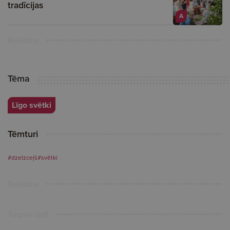
tradīcijas
A
Reklāma
Tēma
Līgo svētki
Tēmturi
#dzelzceļš
#svētki
Reklāma
Turpini lasīt