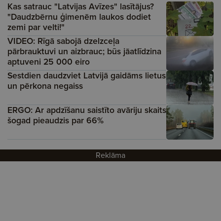
Kas satrauc "Latvijas Avīzes" lasītājus?
"Daudzbērnu ģimenēm laukos dodiet
zemi par velti!"
VIDEO: Rīgā sabojā dzelzceļa
pārbrauktuvi un aizbrauc; būs jāatlīdzina
aptuveni 25 000 eiro
Sestdien daudzviet Latvijā gaidāms lietus
un pērkona negaiss
ERGO: Ar apdzīšanu saistīto avāriju skaits
šogad pieaudzis par 66%
Reklāma