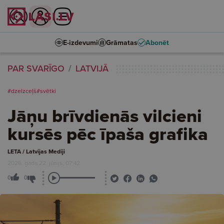
E-izdevumi
Grāmatas
Abonēt
PAR SVARĪGO
LATVIJĀ
#dzelzceļš
#svētki
Jāņu brīvdienās vilcieni
kursēs pēc īpaša grafika
LETA / Latvijas Mediji
2026. gada 22. jūnijs, 07:42
0
0