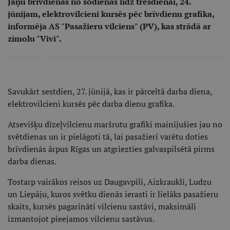
Jāņu brīvdienās no šodienas līdz trešdienai, 24.
jūnijam, elektrovilcieni kursēs pēc brīvdienu grafika,
informēja AS "Pasažieru vilciens" (PV), kas strādā ar
zīmolu "Vivi".
Reklāma
Savukārt sestdien, 27. jūnijā, kas ir pārceltā darba diena,
elektrovilcieni kursēs pēc darba dienu grafika.
Atsevišķu dīzeļvilcienu maršrutu grafiki mainījušies jau no
svētdienas un ir pielāgoti tā, lai pasažieri varētu doties
brīvdienās ārpus Rīgas un atgriezties galvaspilsētā pirms
darba dienas.
Tostarp vairākos reisos uz Daugavpili, Aizkraukli, Ludzu
un Liepāju, kuros svētku dienās ierasti ir lielāks pasažieru
skaits, kursēs pagarināti vilcienu sastāvi, maksimāli
izmantojot pieejamos vilcienu sastāvus.