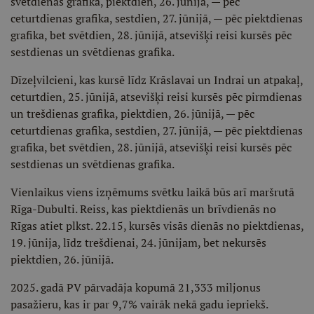
svētdienas grafika, piektdien, 26. jūnijā, — pēc
ceturtdienas grafika, sestdien, 27. jūnijā, — pēc piektdienas
grafika, bet svētdien, 28. jūnijā, atsevišķi reisi kursēs pēc
sestdienas un svētdienas grafika.
Dīzeļvilcieni, kas kursē līdz Krāslavai un Indrai un atpakaļ,
ceturtdien, 25. jūnijā, atsevišķi reisi kursēs pēc pirmdienas
un trešdienas grafika, piektdien, 26. jūnijā, — pēc
ceturtdienas grafika, sestdien, 27. jūnijā, — pēc piektdienas
grafika, bet svētdien, 28. jūnijā, atsevišķi reisi kursēs pēc
sestdienas un svētdienas grafika.
Vienlaikus viens izņēmums svētku laikā būs arī maršrutā
Rīga-Dubulti. Reiss, kas piektdienās un brīvdienās no
Rīgas atiet plkst. 22.15, kursēs visās dienās no piektdienas,
19. jūnija, līdz trešdienai, 24. jūnijam, bet nekursēs
piektdien, 26. jūnijā.
2025. gadā PV pārvadāja kopumā 21,333 miljonus
pasažieru, kas ir par 9,7% vairāk nekā gadu iepriekš.