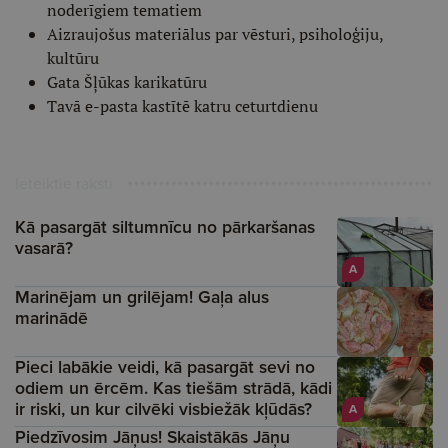
noderīgiem tematiem
Aizraujošus materiālus par vēsturi, psiholoģiju,
kultūru
Gata Šļūkas karikatūru
Tavā e-pasta kastītē katru ceturtdienu
Ieteiktie raksti
Kā pasargāt siltumnīcu no pārkaršanas
vasarā?
A
Marinējam un grilējam! Gaļa alus
marinādē
Pieci labākie veidi, kā pasargāt sevi no
odiem un ērcēm. Kas tiešām strādā, kādi
ir riski, un kur cilvēki visbiežāk kļūdās?
A
Piedzīvosim Jāņus! Skaistākās Jāņu