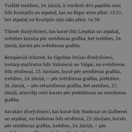
Turklāt trešdien, 24. jūnijā, ir norīkoti divi papildu reisi
līdz Krustpilij un atpakaļ, kas no Rīgas aties plkst. 13.31,
bet atpakaļ no Krustpils ceļu sāks plkst. 16.38.
Tikmēr dīzeļvilcieni, kas kursē līdz Liepājai un atpakaļ,
svētdien kursēja pēc sestdienas grafika, bet trešdien, 24.
jūnijā, kursēs pēc svētdienas grafika.
Kompānijā informē, ka Siguldas līnijas dīzeļvilcieni,
tostarp maršrutos līdz Valmierai un Valgai, no svētdienas
līdz otrdienai, 23. jūnijam, kursē pēc sestdienas grafika,
trešdien, 24. jūnijā, — pēc svētdienas grafika, piektdien,
26. jūnijā, — pēc ceturtdienas grafika, bet sestdien, 27.
jūnijā, atsevišķi reisi kursēs pēc piektdienas un sestdienas
grafika.
Savukārt dīzeļvilcieni, kas kursē līdz Madonai un Gulbenei
un atpakaļ, no šodienas līdz otrdienai, 23. jūnijam, kursēs
pēc sestdienas grafika, trešdien, 24. jūnijā, — pēc