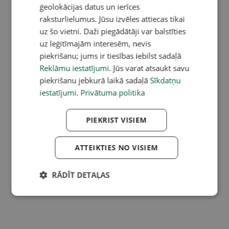
ģeolokācijas datus un ierīces
raksturlielumus. Jūsu izvēles attiecas tikai
uz šo vietni. Daži piegādātāji var balstīties
uz leģitīmajām interesēm, nevis
piekrišanu; jums ir tiesības iebilst sadaļā
Reklāmu iestatījumi
. Jūs varat atsaukt savu
piekrišanu jebkurā laikā sadaļā
Sīkdatņu
iestatījumi
.
Privātuma politika
PIEKRIST VISIEM
ATTEIKTIES NO VISIEM
RĀDĪT DETAĻAS