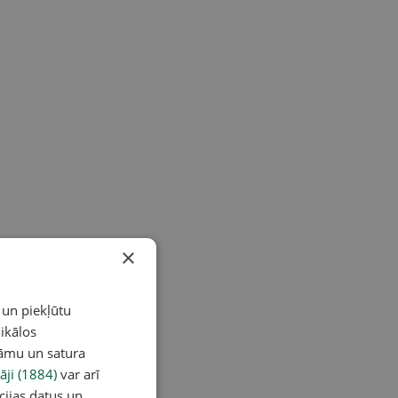
×
 un piekļūtu
ikālos
lāmu un satura
āji (1884)
var arī
cijas datus un