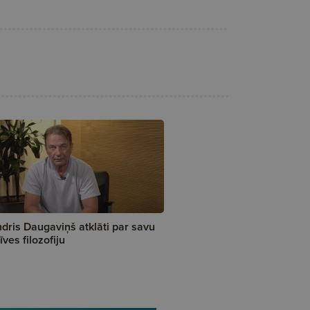
dris Daugaviņš atklāti par savu
īves filozofiju