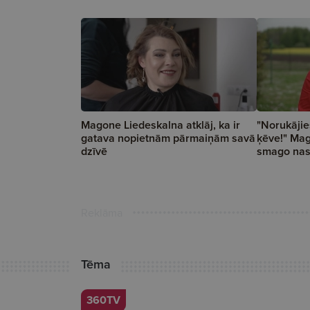
Magone Liedeskalna atklāj, ka ir
"Norukājie
gatava nopietnām pārmaiņām savā
ķēve!" Mag
dzīvē
smago nas
Reklāma
Tēma
360TV