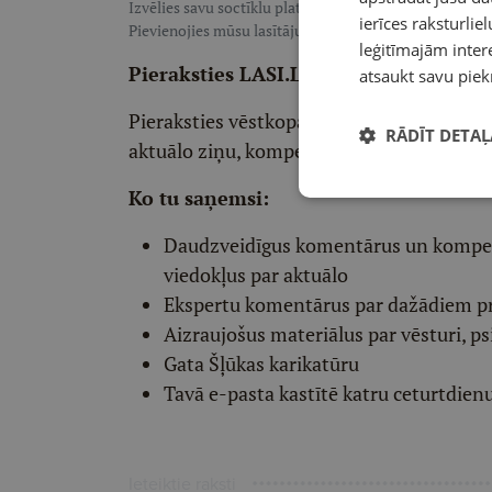
Izvēlies savu soctīklu platformu, lai sekotu LASI.LV:
F
ierīces raksturliel
Pievienojies mūsu lasītāju pulkam, lai saņemtu īpaši te
leģitīmajām intere
Pieraksties LASI.LV redaktora vēstko
atsaukt savu piek
Pieraksties vēstkopai un divas reizes ned
RĀDĪT DETAĻ
aktuālo ziņu, kompetentu viedokļu un int
Ko tu saņemsi:
Daudzveidīgus komentārus un komp
viedokļus par aktuālo
Ekspertu komentārus par dažādiem p
Aizraujošus materiālus par vēsturi, ps
Gata Šļūkas karikatūru
Tavā e-pasta kastītē katru ceturtdien
Ieteiktie raksti