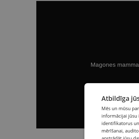
Atbildīga j
Mēs un mūsu partn
informācijai jūsu
identifikatorus 
mērīšanai, audit
apstrādāt jūsu da