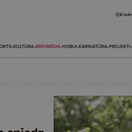
E-izd
ORTS
•
KULTŪRA
•
BRĪVBRĪDIS
•
HOBIJI
•
KARIKATŪRA
•
PROJEKTI
•