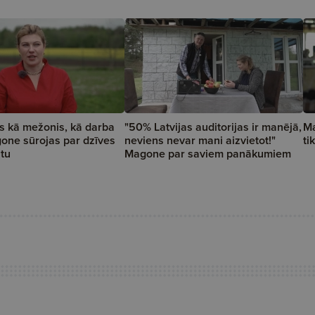
s kā mežonis, kā darba
"50% Latvijas auditorijas ir manējā,
Ma
one sūrojas par dzīves
neviens nevar mani aizvietot!"
ti
tu
Magone par saviem panākumiem