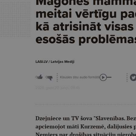
Magones mamma
meitai vērtīgu p
kā atrisināt visas
esošās problēma
LASI.LV / Latvijas Mediji
Klausies ziņu audio formātā
0
0
2026. gada 20. jūnijs, 09:45
Dzejniece un TV šova "Slavenības. Bez
apciemojot māti Kurzemē, dalījusies
Nemiers par drošības situāciju pierob