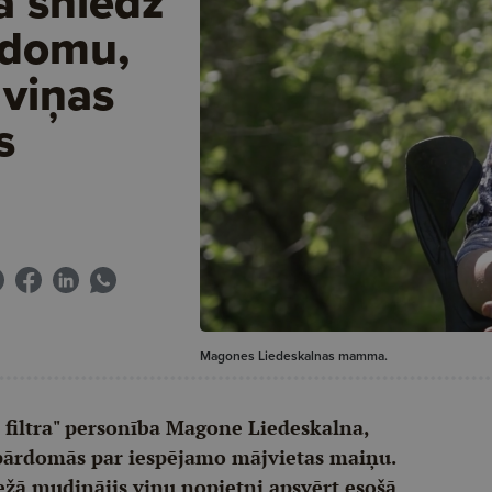
 sniedz
adomu,
 viņas
s
Magones Liedeskalnas mamma.
 filtra" personība Magone Liedeskalna,
 pārdomās par iespējamo mājvietas maiņu.
ežā mudinājis viņu nopietni apsvērt esošā