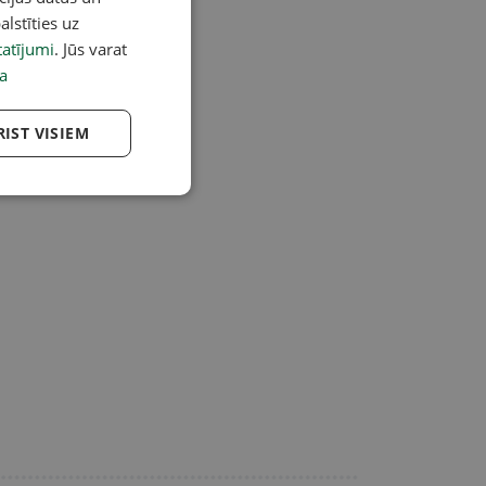
alstīties uz
atījumi
. Jūs varat
a
RIST VISIEM