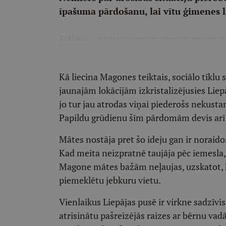
īpašuma pārdošanu, lai vītu ģimenes l
Reklāma
Kā liecina Magones teiktais, sociālo tīkl
jaunajām lokācijām izkristalizējusies Liepā
jo tur jau atrodas viņai piederošs nekustam
Papildu grūdienu šīm pārdomām devis arī n
Mātes nostāja pret šo ideju gan ir noraidoš
Kad meita neizpratnē taujāja pēc iemesla, 
Magone mātes bažām neļaujas, uzskatot, k
piemeklētu jebkuru vietu.
Vienlaikus Liepājas pusē ir virkne sadzīv
atrisinātu pašreizējās raizes ar bērnu vadāš