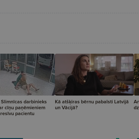
 Slimnīcas darbinieks
Kā atšķiras bērnu pabalsti Latvijā
An
 ar cīņu paņēmieniem
un Vācijā?
dz
resīvu pacientu