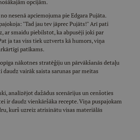
linošākajām opcijām.
s no nesenā apciemojuma pie Edgara Pujāta.
ajokoja: "Tad jau tev jāprec Pujāts!" Arī pati
 ar smaidu piebilstot, ka abpusēji joki par
at ja tas viss tiek uztverts kā humors, viņa
 ārkārtīgi patīkams.
kopīga nākotnes stratēģiju un pārvākšanās detaļu
ti daudz vairāk saista sarunas par meitas
i, analizējot dažādus scenārijus un cenšoties
ei ir daudz vienkāršāka recepte. Viņa puspajokam
ru, kurš uzreiz atrisinātu visas materiālās