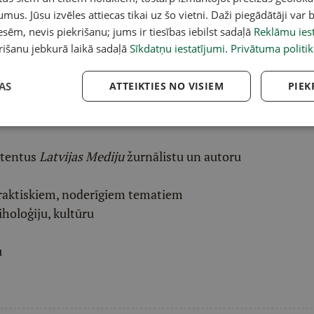
acebook
,
X
,
Bluesky
,
Draugiem
,
Threads
vai arī
Instagram
.
umus. Jūsu izvēles attiecas tikai uz šo vietni. Daži piegādātāji var b
v atlasītu noderīgu, praktisku un aktuālu saturu.
sēm, nevis piekrišanu; jums ir tiesības iebilst sadaļā
Reklāmu iest
pai
šeit
.
rišanu jebkurā laikā sadaļā
Sīkdatņu iestatījumi
.
Privātuma politik
ēļā saņem padziļinātu LASI.LV galvenā redaktora
AS
ATTEIKTIES NO VISIEM
PIEK
eresantāko interviju apkopojumu.
etentus
Latvijas Mediju
žurnālistu un autoru
raktiskiem, noderīgiem tematiem
iholoģiju, kultūru
u