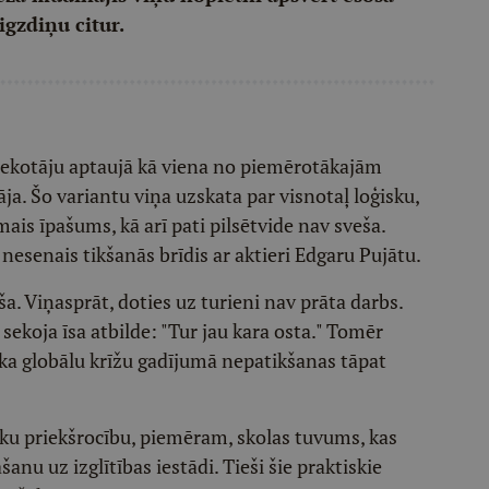
igzdiņu citur.
u sekotāju aptaujā kā viena no piemērotākajām
ja. Šo variantu viņa uzskata par visnotaļ loģisku,
ais īpašums, kā arī pati pilsētvide nav sveša.
esenais tikšanās brīdis ar aktieri Edgaru Pujātu.
a. Viņasprāt, doties uz turieni nav prāta darbs.
sekoja īsa atbilde: "Tur jau kara osta." Tomēr
a globālu krīžu gadījumā nepatikšanas tāpat
isku priekšrocību, piemēram, skolas tuvums, kas
anu uz izglītības iestādi. Tieši šie praktiskie