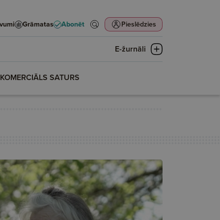
evumi
Grāmatas
Abonēt
Pieslēdzies
E-žurnāli
KOMERCIĀLS SATURS