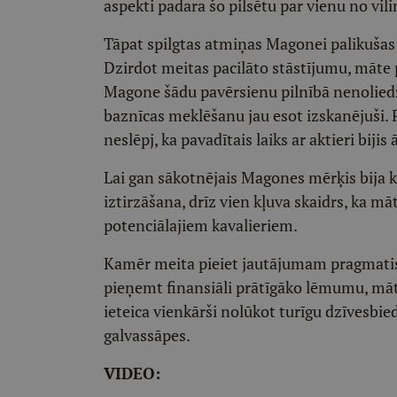
aspekti padara šo pilsētu par vienu no vi
Tāpat spilgtas atmiņas Magonei palikuša
Dzirdot meitas pacilāto stāstījumu, māte p
Magone šādu pavērsienu pilnībā nenoliedz,
baznīcas meklēšanu jau esot izskanējuši. P
neslēpj, ka pavadītais laiks ar aktieri bijis
Lai gan sākotnējais Magones mērķis bija 
iztirzāšana, drīz vien kļuva skaidrs, ka mā
potenciālajiem kavalieriem.
Kamēr meita pieiet jautājumam pragmatisk
pieņemt finansiāli prātīgāko lēmumu, māt
ieteica vienkārši nolūkot turīgu dzīvesbied
galvassāpes.
VIDEO: