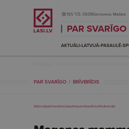
19.5 °C
S. 09.08
Genoveva, Madara
PAR SVARĪGO
AKTUĀLI
•
LATVIJĀ
•
PASAULĒ
•
SP
Reklāma
PAR SVARĪGO
BRĪVBRĪDIS
#bērni
#partnerattiecības
#slavenības
#šovi
#tv
#vecāki