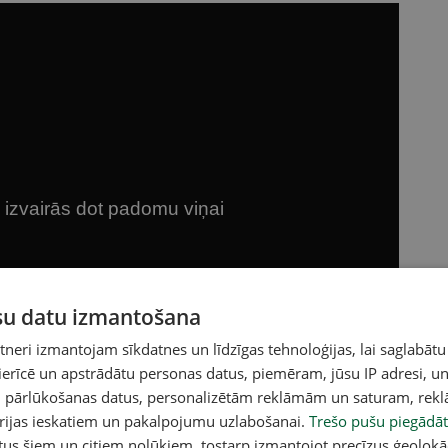
ūsu datu izmantošana
eri izmantojam sīkdatnes un līdzīgas tehnoloģijas, lai saglabātu
 ierīcē un apstrādātu personas datus, piemēram, jūsu IP adresi, un
un pārlūkošanas datus, personalizētām reklāmām un saturam, rek
orijas ieskatiem un pakalpojumu uzlabošanai.
Trešo pušu piegādāt
tus šiem un citiem nolūkiem, tostarp izmantojot precīzus ģeolokā