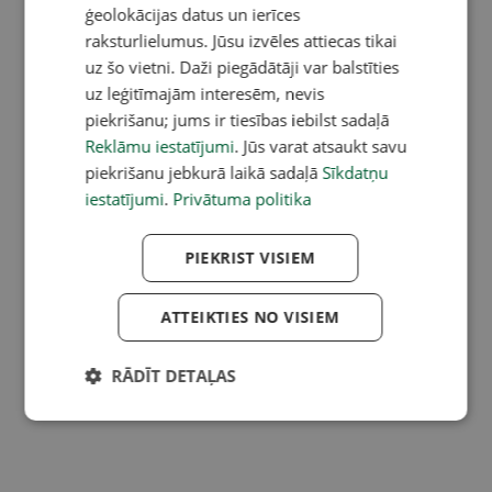
ģeolokācijas datus un ierīces
raksturlielumus. Jūsu izvēles attiecas tikai
uz šo vietni. Daži piegādātāji var balstīties
uz leģitīmajām interesēm, nevis
piekrišanu; jums ir tiesības iebilst sadaļā
Reklāmu iestatījumi
. Jūs varat atsaukt savu
piekrišanu jebkurā laikā sadaļā
Sīkdatņu
iestatījumi
.
Privātuma politika
PIEKRIST VISIEM
ATTEIKTIES NO VISIEM
RĀDĪT DETAĻAS