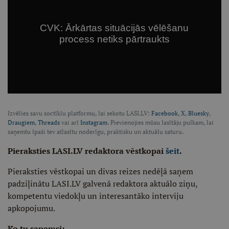
Izvēlies savu soctīklu platformu, lai sekotu LASI.LV:
Facebook
,
X
,
Bluesky
,
Draugiem
,
Threads
vai arī
Instagram
. Pievienojies mūsu lasītāju pulkam, lai
saņemtu īpaši tev atlasītu noderīgu, praktisku un aktuālu saturu.
Pieraksties LASI.LV redaktora vēstkopai
šeit
.
Pieraksties vēstkopai un divas reizes nedēļā saņem
padziļinātu LASI.LV galvenā redaktora aktuālo ziņu,
kompetentu viedokļu un interesantāko interviju
apkopojumu.
Ko tu saņemsi: