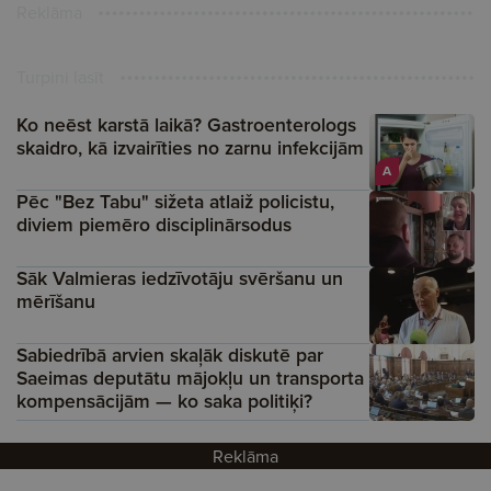
Reklāma
Turpini lasīt
Ko neēst karstā laikā? Gastroenterologs
skaidro, kā izvairīties no zarnu infekcijām
A
Pēc "Bez Tabu" sižeta atlaiž policistu,
diviem piemēro disciplinārsodus
Sāk Valmieras iedzīvotāju svēršanu un
mērīšanu
Sabiedrībā arvien skaļāk diskutē par
Saeimas deputātu mājokļu un transporta
kompensācijām — ko saka politiķi?
Reklāma