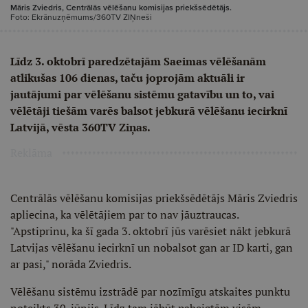
Māris Zviedris, Centrālās vēlēšanu komisijas priekšsēdētājs.
Foto: Ekrānuzņēmums/360TV ZIŅneši
Līdz 3. oktobrī paredzētajām Saeimas vēlēšanām
atlikušas 106 dienas, taču joprojām aktuāli ir
jautājumi par vēlēšanu sistēmu gatavību un to, vai
vēlētāji tiešām varēs balsot jebkurā vēlēšanu iecirknī
Latvijā, vēsta 360TV Ziņas.
Reklāma
Centrālās vēlēšanu komisijas priekšsēdētājs Māris Zviedris
apliecina, ka vēlētājiem par to nav jāuztraucas.
"Apstiprinu, ka šī gada 3. oktobrī jūs varēsiet nākt jebkurā
Latvijas vēlēšanu iecirknī un nobalsot gan ar ID karti, gan
ar pasi," norāda Zviedris.
Vēlēšanu sistēmu izstrādē par nozīmīgu atskaites punktu