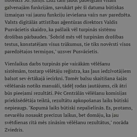
noteikts 30. jūnijs. Līdz tam jābūt pabeigtām visām
galvenajām funkcijām, savukārt pēc šī datuma būtiskas
izmaiņas vai jaunu funkciju ieviešana vairs nav paredzēta.
Valsts digitālās attīstības aģentūras direktors Valdis
Pusvācietis skaidro, ka pašlaik vēl turpinās sistēmu
drošības pārbaudes. "Šobrīd mēs vēl turpinām drošības
testus, konstatējam visus trūkumus, tie tiks novērsti visos
paredzētajos termiņos," uzsver Pusvācietis.
Vienlaikus darbs turpinās pie vairākām vēlēšanu
sistēmām, tostarp vēlētāju reģistra, kas ļaus iedzīvotājiem
balsot sev ērtākajā iecirknī. Tomēr balsu skaitīšana šajās
vēlēšanās notiks manuāli, tādēļ rodas jautājums, cik ātri
būs pieejami rezultāti. Pēc Centrālās vēlēšanu komisijas
priekšsēdētāja teiktā, rezultātu apkopošanas laiks būtiski
nepieaugs. "Kopumā laiks būtiski nepalielinās. Es, protams,
nevarēšu nosaukt precīzus laikus, bet domāju, ka jau
svētdienas rītā mēs zināsim vēlēšanu rezultātus," norāda
Zviedris.