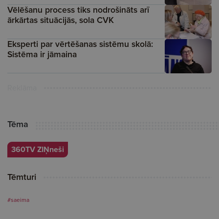
Vēlēšanu process tiks nodrošināts arī
ārkārtas situācijās, sola CVK
Eksperti par vērtēšanas sistēmu skolā:
Sistēma ir jāmaina
Reklāma
Tēma
360TV ZIŅneši
Tēmturi
#saeima