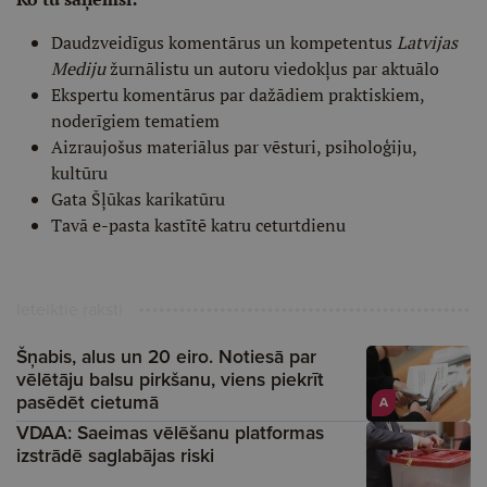
Daudzveidīgus komentārus un kompetentus
Latvijas
Mediju
žurnālistu un autoru viedokļus par aktuālo
Ekspertu komentārus par dažādiem praktiskiem,
noderīgiem tematiem
Aizraujošus materiālus par vēsturi, psiholoģiju,
kultūru
Gata Šļūkas karikatūru
Tavā e-pasta kastītē katru ceturtdienu
Ieteiktie raksti
Šņabis, alus un 20 eiro. Notiesā par
vēlētāju balsu pirkšanu, viens piekrīt
pasēdēt cietumā
A
VDAA: Saeimas vēlēšanu platformas
izstrādē saglabājas riski