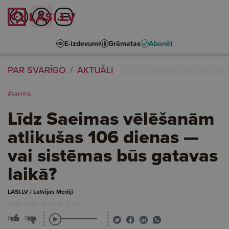
E-izdevumi
Grāmatas
Abonēt
PAR SVARĪGO
AKTUĀLI
#saeima
Līdz Saeimas vēlēšanām
atlikušas 106 dienas —
vai sistēmas būs gatavas
laikā?
LASI.LV / Latvijas Mediji
2026. gada 19. jūnijs, 15:30
0
0