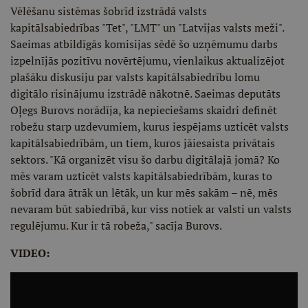
Vēlēšanu sistēmas šobrīd izstrādā valsts
kapitālsabiedrības "Tet", "LMT" un "Latvijas valsts meži".
Saeimas atbildīgās komisijas sēdē šo uzņēmumu darbs
izpelnījās pozitīvu novērtējumu, vienlaikus aktualizējot
plašāku diskusiju par valsts kapitālsabiedrību lomu
digitālo risinājumu izstrādē nākotnē. Saeimas deputāts
Oļegs Burovs norādīja, ka nepieciešams skaidri definēt
robežu starp uzdevumiem, kurus iespējams uzticēt valsts
kapitālsabiedrībām, un tiem, kuros jāiesaista privātais
sektors. "Kā organizēt visu šo darbu digitālajā jomā? Ko
mēs varam uzticēt valsts kapitālsabiedrībām, kuras to
šobrīd dara ātrāk un lētāk, un kur mēs sakām – nē, mēs
nevaram būt sabiedrībā, kur viss notiek ar valsti un valsts
regulējumu. Kur ir tā robeža," sacīja Burovs.
VIDEO: