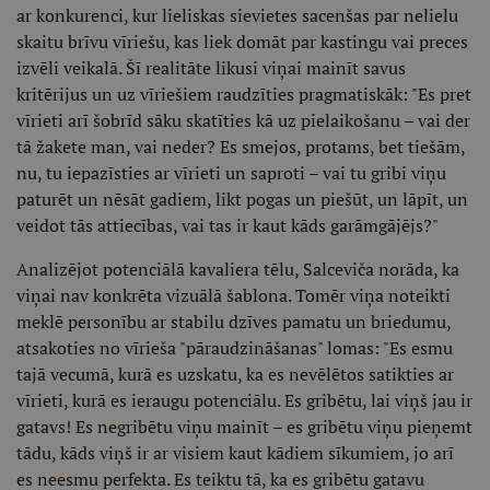
ar konkurenci, kur lieliskas sievietes sacenšas par nelielu
skaitu brīvu vīriešu, kas liek domāt par kastingu vai preces
izvēli veikalā. Šī realitāte likusi viņai mainīt savus
kritērijus un uz vīriešiem raudzīties pragmatiskāk: "Es pret
vīrieti arī šobrīd sāku skatīties kā uz pielaikošanu – vai der
tā žakete man, vai neder? Es smejos, protams, bet tiešām,
nu, tu iepazīsties ar vīrieti un saproti – vai tu gribi viņu
paturēt un nēsāt gadiem, likt pogas un piešūt, un lāpīt, un
veidot tās attiecības, vai tas ir kaut kāds garāmgājējs?"
Analizējot potenciālā kavaliera tēlu, Salceviča norāda, ka
viņai nav konkrēta vizuālā šablona. Tomēr viņa noteikti
meklē personību ar stabilu dzīves pamatu un briedumu,
atsakoties no vīrieša "pāraudzināšanas" lomas: "Es esmu
tajā vecumā, kurā es uzskatu, ka es nevēlētos satikties ar
vīrieti, kurā es ieraugu potenciālu. Es gribētu, lai viņš jau ir
gatavs! Es negribētu viņu mainīt – es gribētu viņu pieņemt
tādu, kāds viņš ir ar visiem kaut kādiem sīkumiem, jo arī
es neesmu perfekta. Es teiktu tā, ka es gribētu gatavu