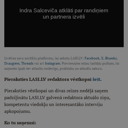
Izvēlies savu soctīklu platformu, lai sekotu LASI.LV:
Facebook
,
X
,
Bluesky
,
Draugiem
,
Threads
vai arī
Instagram
. Pievienojies mūsu lasītāju pulkam, lai
saņemtu īpaši tev atlasītu noderīgu, praktisku un aktuālu saturu.
Pieraksties LASI.LV redaktora vēstkopai
šeit
.
Pieraksties vēstkopai un divas reizes nedēļā saņem
padziļinātu LASI.LV galvenā redaktora aktuālo ziņu,
kompetentu viedokļu un interesantāko interviju
apkopojumu.
Ko tu saņemsi: