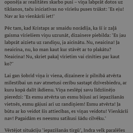
oponēja ar realitātes skarbo pusi – viņa labprāt dotos uz
tikšanos, taču iniciatīvas no vīriešu puses trūkst: "Es eju!
Nav ar ko vienkārši iet!"
Pēc tam, kad Kristaps ar smaidu norādīja, ka šī ir zaļā
gaisma vīriešiem viņu uzrunāt, dizainere piebilda: "Es jau
labprāt aizietu uz randiņu, ja aicinātu. Nu, neaicina! Ja
neaicina, nu, ko man kaut kur stāvēt ar to plakātu?
Neaicina! Nu, skriet pakaļ vīrietim vai cīnīties par kaut
ko?"
Lai gan šobrīd viņa ir viena, dizainere ir pilnībā atvērta
mīlestībai un nav atmetusi cerību sastapt dzīvesbiedru, ar
kuru kopā dalīt ikdienu. Viņa neslēpj savu līdzšinējo
pieredzi: "Es esmu atvērta un esmu bijusi arī iepazīšanās
vietnēs, esmu gājusi arī uz randiņiem! Esmu atvērta! Ja
būtu ar ko veidot šīs attiecības, es viņas veidotu! Vienkārši
nav! Pagaidām es neesmu satikusi šādu cilvēku."
Vērtējot situāciju "iepazīšanās tirgū", Indra velk paralēles