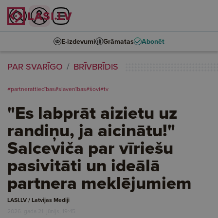
E-izdevumi
Grāmatas
Abonēt
PAR SVARĪGO
BRĪVBRĪDIS
#partnerattiecības
#slavenības
#šovi
#tv
"Es labprāt aizietu uz
randiņu, ja aicinātu!"
Salceviča par vīriešu
pasivitāti un ideālā
partnera meklējumiem
LASI.LV / Latvijas Mediji
2026. gada 21. jūnijs, 19:45