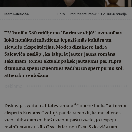
Indra Salceviča.
Foto: Ekrānuzņēmums/360TV Burku studijā!
TV kanāla 360 raidījuma "Burku studijā!" uzmanības
lokā nonākusi mūsdienu iepazīšanās kultūra un
sieviešu ekspektācijas. Modes dizainere Indra
Salceviča neslēpj, ka labprāt ļautos jauna romāna
sākumam, tomēr aktuāls paliek jautājums par stiprā
dzimuma spēju uzņemties vadību un spert pirmo soli
attiecību veidošanā.
Reklāma
Diskusijas gaitā realitātes seriāla “Ģimene burkā” attiecību
eksperts Kristaps Ozoliņš pauda viedokli, ka mūsdienās
vientulība dāmām bieži vien ir pašu izvēle, jo iespēju
mainīt statusu, kā arī satikties netrūkst. Salceviča tam