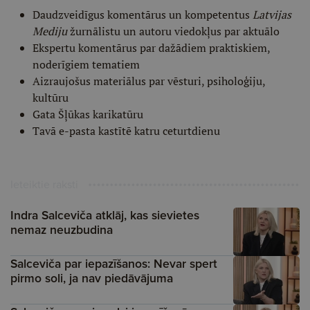
Daudzveidīgus komentārus un kompetentus
Latvijas
Mediju
žurnālistu un autoru viedokļus par aktuālo
Ekspertu komentārus par dažādiem praktiskiem,
noderīgiem tematiem
Aizraujošus materiālus par vēsturi, psiholoģiju,
kultūru
Gata Šļūkas karikatūru
Tavā e-pasta kastītē katru ceturtdienu
Ieteiktie raksti
Indra Salceviča atklāj, kas sievietes
nemaz neuzbudina
Salceviča par iepazīšanos: Nevar spert
pirmo soli, ja nav piedāvājuma