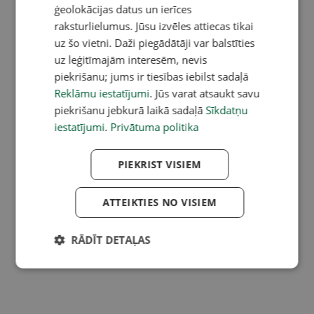
ģeolokācijas datus un ierīces
raksturlielumus. Jūsu izvēles attiecas tikai
uz šo vietni. Daži piegādātāji var balstīties
uz leģitīmajām interesēm, nevis
piekrišanu; jums ir tiesības iebilst sadaļā
Reklāmu iestatījumi
. Jūs varat atsaukt savu
piekrišanu jebkurā laikā sadaļā
Sīkdatņu
iestatījumi
.
Privātuma politika
PIEKRIST VISIEM
ATTEIKTIES NO VISIEM
RĀDĪT DETAĻAS