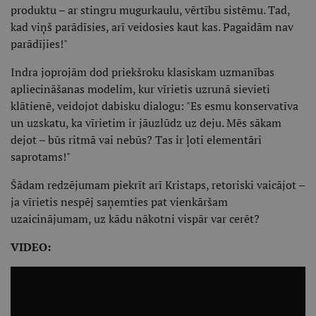
produktu – ar stingru mugurkaulu, vērtību sistēmu. Tad,
kad viņš parādīsies, arī veidosies kaut kas. Pagaidām nav
parādījies!"
Indra joprojām dod priekšroku klasiskam uzmanības
apliecināšanas modelim, kur vīrietis uzrunā sievieti
klātienē, veidojot dabisku dialogu: "Es esmu konservatīva
un uzskatu, ka vīrietim ir jāuzlūdz uz deju. Mēs sākam
dejot – būs ritmā vai nebūs? Tas ir ļoti elementāri
saprotams!"
Šādam redzējumam piekrīt arī Kristaps, retoriski vaicājot –
ja vīrietis nespēj saņemties pat vienkāršam
uzaicinājumam, uz kādu nākotni vispār var cerēt?
VIDEO: