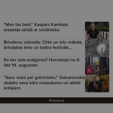
Turpini lasīt
"Man tas besī." Kaspars Kambala
iesaistās strīdā ar svešinieku
Brīvdienu ceļvedis: Cirks un ielu māksla,
brīvdabas kino un teātra festivāls…
Ko tev sola zvaigznes? Horoskopi no 6.
līdz 19. augustam
A
"Sauc mani par grēcinieku." Galvanovskis
skaidro sava bāra nosaukumu un atbild
kritiķiem
Reklāma