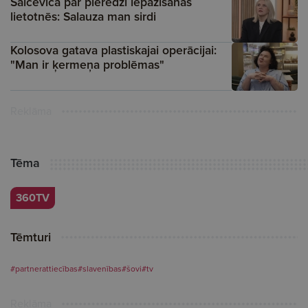
Salceviča par pieredzi iepazīšanās
lietotnēs: Salauza man sirdi
Kolosova gatava plastiskajai operācijai:
"Man ir ķermeņa problēmas"
Reklāma
Tēma
360TV
Tēmturi
#partnerattiecības
#slavenības
#šovi
#tv
Reklāma