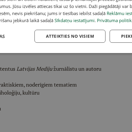
acebook
,
X
,
Bluesky
,
Draugiem
,
Threads
vai arī
Instagram
.
umus. Jūsu izvēles attiecas tikai uz šo vietni. Daži piegādātāji var b
v atlasītu noderīgu, praktisku un aktuālu saturu.
sēm, nevis piekrišanu; jums ir tiesības iebilst sadaļā
Reklāmu iest
rišanu jebkurā laikā sadaļā
Sīkdatņu iestatījumi
.
Privātuma politik
pai
šeit
.
ēļā saņem padziļinātu LASI.LV galvenā redaktora
AS
ATTEIKTIES NO VISIEM
PIEK
eresantāko interviju apkopojumu.
etentus
Latvijas Mediju
žurnālistu un autoru
raktiskiem, noderīgiem tematiem
iholoģiju, kultūru
u