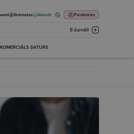
evumi
Grāmatas
Abonēt
Pieslēdzies
E-žurnāli
KOMERCIĀLS SATURS