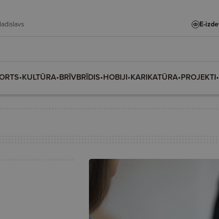
e, Vladislava, Vladislavs
E-izd
ORTS
•
KULTŪRA
•
BRĪVBRĪDIS
•
HOBIJI
•
KARIKATŪRA
•
PROJEKTI
•