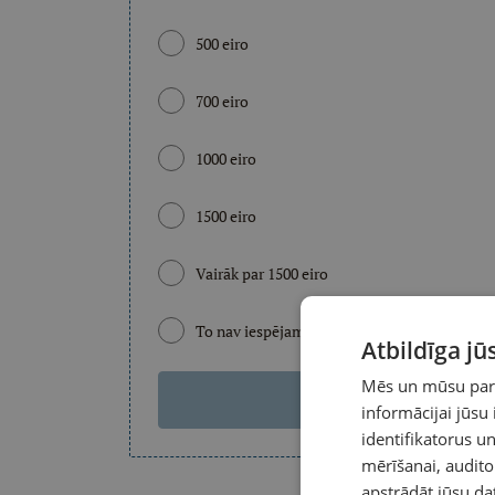
500 eiro
700 eiro
1000 eiro
1500 eiro
Vairāk par 1500 eiro
To nav iespējams pateikt
Atbildīga j
Mēs un mūsu partn
Apska
informācijai jūsu
identifikatorus 
mērīšanai, audit
apstrādāt jūsu da