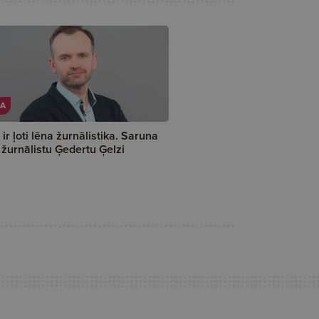
A
 ir ļoti lēna žurnālistika. Saruna
 žurnālistu Ģedertu Ģelzi