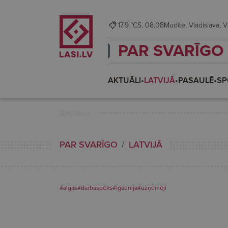
17.9 °C
S. 08.08
Mudīt
PAR SVARĪGO
AKTUĀLI
•
LATVIJĀ
•
PASAULĒ
•
SP
Reklāma
PAR SVARĪGO
LATVIJĀ
#algas
#darbaspēks
#igaunija
#uzņēmēji