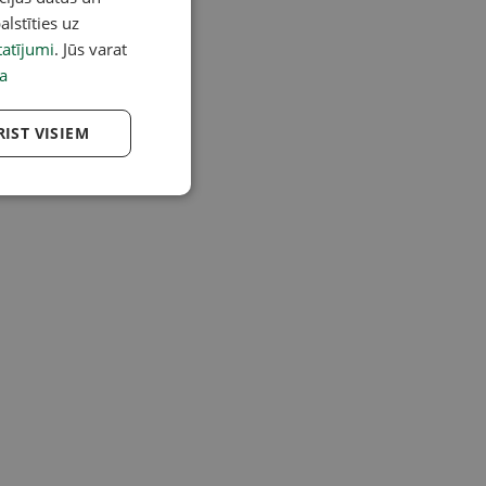
alstīties uz
atījumi
. Jūs varat
a
RIST VISIEM