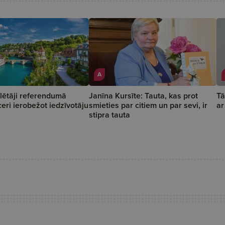
A
lētāji referendumā
Janīna Kursīte: Tauta, kas prot
Tā
ceri ierobežot iedzīvotāju
smieties par citiem un par sevi, ir
ar
stipra tauta