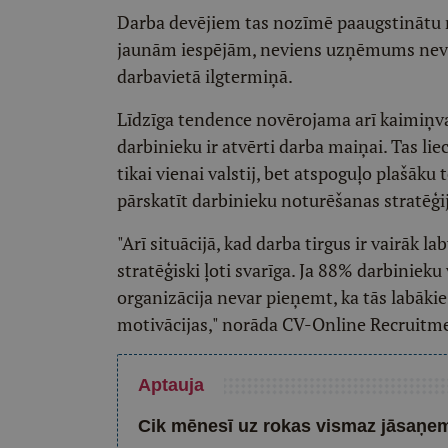
Darba devējiem tas nozīmē paaugstinātu ri
jaunām iespējām, neviens uzņēmums nevar 
darbavietā ilgtermiņā.
Līdzīga tendence novērojama arī kaimiņval
darbinieku ir atvērti darba maiņai. Tas li
tikai vienai valstij, bet atspoguļo plašāk
pārskatīt darbinieku noturēšanas stratēģi
"Arī situācijā, kad darba tirgus ir vairāk l
stratēģiski ļoti svarīga. Ja 88% darbiniek
organizācija nevar pieņemt, ka tās labākie
motivācijas," norāda CV-Online Recruitmen
Aptauja
Cik mēnesī uz rokas vismaz jāsaņem