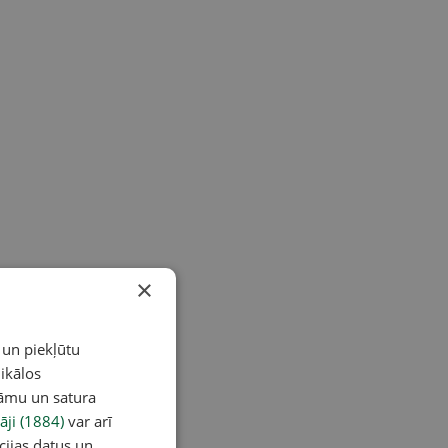
×
 un piekļūtu
ikālos
lāmu un satura
āji (1884)
var arī
cijas datus un