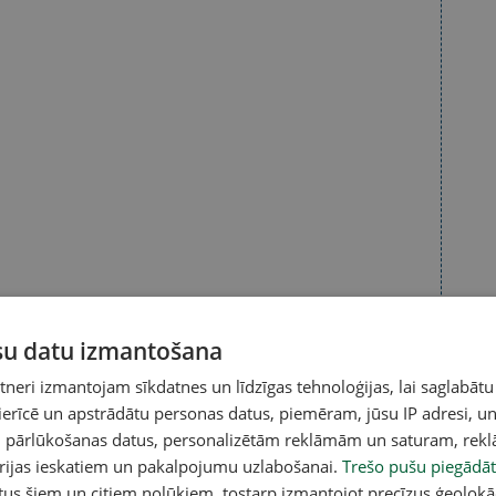
ūsu datu izmantošana
eri izmantojam sīkdatnes un līdzīgas tehnoloģijas, lai saglabātu
tīt rezultātus
 ierīcē un apstrādātu personas datus, piemēram, jūsu IP adresi, un
un pārlūkošanas datus, personalizētām reklāmām un saturam, rek
orijas ieskatiem un pakalpojumu uzlabošanai.
Trešo pušu piegādāt
tus šiem un citiem nolūkiem, tostarp izmantojot precīzus ģeolokā