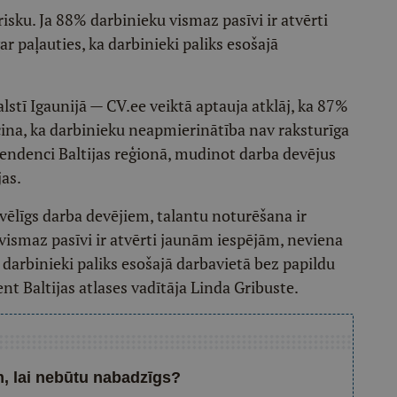
sku. Ja 88% darbinieku vismaz pasīvi ir atvērti
paļauties, ka darbinieki paliks esošajā
stī Igaunijā — CV.ee veiktā aptauja atklāj, ka 87%
ecina, ka darbinieku neapmierinātība nav raksturīga
u tendenci Baltijas reģionā, mudinot darba devējus
jas.
abvēlīgs darba devējiem, talantu noturēšana ir
u vismaz pasīvi ir atvērti jaunām iespējām, neviena
 darbinieki paliks esošajā darbavietā bez papildu
t Baltijas atlases vadītāja Linda Gribuste.
, lai nebūtu nabadzīgs?