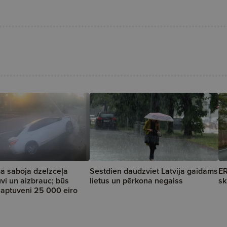
ā sabojā dzelzceļa
Sestdien daudzviet Latvijā gaidāms
ER
vi un aizbrauc; būs
lietus un pērkona negaiss
sk
a aptuveni 25 000 eiro