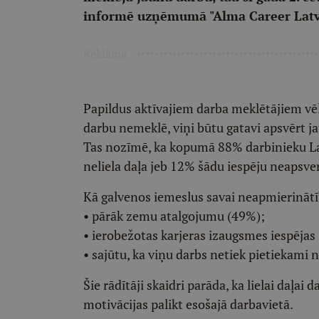
informē uzņēmumā "Alma Career Latv
Reklāma
Papildus aktīvajiem darba meklētājiem vēl
darbu nemeklē, viņi būtu gatavi apsvērt j
Tas nozīmē, ka kopumā 88% darbinieku Latv
neliela daļa jeb 12% šādu iespēju neapsver
Kā galvenos iemeslus savai neapmierinātī
• pārāk zemu atalgojumu (49%);
• ierobežotas karjeras izaugsmes iespējas
• sajūtu, ka viņu darbs netiek pietiekami 
Šie rādītāji skaidri parāda, ka lielai daļa
motivācijas palikt esošajā darbavietā.