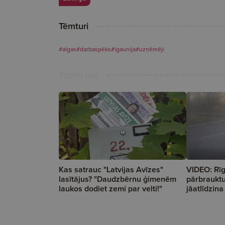
Tēmturi
#algas
#darbaspēks
#igaunija
#uzņēmēji
Turpini lasīt
Kas satrauc "Latvijas Avīzes"
VIDEO: Rīg
lasītājus? "Daudzbērnu ģimenēm
pārbrauktu
laukos dodiet zemi par velti!"
jāatlīdzin