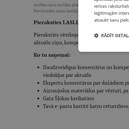
Izvēlies savu soctīklu platformu, lai sekotu LASI.LV:
F
ierīces raksturliel
Pievienojies mūsu lasītāju pulkam, lai saņemtu īpaši te
leģitīmajām intere
atsaukt savu piek
Pieraksties LASI.LV redaktora vēstko
Pieraksties vēstkopai un divas reizes ned
RĀDĪT DETAĻ
aktuālo ziņu, kompetentu viedokļu un int
Ko tu saņemsi:
Daudzveidīgus komentārus un komp
viedokļus par aktuālo
Ekspertu komentārus par dažādiem p
Aizraujošus materiālus par vēsturi, ps
Gata Šļūkas karikatūru
Tavā e-pasta kastītē katru ceturtdien