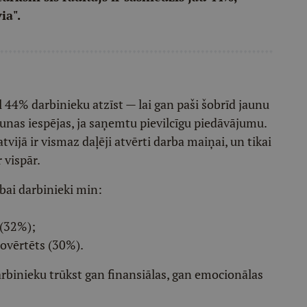
ia".
 44% darbinieku atzīst — lai gan paši šobrīd jaunu
aunas iespējas, ja saņemtu pievilcīgu piedāvājumu.
ijā ir vismaz daļēji atvērti darba maiņai, un tikai
 vispār.
bai darbinieki min:
 (32%);
novērtēts (30%).
i darbinieku trūkst gan finansiālas, gan emocionālas