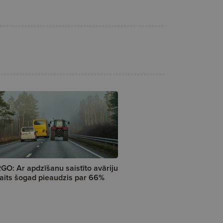
GO: Ar apdzīšanu saistīto avāriju
aits šogad pieaudzis par 66%