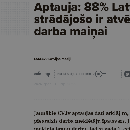
Aptauja: 88% Lat
strādājošo ir atvē
darba maiņai
LASI.LV / Latvijas Mediji
Klausies ziņu audio formātā
0
0
2026. gada 24. jūnijs, 08:00
Jaunākie CV.lv aptaujas dati atklāj to
pieaudzis darba meklētāju īpatsvars. 
meklēja jaunu darbu, tad šī gada 2. cet