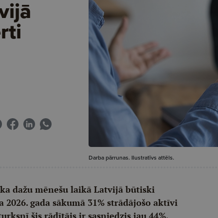
vijā
rti
Darba pārrunas. Ilustratīvs attēls.
, ka dažu mēnešu laikā Latvijā būtiski
Ja 2026. gada sākumā 31% strādājošo aktīvi
urksnī šis rādītājs ir sasniedzis jau 44%,