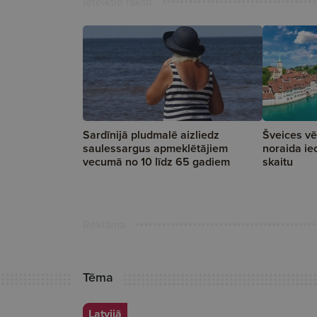
Ieteiktie raksti
Sardīnijā pludmalē aizliedz
Šveices vē
saulessargus apmeklētājiem
noraida ie
vecumā no 10 līdz 65 gadiem
skaitu
Reklāma
Tēma
Latvijā