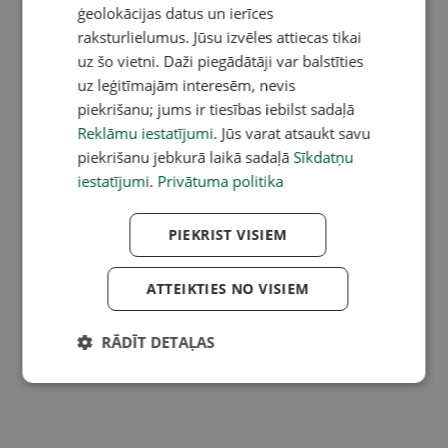
ģeolokācijas datus un ierīces
raksturlielumus. Jūsu izvēles attiecas tikai
uz šo vietni. Daži piegādātāji var balstīties
uz leģitīmajām interesēm, nevis
piekrišanu; jums ir tiesības iebilst sadaļā
Reklāmu iestatījumi
. Jūs varat atsaukt savu
piekrišanu jebkurā laikā sadaļā
Sīkdatņu
iestatījumi
.
Privātuma politika
PIEKRIST VISIEM
ATTEIKTIES NO VISIEM
RĀDĪT DETAĻAS