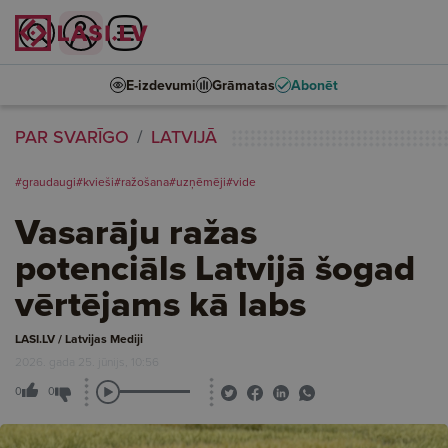
E-izdevumi
Grāmatas
Abonēt
PAR SVARĪGO
LATVIJĀ
#graudaugi
#kvieši
#ražošana
#uzņēmēji
#vide
Vasarāju ražas
potenciāls Latvijā šogad
vērtējams kā labs
LASI.LV / Latvijas Mediji
2026. gada 25. jūnijs, 10:56
0
0