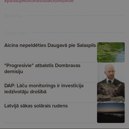
#graudaugi
#kvieši
#ražošana
#uzņēmēji
#vide
Reklāma
Turpini lasīt
Aicina nepeldēties Daugavā pie Salaspils
"Progresīvie" atbalstīs Dombravas
demisiju
DAP: Lāču monitorings ir investīcija
iedzīvotāju drošībā
Latvijā sākas solārais rudens