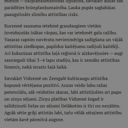
miežos — tīklplankumainības izplatība, savukārt auzās sāk
parādīties brūnplankumainība. Lauka pupās saglabājas
paaugstināts slimību attīstības risks.
Kurzemē sausuma ietekmē graudaugiem vietām
izveidojušās īsākas vārpas, kas var ietekmēt gala ražību.
Vasaras rapsim novērota nevienmērīga sadīgšana un vājāk
attīstītas ziedkopas, papildus kaitējumu radījuši kaitēkļi.
Arī kukurūzas attīstība šajā reģionā ir aizkavējusies — augi
sasnieguši tikai 3–4 lapu stadiju, kas ir zemāks attīstības
līmenis, nekā ierasts šajā laikā.
Savukārt Vidzemē un Zemgalē kultūraugu attīstība
kopumā vērtējama pozitīvi. Auzas veido labu ražas
potenciālu, sāk veidoties skaras, labi attīstījušies arī pupu
un zirņu sējumi. Zirņu platības Vidzemē šogad ir
salīdzinoši lielas un sējumi lielākoties ir tīri no nezālēm.
Agrāk sētie griķi attīstās labi, taču vēlāk sētajiem attīstību
vietām kavē pārmitrā augsne.