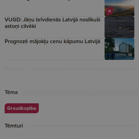
A
VUGD: Jāņu brīvdienās Latvijā noslīkuši
astoņi cilvēki
Prognozē mājokļu cenu kāpumu Latvijā
Reklāma
Tēma
Graudkopība
Tēmturi