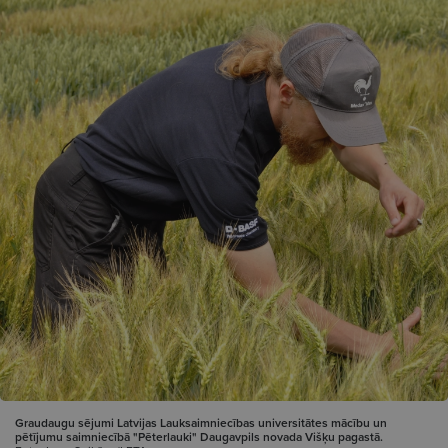
Graudaugu sējumi Latvijas Lauksaimniecības universitātes mācību un
pētījumu saimniecībā "Pēterlauki" Daugavpils novada Višķu pagastā.