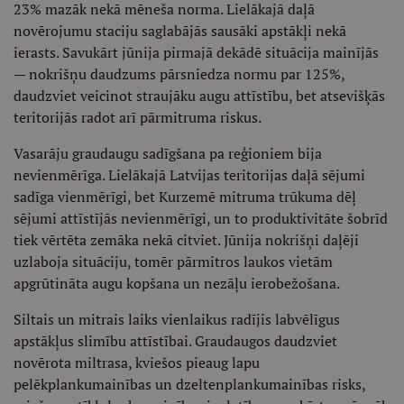
23% mazāk nekā mēneša norma. Lielākajā daļā
novērojumu staciju saglabājās sausāki apstākļi nekā
ierasts. Savukārt jūnija pirmajā dekādē situācija mainījās
— nokrišņu daudzums pārsniedza normu par 125%,
daudzviet veicinot straujāku augu attīstību, bet atsevišķās
teritorijās radot arī pārmitruma riskus.
Vasarāju graudaugu sadīgšana pa reģioniem bija
nevienmērīga. Lielākajā Latvijas teritorijas daļā sējumi
sadīga vienmērīgi, bet Kurzemē mitruma trūkuma dēļ
sējumi attīstījās nevienmērīgi, un to produktivitāte šobrīd
tiek vērtēta zemāka nekā citviet. Jūnija nokrišņi daļēji
uzlaboja situāciju, tomēr pārmitros laukos vietām
apgrūtināta augu kopšana un nezāļu ierobežošana.
Siltais un mitrais laiks vienlaikus radījis labvēlīgus
apstākļus slimību attīstībai. Graudaugos daudzviet
novērota miltrasa, kviešos pieaug lapu
pelēkplankumainības un dzeltenplankumainības risks,