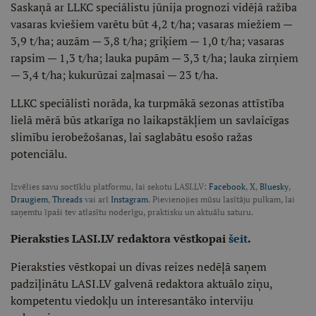
Saskaņā ar LLKC speciālistu jūnija prognozi vidējā ražība
vasaras kviešiem varētu būt 4,2 t/ha; vasaras miežiem —
3,9 t/ha; auzām — 3,8 t/ha; griķiem — 1,0 t/ha; vasaras
rapsim — 1,3 t/ha; lauka pupām — 3,3 t/ha; lauka zirņiem
— 3,4 t/ha; kukurūzai zaļmasai — 23 t/ha.
LLKC speciālisti norāda, ka turpmākā sezonas attīstība
lielā mērā būs atkarīga no laikapstākļiem un savlaicīgas
slimību ierobežošanas, lai saglabātu esošo ražas
potenciālu.
Izvēlies savu soctīklu platformu, lai sekotu LASI.LV:
Facebook
,
X
,
Bluesky
,
Draugiem
,
Threads
vai arī
Instagram
. Pievienojies mūsu lasītāju pulkam, lai
saņemtu īpaši tev atlasītu noderīgu, praktisku un aktuālu saturu.
Pieraksties LASI.LV redaktora vēstkopai
šeit
.
Pieraksties vēstkopai un divas reizes nedēļā saņem
padziļinātu LASI.LV galvenā redaktora aktuālo ziņu,
kompetentu viedokļu un interesantāko interviju