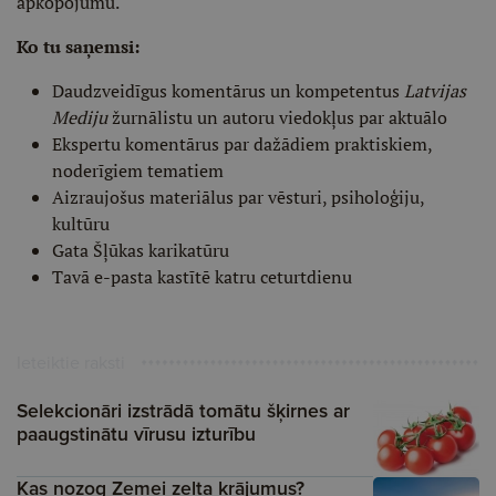
apkopojumu.
Ko tu saņemsi:
Daudzveidīgus komentārus un kompetentus
Latvijas
Mediju
žurnālistu un autoru viedokļus par aktuālo
Ekspertu komentārus par dažādiem praktiskiem,
noderīgiem tematiem
Aizraujošus materiālus par vēsturi, psiholoģiju,
kultūru
Gata Šļūkas karikatūru
Tavā e-pasta kastītē katru ceturtdienu
Ieteiktie raksti
Selekcionāri izstrādā tomātu šķirnes ar
paaugstinātu vīrusu izturību
Kas nozog Zemei zelta krājumus?