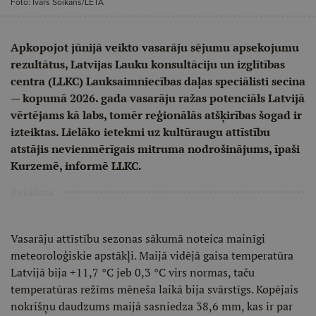
Foto: Ivars Soikāns/LETA
Apkopojot jūnijā veikto vasarāju sējumu apsekojumu
rezultātus, Latvijas Lauku konsultāciju un izglītības
centra (LLKC) Lauksaimniecības daļas speciālisti secina
— kopumā 2026. gada vasarāju ražas potenciāls Latvijā
vērtējams kā labs, tomēr reģionālās atšķirības šogad ir
izteiktas. Lielāko ietekmi uz kultūraugu attīstību
atstājis nevienmērīgais mitruma nodrošinājums, īpaši
Kurzemē, informē LLKC.
Reklāma
Vasarāju attīstību sezonas sākumā noteica mainīgi
meteoroloģiskie apstākļi. Maijā vidējā gaisa temperatūra
Latvijā bija +11,7 °C jeb 0,3 °C virs normas, taču
temperatūras režīms mēneša laikā bija svārstīgs. Kopējais
nokrišņu daudzums maijā sasniedza 38,6 mm, kas ir par