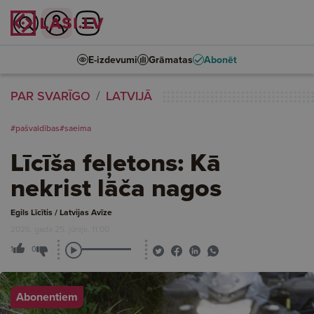
E-izdevumi
Grāmatas
Abonēt
PAR SVARĪGO
LATVIJĀ
#pašvaldības
#saeima
Līcīša feļetons: Kā
nekrist lāča nagos
Egils Līcītis / Latvijas Avīze
2026. gada 25. jūnijs, 11:00
1
0
Abonentiem