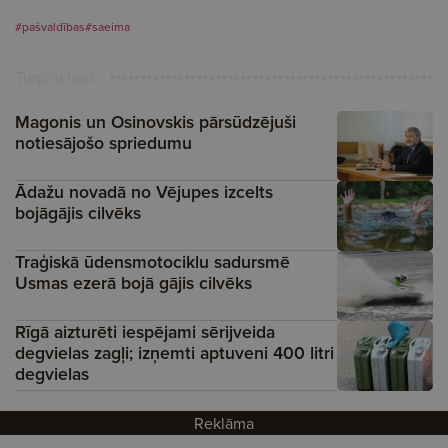
#pašvaldības
#saeima
Turpini lasīt
Magonis un Osinovskis pārsūdzējuši
notiesājošo spriedumu
Ādažu novadā no Vējupes izcelts
bojāgājis cilvēks
Traģiskā ūdensmotociklu sadursmē
Usmas ezerā bojā gājis cilvēks
Rīgā aizturēti iespējami sērijveida
degvielas zagļi; izņemti aptuveni 400 litri
degvielas
Reklāma