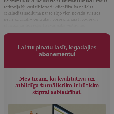
Beidzamajā laikā radības kroņa satikšanās ar lāci Latvijas
teritorijā kļuvusi tik ierasti ikdienišķa, ka nelielas
eskalācijas gadījumā par to ziņo vien novadu avīzītēs,
nevis kā agrāk – centrālajā presē pirmajā lappusē un
plašsaziņas līdzekļos kā svarīgāko vēstījumu.
Lai turpinātu lasīt, iegādājies
abonementu!
Mēs ticam, ka kvalitatīva un
atbildīga žurnālistika ir būtiska
stiprai sabiedrībai.