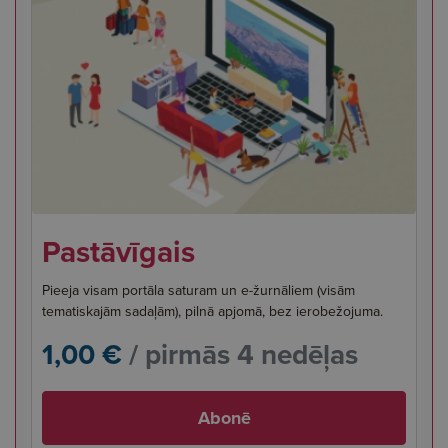
Pastāvīgais
Pieeja visam portāla saturam un e-žurnāliem (visām
tematiskajām sadaļām), pilnā apjomā, bez ierobežojuma.
1,00 €
/ pirmās 4 nedēļas
Abonē