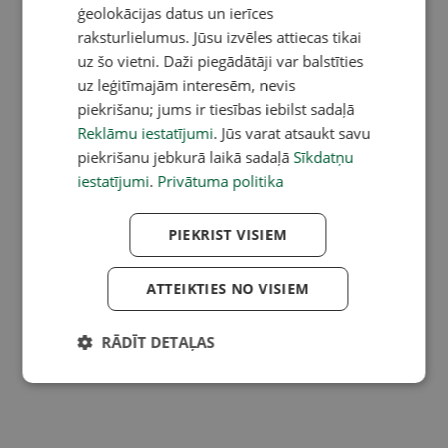
ģeolokācijas datus un ierīces
raksturlielumus. Jūsu izvēles attiecas tikai
uz šo vietni. Daži piegādātāji var balstīties
uz leģitīmajām interesēm, nevis
piekrišanu; jums ir tiesības iebilst sadaļā
Reklāmu iestatījumi
. Jūs varat atsaukt savu
piekrišanu jebkurā laikā sadaļā
Sīkdatņu
iestatījumi
.
Privātuma politika
PIEKRIST VISIEM
ATTEIKTIES NO VISIEM
RĀDĪT DETAĻAS