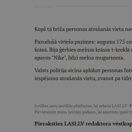
Reklāma
Kopš tā brīža personas atrašanās vieta n
Pazudušā vīrieša pazīmes: augums 175 cm,
krāsā. Bija ģērbies melnas krāsas t-kreklā 
apavos "Nike", līdzi melna mugursoma.
Valsts policija aicina aplūkot personas fot
iespējamo atrašanās vietu, zvanot pa tāl
Izvēlies savu soctīklu platformu, lai sekotu LASI.LV:
F
Pievienojies mūsu lasītāju pulkam, lai saņemtu īpaši te
Pieraksties LASI.LV redaktora vēstko