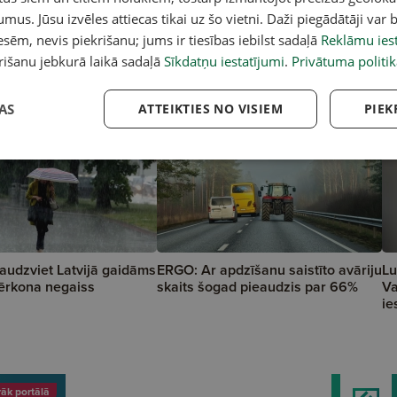
umus. Jūsu izvēles attiecas tikai uz šo vietni. Daži piegādātāji var b
sēm, nevis piekrišanu; jums ir tiesības iebilst sadaļā
Reklāmu iest
rišanu jebkurā laikā sadaļā
Sīkdatņu iestatījumi
.
Privātuma politik
AS
ATTEIKTIES NO VISIEM
PIEK
audzviet Latvijā gaidāms
ERGO: Ar apdzīšanu saistīto avāriju
Lu
pērkona negaiss
skaits šogad pieaudzis par 66%
Va
ie