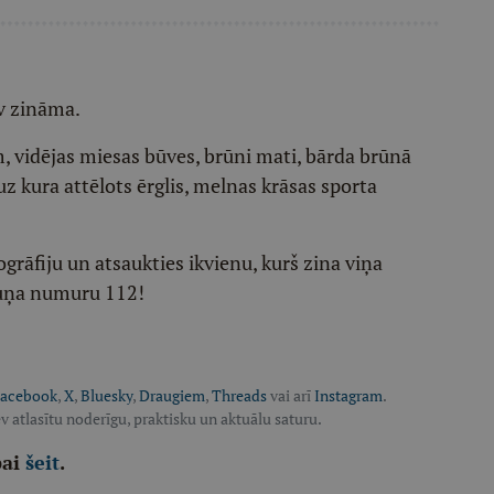
av zināma.
 vidējas miesas būves, brūni mati, bārda brūnā
uz kura attēlots ērglis, melnas krāsas sporta
ogrāfiju un atsaukties ikvienu, kurš zina viņa
ruņa numuru 112!
acebook
,
X
,
Bluesky
,
Draugiem
,
Threads
vai arī
Instagram
.
v atlasītu noderīgu, praktisku un aktuālu saturu.
pai
šeit
.