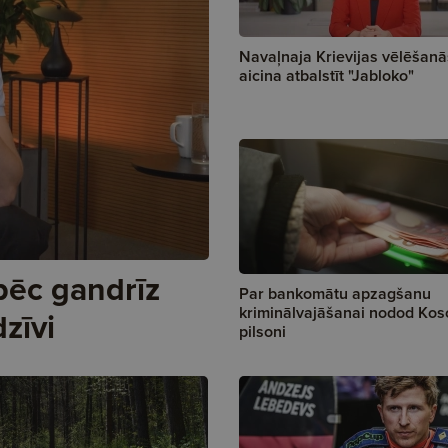
Navaļnaja Krievijas vēlēšanā
aicina atbalstīt "Jabloko"
āpēc gandrīz
Par bankomātu apzagšanu
kriminālvajāšanai nodod Ko
zīvi
pilsoni