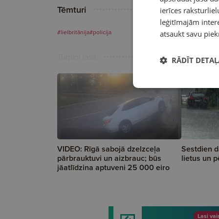
Tēmturi
ierīces raksturliel
leģitīmajām intere
#lielbritānija
#policija
atsaukt savu piek
Turpini lasīt
RĀDĪT DETAĻ
VIDEO: Rīgā sabojā dzelzceļa
Sestdien d
pārbrauktuvi un aizbrauc; būs
lietus un 
jāatlīdzina aptuveni 25 000 eiro