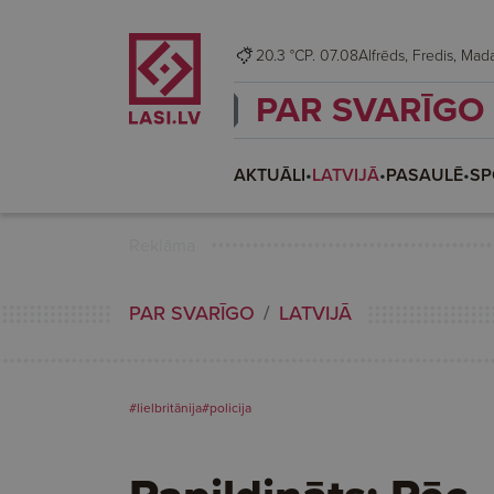
20.3 °C
P. 07.08
Alfrēds, Fredis,
PAR SVARĪGO
AKTUĀLI
•
LATVIJĀ
•
PASAULĒ
•
SP
Reklāma
PAR SVARĪGO
LATVIJĀ
#lielbritānija
#policija