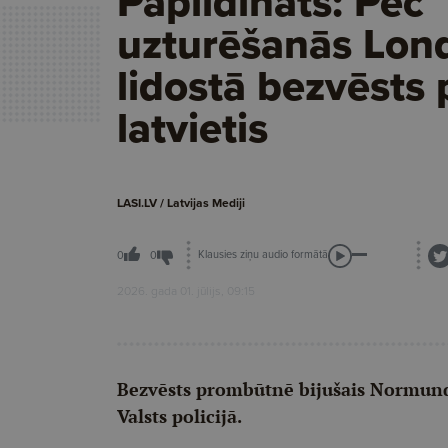
Papildināts: Pēc
uzturēšanās Lon
lidostā bezvēsts
latvietis
LASI.LV / Latvijas Mediji
Klausies ziņu audio formātā
0
0
2026. gada 01. jūlijs, 09:15
Bezvēsts prombūtnē bijušais Normunds
Valsts policijā.