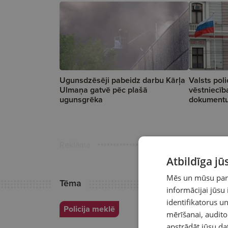
Ugunsdzēsēji pabeidz darbu Kārļa
Valsts poli
Ulmaņa gatvē pēc plašā
vēstniecīb
ugunsgrēka
dokument
Reklāma
Atbildīga j
Mēs un mūsu partn
Tēma
informācijai jūsu
identifikatorus 
Policija meklē
mērīšanai, audit
apstrādāt jūsu da