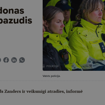
donas
 pazudis
Valsts policija.
 Zanders ir veiksmīgi atradies, informē