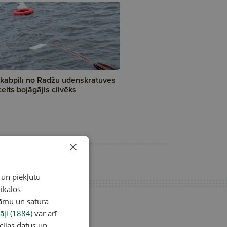
kabpilī no Radžu ūdenskrātuves
celts bojāgājis cilvēks
×
 un piekļūtu
ikālos
lāmu un satura
āji (1884)
var arī
cijas datus un