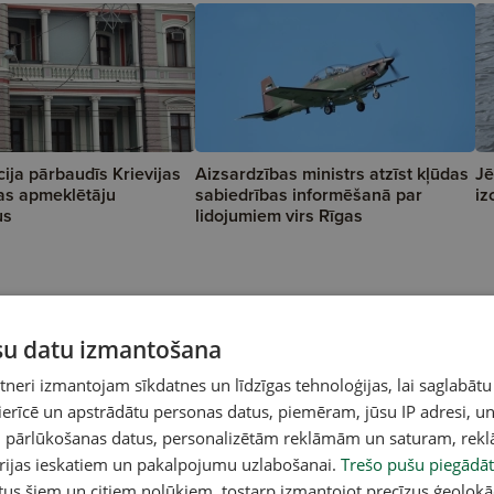
cija pārbaudīs Krievijas
Aizsardzības ministrs atzīst kļūdas
Jē
as apmeklētāju
sabiedrības informēšanā par
iz
us
lidojumiem virs Rīgas
ūsu datu izmantošana
eri izmantojam sīkdatnes un līdzīgas tehnoloģijas, lai saglabātu
 ierīcē un apstrādātu personas datus, piemēram, jūsu IP adresi, un
un pārlūkošanas datus, personalizētām reklāmām un saturam, rek
orijas ieskatiem un pakalpojumu uzlabošanai.
Trešo pušu piegādāt
tus šiem un citiem nolūkiem, tostarp izmantojot precīzus ģeolokā