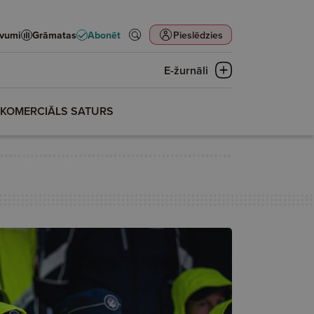
evumi
Grāmatas
Abonēt
Pieslēdzies
E-žurnāli
KOMERCIĀLS SATURS