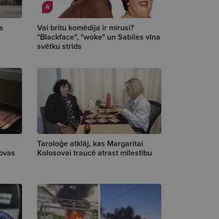
A
s
Vai britu komēdija ir mirusi?
"Blackface", "woke" un Sabiles vīna
svētku strīds
Taroloģe atklāj, kas Margaritai
sovas
Kolosovai traucē atrast mīlestību