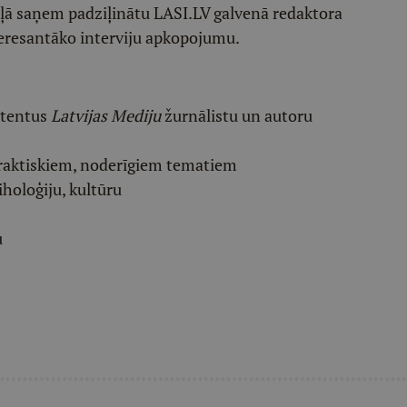
ēļā saņem padziļinātu LASI.LV galvenā redaktora
eresantāko interviju apkopojumu.
etentus
Latvijas Mediju
žurnālistu un autoru
raktiskiem, noderīgiem tematiem
iholoģiju, kultūru
u