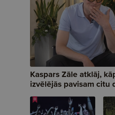
Kaspars Zāle atklāj, k
izvēlējās pavisam citu d