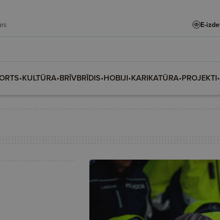
E-izd
 Madars
ORTS
•
KULTŪRA
•
BRĪVBRĪDIS
•
HOBIJI
•
KARIKATŪRA
•
PROJEKTI
•