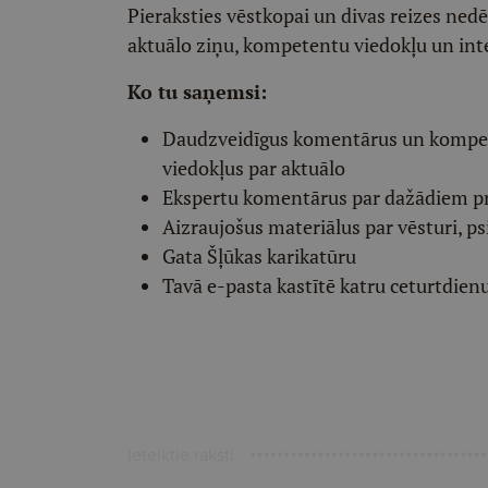
Pieraksties vēstkopai un divas reizes ned
aktuālo ziņu, kompetentu viedokļu un int
Ko tu saņemsi:
Daudzveidīgus komentārus un komp
viedokļus par aktuālo
Ekspertu komentārus par dažādiem p
Aizraujošus materiālus par vēsturi, ps
Gata Šļūkas karikatūru
Tavā e-pasta kastītē katru ceturtdien
Ieteiktie raksti