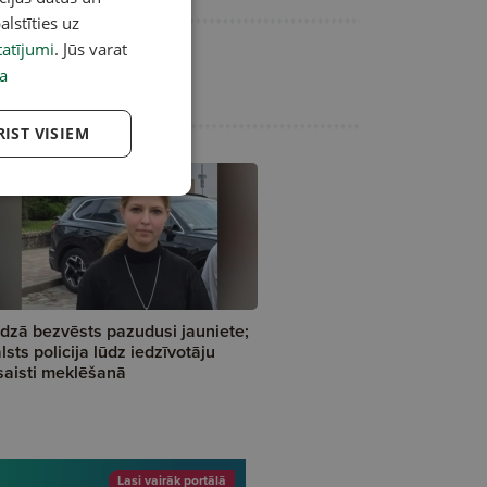
alstīties uz
atījumi
. Jūs varat
a
RIST VISIEM
dzā bezvēsts pazudusi jauniete;
lsts policija lūdz iedzīvotāju
saisti meklēšanā