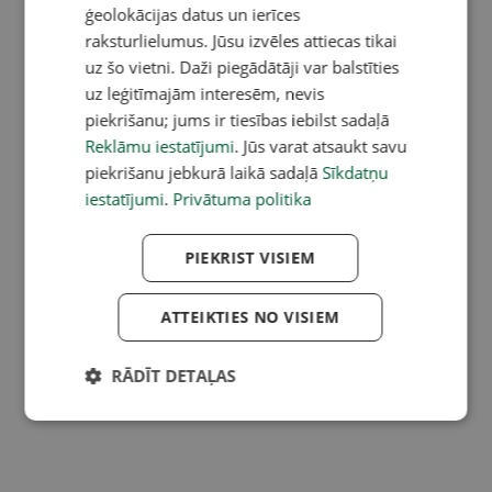
ģeolokācijas datus un ierīces
raksturlielumus. Jūsu izvēles attiecas tikai
uz šo vietni. Daži piegādātāji var balstīties
uz leģitīmajām interesēm, nevis
piekrišanu; jums ir tiesības iebilst sadaļā
Reklāmu iestatījumi
. Jūs varat atsaukt savu
piekrišanu jebkurā laikā sadaļā
Sīkdatņu
iestatījumi
.
Privātuma politika
PIEKRIST VISIEM
ATTEIKTIES NO VISIEM
RĀDĪT DETAĻAS