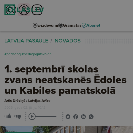
E-izdevumi
Grāmatas
Abonēt
LATVIJĀ PASAULĒ
NOVADOS
#pedagogi
#pedagogi
#skolēni
1. septembrī skolas
zvans neatskanēs Ēdoles
un Kabiles pamatskolā
Artis Drēziņš / Latvijas Avīze
2026. gada 02. jūlijs, 10:12
0
0