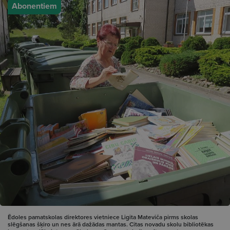
Abonentiem
Ēdoles pamatskolas direktores vietniece Ligita Mateviča pirms skolas
slēgšanas šķiro un nes ārā dažādas mantas. Citas novadu skolu bibliotēkas