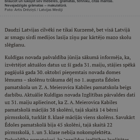
braucot un lūkojot sev mēbeles, grāmatas, tehniku, citas mantas.
Nevajadzīgās grāmatas – makulatūrā.
Foto: Artis Drēziņš / Latvijas Mediji
Daudzi Latvijas cilvēki ne tikai Kurzemē, bet visā Latvijā
ar smagu sirdi medijos lasīja ziņu par kārtējo mazo skolu
slēgšanu.
Kuldīgas novada pašvaldība jūnija sākumā informēja, ka,
izvērtējot aktuālos datus uz šī gada 31. maiju, stājies spēkā
pagājušā gada 30. oktobrī pieņemtais novada domes
lēmums – skolēnu trūkuma dēļ no 1. augusta Ēdoles
pamatskola un Z. A. Meierovica Kabiles pamatskola beigs
darbību. Aktuālie Kuldīgas novada Izglītības pārvaldes dati
uz 31. maiju apliecinot, ka Z. A. Meierovica Kabiles
pamatskolā mācījās 38 skolēni, tajā skaitā 14 bērni
pirmsskolā, turklāt 8. klasē mācījās viens skolēns. Savukārt
Ēdoles pamatskolā bija 45 skolēni, tajā skaitā 22
pirmsskolā, 1. un 3. klase nebija nokomplektēta.
Pašvaldība pamatojusi, ka "papildus izglītības kvalitātes