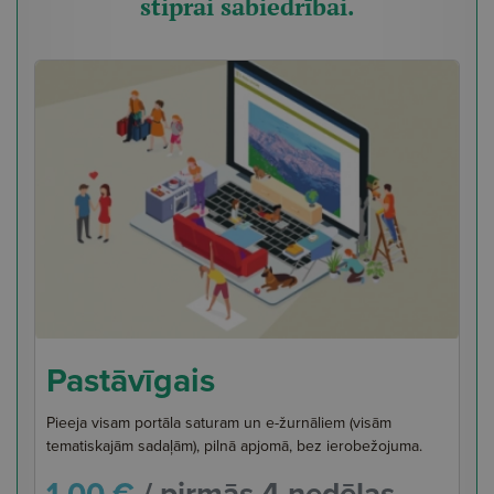
stiprai sabiedrībai.
Pastāvīgais
Pieeja visam portāla saturam un e-žurnāliem (visām
tematiskajām sadaļām), pilnā apjomā, bez ierobežojuma.
1,00 €
/ pirmās 4 nedēļas