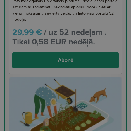
Pats izdevīgākais un ērtākais pirkums. Pieeja visam portāla
saturam ar samazinātu reklāmas apjomu. Norēķinies ar
vienu maksājumu sev ērtā veidā, un lieto visu portālu 52
nedēļas.
29,99 €
/ uz 52 nedēļām .
Tikai 0,58 EUR nedēļā.
Abonē