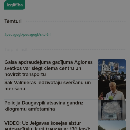
Izglītība
Tēmturi
#pedagogi
#pedagogi
#skolēni
Turpini lasīt
Gaisa apdraudējuma gadījumā Aglonas
svētkos var slēgt ciema centru un
novirzīt transportu
Sāk Valmieras iedzīvotāju svēršanu un
mērīšanu
Policija Daugavpilī atsavina gandrīz
kilogramu amfetamīna
VIDEO: Uz Jelgavas šosejas aiztur
autovadītāju, kurš traucās ar 170 km/h