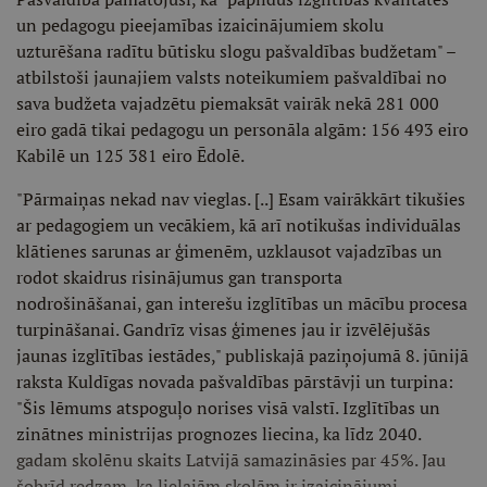
un pedagogu pieejamības izaicinājumiem skolu
uzturēšana radītu būtisku slogu pašvaldības budžetam" –
atbilstoši jaunajiem valsts noteikumiem pašvaldībai no
sava budžeta vajadzētu piemaksāt vairāk nekā 281 000
eiro gadā tikai pedagogu un personāla algām: 156 493 eiro
Kabilē un 125 381 eiro Ēdolē.
"Pārmaiņas nekad nav vieglas. [..] Esam vairākkārt tikušies
ar pedagogiem un vecākiem, kā arī notikušas individuālas
klātienes sarunas ar ģimenēm, uzklausot vajadzības un
rodot skaidrus risinājumus gan transporta
nodrošināšanai, gan interešu izglītības un mācību procesa
turpināšanai. Gandrīz visas ģimenes jau ir izvēlējušās
jaunas izglītības iestādes," publiskajā paziņojumā 8. jūnijā
raksta Kuldīgas novada pašvaldības pārstāvji un turpina:
"Šis lēmums atspoguļo norises visā valstī. Izglītības un
zinātnes ministrijas prognozes liecina, ka līdz 2040.
gadam skolēnu skaits Latvijā samazināsies par 45%. Jau
šobrīd redzam, ka lielajām skolām ir izaicinājumi