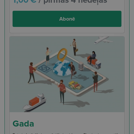
Abonē
Gada