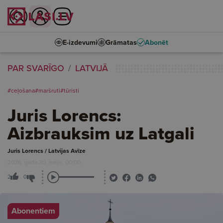
E-izdevumi
Grāmatas
Abonēt
PAR SVARĪGO
LATVIJĀ
#ceļošana
#maršruti
#tūristi
Juris Lorencs:
Aizbrauksim uz Latgali
Juris Lorencs / Latvijas Avīze
2026. gada 30. maijs, 00:00
2
0
Abonentiem