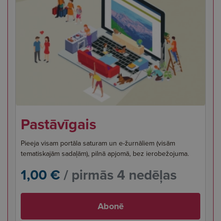
Pastāvīgais
Pieeja visam portāla saturam un e-žurnāliem (visām
tematiskajām sadaļām), pilnā apjomā, bez ierobežojuma.
1,00 €
/ pirmās 4 nedēļas
Abonē