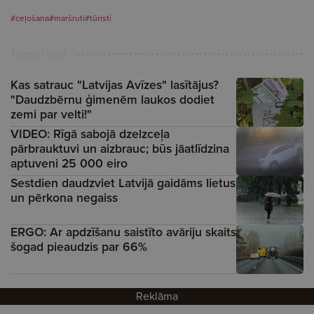
#ceļošana
#maršruti
#tūristi
Turpini lasīt
Kas satrauc "Latvijas Avīzes" lasītājus?
"Daudzbērnu ģimenēm laukos dodiet
zemi par velti!"
VIDEO: Rīgā sabojā dzelzceļa
pārbrauktuvi un aizbrauc; būs jāatlīdzina
aptuveni 25 000 eiro
Sestdien daudzviet Latvijā gaidāms lietus
un pērkona negaiss
ERGO: Ar apdzīšanu saistīto avāriju skaits
šogad pieaudzis par 66%
Reklāma