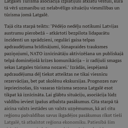
Latgales Tūrisma asociācija izplatījusi atklātu vēstuli, kurā
tā vērš uzmanību uz nelabvēlīgo situāciju viesmīlības un
tūrisma jomā Latgalē.
Tajā cita starpā teikts: "Pēdējo nedēļu notikumi Latvijas
austrumu pierobežā – atkārtoti bezpilota lidaparātu
incidenti un sprādzieni, regulāri gaisa telpas
apdraudējuma brīdinājumi, šūnapraides trauksmes
paziņojumi, NATO iznīcinātāju aktivizēšana un publiskajā
telpā dominējošā krīzes komunikācija – ir radījuši smagas
sekas Latgales tūrisma nozarei." Izrādās, iespējamā
apdraudējuma dēļ tiekot atteiktas ne tikai viesnīcu
rezervācijas, bet pat skolēnu ekskursijas. Prognozes nav
iepriecinošas, šīs vasaras tūrisma sezona Latgalē esot
tikpat kā iznīcināta. Lai glābtu situāciju, asociācija lūdz
valdību ieviest īpašus atbalsta pasākumus. Cita starpā tā
aicina valsts iestādes un valsts uzņēmumus, kā arī citu
reģionu pašvaldības savus ikgadējos pasākumus rīkot tieši
Latgalē, tā atbalstot reģiona ekonomiku. Patiesībā šim