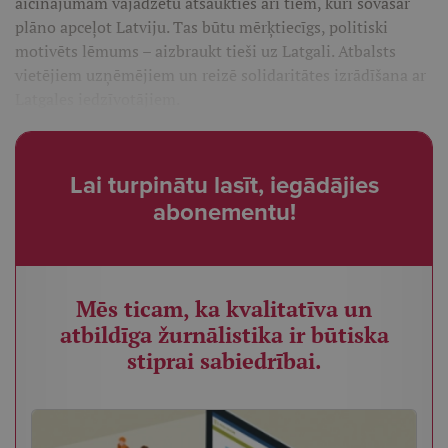
aicinājumam vajadzētu atsaukties arī tiem, kuri šovasar
plāno apceļot Latviju. Tas būtu mērķtiecīgs, politiski
motivēts lēmums – aizbraukt tieši uz Latgali. Atbalsts
vietējiem uzņēmējiem un reizē solidaritātes izrādīšana ar
Latgales iedzīvotājiem.
Lai turpinātu lasīt, iegādājies
abonementu!
Mēs ticam, ka kvalitatīva un
atbildīga žurnālistika ir būtiska
stiprai sabiedrībai.