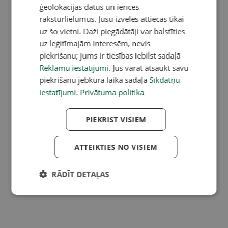
ģeolokācijas datus un ierīces
raksturlielumus. Jūsu izvēles attiecas tikai
uz šo vietni. Daži piegādātāji var balstīties
uz leģitīmajām interesēm, nevis
piekrišanu; jums ir tiesības iebilst sadaļā
Reklāmu iestatījumi
. Jūs varat atsaukt savu
piekrišanu jebkurā laikā sadaļā
Sīkdatņu
iestatījumi
.
Privātuma politika
PIEKRIST VISIEM
ATTEIKTIES NO VISIEM
RĀDĪT DETAĻAS