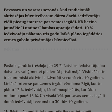
Pavasara un vasaras sezonās, kad tradicionāli
aktivizējas būvniecības un dārza darbi, iedzīvotāju
vidū pieaug interese par zemes iegādi. Kā liecina
jaunākie "Luminor" bankas aptaujas* dati, 10 %
iedzīvotāju nākamo trīs gadu laikā plāno iegādāties
zemes gabalu privātmājas būvniecībai.
Reklāma
Pašlaik gandrīz trešdaļa jeb 29 % Latvijas iedzīvotāju jau
dzīvo sev vai ģimenei piederošā privātmājā. Visbiežāk tie
ir ekonomiski aktīvie iedzīvotāji vecumā virs 40 gadiem.
Lielākā interese par zemes iegādi vērojama Rīgā, kur to
plāno 12 % iedzīvotāju, kā arī mazpilsētās, kur šādu
nodomu pauž 13 %. Un visaktīvāk par savas zemes iegādi
domā iedzīvotāji vecumā no 30 līdz 40 gadiem.
“Inflācija, ģeopolitiskā nenoteiktība var ietekmēt