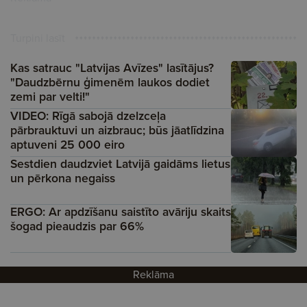
Turpini lasīt
Kas satrauc "Latvijas Avīzes" lasītājus?
"Daudzbērnu ģimenēm laukos dodiet
zemi par velti!"
VIDEO: Rīgā sabojā dzelzceļa
pārbrauktuvi un aizbrauc; būs jāatlīdzina
aptuveni 25 000 eiro
Sestdien daudzviet Latvijā gaidāms lietus
un pērkona negaiss
ERGO: Ar apdzīšanu saistīto avāriju skaits
šogad pieaudzis par 66%
Reklāma