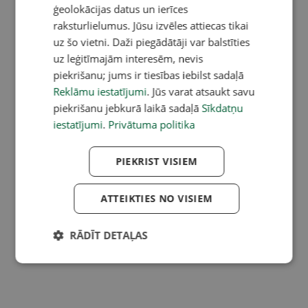
ģeolokācijas datus un ierīces
raksturlielumus. Jūsu izvēles attiecas tikai
uz šo vietni. Daži piegādātāji var balstīties
uz leģitīmajām interesēm, nevis
piekrišanu; jums ir tiesības iebilst sadaļā
Reklāmu iestatījumi
. Jūs varat atsaukt savu
piekrišanu jebkurā laikā sadaļā
Sīkdatņu
iestatījumi
.
Privātuma politika
PIEKRIST VISIEM
ATTEIKTIES NO VISIEM
RĀDĪT DETAĻAS