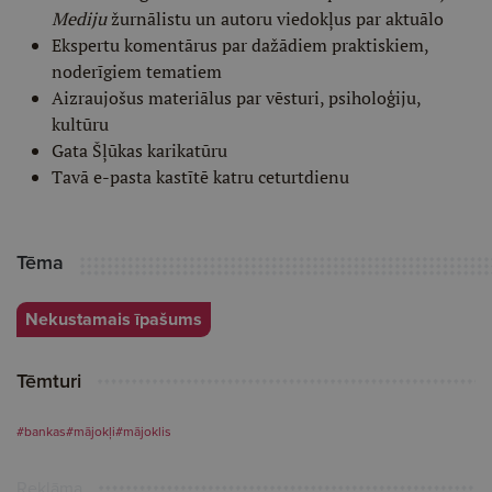
Mediju
žurnālistu un autoru viedokļus par aktuālo
Ekspertu komentārus par dažādiem praktiskiem,
noderīgiem tematiem
Aizraujošus materiālus par vēsturi, psiholoģiju,
kultūru
Gata Šļūkas karikatūru
Tavā e-pasta kastītē katru ceturtdienu
Tēma
Nekustamais īpašums
Tēmturi
#bankas
#mājokļi
#mājoklis
Reklāma