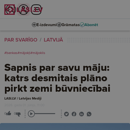
E-izdevumi
Grāmatas
Abonēt
PAR SVARĪGO
LATVIJĀ
#bankas
#mājokļi
#mājoklis
Sapnis par savu māju:
katrs desmitais plāno
pirkt zemi būvniecībai
LASI.LV / Latvijas Mediji
2026. gada 01. jūnijs, 11:00
0
0