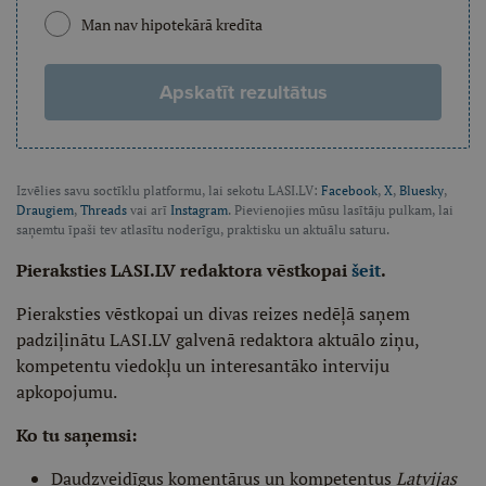
Man nav hipotekārā kredīta
Apskatīt rezultātus
Izvēlies savu soctīklu platformu, lai sekotu LASI.LV:
Facebook
,
X
,
Bluesky
,
Draugiem
,
Threads
vai arī
Instagram
. Pievienojies mūsu lasītāju pulkam, lai
saņemtu īpaši tev atlasītu noderīgu, praktisku un aktuālu saturu.
Pieraksties LASI.LV redaktora vēstkopai
šeit
.
Pieraksties vēstkopai un divas reizes nedēļā saņem
padziļinātu LASI.LV galvenā redaktora aktuālo ziņu,
kompetentu viedokļu un interesantāko interviju
apkopojumu.
Ko tu saņemsi:
Daudzveidīgus komentārus un kompetentus
Latvijas