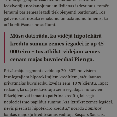
iedzīvotāju noskaņojumu un ikdienas izdevumus, tomēr
lēmumi par zemes iegādi tiek pieņemti pārdomāti. Tos
galvenokārt nosaka ienākumu un uzkrājumu līmenis, kā
arī kreditēšanas nosacījumi.
Mūsu dati rāda, ka vidējā hipotekārā
kredīta summa zemes iegādei ir ap 45
000 eiro – tas atbilst vidējām zemes
cenām mājas būvniecībai Pierīgā.
Privātmāju segments veido ap 20–30% no visiem
izsniegtajiem hipotekārajiem kredītiem, taču jaunas
privātmājas būvniecību izvēlas zem 10 % klientu. Tāpat
redzam, ka daļa iedzīvotāju zemi iegādājas no saviem
līdzekļiem vai izmanto patēriņa kredītu, lai segtu
nepieciešamo papildus summu, kas iztrūkst zemes iegādei,
nevis piesaista hipotekāro kredītu,” norāda
Luminor
bankas mājokļu kreditēšanas vadītājs Kaspars Sausais.