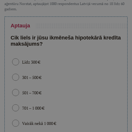
aģentūru Norstat, aptaujājot 1000 respondentus Latvijā vecumā no 18 līdz 60
gadiem.
Aptauja
Cik liels ir jūsu ikmēneša hipotekārā kredīta
maksājums?
Līdz 300 €
301 – 500 €
501 – 700 €
701 – 1 000 €
Vairāk nekā 1 000 €