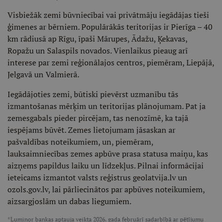
Visbiežāk zemi būvniecībai vai privātmāju iegādājas tieši
ģimenes ar bērniem. Populārākās teritorijas ir Pierīga – 40
km rādiusā ap Rīgu, īpaši Mārupes, Ādažu, Ķekavas,
Ropažu un Salaspils novados. Vienlaikus pieaug arī
interese par zemi reģionālajos centros, piemēram, Liepājā,
Jelgavā un Valmierā.
Iegādājoties zemi, būtiski pievērst uzmanību tās
izmantošanas mērķim un teritorijas plānojumam. Pat ja
zemesgabals pieder pircējam, tas nenozīmē, ka tajā
iespējams būvēt. Zemes lietojumam jāsaskan ar
pašvaldības noteikumiem, un, piemēram,
lauksaimniecības zemes apbūve prasa statusa maiņu, kas
aizņems papildus laiku un līdzekļus. Pilnai informācijai
ieteicams izmantot valsts reģistrus geolatvija.lv un
ozols.gov.lv, lai pārliecinātos par apbūves noteikumiem,
aizsargjoslām un dabas liegumiem.
*Luminor bankas aptauja veikta 2026. gada februārī sadarbībā ar pētījumu