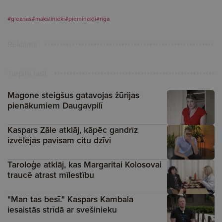
#gleznas
#mākslinieki
#pieminekļi
#rīga
Reklāma
Turpini lasīt
Magone steigšus gatavojas žūrijas
pienākumiem Daugavpilī
Kaspars Zāle atklāj, kāpēc gandrīz
izvēlējās pavisam citu dzīvi
Taroloģe atklāj, kas Margaritai Kolosovai
traucē atrast mīlestību
"Man tas besī." Kaspars Kambala
iesaistās strīdā ar svešinieku