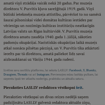
amatā viņš strādāja vairāk nekā 20 gadus. Par muzeja
direktoru V. Purvītis kļuva sarežģītajā 1919. gadā. Viņš
būtiski ietekmēja muzeja attīstību, pārvēršot to no samērā
šaurai pilsoniskai videi domātas kultūras iestādes par
vērienīgu un nozīmīgu kultūras institūciju neatkarīgās
Latvijas valsts un Rīgas kultūrvidē. V. Purvītis muzeja
direktora amatu zaudēja 1940. gada 1. jūlijā, sākoties
padomju okupācijai. Nacistiskās okupācijas laikā muzejs
atkal nonāca pilsētas pārziņā, un V. Purvītis tika atkārtoti
iecelts par tā direktoru, amatā paliekot līdz savai
aizbraukšanai uz Vāciju 1944. gada rudenī.
Izvēlies savu soctīklu platformu, lai sekotu LASI.LV:
Facebook
,
X
,
Bluesky
,
Draugiem
,
Threads
vai arī
Instagram
. Pievienojies mūsu lasītāju pulkam, lai
saņemtu īpaši tev atlasītu noderīgu, praktisku un aktuālu saturu.
Pieraksties LASI.LV redaktora vēstkopai
šeit
.
Pieraksties vēstkopai un divas reizes nedēļā saņem
padziļinātu LASI.LV galvenā redaktora aktuālo ziņu,