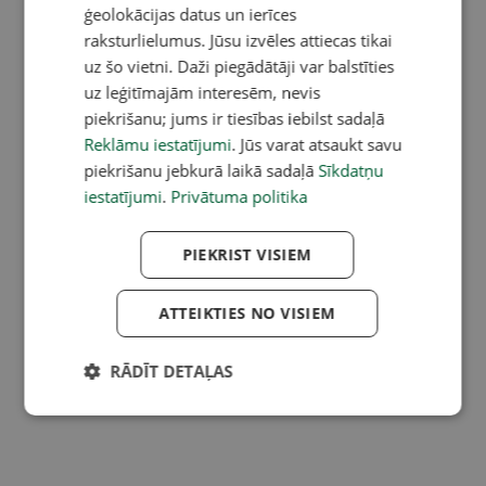
ģeolokācijas datus un ierīces
raksturlielumus. Jūsu izvēles attiecas tikai
uz šo vietni. Daži piegādātāji var balstīties
uz leģitīmajām interesēm, nevis
piekrišanu; jums ir tiesības iebilst sadaļā
Reklāmu iestatījumi
. Jūs varat atsaukt savu
piekrišanu jebkurā laikā sadaļā
Sīkdatņu
iestatījumi
.
Privātuma politika
PIEKRIST VISIEM
ATTEIKTIES NO VISIEM
RĀDĪT DETAĻAS