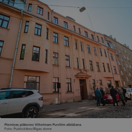
Piemiņas plāksnes Vilhelmam Purvītim atklāšana.
Foto: Publicitātes/Rīgas dome