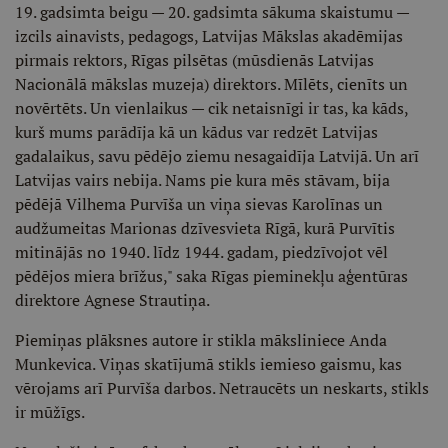
19. gadsimta beigu — 20. gadsimta sākuma skaistumu —
izcils ainavists, pedagogs, Latvijas Mākslas akadēmijas
pirmais rektors, Rīgas pilsētas (mūsdienās Latvijas
Nacionālā mākslas muzeja) direktors. Mīlēts, cienīts un
novērtēts. Un vienlaikus — cik netaisnīgi ir tas, ka kāds,
kurš mums parādīja kā un kādus var redzēt Latvijas
gadalaikus, savu pēdējo ziemu nesagaidīja Latvijā. Un arī
Latvijas vairs nebija. Nams pie kura mēs stāvam, bija
pēdējā Vilhema Purvīša un viņa sievas Karolīnas un
audžumeitas Marionas dzīvesvieta Rīgā, kurā Purvītis
mitinājās no 1940. līdz 1944. gadam, piedzīvojot vēl
pēdējos miera brīžus," saka Rīgas pieminekļu aģentūras
direktore Agnese Strautiņa.
Piemiņas plāksnes autore ir stikla māksliniece Anda
Munkevica. Viņas skatījumā stikls iemieso gaismu, kas
vērojams arī Purvīša darbos. Netraucēts un neskarts, stikls
ir mūžīgs.