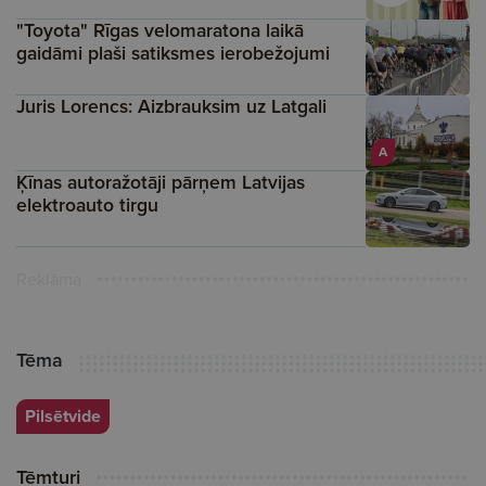
"Toyota" Rīgas velomaratona laikā
gaidāmi plaši satiksmes ierobežojumi
Juris Lorencs: Aizbrauksim uz Latgali
A
Ķīnas autoražotāji pārņem Latvijas
elektroauto tirgu
Reklāma
Tēma
Pilsētvide
Tēmturi