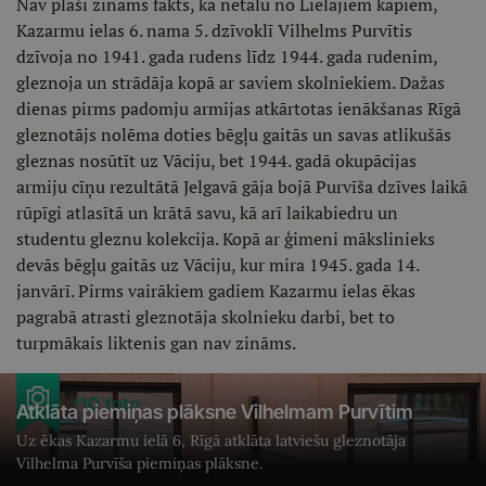
Nav plaši zināms fakts, ka netālu no Lielajiem kapiem,
Kazarmu ielas 6. nama 5. dzīvoklī Vilhelms Purvītis
dzīvoja no 1941. gada rudens līdz 1944. gada rudenim,
gleznoja un strādāja kopā ar saviem skolniekiem. Dažas
dienas pirms padomju armijas atkārtotas ienākšanas Rīgā
gleznotājs nolēma doties bēgļu gaitās un savas atlikušās
gleznas nosūtīt uz Vāciju, bet 1944. gadā okupācijas
armiju cīņu rezultātā Jelgavā gāja bojā Purvīša dzīves laikā
rūpīgi atlasītā un krātā savu, kā arī laikabiedru un
studentu gleznu kolekcija. Kopā ar ģimeni mākslinieks
devās bēgļu gaitās uz Vāciju, kur mira 1945. gada 14.
janvārī. Pirms vairākiem gadiem Kazarmu ielas ēkas
pagrabā atrasti gleznotāja skolnieku darbi, bet to
turpmākais liktenis gan nav zināms.
+10 foto
Atklāta piemiņas plāksne Vilhelmam Purvītim
Uz ēkas Kazarmu ielā 6, Rīgā atklāta latviešu gleznotāja
Vilhelma Purvīša piemiņas plāksne.