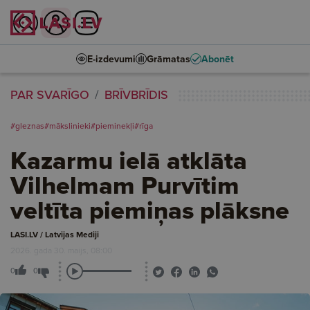
E-izdevumi
Grāmatas
Abonēt
PAR SVARĪGO
BRĪVBRĪDIS
#gleznas
#mākslinieki
#pieminekļi
#rīga
Kazarmu ielā atklāta
Vilhelmam Purvītim
veltīta piemiņas plāksne
LASI.LV / Latvijas Mediji
2026. gada 30. maijs, 08:00
0
0