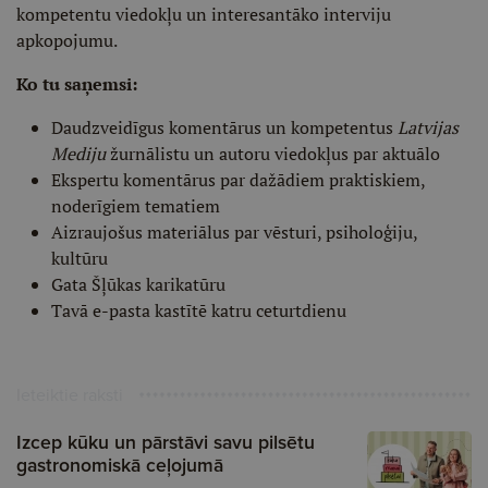
kompetentu viedokļu un interesantāko interviju
apkopojumu.
Ko tu saņemsi:
Daudzveidīgus komentārus un kompetentus
Latvijas
Mediju
žurnālistu un autoru viedokļus par aktuālo
Ekspertu komentārus par dažādiem praktiskiem,
noderīgiem tematiem
Aizraujošus materiālus par vēsturi, psiholoģiju,
kultūru
Gata Šļūkas karikatūru
Tavā e-pasta kastītē katru ceturtdienu
Ieteiktie raksti
Izcep kūku un pārstāvi savu pilsētu
gastronomiskā ceļojumā