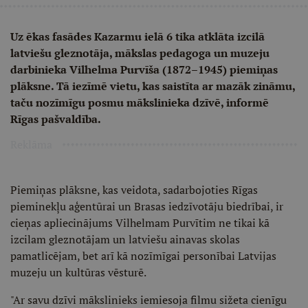
Uz ēkas fasādes Kazarmu ielā 6 tika atklāta izcilā
latviešu gleznotāja, mākslas pedagoga un muzeju
darbinieka Vilhelma Purvīša (1872–1945) piemiņas
plāksne. Tā iezīmē vietu, kas saistīta ar mazāk zināmu,
taču nozīmīgu posmu mākslinieka dzīvē, informē
Rīgas pašvaldība.
Reklāma
Piemiņas plāksne, kas veidota, sadarbojoties Rīgas
pieminekļu aģentūrai un Brasas iedzīvotāju biedrībai, ir
cieņas apliecinājums Vilhelmam Purvītim ne tikai kā
izcilam gleznotājam un latviešu ainavas skolas
pamatlicējam, bet arī kā nozīmīgai personībai Latvijas
muzeju un kultūras vēsturē.
"Ar savu dzīvi mākslinieks iemiesoja filmu sižeta cienīgu