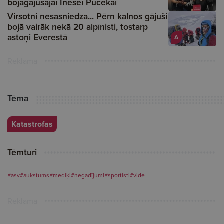
bojāgājušajai Inesei Pučekai
Virsotni nesasniedza... Pērn kalnos gājuši
bojā vairāk nekā 20 alpīnisti, tostarp
astoņi Everestā
A
Reklāma
Tēma
Katastrofas
Tēmturi
#asv
#aukstums
#mediķi
#negadījumi
#sportisti
#vide
Reklāma