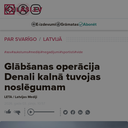
E-izdevumi
Grāmatas
Abonēt
PAR SVARĪGO
LATVIJĀ
#asv
#aukstums
#mediķi
#negadījumi
#sportisti
#vide
Glābšanas operācija
Denali kalnā tuvojas
noslēgumam
LETA / Latvijas Mediji
2026. gada 03. jūnijs, 10:57
0
0