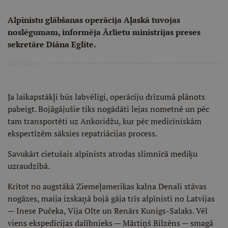
Alpīnistu glābšanas operācija Aļaskā tuvojas
noslēgumam, informēja Ārlietu ministrijas preses
sekretāre Diāna Eglīte.
Reklāma
Ja laikapstākļi būs labvēlīgi, operāciju drīzumā plānots
pabeigt. Bojāgājušie tiks nogādāti lejas nometnē un pēc
tam transportēti uz Ankoridžu, kur pēc medicīniskām
ekspertīzēm sāksies repatriācijas process.
Savukārt cietušais alpīnists atrodas slimnīcā mediķu
uzraudzībā.
Krītot no augstākā Ziemeļamerikas kalna Denali stāvas
nogāzes, maija izskaņā bojā gāja trīs alpīnisti no Latvijas
— Inese Pučeka, Vija Olte un Renārs Kunigs-Salaks. Vēl
viens ekspedīcijas dalībnieks — Mārtiņš Bilzēns — smagā