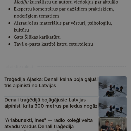
Mediju
žurnālistu un autoru viedokļus par aktuālo
Ekspertu komentārus par dažādiem praktiskiem,
noderīgiem tematiem
Aizraujošus materiālus par vēsturi, psiholoģiju,
kultūru
Gata Šļūkas karikatūru
Tavā e-pasta kastītē katru ceturtdienu
Ieteiktie raksti
Traģēdija Aļaskā: Denali kalnā bojā gājuši
trīs alpīnisti no Latvijas
Denali traģēdijā bojāgājušie Latvijas
alpīnisti krita 300 metrus pa ledus nogāzi
"Arlabunakti, Ines" — radio kolēģi velta
atvadu vārdus Denali traģēdijā