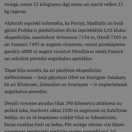
sniegā, nesot 25 kilogramu (kg) somu un startā velkot 25
kg ragavas.
Alpīnisti iepriekš informēja, ka Puriņš, Madžulis un bojā
gājusī Pučeka ir piedalījušies divās iepriekšējās LAS klubu
ekspedīcijās, sasniedzot Avicennas 7134 m, Ozodi 7105 m
un Somoni 7495 m augstās virsotnes, veicot pirmkāpienu
gandrīz 6000 m augstā virsotnē Mindžāras ielejā Pamirā
un uzkrājot pieredzi augstkalnu apstākļos.
Tāpat bija minēts, ka arī pārējiem ekspedīcijas
dalībniekiem — bojā gājušajai Oltei un Kunigam-Salakam,
kā arī Bilzēnam, Zeimulim un Svariņam — ir nepieciešamā
augstkalnu pieredze.
Denali virsotne atrodas tikai 390 kilometru attālumā no
polārā loka, maršruts sākas 2200 m augstumā uz Kahiltnas
ledāja, un uz tā iespējams nokļūt tikai ar lidmašīnām,
kuras nosēžas tieši uz ledus. Pēc sniega vētrām visi Bāzes
nometnes iemītnieki piedalās sniega nomīdīšanā, lai