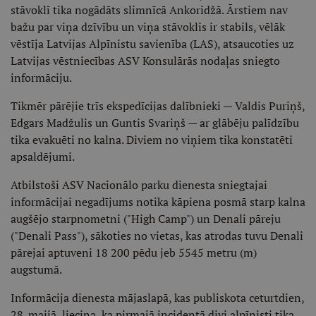
stāvoklī tika nogādāts slimnīcā Ankoridžā. Ārstiem nav
bažu par viņa dzīvību un viņa stāvoklis ir stabils, vēlāk
vēstīja Latvijas Alpīnistu savienība (LAS), atsaucoties uz
Latvijas vēstniecības ASV Konsulārās nodaļas sniegto
informāciju.
Tikmēr pārējie trīs ekspedīcijas dalībnieki — Valdis Puriņš,
Edgars Madžulis un Guntis Svariņš — ar glābēju palīdzību
tika evakuēti no kalna. Diviem no viņiem tika konstatēti
apsaldējumi.
Atbilstoši ASV Nacionālo parku dienesta sniegtajai
informācijai negadījums notika kāpiena posmā starp kalna
augšējo starpnometni ("High Camp") un Denali pāreju
("Denali Pass"), sākoties no vietas, kas atrodas tuvu Denali
pārejai aptuveni 18 200 pēdu jeb 5545 metru (m)
augstumā.
Informācija dienesta mājaslapā, kas publiskota ceturtdien,
28. maijā, liecina, ka pirmajā incidentā divi alpīnisti tika