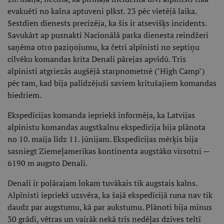
evakuēti no kalna aptuveni plkst. 23 pēc vietējā laika.
Sestdien dienests precizēja, ka šis ir atsevišķs incidents.
Savukārt ap pusnakti Nacionālā parka dienesta reindžeri
saņēma otro paziņojumu, ka četri alpīnisti no septiņu
cilvēku komandas krita Denali pārejas apvidū. Trīs
alpīnisti atgriezās augšējā starpnometnē ("High Camp")
pēc tam, kad bija palīdzējuši saviem kritušajiem komandas
biedriem.
Ekspedīcijas komanda iepriekš informēja, ka Latvijas
alpīnistu komandas augstkalnu ekspedīcija bija plānota
no 10. maija līdz 11. jūnijam. Ekspedīcijas mērķis bija
sasniegt Ziemeļamerikas kontinenta augstāko virsotni —
6190 m augsto Denali.
Denali ir polārajam lokam tuvākais tik augstais kalns.
Alpīnisti iepriekš uzsvēra, ka šajā ekspedīcijā runa nav tik
daudz par augstumu, kā par aukstumu. Plānoti bija mīnus
30 grādi, vētras un vairāk nekā trīs nedēļas dzīves teltī