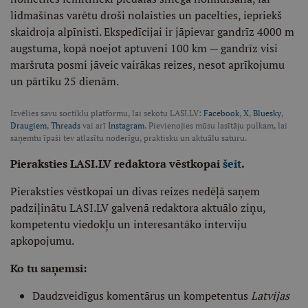
lidmašīnas varētu droši nolaisties un pacelties, iepriekš
skaidroja alpīnisti. Ekspedīcijai ir jāpievar gandrīz 4000 m
augstuma, kopā noejot aptuveni 100 km — gandrīz visi
maršruta posmi jāveic vairākas reizes, nesot aprīkojumu
un pārtiku 25 dienām.
Izvēlies savu soctīklu platformu, lai sekotu LASI.LV:
Facebook
,
X
,
Bluesky
,
Draugiem
,
Threads
vai arī
Instagram
. Pievienojies mūsu lasītāju pulkam, lai
saņemtu īpaši tev atlasītu noderīgu, praktisku un aktuālu saturu.
Pieraksties LASI.LV redaktora vēstkopai
šeit
.
Pieraksties vēstkopai un divas reizes nedēļā saņem
padziļinātu LASI.LV galvenā redaktora aktuālo ziņu,
kompetentu viedokļu un interesantāko interviju
apkopojumu.
Ko tu saņemsi:
Daudzveidīgus komentārus un kompetentus
Latvijas