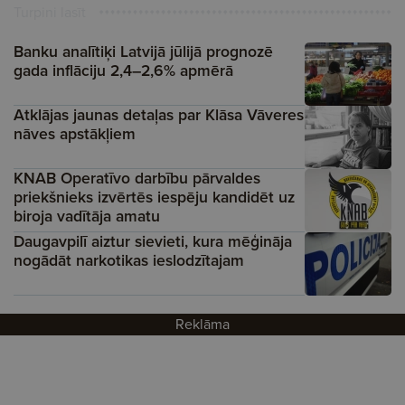
Turpini lasīt
Banku analītiķi Latvijā jūlijā prognozē
gada inflāciju 2,4–2,6% apmērā
Atklājas jaunas detaļas par Klāsa Vāveres
nāves apstākļiem
KNAB Operatīvo darbību pārvaldes
priekšnieks izvērtēs iespēju kandidēt uz
biroja vadītāja amatu
Daugavpilī aiztur sievieti, kura mēģināja
nogādāt narkotikas ieslodzītajam
Reklāma