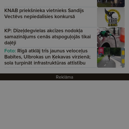
KNAB priekšnieka vietnieks Sandijs
Vectēvs nepiedalīsies konkursā
KP: Dīzeļdegvielas akcīzes nodokļa
samazinājums cenās atspoguļojās tikai
daļēji
Foto:
Rīgā atklāj trīs jaunus veloceļus
Babītes, Ulbrokas un Ķekavas virzienā;
sola turpināt infrastruktūras attīstību
Reklāma