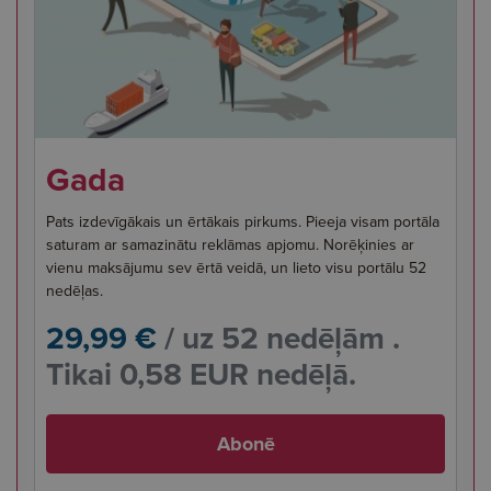
Gada
Pats izdevīgākais un ērtākais pirkums. Pieeja visam portāla
saturam ar samazinātu reklāmas apjomu. Norēķinies ar
vienu maksājumu sev ērtā veidā, un lieto visu portālu 52
nedēļas.
29,99 €
/ uz 52 nedēļām .
Tikai 0,58 EUR nedēļā.
Abonē