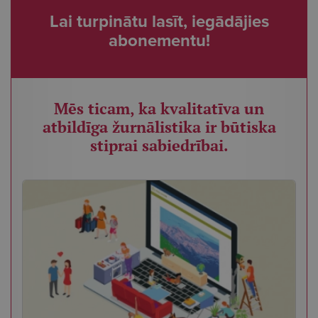
Lai turpinātu lasīt, iegādājies
abonementu!
Mēs ticam, ka kvalitatīva un
atbildīga žurnālistika ir būtiska
stiprai sabiedrībai.