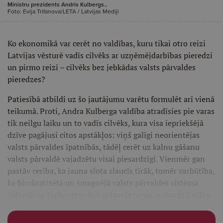
Ministru prezidents Andris Kulbergs..
Foto: Evija Trifanova/LETA / Latvijas Mediji
Ko ekonomikā var cerēt no valdības, kuru tikai otro reizi
Latvijas vēsturē vadīs cilvēks ar uzņēmējdarbības pieredzi
un pirmo reizi – cilvēks bez jebkādas valsts pārvaldes
pieredzes?
Patiesībā atbildi uz šo jautājumu varētu formulēt arī vienā
teikumā. Proti, Andra Kulberga valdība atradīsies pie varas
tik neilgu laiku un to vadīs cilvēks, kura visa iepriekšējā
dzīve pagājusi citos apstākļos: viņš galīgi neorientējas
valsts pārvaldes īpatnībās, tādēļ cerēt uz kalnu gāšanu
valsts pārvaldē vajadzētu visai piesardzīgi. Vienmēr gan
pastāv cerība, ka jauna slota slaucīs tīrāk, tomēr varbūtība,
ka birokratizētā un smagnējā valsts pārvaldes sistēma
zaļknābim Kulbergam ātri aplauzīs ragus, ir daudz lielāka.