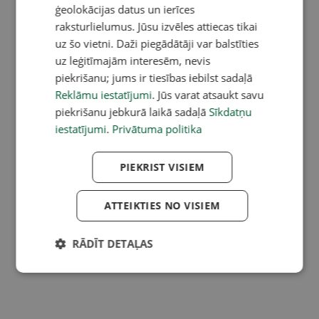
ģeolokācijas datus un ierīces
raksturlielumus. Jūsu izvēles attiecas tikai
uz šo vietni. Daži piegādātāji var balstīties
uz leģitīmajām interesēm, nevis
piekrišanu; jums ir tiesības iebilst sadaļā
Reklāmu iestatījumi
. Jūs varat atsaukt savu
piekrišanu jebkurā laikā sadaļā
Sīkdatņu
iestatījumi
.
Privātuma politika
PIEKRIST VISIEM
ATTEIKTIES NO VISIEM
RĀDĪT DETAĻAS