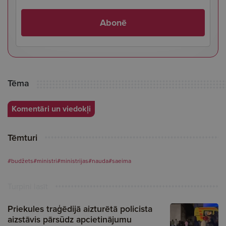
Abonē
Tēma
Komentāri un viedokļi
Tēmturi
#budžets
#ministri
#ministrijas
#nauda
#saeima
Turpini lasīt
Priekules traģēdijā aizturētā policista
aizstāvis pārsūdz apcietinājumu