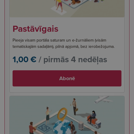
Pastāvīgais
Pieeja visam portāla saturam un e-žurnāliem (visām
tematiskajām sadaļām), pilnā apjomā, bez ierobežojuma.
1,00 €
/ pirmās 4 nedēļas
Abonē