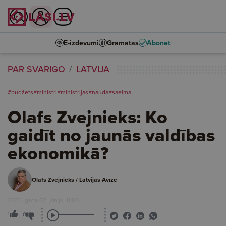
E-izdevumi
Grāmatas
Abonēt
PAR SVARĪGO
LATVIJĀ
#budžets
#ministri
#ministrijas
#nauda
#saeima
Olafs Zvejnieks: Ko
gaidīt no jaunās valdības
ekonomikā?
Olafs Zvejnieks / Latvijas Avīze
2026. gada 02. jūnijs, 11:00
1
0