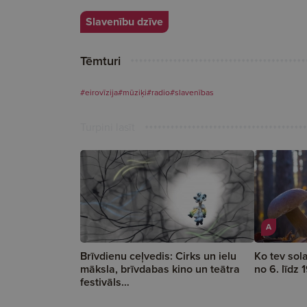
Slavenību dzīve
Tēmturi
#eirovīzija
#mūziķi
#radio
#slavenības
Turpini lasīt
A
Brīvdienu ceļvedis: Cirks un ielu
Ko tev sol
māksla, brīvdabas kino un teātra
no 6. līdz
festivāls…