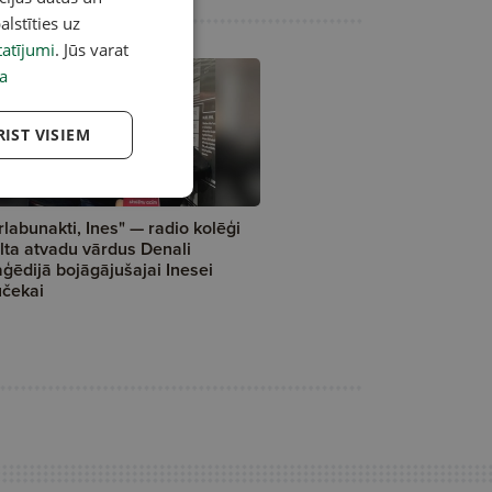
alstīties uz
atījumi
. Jūs varat
a
RIST VISIEM
rlabunakti, Ines" — radio kolēģi
lta atvadu vārdus Denali
aģēdijā bojāgājušajai Inesei
čekai