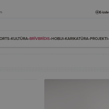
adars
E-izd
ORTS
•
KULTŪRA
•
BRĪVBRĪDIS
•
HOBIJI
•
KARIKATŪRA
•
PROJEKTI
•