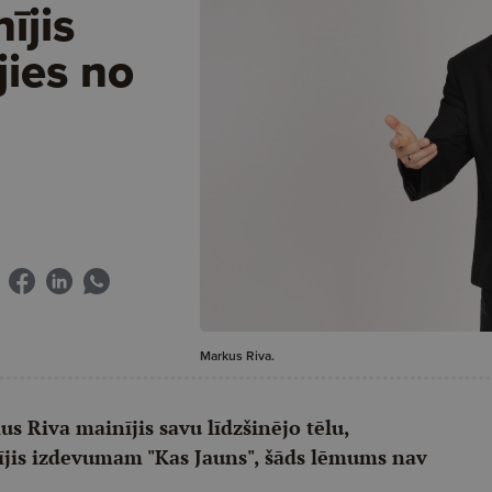
ījis
jies no
Markus Riva.
s Riva mainījis savu līdzšinējo tēlu,
tījis izdevumam "Kas Jauns", šāds lēmums nav