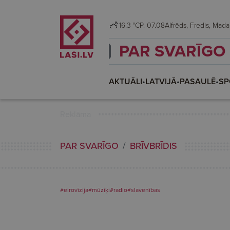
16.3 °C
P. 07.08
Alfrēds, Fredis, M
PAR SVARĪGO
AKTUĀLI
•
LATVIJĀ
•
PASAULĒ
•
SP
Reklāma
PAR SVARĪGO
BRĪVBRĪDIS
#eirovīzija
#mūziķi
#radio
#slavenības