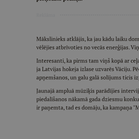
Reklāma
Mākslinieks atklājis, ka jau kādu laiku dom
vēlējies atbrīvoties no vecās enerģijas. Viņš
Interesanti, ka pirms tam viņš kopā ar ceļ
ja Latvijas hokeja izlase uzvarēs Vāciju. P
apņemšanos, un galu galā solījums ticis izp
Jaunajā ampluā mūziķis parādījies intervi
piedalīšanos nākamā gada dziesmu konkurs
ir paņemta, tad es domāju, ka kampaņa "Ma