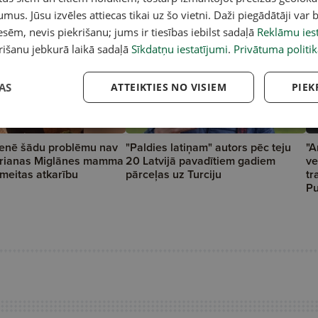
umus. Jūsu izvēles attiecas tikai uz šo vietni. Daži piegādātāji var b
sēm, nevis piekrišanu; jums ir tiesības iebilst sadaļā
Reklāmu iest
rišanu jebkurā laikā sadaļā
Sīkdatņu iestatījumi
.
Privātuma politik
AS
ATTEIKTIES NO VISIEM
PIEK
enē šādu problēmu nav
"Paldies latiņam" autors pēc teju
"A
Adrianas Miglānes mamma
20 Latvijā pavadītiem gadiem
ve
 meitas atkarību
pārceļas uz Turciju
tr
Pu