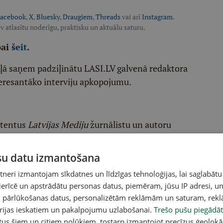
acebook
,
X
,
Bluesky
,
Draugiem
,
Threads
vai arī
Instagram
.
v atlasītu noderīgu, praktisku un aktuālu saturu.
pai
šeit
.
ēļā saņem padziļinātu LASI.LV galvenā redaktora
eresantāko interviju apkopojumu.
etentus
Latvijas Mediju
žurnālistu un autoru
raktiskiem, noderīgiem tematiem
ūsu datu izmantošana
iholoģiju, kultūru
eri izmantojam sīkdatnes un līdzīgas tehnoloģijas, lai saglabātu
 ierīcē un apstrādātu personas datus, piemēram, jūsu IP adresi, un
u
un pārlūkošanas datus, personalizētām reklāmām un saturam, rek
orijas ieskatiem un pakalpojumu uzlabošanai.
Trešo pušu piegādāt
tus šiem un citiem nolūkiem, tostarp izmantojot precīzus ģeolokā