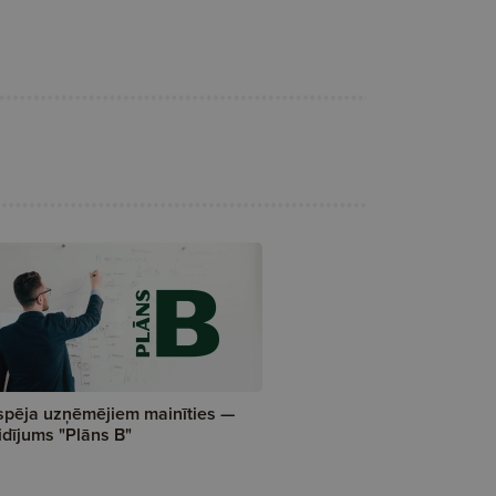
spēja uzņēmējiem mainīties —
idījums "Plāns B"