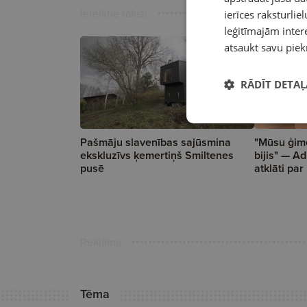
Ieteiktie raksti
ierīces raksturliel
leģitīmajām intere
atsaukt savu piek
RĀDĪT DETAĻ
Pašmāju slavenības sajūsmina
"Mūsu ģim
ekskluzīvs ķemertiņš Smiltenes
bijis" — 
pusē
atklāti par
Reklāma
Tēma