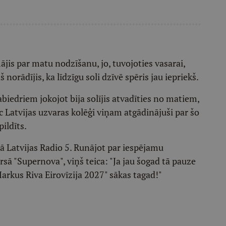
ājis par matu nodzīšanu, jo, tuvojoties vasarai,
 norādījis, ka līdzīgu soli dzīvē spēris jau iepriekš.
abiedriem jokojot bija solījis atvadīties no matiem,
ēc Latvijas uzvaras kolēģi viņam atgādinājuši par šo
ildīts.
jā Latvijas Radio 5. Runājot par iespējamu
ā "Supernova", viņš teica: "Ja jau šogad tā pauze
rkus Riva Eirovīzija 2027" sākas tagad!"