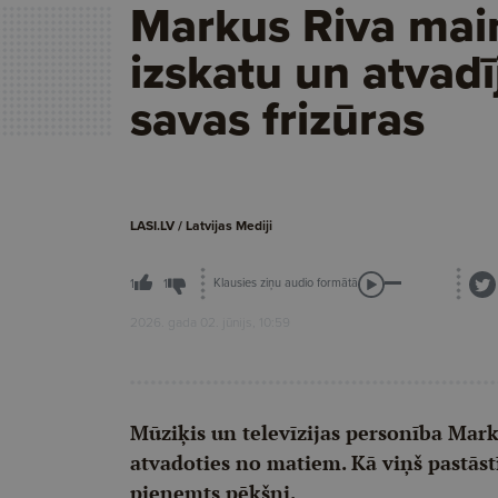
Markus Riva main
izskatu un atvadī
savas frizūras
LASI.LV / Latvijas Mediji
Klausies ziņu audio formātā
1
1
2026. gada 02. jūnijs, 10:59
Mūziķis un televīzijas personība Marku
atvadoties no matiem. Kā viņš pastās
pieņemts pēkšņi.