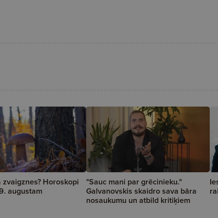
a zvaigznes? Horoskopi
"Sauc mani par grēcinieku."
Ie
 19. augustam
Galvanovskis skaidro sava bāra
ra
nosaukumu un atbild kritiķiem