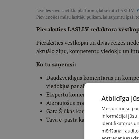
Izvēlies savu soctīklu platformu, lai sekotu LASI.LV:
F
Pievienojies mūsu lasītāju pulkam, lai saņemtu īpaši te
Pieraksties LASI.LV redaktora vēstko
Pieraksties vēstkopai un divas reizes ned
aktuālo ziņu, kompetentu viedokļu un int
Ko tu saņemsi:
Daudzveidīgus komentārus un komp
viedokļus par aktuālo
Ekspertu komentārus par dažādiem p
Atbildīga j
Aizraujošus materiālus par vēsturi, ps
Mēs un mūsu partn
Gata Šļūkas karikatūru
informācijai jūsu
Tavā e-pasta kastītē katru ceturtdien
identifikatorus 
mērīšanai, audit
apstrādāt jūsu da