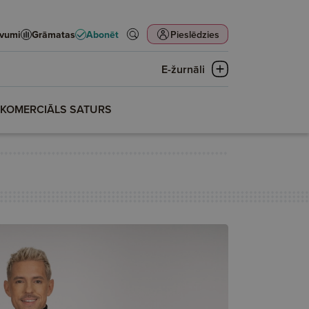
evumi
Grāmatas
Abonēt
Pieslēdzies
E-žurnāli
KOMERCIĀLS SATURS