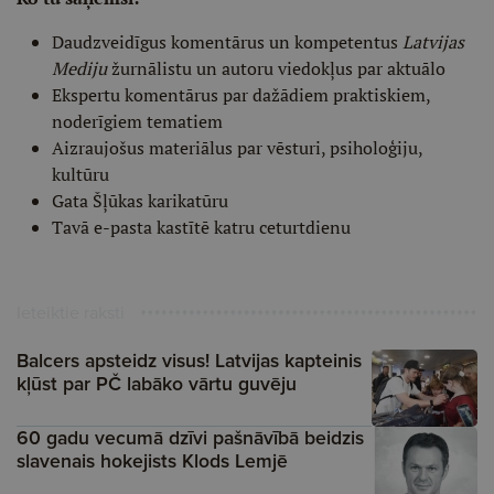
Daudzveidīgus komentārus un kompetentus
Latvijas
Mediju
žurnālistu un autoru viedokļus par aktuālo
Ekspertu komentārus par dažādiem praktiskiem,
noderīgiem tematiem
Aizraujošus materiālus par vēsturi, psiholoģiju,
kultūru
Gata Šļūkas karikatūru
Tavā e-pasta kastītē katru ceturtdienu
Ieteiktie raksti
Balcers apsteidz visus! Latvijas kapteinis
kļūst par PČ labāko vārtu guvēju
60 gadu vecumā dzīvi pašnāvībā beidzis
slavenais hokejists Klods Lemjē