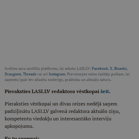
Izvēlies savu soctīklu platformu, lai sekotu LASI.LV:
Facebook
,
X
,
Bluesky
,
Draugiem
,
Threads
vai arī
Instagram
. Pievienojies mūsu lasītāju pulkam, lai
saņemtu īpaši tev atlasītu noderīgu, praktisku un aktuālu saturu.
Pieraksties LASI.LV redaktora vēstkopai
šeit
.
Pieraksties vēstkopai un divas reizes nedēļā saņem
padziļinātu LASI.LV galvenā redaktora aktuālo ziņu,
kompetentu viedokļu un interesantāko interviju
apkopojumu.
Ko tu saņemsi: