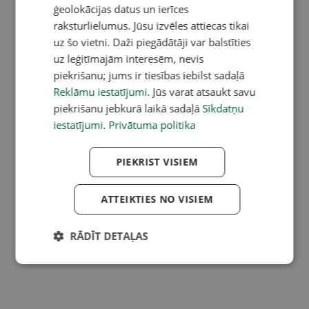
ģeolokācijas datus un ierīces
raksturlielumus. Jūsu izvēles attiecas tikai
uz šo vietni. Daži piegādātāji var balstīties
uz leģitīmajām interesēm, nevis
piekrišanu; jums ir tiesības iebilst sadaļā
Reklāmu iestatījumi
. Jūs varat atsaukt savu
piekrišanu jebkurā laikā sadaļā
Sīkdatņu
iestatījumi
.
Privātuma politika
PIEKRIST VISIEM
ATTEIKTIES NO VISIEM
RĀDĪT DETAĻAS