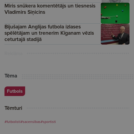
Miris snūkera komentētājs un tiesnesis
Vladimirs Siņicins
Bijušajam Anglijas futbola izlases
spēlētājam un trenerim Kīganam vēzis
ceturtajā stadijā
Reklāma
Tēma
Futbols
Tēmturi
#futbolisti
#sacensības
#sportisti