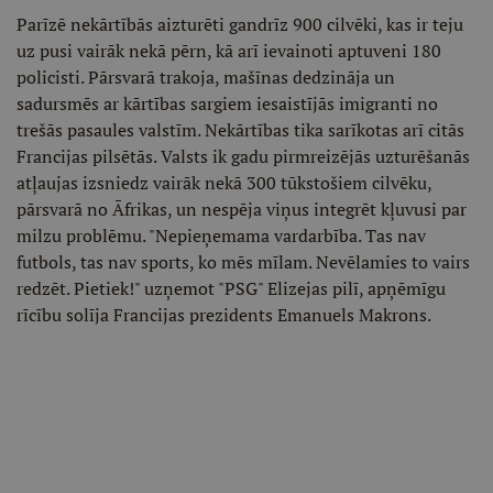
Parīzē nekārtībās aizturēti gandrīz 900 cilvēki, kas ir teju
uz pusi vairāk nekā pērn, kā arī ievainoti aptuveni 180
policisti. Pārsvarā trakoja, mašīnas dedzināja un
sadursmēs ar kārtības sargiem iesaistījās imigranti no
trešās pasaules valstīm. Nekārtības tika sarīkotas arī citās
Francijas pilsētās. Valsts ik gadu pirmreizējās uzturēšanās
atļaujas izsniedz vairāk nekā 300 tūkstošiem cilvēku,
pārsvarā no Āfrikas, un nespēja viņus integrēt kļuvusi par
milzu problēmu. "Nepieņemama vardarbība. Tas nav
futbols, tas nav sports, ko mēs mīlam. Nevēlamies to vairs
redzēt. Pietiek!" uzņemot "PSG" Elizejas pilī, apņēmīgu
rīcību solīja Francijas prezidents Emanuels Makrons.