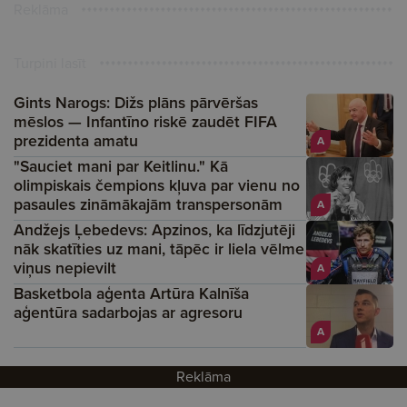
Reklāma
Turpini lasīt
Gints Narogs: Dižs plāns pārvēršas
mēslos — Infantīno riskē zaudēt FIFA
prezidenta amatu
A
"Sauciet mani par Keitlinu." Kā
olimpiskais čempions kļuva par vienu no
pasaules zināmākajām transpersonām
A
Andžejs Ļebedevs: Apzinos, ka līdzjutēji
nāk skatīties uz mani, tāpēc ir liela vēlme
viņus nepievilt
A
Basketbola aģenta Artūra Kalnīša
aģentūra sadarbojas ar agresoru
A
Reklāma