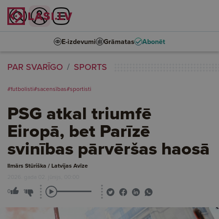
E-izdevumi
Grāmatas
Abonēt
PAR SVARĪGO
SPORTS
#futbolisti
#sacensības
#sportisti
PSG atkal triumfē
Eiropā, bet Parīzē
svinības pārvēršas haosā
Ilmārs Stūriška / Latvijas Avīze
2026. gada 02. jūnijs, 00:00
0
1