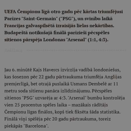
UEFA Čempionu līgā otro gadu pēc kārtas triumfējusi
Parīzes "Saint-Germain" ("PSG"), un svinību laikā
Francijas galvaspilsētā izraisījās lielas nekārtības.
Budapeštā notikušajā finālā parīzieši pēcspēles
sitienos pārspēja Londonas "Arsenal" (1:1, 4:3).
Reklāma
Jau 6. minūtē Kajs Havercs izvirzīja vadībā londoniešus,
kas šosezon pēc 22 gadu pārtraukuma triumfēja Anglijas
premjerlīgā, bet otrajā puslaikā Usmans Dembelē ar 11
metru soda sitienu panāca izlīdzinājumu. Pēcspēles
sitienos "PSG" uzvarēja ar 4:3. "Arsenal" bumbu kontrolēja
vien 25 procentus spēles laika – mazākais rādītājs
Čempionu līgas finālos, kopš tiek fiksēta šāda statistika.
Finālā viņi spēlēja pēc 20 gadu pārtraukuma, toreiz
piekāpās "Barcelona".