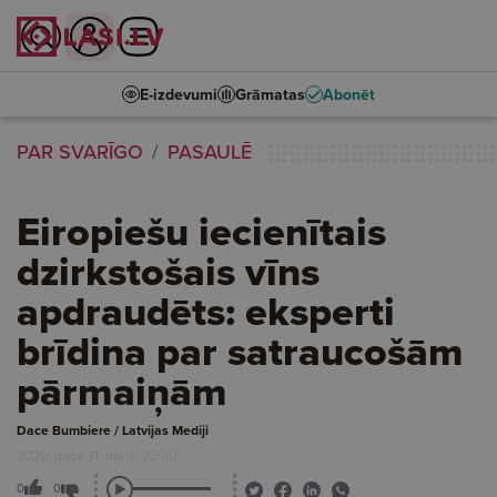
E-izdevumi
Grāmatas
Abonēt
PAR SVARĪGO
PASAULĒ
Eiropiešu iecienītais
dzirkstošais vīns
apdraudēts: eksperti
brīdina par satraucošām
pārmaiņām
Dace Bumbiere / Latvijas Mediji
2026. gada 31. maijs, 22:00
0
0