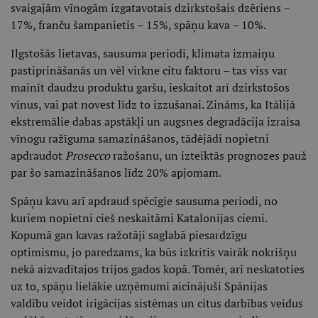
svaigajām vīnogām izgatavotais dzirkstošais dzēriens –
17%, franču šampanietis – 15%, spāņu kava – 10%.
Ilgstošās lietavas, sausuma periodi, klimata izmaiņu
pastiprināšanās un vēl virkne citu faktoru – tas viss var
mainīt daudzu produktu garšu, ieskaitot arī dzirkstošos
vīnus, vai pat novest līdz to izzušanai. Zināms, ka Itālijā
ekstremālie dabas apstākļi un augsnes degradācija izraisa
vīnogu ražīguma samazināšanos, tādējādi nopietni
apdraudot
Prosecco
ražošanu, un izteiktās prognozes pauž
par šo samazināšanos līdz 20% apjomam.
Spāņu kavu arī apdraud spēcīgie sausuma periodi, no
kuriem nopietni cieš neskaitāmi Katalonijas ciemi.
Kopumā gan kavas ražotāji saglabā piesardzīgu
optimismu, jo paredzams, ka būs izkritis vairāk nokrišņu
nekā aizvadītajos trijos gados kopā. Tomēr, arī neskatoties
uz to, spāņu lielākie uzņēmumi aicinājuši Spānijas
valdību veidot irigācijas sistēmas un citus darbības veidus