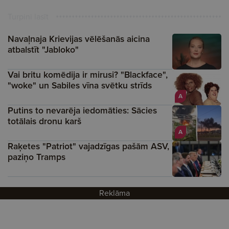
Turpini lasīt
Navaļnaja Krievijas vēlēšanās aicina
atbalstīt "Jabloko"
Vai britu komēdija ir mirusi? "Blackface",
"woke" un Sabiles vīna svētku strīds
A
Putins to nevarēja iedomāties: Sācies
totālais dronu karš
A
Raķetes "Patriot" vajadzīgas pašām ASV,
paziņo Tramps
Reklāma