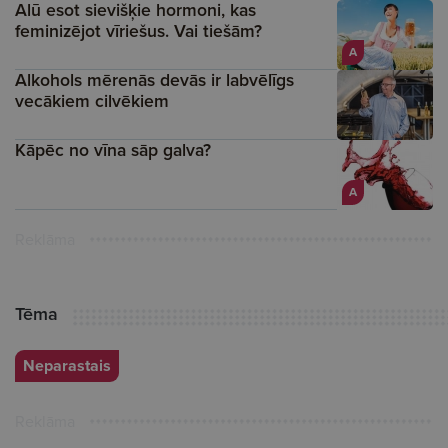
Alū esot sievišķie hormoni, kas
feminizējot vīriešus. Vai tiešām?
A
Alkohols mērenās devās ir labvēlīgs
vecākiem cilvēkiem
Kāpēc no vīna sāp galva?
A
Reklāma
Tēma
Neparastais
Reklāma