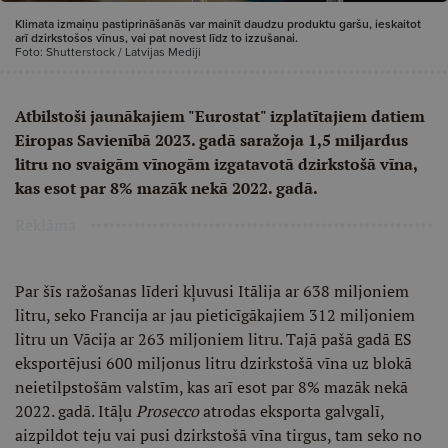
Klimata izmaiņu pastiprināšanās var mainīt daudzu produktu garšu, ieskaitot
arī dzirkstošos vīnus, vai pat novest līdz to izzušanai.
Foto: Shutterstock / Latvijas Mediji
Atbilstoši jaunākajiem "Eurostat" izplatītajiem datiem
Eiropas Savienībā 2023. gadā saražoja 1,5 miljardus
litru no svaigām vīnogām izgatavotā dzirkstošā vīna,
kas esot par 8% mazāk nekā 2022. gadā.
Reklāma
Par šīs ražošanas līderi kļuvusi Itālija ar 638 miljoniem
litru, seko Francija ar jau pieticīgākajiem 312 miljoniem
litru un Vācija ar 263 miljoniem litru. Tajā pašā gadā ES
eksportējusi 600 miljonus litru dzirkstošā vīna uz blokā
neietilpstošām valstīm, kas arī esot par 8% mazāk nekā
2022. gadā. Itāļu
Prosecco
atrodas eksporta galvgalī,
aizpildot teju vai pusi dzirkstošā vīna tirgus, tam seko no