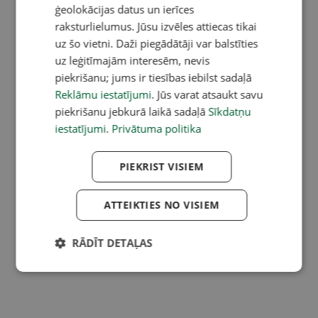
ģeolokācijas datus un ierīces
raksturlielumus. Jūsu izvēles attiecas tikai
uz šo vietni. Daži piegādātāji var balstīties
uz leģitīmajām interesēm, nevis
piekrišanu; jums ir tiesības iebilst sadaļā
Reklāmu iestatījumi
. Jūs varat atsaukt savu
piekrišanu jebkurā laikā sadaļā
Sīkdatņu
iestatījumi
.
Privātuma politika
PIEKRIST VISIEM
ATTEIKTIES NO VISIEM
RĀDĪT DETAĻAS