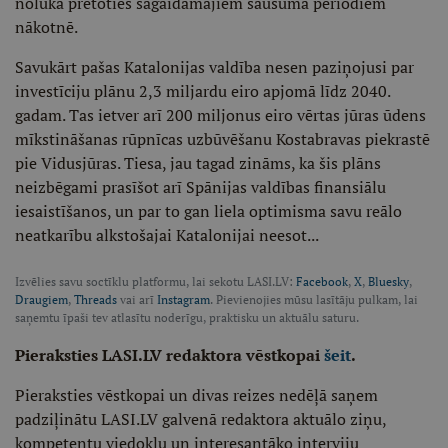
nolūkā pretoties sagaidāmajiem sausuma periodiem
nākotnē.
Savukārt pašas Katalonijas valdība nesen paziņojusi par
investīciju plānu 2,3 miljardu eiro apjomā līdz 2040.
gadam. Tas ietver arī 200 miljonus eiro vērtas jūras ūdens
mīkstināšanas rūpnīcas uzbūvēšanu Kostabravas piekrastē
pie Vidusjūras. Tiesa, jau tagad zināms, ka šis plāns
neizbēgami prasīšot arī Spānijas valdības finansiālu
iesaistīšanos, un par to gan liela optimisma savu reālo
neatkarību alkstošajai Katalonijai neesot...
Izvēlies savu soctīklu platformu, lai sekotu LASI.LV:
Facebook
,
X
,
Bluesky
,
Draugiem
,
Threads
vai arī
Instagram
. Pievienojies mūsu lasītāju pulkam, lai
saņemtu īpaši tev atlasītu noderīgu, praktisku un aktuālu saturu.
Pieraksties LASI.LV redaktora vēstkopai
šeit
.
Pieraksties vēstkopai un divas reizes nedēļā saņem
padziļinātu LASI.LV galvenā redaktora aktuālo ziņu,
kompetentu viedokļu un interesantāko interviju