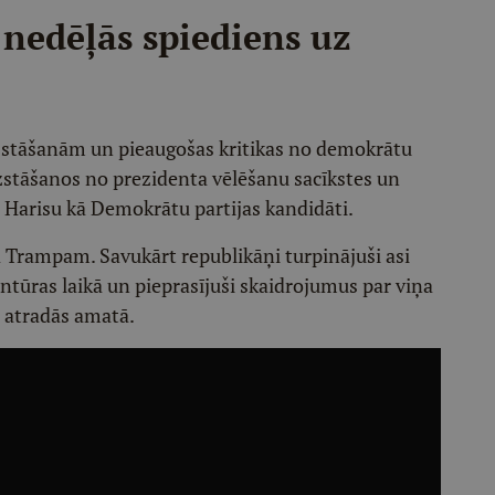
nedēļās spiediens uz
stāšanām un pieaugošas kritikas no demokrātu
izstāšanos no prezidenta vēlēšanu sacīkstes un
u Harisu kā Demokrātu partijas kandidāti.
 Trampam. Savukārt republikāņi turpinājuši asi
entūras laikā un pieprasījuši skaidrojumus par viņa
š atradās amatā.