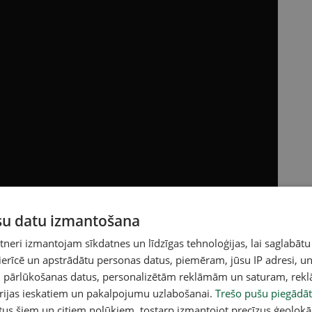
Baidenas memuāru "View from the East Wing"
ūsu datu izmantošana
īties uz laiku Baltajā namā, 2024. gada
eri izmantojam sīkdatnes un līdzīgas tehnoloģijas, lai saglabātu
tteikties no kandidēšanas uz otro termiņu.
 ierīcē un apstrādātu personas datus, piemēram, jūsu IP adresi, un
un pārlūkošanas datus, personalizētām reklāmām un saturam, rek
acebook
,
X
,
Bluesky
,
Draugiem
,
Threads
vai arī
Instagram
.
orijas ieskatiem un pakalpojumu uzlabošanai.
Trešo pušu piegādāt
v atlasītu noderīgu, praktisku un aktuālu saturu.
tus šiem un citiem nolūkiem, tostarp izmantojot precīzus ģeolokā