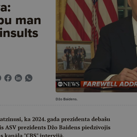
a:
mpu man
 insults
Džo Baidens.
 atzinusi, ka 2024. gada prezidenta debašu
ais ASV prezidents Džo Baidens piedzīvojis
jas kanāla "CBS" intervijā.