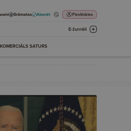
evumi
Grāmatas
Abonēt
Pieslēdzies
E-žurnāli
KOMERCIĀLS SATURS