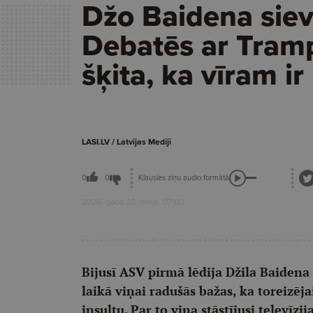
Džo Baidena siev
Debatēs ar Tra
šķita, ka vīram ir
LASI.LV / Latvijas Mediji
Klausies ziņu audio formātā
0
0
2026. gada 30. maijs, 07:00
Bijusī ASV pirmā lēdija Džila Baidena
laikā viņai radušās bažas, ka toreizēj
insultu. Par to viņa stāstījusi televīzi