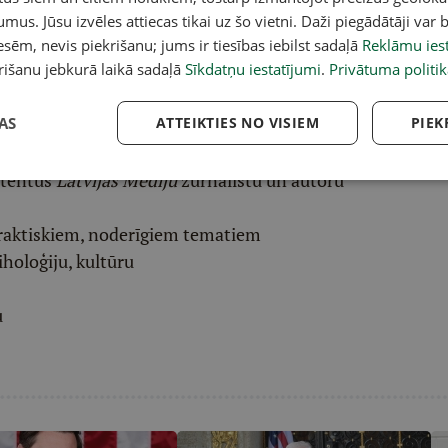
umus. Jūsu izvēles attiecas tikai uz šo vietni. Daži piegādātāji var b
pai
šeit
.
sēm, nevis piekrišanu; jums ir tiesības iebilst sadaļā
Reklāmu iest
ēļā saņem padziļinātu LASI.LV galvenā redaktora
rišanu jebkurā laikā sadaļā
Sīkdatņu iestatījumi
.
Privātuma politik
eresantāko interviju apkopojumu.
AS
ATTEIKTIES NO VISIEM
PIEK
etentus
Latvijas Mediju
žurnālistu un autoru
raktiskiem, noderīgiem tematiem
iholoģiju, kultūru
u