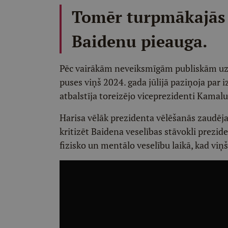
Tomēr turpmākajās 
Baidenu pieauga.
Pēc vairākām neveiksmīgām publiskām uz
puses viņš 2024. gada jūlijā paziņoja par 
atbalstīja toreizējo viceprezidenti Kamal
Harisa vēlāk prezidenta vēlēšanās zaudēja
kritizēt Baidena veselības stāvokli prezid
fizisko un mentālo veselību laikā, kad viņ