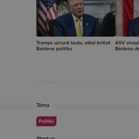
Tramps uzrunā tautu, atkal kritizē
ASV vicep
Baidena politiku
Baidenu d
Reklāma
Tēma
Politiķi
Tēmturi