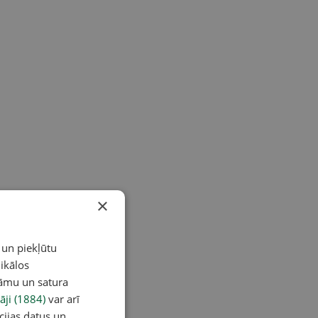
×
 un piekļūtu
ikālos
lāmu un satura
āji (1884)
var arī
cijas datus un