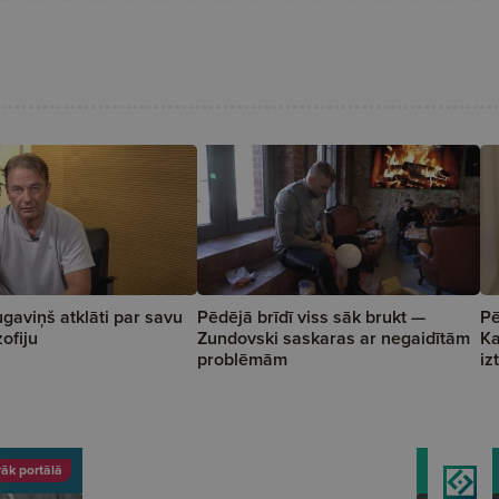
gaviņš atklāti par savu
Pēdējā brīdī viss sāk brukt —
Pē
zofiju
Zundovski saskaras ar negaidītām
Ka
problēmām
iz