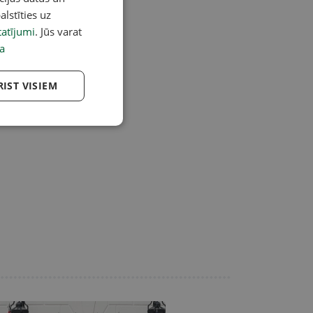
alstīties uz
atījumi
. Jūs varat
a
RIST VISIEM