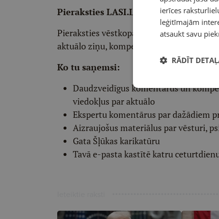
ierīces raksturliel
Pieraksties LASI.LV redaktora vēstko
leģitīmajām intere
Pieraksties vēstkopai un divas reizes ned
atsaukt savu piek
aktuālo ziņu, kompetentu viedokļu un int
RĀDĪT DETAĻ
Ko tu saņemsi:
Daudzveidīgus komentārus un komp
viedokļus par aktuālo
Ekspertu komentārus par dažādiem p
Aizraujošus materiālus par vēsturi, ps
Gata Šļūkas karikatūru
Tavā e-pasta kastītē katru ceturtdien
Ieteiktie raksti