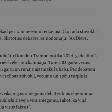
nekad pēc tam neesmu redzējusi Džo tādā stāvoklī,"
ka. Skatoties debates, es nodomāju: "Ak Dievs,
ndidātu Donaldu Trampu notika 2024. gada jūnijā
priekšvēlēšanu kampaņā. Toreiz 81 gadu vecais
mu gaitu un runāja aizsmakušā balsī. Pēc debatēm
veselības stāvokli, vecumu un spēju turpināt
eveiksmīgais sniegums debatēs bijis izņēmuma
bliski slavēja vīra sniegumu, sakot, ka viņš
ja visus faktus".