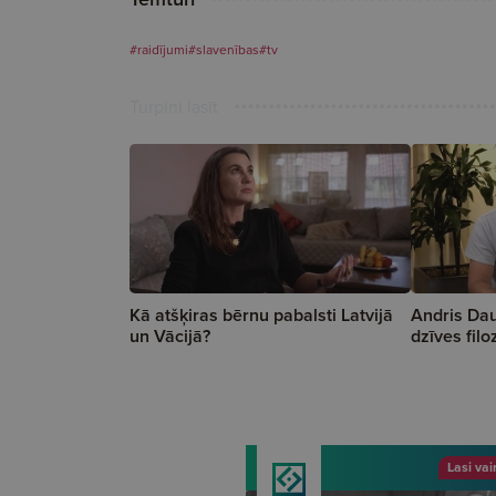
#raidījumi
#slavenības
#tv
Turpini lasīt
Kā atšķiras bērnu pabalsti Latvijā
Andris Dau
un Vācijā?
dzīves filo