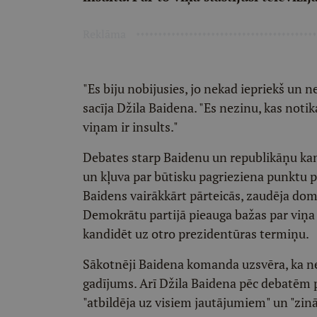
Reklāma
"Es biju nobijusies, jo nekad iepriekš un 
sacīja Džila Baidena. "Es nezinu, kas noti
viņam ir insults."
Debates starp Baidenu un republikāņu ka
un kļuva par būtisku pagrieziena punktu 
Baidens vairākkārt pārteicās, zaudēja do
Demokrātu partijā pieauga bažas par viņa 
kandidēt uz otro prezidentūras termiņu.
Sākotnēji Baidena komanda uzsvēra, ka n
gadījums. Arī Džila Baidena pēc debatēm pu
"atbildēja uz visiem jautājumiem" un "zinā