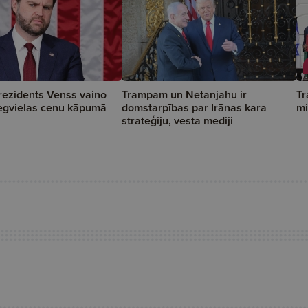
rezidents Venss vaino
Trampam un Netanjahu ir
Tr
egvielas cenu kāpumā
domstarpības par Irānas kara
mi
stratēģiju, vēsta mediji