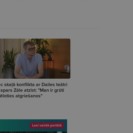
c skaļā konflikta ar Dailes teātri
spars Zāle atzīst: "Man ir grūti
tēloties atgriešanos"