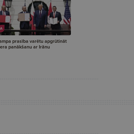
A
ampa prasība varētu apgrūtināt
era panākšanu ar Irānu