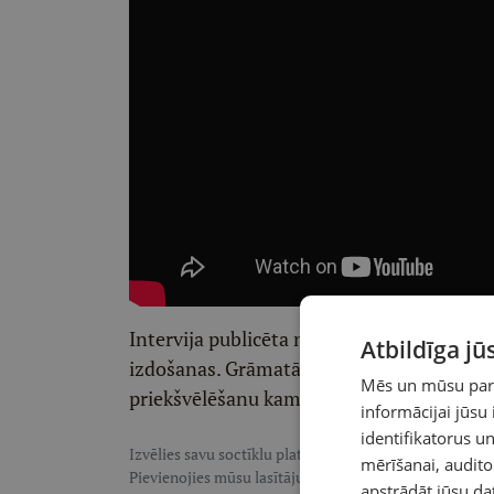
Intervija publicēta neilgi pirms Džilas 
Atbildīga j
izdošanas. Grāmatā viņa sola plašāk atskat
Mēs un mūsu partn
priekšvēlēšanu kampaņu un vīra lēmumu a
informācijai jūsu
identifikatorus 
Izvēlies savu soctīklu platformu, lai sekotu LASI.LV:
F
mērīšanai, audit
Pievienojies mūsu lasītāju pulkam, lai saņemtu īpaši te
apstrādāt jūsu da