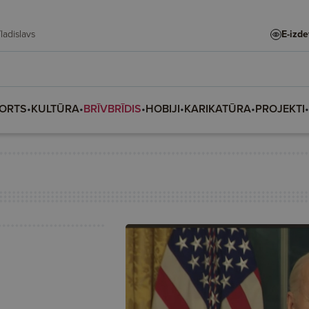
te, Vladislava, Vladislavs
E-izd
ORTS
•
KULTŪRA
•
BRĪVBRĪDIS
•
HOBIJI
•
KARIKATŪRA
•
PROJEKTI
•