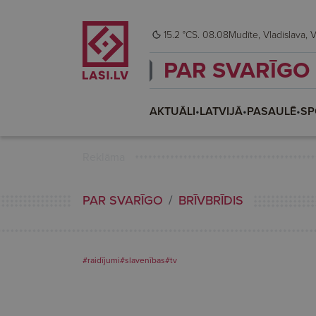
15.2 °C
S. 08.08
Mudī
PAR SVARĪGO
AKTUĀLI
•
LATVIJĀ
•
PASAULĒ
•
SP
Reklāma
PAR SVARĪGO
BRĪVBRĪDIS
#raidījumi
#slavenības
#tv