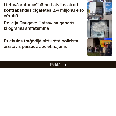
Lietuvā automašīnā no Latvijas atrod
kontrabandas cigaretes 2,4 miljonu eiro
vērtībā
Policija Daugavpilī atsavina gandrīz
kilogramu amfetamīna
Priekules traģēdijā aizturētā policista
aizstāvis pārsūdz apcietinājumu
Reklāma