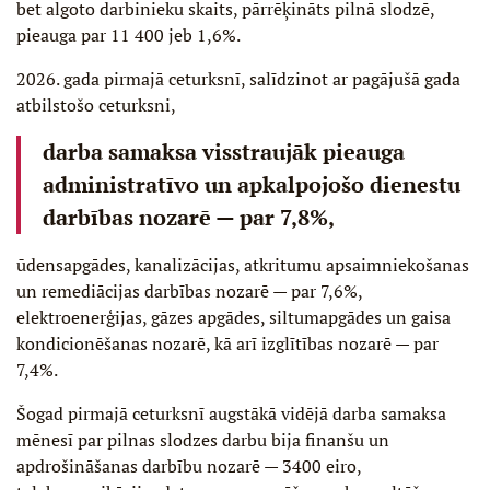
bet algoto darbinieku skaits, pārrēķināts pilnā slodzē,
pieauga par 11 400 jeb 1,6%.
2026. gada pirmajā ceturksnī, salīdzinot ar pagājušā gada
atbilstošo ceturksni,
darba samaksa visstraujāk pieauga
administratīvo un apkalpojošo dienestu
darbības nozarē — par 7,8%,
ūdensapgādes, kanalizācijas, atkritumu apsaimniekošanas
un remediācijas darbības nozarē — par 7,6%,
elektroenerģijas, gāzes apgādes, siltumapgādes un gaisa
kondicionēšanas nozarē, kā arī izglītības nozarē — par
7,4%.
Šogad pirmajā ceturksnī augstākā vidējā darba samaksa
mēnesī par pilnas slodzes darbu bija finanšu un
apdrošināšanas darbību nozarē — 3400 eiro,