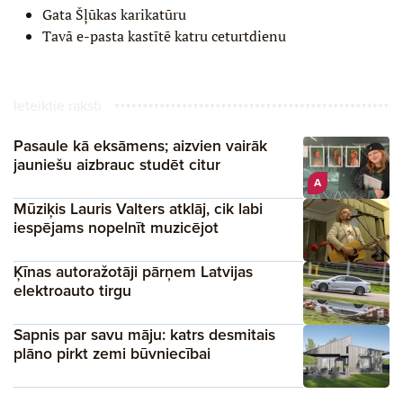
Gata Šļūkas karikatūru
Tavā e-pasta kastītē katru ceturtdienu
Ieteiktie raksti
Pasaule kā eksāmens; aizvien vairāk
jauniešu aizbrauc studēt citur
A
Mūziķis Lauris Valters atklāj, cik labi
iespējams nopelnīt muzicējot
Ķīnas autoražotāji pārņem Latvijas
elektroauto tirgu
Sapnis par savu māju: katrs desmitais
plāno pirkt zemi būvniecībai