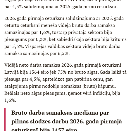
par 4,3% salīdzinājumā ar 2025. gada pirmo ceturksni.
2026. gada pirmajā ceturksnī salīdzinājumā ar 2025. gada
ceturto ceturksni mēneša vidējā bruto darba samaksa
samazinājās par 1,6%, tostarp privātajā sektorā bija
pieaugums par 0,3%, bet sabiedriskajā sektorā bija kritums
par 5,3%. Vispārējās valdības sektorā vidējā bruto darba
samaksa samazinājās par 6,5%.
Vidējā neto darba samaksa 2026. gada pirmajā ceturksnī
Latvijā bija 1364 eiro jeb 75% no bruto algas. Gada laikā tā
pieauga par 4,5%, apsteidzot gan patēriņa cenu, gan
atalgojuma pirms nodokļu nomaksas (bruto) kāpumu.
Reālais neto algas pieaugums, ņemot vērā inflāciju, bija
1,6%.
Bruto darba samaksas mediāna par
pilnas slodzes darbu 2026. gada pirmajā
ceturksnī bija 1457 eiro,