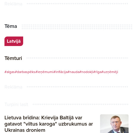
Reklāma
Tēma
Latvijā
Tēmturi
#algas
#darbaspēks
#ieņēmumi
#inflācija
#nauda
#nodokļi
#rīga
#uzņēmēji
Reklāma
Turpini lasīt
Lietuva brīdina: Krievija Baltijā var
gatavot "viltus karoga" uzbrukumus ar
Ukrainas droniem