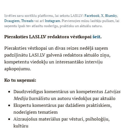
Izvēlies savu soctīklu platformu, lai sekotu LASI.LV:
Facebook
,
X
,
Bluesky
,
Draugiem
,
Threads
vai arī
Instagram
. Pievienojies mūsu lasītāju pulkam, lai
saņemtu īpaši tev atlasītu noderīgu, praktisku un aktuālu saturu.
Pieraksties LASI.LV redaktora vēstkopai
šeit
.
Pieraksties vēstkopai un divas reizes nedēļā saņem
padziļinātu LASI.LV galvenā redaktora aktuālo ziņu,
kompetentu viedokļu un interesantāko interviju
apkopojumu.
Ko tu saņemsi:
Daudzveidīgus komentārus un kompetentus
Latvijas
Mediju
žurnālistu un autoru viedokļus par aktuālo
Ekspertu komentārus par dažādiem praktiskiem,
noderīgiem tematiem
Aizraujošus materiālus par vēsturi, psiholoģiju,
kultūru