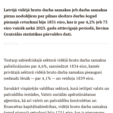
Latvijā vidējā bruto darba samaksa jeb darba samaksa
pirms nodokļiem par pilnas slodzes darbu šogad
pirmajā ceturksnī bija 1831 eiro, kas ir par 4,2% jeb 73
eiro vairāk nekā 2025. gada attiecīgajā periodā, liecina
Centrālās statistikas pārvaldes dati.
Reklāma
Tostarp sabiedriskajā sektorā vidējā bruto darba samaksa
palielinājusies par 4,6%, sasniedzot 1834 eiro, kamēr
privātajā sektorā vidējā bruto darba samaksa pieaugusi
nedaudz lēnāk — par 4,1% — un veidoja 1839 eiro.
Savukārt vispārējās valdības sektorā, kurā ietilpst valsts un
pašvaldību iestādes, Valsts sociālās apdrošināšanas
aģentūra, kā arī valsts un pašvaldību kontrolētas un
finansētas kapitālsabiedrības, vidējā bruto darba samaksa
šogad pirmajā ceturksnī bija 1751 eiro, kas ir pieaugums