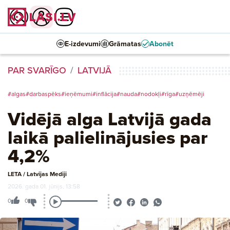
E-izdevumi
Grāmatas
Abonēt
PAR SVARĪGO
LATVIJĀ
#algas
#darbaspēks
#ieņēmumi
#inflācija
#nauda
#nodokļi
#rīga
#uzņēmēji
Vidējā alga Latvijā gada
laikā palielinājusies par
4,2%
LETA / Latvijas Mediji
2026. gada 01. jūnijs, 13:58
0
0