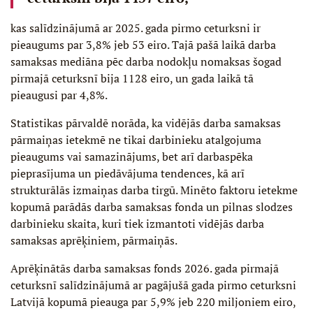
kas salīdzinājumā ar 2025. gada pirmo ceturksni ir
pieaugums par 3,8% jeb 53 eiro. Tajā pašā laikā darba
samaksas mediāna pēc darba nodokļu nomaksas šogad
pirmajā ceturksnī bija 1128 eiro, un gada laikā tā
pieaugusi par 4,8%.
Statistikas pārvaldē norāda, ka vidējās darba samaksas
pārmaiņas ietekmē ne tikai darbinieku atalgojuma
pieaugums vai samazinājums, bet arī darbaspēka
pieprasījuma un piedāvājuma tendences, kā arī
strukturālās izmaiņas darba tirgū. Minēto faktoru ietekme
kopumā parādās darba samaksas fonda un pilnas slodzes
darbinieku skaita, kuri tiek izmantoti vidējās darba
samaksas aprēķiniem, pārmaiņās.
Aprēķinātās darba samaksas fonds 2026. gada pirmajā
ceturksnī salīdzinājumā ar pagājušā gada pirmo ceturksni
Latvijā kopumā pieauga par 5,9% jeb 220 miljoniem eiro,