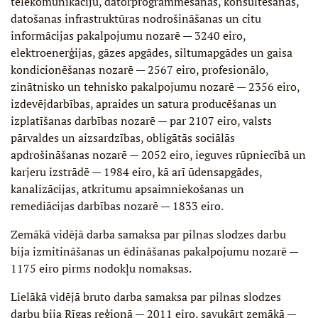
telekomunikāciju, datorprogrammēšanas, konsultēšanas,
datošanas infrastruktūras nodrošināšanas un citu
informācijas pakalpojumu nozarē — 3240 eiro,
elektroenerģijas, gāzes apgādes, siltumapgādes un gaisa
kondicionēšanas nozarē — 2567 eiro, profesionālo,
zinātnisko un tehnisko pakalpojumu nozarē — 2356 eiro,
izdevējdarbības, apraides un satura producēšanas un
izplatīšanas darbības nozarē — par 2107 eiro, valsts
pārvaldes un aizsardzības, obligātās sociālās
apdrošināšanas nozarē — 2052 eiro, ieguves rūpniecībā un
karjeru izstrādē — 1984 eiro, kā arī ūdensapgādes,
kanalizācijas, atkritumu apsaimniekošanas un
remediācijas darbības nozarē — 1833 eiro.
Zemākā vidējā darba samaksa par pilnas slodzes darbu
bija izmitināšanas un ēdināšanas pakalpojumu nozarē —
1175 eiro pirms nodokļu nomaksas.
Lielākā vidējā bruto darba samaksa par pilnas slodzes
darbu bija Rīgas reģionā — 2011 eiro, savukārt zemākā —