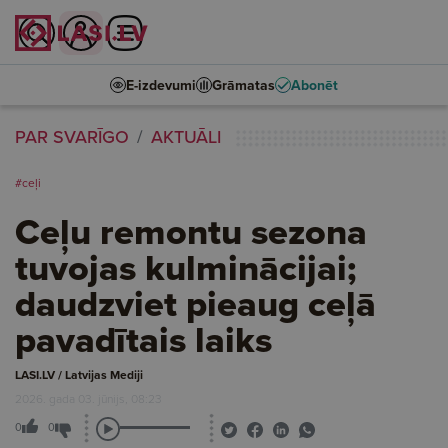
E-izdevumi
Grāmatas
Abonēt
PAR SVARĪGO
AKTUĀLI
#ceļi
Ceļu remontu sezona
tuvojas kulminācijai;
daudzviet pieaug ceļā
pavadītais laiks
LASI.LV / Latvijas Mediji
2026. gada 03. jūnijs, 08:23
0
0