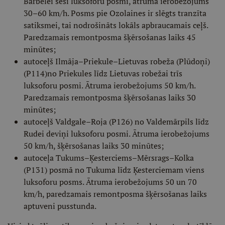
Bārbelei seši luksoforu posmi, ātruma ierobežojums
30–60 km/h. Posms pie Ozolaines ir slēgts tranzīta
satiksmei, tai nodrošināts lokāls apbraucamais ceļš.
Paredzamais remontposma šķērsošanas laiks 45
minūtes;
autoceļš Ilmāja–Priekule–Lietuvas robeža (Plūdoņi)
(P114)no Priekules līdz Lietuvas robežai trīs
luksoforu posmi. Ātruma ierobežojums 50 km/h.
Paredzamais remontposma šķērsošanas laiks 30
minūtes;
autoceļš Valdgale–Roja (P126) no Valdemārpils līdz
Rudei deviņi luksoforu posmi. Ātruma ierobežojums
50 km/h, šķērsošanas laiks 30 minūtes;
autoceļa Tukums–Ķesterciems–Mērsrags–Kolka
(P131) posmā no Tukuma līdz Ķesterciemam viens
luksoforu posms. Ātruma ierobežojums 50 un 70
km/h, paredzamais remontposma šķērsošanas laiks
aptuveni pusstunda.