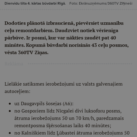
Dienvidu tilta 4. kārtas būvdarbi Rīgā.
Foto: Ekrānuzņēmums/360TV ZIŅneši
Dodoties plānotā izbraucienā, pievērsiet uzmanību
ceļu remontdarbiem. Daudzviet notiek vērienīga
pārbūve. Ir posmi, kur var nākties zaudēt pat 40
minūtes. Kopumā būvdarbi norisinās 43 ceļu posmos,
vēsta 360TV Ziņas.
Reklāma
Lielākie satiksmes ierobežojumi uz valsts galvenajiem
autoceļiem:
uz Daugavpils šosejas (A6):
no Gosporiem līdz Nīcgalei divi luksoforu posms,
ātruma ierobežojums 50 un 70 km/h, paredzamais
remontposma šķērsošanas laiks 40 minūtes;
no Kalniškiem līdz Ļūbastei ātruma ierobežojums 50