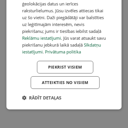
ģeolokācijas datus un ierīces
raksturlielumus. Jūsu izvēles attiecas tikai
uz šo vietni. Daži piegādātāji var balstīties
uz leģitīmajām interesēm, nevis
piekrišanu; jums ir tiesības iebilst sadaļā
Reklāmu iestatījumi
. Jūs varat atsaukt savu
piekrišanu jebkurā laikā sadaļā
Sīkdatņu
iestatījumi
.
Privātuma politika
PIEKRIST VISIEM
ATTEIKTIES NO VISIEM
RĀDĪT DETAĻAS