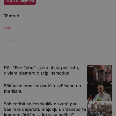
360TV ZIŅneši
Tēmturi
#ceļi
Reklāma
Turpini lasīt
Pēc "Bez Tabu" sižeta atlaiž policistu,
diviem piemēro disciplinārsodus
Sāk Valmieras iedzīvotāju svēršanu un
mērīšanu
Sabiedrībā arvien skaļāk diskutē par
Saeimas deputātu mājokļu un transporta
kompensācijām — ko saka politiķi?