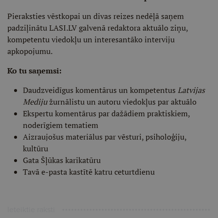
Pieraksties vēstkopai un divas reizes nedēļā saņem
padziļinātu LASI.LV galvenā redaktora aktuālo ziņu,
kompetentu viedokļu un interesantāko interviju
apkopojumu.
Ko tu saņemsi:
Daudzveidīgus komentārus un kompetentus
Latvijas
Mediju
žurnālistu un autoru viedokļus par aktuālo
Ekspertu komentārus par dažādiem praktiskiem,
noderīgiem tematiem
Aizraujošus materiālus par vēsturi, psiholoģiju,
kultūru
Gata Šļūkas karikatūru
Tavā e-pasta kastītē katru ceturtdienu
Ieteiktie raksti