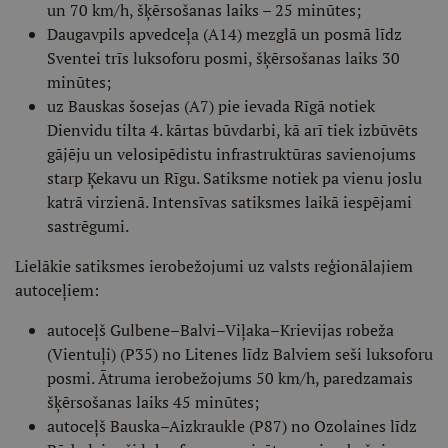
un 70 km/h, šķērsošanas laiks – 25 minūtes;
Daugavpils apvedceļa (A14) mezglā un posmā līdz
Sventei trīs luksoforu posmi, šķērsošanas laiks 30
minūtes;
uz Bauskas šosejas (A7) pie ievada Rīgā notiek
Dienvidu tilta 4. kārtas būvdarbi, kā arī tiek izbūvēts
gājēju un velosipēdistu infrastruktūras savienojums
starp Ķekavu un Rīgu. Satiksme notiek pa vienu joslu
katrā virzienā. Intensīvas satiksmes laikā iespējami
sastrēgumi.
Lielākie satiksmes ierobežojumi uz valsts reģionālajiem
autoceļiem:
autoceļš Gulbene–Balvi–Viļaka–Krievijas robeža
(Vientuļi) (P35) no Litenes līdz Balviem seši luksoforu
posmi. Ātruma ierobežojums 50 km/h, paredzamais
šķērsošanas laiks 45 minūtes;
autoceļš Bauska–Aizkraukle (P87) no Ozolaines līdz