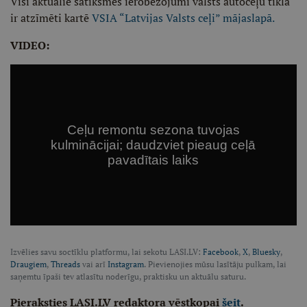
Visi aktuālie satiksmes ierobežojumi valsts autoceļu tīklā
ir atzīmēti kartē
VSIA “Latvijas Valsts ceļi” mājaslapā.
VIDEO:
Izvēlies savu soctīklu platformu, lai sekotu LASI.LV:
Facebook
,
X
,
Bluesky
,
Draugiem
,
Threads
vai arī
Instagram
. Pievienojies mūsu lasītāju pulkam, lai
saņemtu īpaši tev atlasītu noderīgu, praktisku un aktuālu saturu.
Pieraksties LASI.LV redaktora vēstkopai
šeit
.