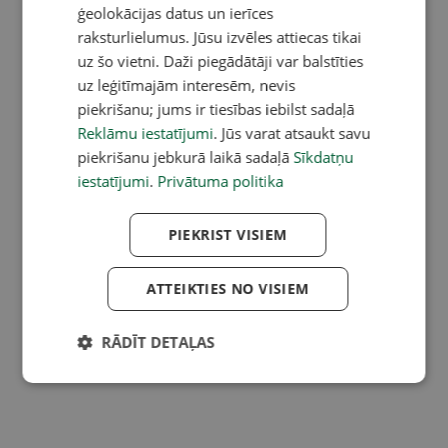
ģeolokācijas datus un ierīces
raksturlielumus. Jūsu izvēles attiecas tikai
uz šo vietni. Daži piegādātāji var balstīties
uz leģitīmajām interesēm, nevis
piekrišanu; jums ir tiesības iebilst sadaļā
Reklāmu iestatījumi
. Jūs varat atsaukt savu
piekrišanu jebkurā laikā sadaļā
Sīkdatņu
iestatījumi
.
Privātuma politika
PIEKRIST VISIEM
ATTEIKTIES NO VISIEM
RĀDĪT DETAĻAS