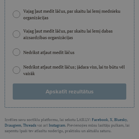
Vajag ļaut medīt lāčus, par skaitu lai lemj mednieku
organizācijas
Vajag ļaut medīt lāčus, par skaitu lai lemj dabas
aizsardzības organizācijas
Nedrīkst atļaut medīt lāčus
Nedrīkst atļaut medīt lāčus; jādara viss, lai to būtu vēl
vairāk
Apskatīt rezultātus
Izvēlies savu soctīklu platformu, lai sekotu LASI.LV:
Facebook
,
X
,
Bluesky
,
Draugiem
,
Threads
vai arī
Instagram
. Pievienojies mūsu lasītāju pulkam, lai
saņemtu īpaši tev atlasītu noderīgu, praktisku un aktuālu saturu.