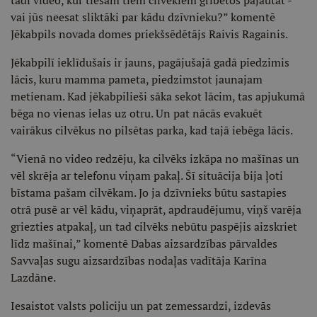
tādi video, kur tiešām tiem cilvēkiem gribētos pajautāt -
vai jūs neesat sliktāki par kādu dzīvnieku?” komentē
Jēkabpils novada domes priekšsēdētājs Raivis Ragainis.
Jēkabpilī ieklīdušais ir jauns, pagājušajā gadā piedzimis
lācis, kuru mamma pameta, piedzimstot jaunajam
metienam. Kad jēkabpilieši sāka sekot lācim, tas apjukumā
bēga no vienas ielas uz otru. Un pat nācās evakuēt
vairākus cilvēkus no pilsētas parka, kad tajā iebēga lācis.
“Vienā no video redzēju, ka cilvēks izkāpa no mašīnas un
vēl skrēja ar telefonu viņam pakaļ. Šī situācija bija ļoti
bīstama pašam cilvēkam. Jo ja dzīvnieks būtu sastapies
otrā pusē ar vēl kādu, viņaprāt, apdraudējumu, viņš varēja
griezties atpakaļ, un tad cilvēks nebūtu paspējis aizskriet
līdz mašīnai,” komentē Dabas aizsardzības pārvaldes
Savvaļas sugu aizsardzības nodaļas vadītāja Karīna
Lazdāne.
Iesaistot valsts policiju un pat zemessardzi, izdevās