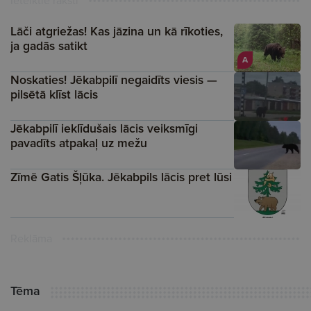
Ieteiktie raksti
Lāči atgriežas! Kas jāzina un kā rīkoties,
ja gadās satikt
A
Noskaties! Jēkabpilī negaidīts viesis —
pilsētā klīst lācis
Jēkabpilī ieklīdušais lācis veiksmīgi
pavadīts atpakaļ uz mežu
Zīmē Gatis Šļūka. Jēkabpils lācis pret lūsi
Reklāma
Tēma