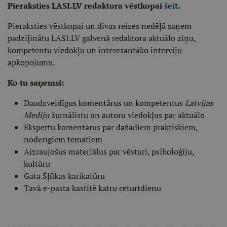
Pieraksties LASI.LV redaktora vēstkopai
šeit
.
Pieraksties vēstkopai un divas reizes nedēļā saņem
padziļinātu LASI.LV galvenā redaktora aktuālo ziņu,
kompetentu viedokļu un interesantāko interviju
apkopojumu.
Ko tu saņemsi:
Daudzveidīgus komentārus un kompetentus
Latvijas
Mediju
žurnālistu un autoru viedokļus par aktuālo
Ekspertu komentārus par dažādiem praktiskiem,
noderīgiem tematiem
Aizraujošus materiālus par vēsturi, psiholoģiju,
kultūru
Gata Šļūkas karikatūru
Tavā e-pasta kastītē katru ceturtdienu