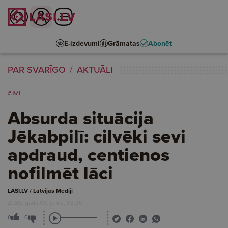
E-izdevumi
Grāmatas
Abonēt
PAR SVARĪGO
AKTUĀLI
#lāči
Absurda situācija
Jēkabpilī: cilvēki sevi
apdraud, centienos
nofilmēt lāci
LASI.LV / Latvijas Mediji
2026. gada 03. jūnijs, 08:30
0
0