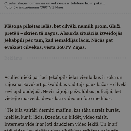
Cilvēks izkāpa no mašīnas un vēl skrēja ar telefonu lācim pakaļ...
Foto: Ekrānuzņēmums/360TV ZIŅneši
Plēsoņa pilsētas ielās, bet cilvēki nemūk prom. Gluži
pretēji – skrien tā nagos. Absurda situācija izveidojās
Jēkabpilī pēc tam, kad iemaldījās lācis. Nācās pat
evakuēt cilvēkus, vēsta 360TV Ziņas.
Reklāma
Aculiecinieki par lāci Jēkabpils ielās vienlaikus ir šokā un
sajūsmā. Savukārt pašvaldības vadītājs pauž bažas – cilvēki
sevi apdraudējuši. Nevis ziņoja pašvaldības policijai, bet
vietējie masveidā devās lāča video un foto medībās.
“Tie bija vairāki desmiti mašīnu, kas sāka uzreiz kursēt,
meklēt, kur ir lācis. Dzenāt, un bildēt, video taisīt.
Interneta vide ir ar ļoti daudziem video iekšā. Un ir arī