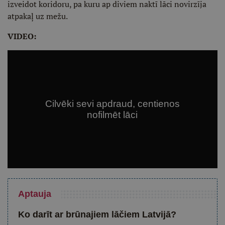
izveidot koridoru, pa kuru ap diviem naktī lāci novirzīja
atpakaļ uz mežu.
VIDEO:
Aptauja
Ko darīt ar brūnajiem lāčiem Latvijā?