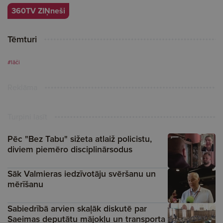
360TV ZIŅneši
Tēmturi
#lāči
Reklāma
Turpini lasīt
Pēc "Bez Tabu" sižeta atlaiž policistu,
diviem piemēro disciplinārsodus
Sāk Valmieras iedzīvotāju svēršanu un
mērīšanu
Sabiedrībā arvien skaļāk diskutē par
Saeimas deputātu mājokļu un transporta