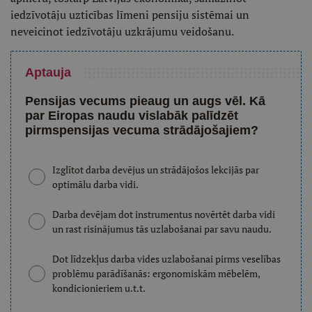
iedzīvotāju uzticības līmeni pensiju sistēmai un
neveicinot iedzīvotāju uzkrājumu veidošanu.
Aptauja
Pensijas vecums pieaug un augs vēl. Kā
par Eiropas naudu vislabāk palīdzēt
pirmspensijas vecuma strādājošajiem?
Izglītot darba devējus un strādājošos lekcijās par
optimālu darba vidi.
Darba devējam dot instrumentus novērtēt darba vidi
un rast risinājumus tās uzlabošanai par savu naudu.
Dot līdzekļus darba vides uzlabošanai pirms veselības
problēmu parādīšanās: ergonomiskām mēbelēm,
kondicionieriem u.t.t.