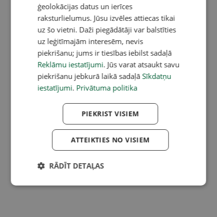
ģeolokācijas datus un ierīces
raksturlielumus. Jūsu izvēles attiecas tikai
uz šo vietni. Daži piegādātāji var balstīties
uz leģitīmajām interesēm, nevis
piekrišanu; jums ir tiesības iebilst sadaļā
Reklāmu iestatījumi
. Jūs varat atsaukt savu
piekrišanu jebkurā laikā sadaļā
Sīkdatņu
iestatījumi
.
Privātuma politika
PIEKRIST VISIEM
ATTEIKTIES NO VISIEM
RĀDĪT DETAĻAS