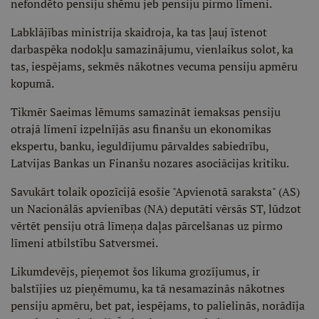
nefondēto pensiju shēmu jeb pensiju pirmo līmeni.
Labklājības ministrija skaidroja, ka tas ļauj īstenot
darbaspēka nodokļu samazinājumu, vienlaikus solot, ka
tas, iespējams, sekmēs nākotnes vecuma pensiju apmēru
kopumā.
Tikmēr Saeimas lēmums samazināt iemaksas pensiju
otrajā līmenī izpelnījās asu finanšu un ekonomikas
ekspertu, banku, ieguldījumu pārvaldes sabiedrību,
Latvijas Bankas un Finanšu nozares asociācijas kritiku.
Savukārt tolaik opozīcijā esošie "Apvienotā saraksta" (AS)
un Nacionālās apvienības (NA) deputāti vērsās ST, lūdzot
vērtēt pensiju otrā līmeņa daļas pārcelšanas uz pirmo
līmeni atbilstību Satversmei.
Likumdevējs, pieņemot šos likuma grozījumus, ir
balstījies uz pieņēmumu, ka tā nesamazinās nākotnes
pensiju apmēru, bet pat, iespējams, to palielinās, norādīja