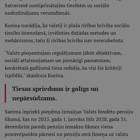
Satversmē nostiprinātajām tiesībām uz sociālo
nodrošinājumu vecumdienās.
Kucina norādīja, ka valstij ir plaša rīcības brīvība sociālo
tiesību īstenošanā, izvēloties dažādas metodes un
mehānismus, taču šī rīcības brīvība nav neierobežota.
"Valsts pieņemtajam regulējumam jābūt objektīvam,
sociāli attaisnojamam un pienācīgi pamatotam,
konkrētajā gadījumā tiesa redzēja, ka visi šie kritēriji
izpildās," skaidroja Kucina.
Tiesas spriedums ir galīgs un
nepārsūdzams.
Saeima iepriekš pieņēma izmaiņas Valsts fondēto pensiju
likumā, kas no 2025. gada 1. janvāra līdz 2028. gada 31.
decembrim paredz pensiju iemaksu likmes viena
procentpunkta pārnesi no pensiju otrā līmeņa uz valsts