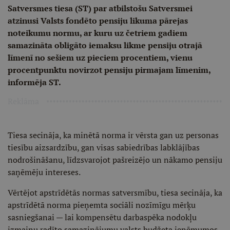
Satversmes tiesa (ST) par atbilstošu Satversmei
atzinusi Valsts fondēto pensiju likuma pārejas
noteikumu normu, ar kuru uz četriem gadiem
samazināta obligāto iemaksu likme pensiju otrajā
līmenī no sešiem uz pieciem procentiem, vienu
procentpunktu novirzot pensiju pirmajam līmenim,
informēja ST.
Reklāma
Tiesa secināja, ka minētā norma ir vērsta gan uz personas
tiesību aizsardzību, gan visas sabiedrības labklājības
nodrošināšanu, līdzsvarojot pašreizējo un nākamo pensiju
saņēmēju intereses.
Vērtējot apstrīdētās normas satversmību, tiesa secināja, ka
apstrīdētā norma pieņemta sociāli nozīmīgu mērķu
sasniegšanai — lai kompensētu darbaspēka nodokļu
izmaiņu radīto samazinājumu valsts budžeta ieņēmumos.