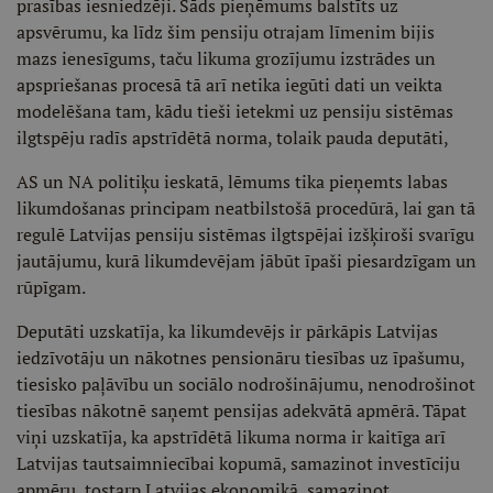
prasības iesniedzēji. Šāds pieņēmums balstīts uz
apsvērumu, ka līdz šim pensiju otrajam līmenim bijis
mazs ienesīgums, taču likuma grozījumu izstrādes un
apspriešanas procesā tā arī netika iegūti dati un veikta
modelēšana tam, kādu tieši ietekmi uz pensiju sistēmas
ilgtspēju radīs apstrīdētā norma, tolaik pauda deputāti,
AS un NA politiķu ieskatā, lēmums tika pieņemts labas
likumdošanas principam neatbilstošā procedūrā, lai gan tā
regulē Latvijas pensiju sistēmas ilgtspējai izšķiroši svarīgu
jautājumu, kurā likumdevējam jābūt īpaši piesardzīgam un
rūpīgam.
Deputāti uzskatīja, ka likumdevējs ir pārkāpis Latvijas
iedzīvotāju un nākotnes pensionāru tiesības uz īpašumu,
tiesisko paļāvību un sociālo nodrošinājumu, nenodrošinot
tiesības nākotnē saņemt pensijas adekvātā apmērā. Tāpat
viņi uzskatīja, ka apstrīdētā likuma norma ir kaitīga arī
Latvijas tautsaimniecībai kopumā, samazinot investīciju
apmēru, tostarp Latvijas ekonomikā, samazinot