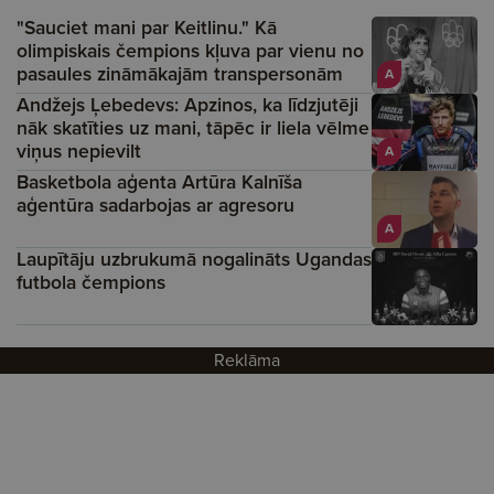
"Sauciet mani par Keitlinu." Kā
olimpiskais čempions kļuva par vienu no
pasaules zināmākajām transpersonām
A
Andžejs Ļebedevs: Apzinos, ka līdzjutēji
nāk skatīties uz mani, tāpēc ir liela vēlme
viņus nepievilt
A
Basketbola aģenta Artūra Kalnīša
aģentūra sadarbojas ar agresoru
A
Laupītāju uzbrukumā nogalināts Ugandas
futbola čempions
Reklāma