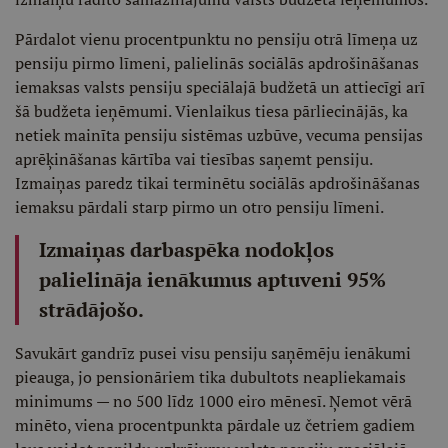
Pārdalot vienu procentpunktu no pensiju otrā līmeņa uz
pensiju pirmo līmeni, palielinās sociālās apdrošināšanas
iemaksas valsts pensiju speciālajā budžetā un attiecīgi arī
šā budžeta ieņēmumi. Vienlaikus tiesa pārliecinājās, ka
netiek mainīta pensiju sistēmas uzbūve, vecuma pensijas
aprēķināšanas kārtība vai tiesības saņemt pensiju.
Izmaiņas paredz tikai terminētu sociālās apdrošināšanas
iemaksu pārdali starp pirmo un otro pensiju līmeni.
Izmaiņas darbaspēka nodokļos
palielināja ienākumus aptuveni 95%
strādājošo.
Savukārt gandrīz pusei visu pensiju saņēmēju ienākumi
pieauga, jo pensionāriem tika dubultots neapliekamais
minimums — no 500 līdz 1000 eiro mēnesī. Ņemot vērā
minēto, viena procentpunkta pārdale uz četriem gadiem