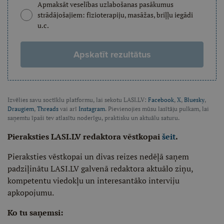
Apmaksāt veselības uzlabošanas pasākumus
strādājošajiem: fizioterapiju, masāžas, briļļu iegādi
u.c.
Apskatīt rezultātus
Izvēlies savu soctīklu platformu, lai sekotu LASI.LV:
Facebook
,
X
,
Bluesky
,
Draugiem
,
Threads
vai arī
Instagram
. Pievienojies mūsu lasītāju pulkam, lai
saņemtu īpaši tev atlasītu noderīgu, praktisku un aktuālu saturu.
Pieraksties LASI.LV redaktora vēstkopai
šeit
.
Pieraksties vēstkopai un divas reizes nedēļā saņem
padziļinātu LASI.LV galvenā redaktora aktuālo ziņu,
kompetentu viedokļu un interesantāko interviju
apkopojumu.
Ko tu saņemsi: