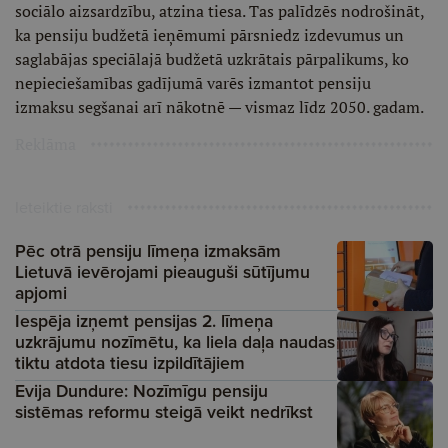
sociālo aizsardzību, atzina tiesa. Tas palīdzēs nodrošināt,
ka pensiju budžetā ieņēmumi pārsniedz izdevumus un
saglabājas speciālajā budžetā uzkrātais pārpalikums, ko
nepieciešamības gadījumā varēs izmantot pensiju
izmaksu segšanai arī nākotnē — vismaz līdz 2050. gadam.
Reklāma
Ieteiktie raksti
Pēc otrā pensiju līmeņa izmaksām
Lietuvā ievērojami pieauguši sūtījumu
apjomi
Iespēja izņemt pensijas 2. līmeņa
uzkrājumu nozīmētu, ka liela daļa naudas
tiktu atdota tiesu izpildītājiem
Evija Dundure: Nozīmīgu pensiju
sistēmas reformu steigā veikt nedrīkst