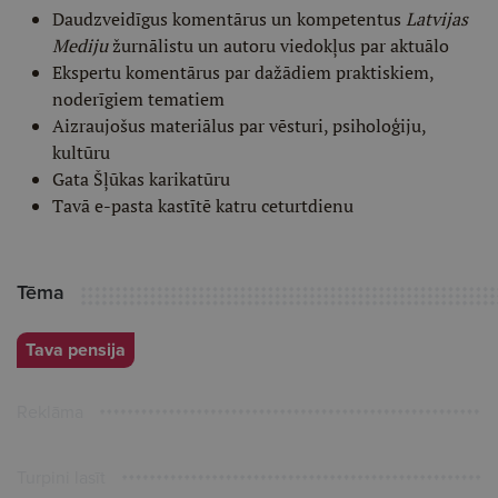
Daudzveidīgus komentārus un kompetentus
Latvijas
Mediju
žurnālistu un autoru viedokļus par aktuālo
Ekspertu komentārus par dažādiem praktiskiem,
noderīgiem tematiem
Aizraujošus materiālus par vēsturi, psiholoģiju,
kultūru
Gata Šļūkas karikatūru
Tavā e-pasta kastītē katru ceturtdienu
Tēma
Tava pensija
Reklāma
Turpini lasīt