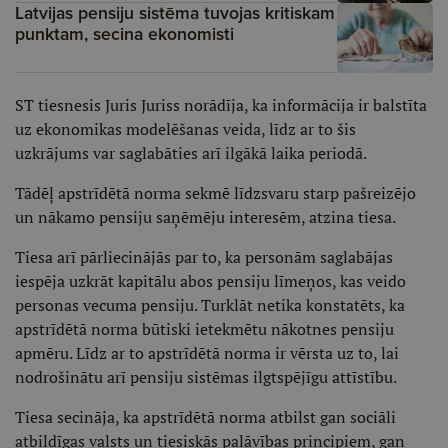
Latvijas pensiju sistēma tuvojas kritiskam
punktam, secina ekonomisti
ST tiesnesis Juris Juriss norādīja, ka informācija ir balstīta
uz ekonomikas modelēšanas veida, līdz ar to šis
uzkrājums var saglabāties arī ilgākā laika periodā.
Tādēļ apstrīdētā norma sekmē līdzsvaru starp pašreizējo
un nākamo pensiju saņēmēju interesēm, atzina tiesa.
Tiesa arī pārliecinājās par to, ka personām saglabājas
iespēja uzkrāt kapitālu abos pensiju līmeņos, kas veido
personas vecuma pensiju. Turklāt netika konstatēts, ka
apstrīdētā norma būtiski ietekmētu nākotnes pensiju
apmēru. Līdz ar to apstrīdētā norma ir vērsta uz to, lai
nodrošinātu arī pensiju sistēmas ilgtspējīgu attīstību.
Tiesa secināja, ka apstrīdētā norma atbilst gan sociāli
atbildīgas valsts un tiesiskās paļāvības principiem, gan