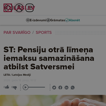
E-izdevumi
Grāmatas
Abonēt
PAR SVARĪGO
SPORTS
ST: Pensiju otrā līmeņa
iemaksu samazināšana
atbilst Satversmei
LETA / Latvijas Mediji
2026. gada 18. jūnijs, 10:12
0
0