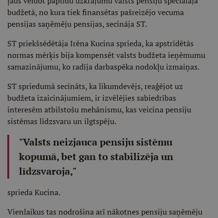
ļaus veidot papildu uzkrājumu valsts pensiju speciālajā
budžetā, no kura tiek finansētas pašreizējo vecuma
pensijas saņēmēju pensijas, secināja ST.
ST priekšsēdētāja Irēna Kucina sprieda, ka apstrīdētās
normas mērķis bija kompensēt valsts budžeta ieņēmumu
samazinājumu, ko radīja darbaspēka nodokļu izmaiņas.
ST spriedumā secināts, ka likumdevējs, reaģējot uz
budžeta izaicinājumiem, ir izvēlējies sabiedrības
interesēm atbilstošu mehānismu, kas veicina pensiju
sistēmas līdzsvaru un ilgtspēju.
"Valsts neizjauca pensiju sistēmu
kopumā, bet gan to stabilizēja un
līdzsvaroja,"
sprieda Kucina.
Vienlaikus tas nodrošina arī nākotnes pensiju saņēmēju