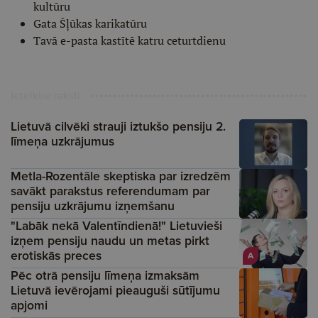
kultūru
Gata Šļūkas karikatūru
Tavā e-pasta kastītē katru ceturtdienu
Ieteiktie raksti
Lietuvā cilvēki strauji iztukšo pensiju 2.
līmeņa uzkrājumus
Metla-Rozentāle skeptiska par izredzēm
savākt parakstus referendumam par
pensiju uzkrājumu izņemšanu
"Labāk nekā Valentīndienā!" Lietuvieši
izņem pensiju naudu un metas pirkt
erotiskās preces
A
Pēc otrā pensiju līmeņa izmaksām
Lietuvā ievērojami pieauguši sūtījumu
apjomi