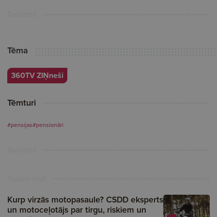
Reklāma
Tēma
360TV ZIŅneši
Tēmturi
#pensijas
#pensionāri
Reklāma
Turpini lasīt
Kurp virzās motopasaule? CSDD eksperts
un motoceļotājs par tirgu, riskiem un