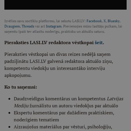
Izvēlies savu soctīklu platformu, lai sekotu LASI.LV:
Facebook
,
X
,
Bluesky
,
Draugiem
,
Threads
vai arī
Instagram
. Pievienojies mūsu lasītāju pulkam, lai
saņemtu īpaši tev atlasītu noderīgu, praktisku un aktuālu saturu.
Pieraksties LASI.LV redaktora vēstkopai
šeit
.
Pieraksties vēstkopai un divas reizes nedēļā saņem
padziļinātu LASI.LV galvenā redaktora aktuālo ziņu,
kompetentu viedokļu un interesantāko interviju
apkopojumu.
Ko tu saņemsi:
Daudzveidīgus komentārus un kompetentus
Latvijas
Mediju
žurnālistu un autoru viedokļus par aktuālo
Ekspertu komentārus par dažādiem praktiskiem,
noderīgiem tematiem
Aizraujošus materiālus par vēsturi, psiholoģiju,