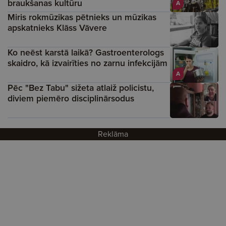
braukšanas kultūru
A
Miris rokmūzikas pētnieks un mūzikas
apskatnieks Klāss Vāvere
Ko neēst karstā laikā? Gastroenterologs
skaidro, kā izvairīties no zarnu infekcijām
A
Pēc "Bez Tabu" sižeta atlaiž policistu,
diviem piemēro disciplinārsodus
Reklāma