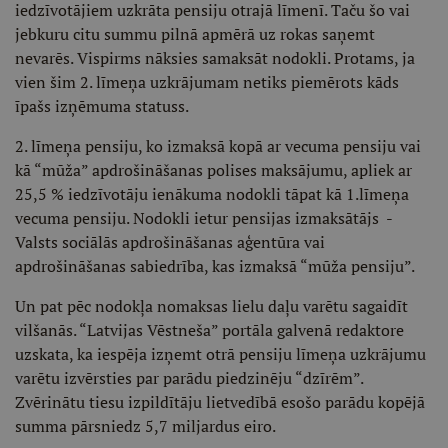
iedzīvotājiem uzkrāta pensiju otrajā līmenī. Taču šo vai
jebkuru citu summu pilnā apmērā uz rokas saņemt
nevarēs. Vispirms nāksies samaksāt nodokli. Protams, ja
vien šim 2. līmeņa uzkrājumam netiks piemērots kāds
īpašs izņēmuma statuss.
2. līmeņa pensiju, ko izmaksā kopā ar vecuma pensiju vai
kā “mūža” apdrošināšanas polises maksājumu, apliek ar
25,5 % iedzīvotāju ienākuma nodokli tāpat kā 1.līmeņa
vecuma pensiju. Nodokli ietur pensijas izmaksātājs -
Valsts sociālās apdrošināšanas aģentūra vai
apdrošināšanas sabiedrība, kas izmaksā “mūža pensiju”.
Un pat pēc nodokļa nomaksas lielu daļu varētu sagaidīt
vilšanās. “Latvijas Vēstneša” portāla galvenā redaktore
uzskata, ka iespēja izņemt otrā pensiju līmeņa uzkrājumu
varētu izvērsties par parādu piedzinēju “dzīrēm”.
Zvērinātu tiesu izpildītāju lietvedībā esošo parādu kopējā
summa pārsniedz 5,7 miljardus eiro.