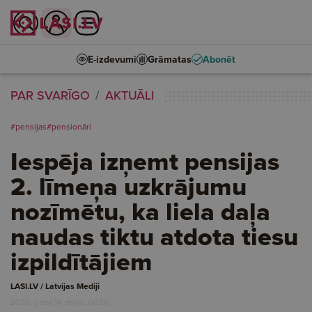
E-izdevumi
Grāmatas
Abonēt
PAR SVARĪGO
AKTUĀLI
#pensijas
#pensionāri
Iespēja izņemt pensijas
2. līmeņa uzkrājumu
nozīmētu, ka liela daļa
naudas tiktu atdota tiesu
izpildītājiem
LASI.LV / Latvijas Mediji
2026. gada 14. maijs, 00:00