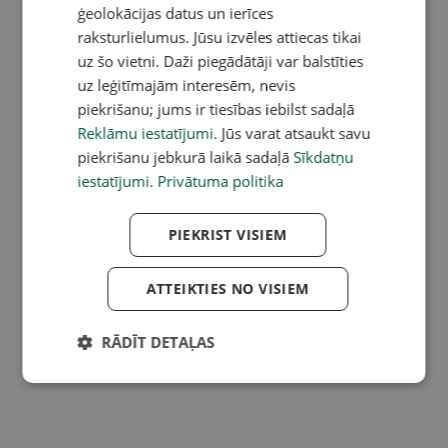
ģeolokācijas datus un ierīces
raksturlielumus. Jūsu izvēles attiecas tikai
uz šo vietni. Daži piegādātāji var balstīties
uz leģitīmajām interesēm, nevis
piekrišanu; jums ir tiesības iebilst sadaļā
Reklāmu iestatījumi
. Jūs varat atsaukt savu
piekrišanu jebkurā laikā sadaļā
Sīkdatņu
iestatījumi
.
Privātuma politika
PIEKRIST VISIEM
ATTEIKTIES NO VISIEM
RĀDĪT DETAĻAS