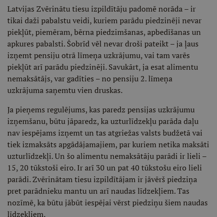
Latvijas Zvērinātu tiesu izpildītāju padomē norāda – ir
tikai daži pabalstu veidi, kuriem parādu piedzinēji nevar
piekļūt, piemēram, bērna piedzimšanas, apbedīšanas un
apkures pabalsti. Šobrīd vēl nevar droši pateikt – ja ļaus
izņemt pensiju otrā līmeņa uzkrājumu, vai tam varēs
piekļūt arī parādu piedzinēji. Savukārt, ja esat alimentu
nemaksātājs, var gadīties – no pensiju 2. līmeņa
uzkrājuma saņemtu vien druskas.
Ja pieņems regulējums, kas paredz pensijas uzkrājumu
izņemšanu, būtu jāparedz, ka uzturlīdzekļu parāda daļu
nav iespējams izņemt un tas atgriežas valsts budžetā vai
tiek izmaksāts apgādājamajiem, par kuriem netika maksāti
uzturlīdzekļi. Un šo alimentu nemaksātāju parādi ir lieli –
15, 20 tūkstoši eiro. Ir arī 30 un pat 40 tūkstošu eiro lieli
parādi. Zvērinātam tiesu izpildītājam ir jāvērš piedziņa
pret parādnieku mantu un arī naudas līdzekļiem. Tas
nozīmē, ka būtu jābūt iespējai vērst piedziņu šiem naudas
līdzekļiem.