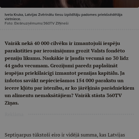
Iveta Kruka, Latvijas Zvērinātu tiesu izpildītāju padomes priekšsēdētāja
vietniece.
Foto: Ekrānuzņēmums/360TV ZIŅneši
Vairāk nekā 40 000 cilvēku ir izmantojuši iespēju
parakstīties par ierosinājumu grozīt Valsts fondēto
pensiju likumu. Naskākie ir ļaudis vecumā no 30 līdz
44 gadu vecumam. Grozījumi paredz paplašināt
iespējas priekšlaicīgi izmantot pensijas kapitālu. Ja
izdotos savākt nepieciešamos 154 000 parakstu un
iecere kļūtu par īstenību, ar ko jārēķinās parādniekiem
un alimentu nemaksātājiem? Vairāk stāsta 360TV
Ziņas.
Reklāma
Septiņarpus tūkstoši eiro ir vidējā summa, kas Latvijas