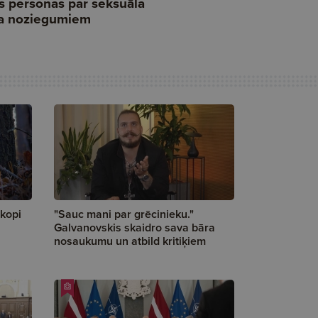
skopi
"Sauc mani par grēcinieku."
Galvanovskis skaidro sava bāra
nosaukumu un atbild kritiķiem