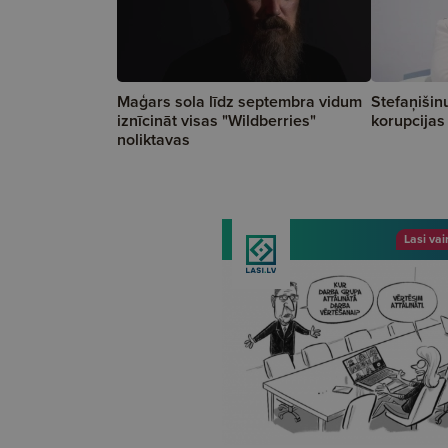
Maģars sola līdz septembra vidum
Stefaņišin
iznīcināt visas "Wildberries"
korupcijas 
noliktavas