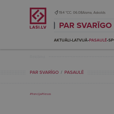
19.4 °C
C. 06.08
Aisma, Askolds
PAR SVARĪGO
AKTUĀLI
•
LATVIJĀ
•
PASAULĒ
•
SP
Reklāma
PAR SVARĪGO
PASAULĒ
#francija
#tiesas