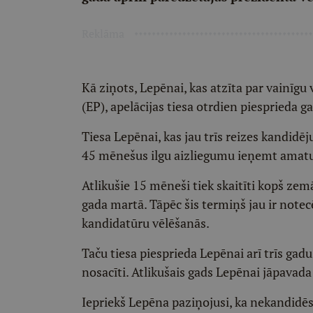
Reklāma
Kā ziņots, Lepēnai, kas atzīta par vainīg
(EP), apelācijas tiesa otrdien piesprieda g
Tiesa Lepēnai, kas jau trīs reizes kandidēj
45 mēnešus ilgu aizliegumu ieņemt amatus
Atlikušie 15 mēneši tiek skaitīti kopš z
gada martā. Tāpēc šis termiņš jau ir notecē
kandidatūru vēlēšanās.
Taču tiesa piesprieda Lepēnai arī trīs gadu
nosacīti. Atlikušais gads Lepēnai jāpavada
Iepriekš Lepēna paziņojusi, ka nekandidēs v