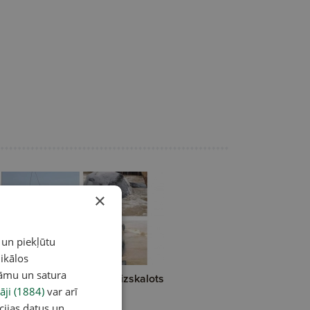
×
 un piekļūtu
ikālos
lāmu un satura
ngo pludmalē pārsteidz izskalots
lis
āji (1884)
var arī
cijas datus un