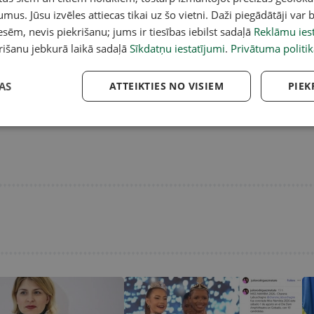
umus. Jūsu izvēles attiecas tikai uz šo vietni. Daži piegādātāji var b
sēm, nevis piekrišanu; jums ir tiesības iebilst sadaļā
Reklāmu iest
rišanu jebkurā laikā sadaļā
Sīkdatņu iestatījumi
.
Privātuma politik
AS
ATTEIKTIES NO VISIEM
PIEK