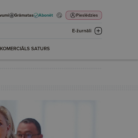
evumi
Grāmatas
Abonēt
Pieslēdzies
E-žurnāli
KOMERCIĀLS SATURS