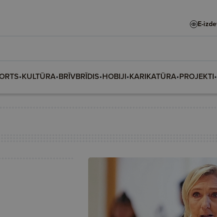
E-izd
ORTS
•
KULTŪRA
•
BRĪVBRĪDIS
•
HOBIJI
•
KARIKATŪRA
•
PROJEKTI
•