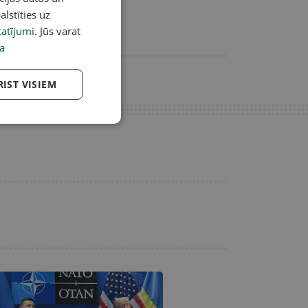
alstīties uz
atījumi
. Jūs varat
a
RIST VISIEM