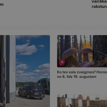
A
Ko tev sola zvaigznes? Horo
no 6. līdz 19. augustam