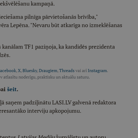
priekšvēlēšanu kampaņā.
eciešama pilnīga pārvietošanās brīvība,"
zsvēra Lepēna. "Nevaru būt atkarīga no izmeklēšanas
s kanālam TF1 paziņoja, ka kandidēs prezidenta
dzēs.
acebook
,
X
,
Bluesky
,
Draugiem
,
Threads
vai arī
Instagram
.
v atlasītu noderīgu, praktisku un aktuālu saturu.
pai
šeit
.
ēļā saņem padziļinātu LASI.LV galvenā redaktora
eresantāko interviju apkopojumu.
etentus
Latvijas Mediju
žurnālistu un autoru