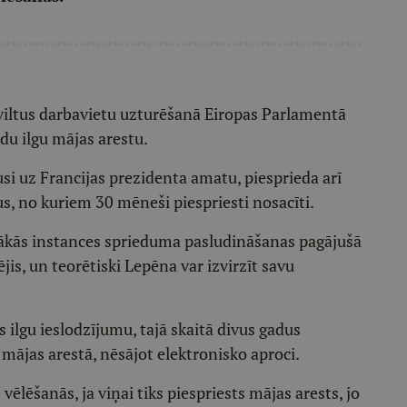
u viltus darbavietu uzturēšanā Eiropas Parlamentā
adu ilgu mājas arestu.
usi uz Francijas prezidenta amatu, piesprieda arī
, no kuriem 30 mēneši piespriesti nosacīti.
emākās instances sprieduma pasludināšanas pagājušā
jis, un teorētiski Lepēna var izvirzīt savu
s ilgu ieslodzījumu, tajā skaitā divus gadus
 mājas arestā, nēsājot elektronisko aproci.
ēlēšanās, ja viņai tiks piespriests mājas arests, jo