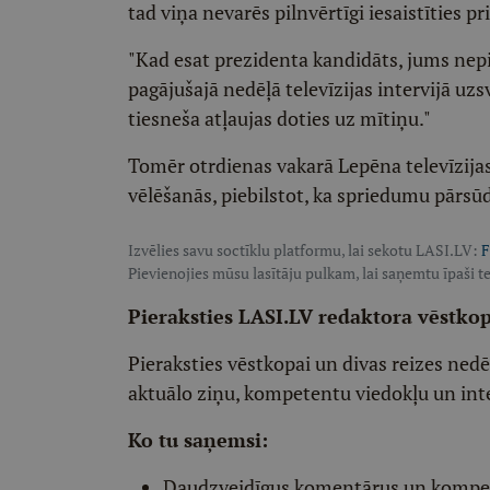
tad viņa nevarēs pilnvērtīgi iesaistīties 
"Kad esat prezidenta kandidāts, jums nepi
pagājušajā nedēļā televīzijas intervijā u
tiesneša atļaujas doties uz mītiņu."
Tomēr otrdienas vakarā Lepēna televīzija
vēlēšanās, piebilstot, ka spriedumu pārsū
Izvēlies savu soctīklu platformu, lai sekotu LASI.LV:
F
Pievienojies mūsu lasītāju pulkam, lai saņemtu īpaši te
Pieraksties LASI.LV redaktora vēstko
Pieraksties vēstkopai un divas reizes ned
aktuālo ziņu, kompetentu viedokļu un int
Ko tu saņemsi:
Daudzveidīgus komentārus un komp