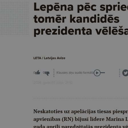
Lepēna pēc spri
tomēr kandidēs
prezidenta vēlēš
LETA / Latvijas Avīze
Klausies ziņu audio formātā
0
0
2026. gada 07. jūlijs, 21:10
Neskatoties uz apelācijas tiesas piesp
apvienības (RN) bijusī līdere Marina
gada aprīlī paredzētajās prezidenta v