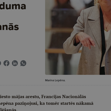
eduma
anās
Marina Lepēna.
riesto mājas arestu, Francijas Nacionālās
 Lepēna paziņojusi, ka tomēr startēs nākamā
ēlēšanās.