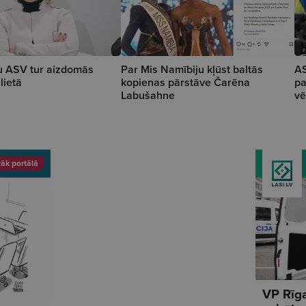
u ASV tur aizdomās
Par Mis Namībiju kļūst baltās
AS
lietā
kopienas pārstāve Čarēna
pa
Labušahne
vē