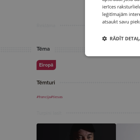
ierīces raksturliel
leģitīmajām intere
atsaukt savu piek
Reklāma
RĀDĪT DETAĻ
Tēma
Eiropā
Tēmturi
#francija
#tiesas
Turpini lasīt