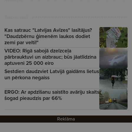
Turpini lasīt
Kas satrauc "Latvijas Avīzes" lasītājus?
"Daudzbērnu ģimenēm laukos dodiet
zemi par velti!"
VIDEO: Rīgā sabojā dzelzceļa
pārbrauktuvi un aizbrauc; būs jāatlīdzina
aptuveni 25 000 eiro
Sestdien daudzviet Latvijā gaidāms lietus
un pērkona negaiss
ERGO: Ar apdzīšanu saistīto avāriju skaits
šogad pieaudzis par 66%
Reklāma