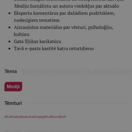
Mediju
žurnālistu un autoru viedokļus par aktuālo
Ekspertu komentārus par dažādiem praktiskiem,
noderīgiem tematiem
Aizraujošus materiālus par vēsturi, psiholoģiju,
kultūru
Gata Šļūkas karikatūru
Tavā e-pasta kastītē katru ceturtdienu
Tēma
Mediji
Tēmturi
#ltv
#radio
#saeima
#seplp
#tv
#žurnālisti
Reklāma