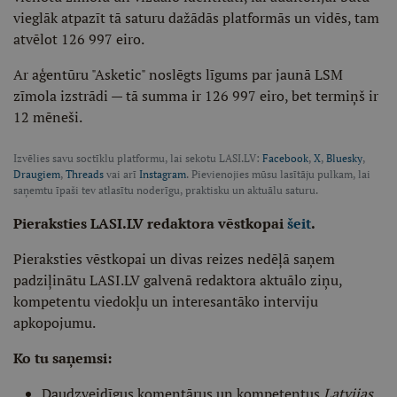
vieglāk atpazīt tā saturu dažādās platformās un vidēs, tam
atvēlot 126 997 eiro.
Ar aģentūru "Asketic" noslēgts līgums par jaunā LSM
zīmola izstrādi — tā summa ir 126 997 eiro, bet termiņš ir
12 mēneši.
Izvēlies savu soctīklu platformu, lai sekotu LASI.LV:
Facebook
,
X
,
Bluesky
,
Draugiem
,
Threads
vai arī
Instagram
. Pievienojies mūsu lasītāju pulkam, lai
saņemtu īpaši tev atlasītu noderīgu, praktisku un aktuālu saturu.
Pieraksties LASI.LV redaktora vēstkopai
šeit
.
Pieraksties vēstkopai un divas reizes nedēļā saņem
padziļinātu LASI.LV galvenā redaktora aktuālo ziņu,
kompetentu viedokļu un interesantāko interviju
apkopojumu.
Ko tu saņemsi:
Daudzveidīgus komentārus un kompetentus
Latvijas