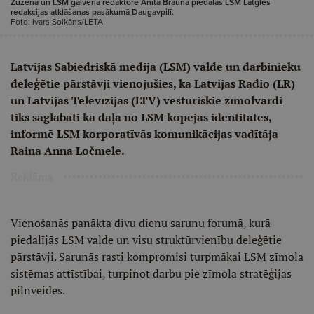
Zūzena un LSM galvenā redaktore Anita Brauna piedalās LSM Latgles
redakcijas atklāšanas pasākumā Daugavpilī.
Foto: Ivars Soikāns/LETA
Latvijas Sabiedriskā medija (LSM) valde un darbinieku
deleģētie pārstāvji vienojušies, ka Latvijas Radio (LR)
un Latvijas Televīzijas (LTV) vēsturiskie zīmolvārdi
tiks saglabāti kā daļa no LSM kopējās identitātes,
informē LSM korporatīvās komunikācijas vadītāja
Raina Anna Ločmele.
Reklāma
Vienošanās panākta divu dienu sarunu forumā, kurā
piedalījās LSM valde un visu struktūrvienību deleģētie
pārstāvji. Sarunās rasti kompromisi turpmākai LSM zīmola
sistēmas attīstībai, turpinot darbu pie zīmola stratēģijas
pilnveides.