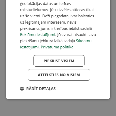
ģeolokācijas datus un ierīces
raksturlielumus. Jūsu izvēles attiecas tikai
uz šo vietni. Daži piegādātāji var balstīties
uz leģitīmajām interesēm, nevis
piekrišanu; jums ir tiesības iebilst sadaļā
Reklāmu iestatījumi
. Jūs varat atsaukt savu
piekrišanu jebkurā laikā sadaļā
Sīkdatņu
iestatījumi
.
Privātuma politika
PIEKRIST VISIEM
ATTEIKTIES NO VISIEM
RĀDĪT DETAĻAS