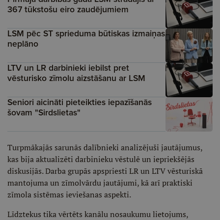
367 tūkstošu eiro zaudējumiem
LSM pēc ST sprieduma būtiskas izmaiņas
neplāno
LTV un LR darbinieki iebilst pret
vēsturisko zīmolu aizstāšanu ar LSM
Seniori aicināti pieteikties iepazīšanās
šovam "Sirdslietas"
Turpmākajās sarunās dalībnieki analizējuši jautājumus,
kas bija aktualizēti darbinieku vēstulē un iepriekšējās
diskusijās. Darba grupās apspriesti LR un LTV vēsturiskā
mantojuma un zīmolvārdu jautājumi, kā arī praktiski
zīmola sistēmas ieviešanas aspekti.
Līdztekus tika vērtēts kanālu nosaukumu lietojums,