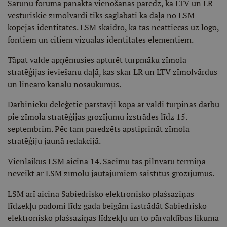
Sarunu forumā panāktā vienošanās paredz, ka LTV un LR
vēsturiskie zīmolvārdi tiks saglabāti kā daļa no LSM
kopējās identitātes. LSM skaidro, ka tas neattiecas uz logo,
fontiem un citiem vizuālās identitātes elementiem.
Tāpat valde apņēmusies apturēt turpmāku zīmola
stratēģijas ieviešanu daļā, kas skar LR un LTV zīmolvārdus
un lineāro kanālu nosaukumus.
Darbinieku deleģētie pārstāvji kopā ar valdi turpinās darbu
pie zīmola stratēģijas grozījumu izstrādes līdz 15.
septembrim. Pēc tam paredzēts apstiprināt zīmola
stratēģiju jaunā redakcijā.
Vienlaikus LSM aicina 14. Saeimu tās pilnvaru termiņā
neveikt ar LSM zīmolu jautājumiem saistītus grozījumus.
LSM arī aicina Sabiedrisko elektronisko plašsaziņas
līdzekļu padomi līdz gada beigām izstrādāt Sabiedrisko
elektronisko plašsaziņas līdzekļu un to pārvaldības likuma