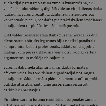
auditorijai pazīstamo satura zīmolu izmantošana, ēku
vizuālais noformējums, digitālā vide un citi ikdienas darba
jautājumi. Sarunu rezultātā dalībnieki vienojušies par
konceptuālu pieeju, bet darbs pie praktiskajiem ieviešanas
jautājumiem turpināšoties nākamajā posmā.
LSM valdes priekšsēdētāja Baiba Zūzena norāda, ka divu
dienu sarunu būtisks ieguvums bijis ne tikai panāktais
kompromiss, bet arī profesionāls, atklāts un cieņpilns
dialogs, kurā puses uzklausīja viena otru, kopīgi vērtēja
argumentus un meklēja risinājumus.
Sarunas dalībnieki atzinuši, ka šis darba formāts ir
efektīvs veids, kā LSM risināt organizācijai nozīmīgus
jautājumus. Šādu formātu plānots izmantot arī turpmāk,
būtisku attīstības jautājumu apspriešanā iesaistot
darbinieku pārstāvjus.
Pirmdien sarunu foruma rezultāti un turpmākie zīmola
attīstības soļi prezentēti arī LSM darbinieku kopsapulcē.