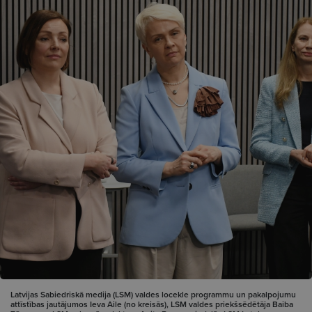
Latvijas Sabiedriskā medija (LSM) valdes locekle programmu un pakalpojumu
attīstības jautājumos Ieva Aile (no kreisās), LSM valdes priekšsēdētāja Baiba