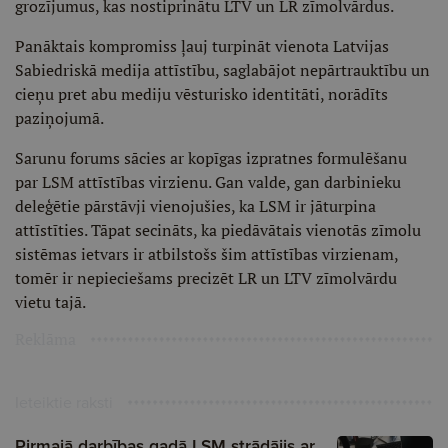
grozījumus, kas nostiprinātu LTV un LR zīmolvārdus.
Panāktais kompromiss ļauj turpināt vienota Latvijas
Sabiedriskā medija attīstību, saglabājot nepārtrauktību un
cieņu pret abu mediju vēsturisko identitāti, norādīts
paziņojumā.
Sarunu forums sācies ar kopīgas izpratnes formulēšanu
par LSM attīstības virzienu. Gan valde, gan darbinieku
deleģētie pārstāvji vienojušies, ka LSM ir jāturpina
attīstīties. Tāpat secināts, ka piedāvātais vienotās zīmolu
sistēmas ietvars ir atbilstošs šim attīstības virzienam,
tomēr ir nepieciešams precizēt LR un LTV zīmolvārdu
vietu tajā.
Reklāma
Ieteiktie raksti
Pirmajā darbības gadā LSM strādājis ar