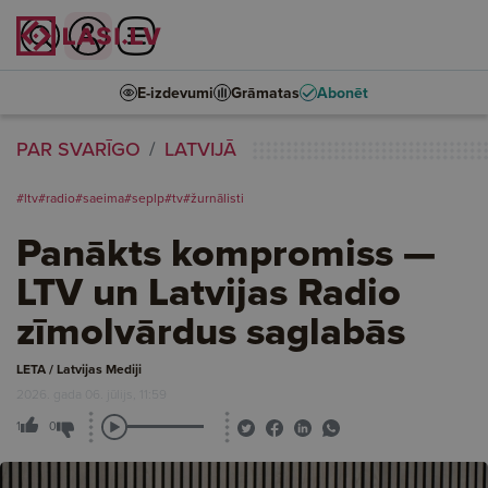
E-izdevumi
Grāmatas
Abonēt
PAR SVARĪGO
LATVIJĀ
#ltv
#radio
#saeima
#seplp
#tv
#žurnālisti
Panākts kompromiss —
LTV un Latvijas Radio
zīmolvārdus saglabās
LETA / Latvijas Mediji
2026. gada 06. jūlijs, 11:59
1
0