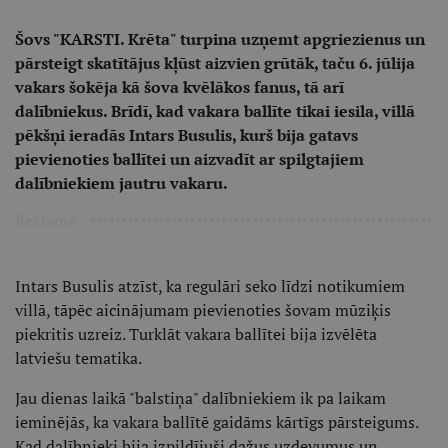
Šovs "KARSTI. Krēta" turpina uzņemt apgriezienus un
pārsteigt skatītājus kļūst aizvien grūtāk, taču 6. jūlija
vakars šokēja kā šova kvēlākos fanus, tā arī
dalībniekus. Brīdī, kad vakara ballīte tikai iesila, villā
pēkšņi ieradās Intars Busulis, kurš bija gatavs
pievienoties ballītei un aizvadīt ar spilgtajiem
dalībniekiem jautru vakaru.
Reklāma
Intars Busulis atzīst, ka regulāri seko līdzi notikumiem
villā, tāpēc aicinājumam pievienoties šovam mūziķis
piekritis uzreiz. Turklāt vakara ballītei bija izvēlēta
latviešu tematika.
Jau dienas laikā "balstiņa" dalībniekiem ik pa laikam
ieminējās, ka vakara ballītē gaidāms kārtīgs pārsteigums.
Kad dalībnieki bija izpildījuši dažus uzdevumus un