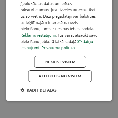
ģeolokācijas datus un ierīces
raksturlielumus. Jūsu izvēles attiecas tikai
uz šo vietni. Daži piegādātāji var balstīties
uz leģitīmajām interesēm, nevis
piekrišanu; jums ir tiesības iebilst sadaļā
Reklāmu iestatījumi
. Jūs varat atsaukt savu
piekrišanu jebkurā laikā sadaļā
Sīkdatņu
iestatījumi
.
Privātuma politika
PIEKRIST VISIEM
ATTEIKTIES NO VISIEM
RĀDĪT DETAĻAS