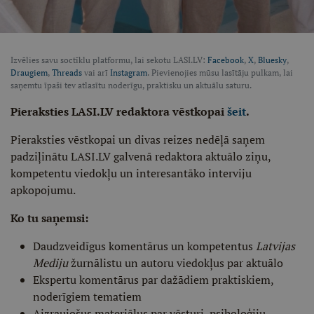
Izvēlies savu soctīklu platformu, lai sekotu LASI.LV:
Facebook
,
X
,
Bluesky
,
Draugiem
,
Threads
vai arī
Instagram
. Pievienojies mūsu lasītāju pulkam, lai
saņemtu īpaši tev atlasītu noderīgu, praktisku un aktuālu saturu.
Pieraksties LASI.LV redaktora vēstkopai
šeit
.
Pieraksties vēstkopai un divas reizes nedēļā saņem
padziļinātu LASI.LV galvenā redaktora aktuālo ziņu,
kompetentu viedokļu un interesantāko interviju
apkopojumu.
Ko tu saņemsi:
Daudzveidīgus komentārus un kompetentus
Latvijas
Mediju
žurnālistu un autoru viedokļus par aktuālo
Ekspertu komentārus par dažādiem praktiskiem,
noderīgiem tematiem
Aizraujošus materiālus par vēsturi, psiholoģiju,