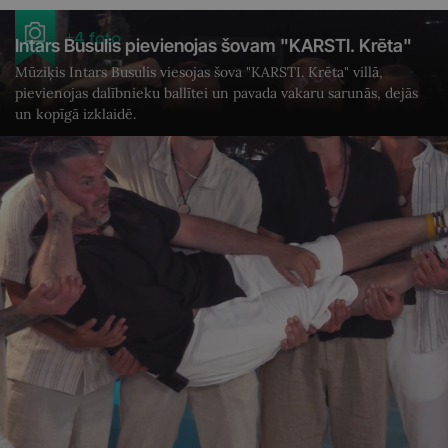
+4 foto
Intars Busulis pievienojas šovam "KARSTI. Krēta"
Mūziķis Intars Busulis viesojas šova "KARSTI. Krēta" villā,
pievienojas dalībnieku ballītei un pavada vakaru sarunās, dejās
un kopīgā izklaidē.