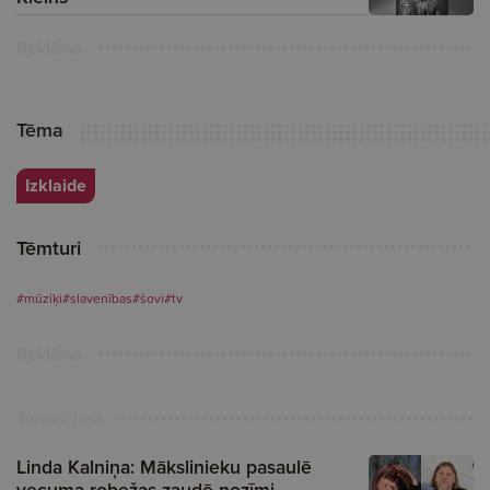
Reklāma
Tēma
Izklaide
Tēmturi
#mūziķi
#slavenības
#šovi
#tv
Reklāma
Turpini lasīt
Linda Kalniņa: Mākslinieku pasaulē
vecuma robežas zaudē nozīmi