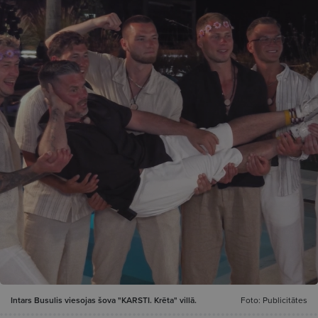
Intars Busulis viesojas šova "KARSTI. Krēta" villā.
Foto: Publicitātes