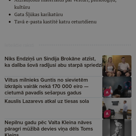
kultūru
Gata Šļūkas karikatūru
Tavā e-pasta kastītē katru ceturtdienu
Ieteiktie raksti
Niks Endziņš un Sindija Brokāne atzīst,
ka dalība šovā radījusi abu starpā spriedzi
Viltus mīlnieks Guntis no sievietēm
izkrāpis vairāk nekā 170 000 eiro —
cietumā pavadīs sešarpus gadus
A
Kauslis Lazarevs atkal uz tiesas sola
A
Nepilnu gadu pēc Valta Kleina nāves
pāragri mūžībā devies viņa dēls Toms
Kleins