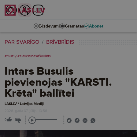
E-izdevumi
Grāmatas
Abonēt
PAR SVARĪGO
BRĪVBRĪDIS
#mūziķi
#slavenības
#šovi
#tv
Intars Busulis
pievienojas "KARSTI.
Krēta" ballītei
LASI.LV / Latvijas Mediji
2026. gada 07. jūlijs, 10:56
0
1