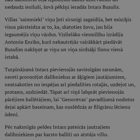
nedaudz iesiluši, šovā pēkšņi ieradās Intars Busulis.
Villas "saimnieki" viņu ļoti sirsnīgi sagaidīja, bet mūziķis
visus pārsteidza ar to, ka, skatoties šovu, jau bija
iegaumējis viņu vārdus. Vislielāko viesmīlību izrādīja
Antonio Enriko, kurš nekautrējās vairākkārt piedāvāt
Busulim nakšņot ar viņu un viņa sirdsāķi Ilonu vienā
istabā.
Turpinājumā Intars pievienojās saviesīgām sarunām,
nereti provocējot dalībniekus ar āķīgiem jautājumiem,
neatsakoties no iespējas arī piedalīties rotaļās, uzdejot un,
protams, uzdziedāt. Tāpat arī viņš labprāt pievienojās
pārējiem ballētājiem, lai "Genovevas" pavadījumā nodotos
dejai apkārt baseinam, kas noslēdzās ar filigrānu lēcienu
ūdenī.
Pēc naksnīgās peldes Intars pateicās jautrajiem
dalībniekiem par karsto ballīti un atstāja villu.