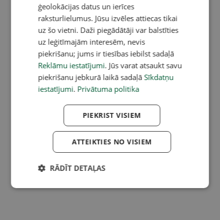
ģeolokācijas datus un ierīces
raksturlielumus. Jūsu izvēles attiecas tikai
uz šo vietni. Daži piegādātāji var balstīties
uz leģitīmajām interesēm, nevis
piekrišanu; jums ir tiesības iebilst sadaļā
Reklāmu iestatījumi
. Jūs varat atsaukt savu
piekrišanu jebkurā laikā sadaļā
Sīkdatņu
iestatījumi
.
Privātuma politika
PIEKRIST VISIEM
ATTEIKTIES NO VISIEM
RĀDĪT DETAĻAS