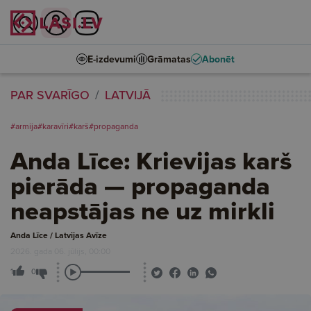
E-izdevumi
Grāmatas
Abonēt
PAR SVARĪGO
LATVIJĀ
#armija
#karavīri
#karš
#propaganda
Anda Līce: Krievijas karš
pierāda — propaganda
neapstājas ne uz mirkli
Anda Līce / Latvijas Avīze
2026. gada 06. jūlijs, 00:00
1
0