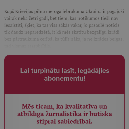
Kopš Krievijas pilna mēroga iebrukuma Ukrainā ir pagājuši
vairāk nekā četri gadi, bet tiem, kas notikumos tieši nav
iesaistīti, šķiet, ka tas viss sākās vakar, jo pasaulē noticis
tik daudz neparedzētā, it kā mēs skatītu bezgalīgu izrādi
bez pārtraukuma cerībā, ka tūlīt nāks, ja ne izrādes beigas,
tad vismaz starpbrīdis.
Lai turpinātu lasīt, iegādājies
abonementu!
Mēs ticam, ka kvalitatīva un
atbildīga žurnālistika ir būtiska
stiprai sabiedrībai.