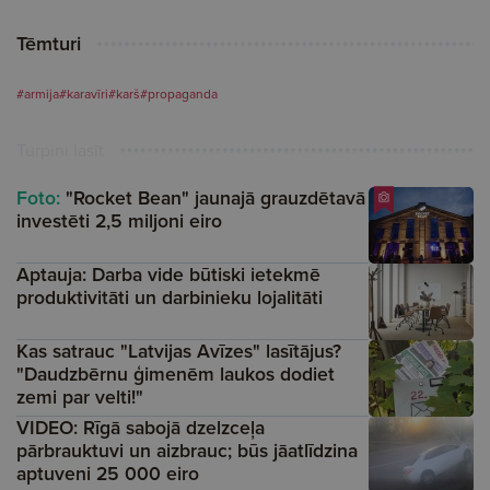
Tēmturi
#armija
#karavīri
#karš
#propaganda
Turpini lasīt
Foto:
"Rocket Bean" jaunajā grauzdētavā
investēti 2,5 miljoni eiro
Aptauja: Darba vide būtiski ietekmē
produktivitāti un darbinieku lojalitāti
Kas satrauc "Latvijas Avīzes" lasītājus?
"Daudzbērnu ģimenēm laukos dodiet
zemi par velti!"
VIDEO: Rīgā sabojā dzelzceļa
pārbrauktuvi un aizbrauc; būs jāatlīdzina
aptuveni 25 000 eiro