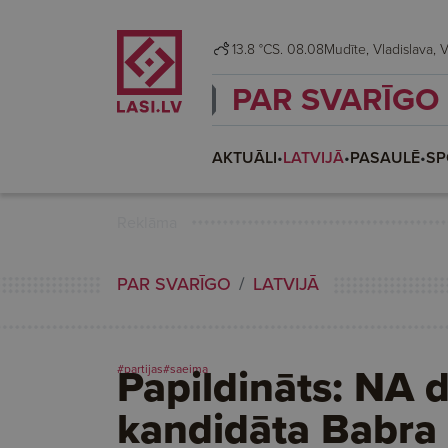
13.8 °C
S. 08.08
Mudī
PAR SVARĪGO
AKTUĀLI
•
LATVIJĀ
•
PASAULĒ
•
SP
Reklāma
PAR SVARĪGO
LATVIJĀ
Papildināts: NA 
#partijas
#saeima
kandidāta Babra