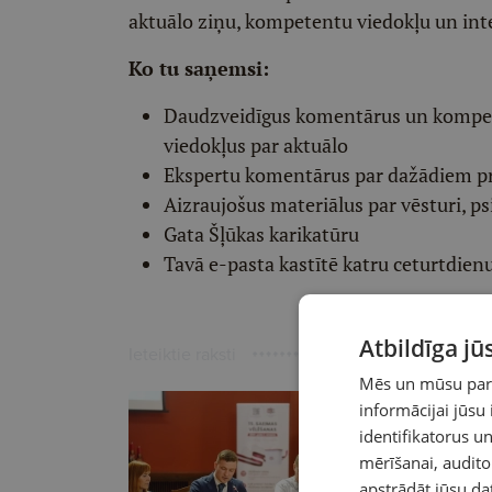
aktuālo ziņu, kompetentu viedokļu un int
Ko tu saņemsi:
Daudzveidīgus komentārus un komp
viedokļus par aktuālo
Ekspertu komentārus par dažādiem p
Aizraujošus materiālus par vēsturi, ps
Gata Šļūkas karikatūru
Tavā e-pasta kastītē katru ceturtdien
Atbildīga j
Ieteiktie raksti
Mēs un mūsu partn
informācijai jūsu
identifikatorus 
mērīšanai, audit
apstrādāt jūsu da