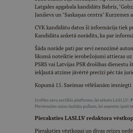
Latgales apgabala kandidāts Babris, "Gob
Janiševs un "Saskaņas centra" Kurzemes a
CVK kandidātu datos šī informācija tiek p
Kandidāta anketā norādīts, ka par inform
Šāda norāde pati par sevi nenozīmē auto
likumā noteiktie ierobežojumi attiecas u
PSRS vai Latvijas PSR drošības dienestu š
iekļautā atzīme jāvērtē precīzi pēc tās ju
Kopumā 15. Saeimas vēlēšanām iesniegti 1
Izvēlies savu soctīklu platformu, lai sekotu LASI.LV:
F
Pievienojies mūsu lasītāju pulkam, lai saņemtu īpaši te
Pieraksties LASI.LV redaktora vēstko
Pieraksties vēstkopai un divas reizes ned