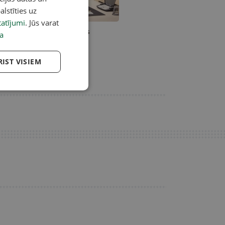
alstīties uz
atījumi
. Jūs varat
karā sākas NATO samits
a
RIST VISIEM