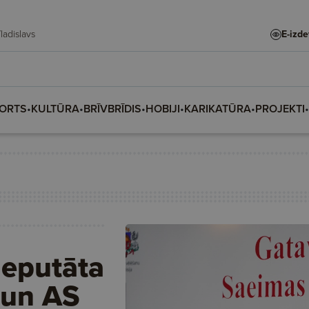
te, Vladislava, Vladislavs
E-izd
ORTS
•
KULTŪRA
•
BRĪVBRĪDIS
•
HOBIJI
•
KARIKATŪRA
•
PROJEKTI
•
deputāta
 un AS