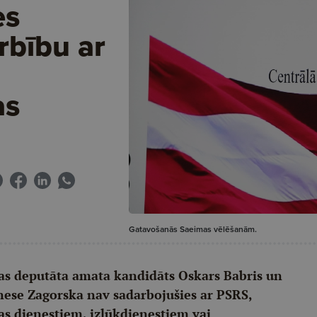
es
rbību ar
as
Gatavošanās Saeimas vēlēšanām.
as deputāta amata kandidāts Oskars Babris un
nese Zagorska nav sadarbojušies ar PSRS,
bas dienestiem, izlūkdienestiem vai