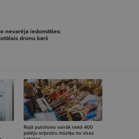
Rojā pulcēsies vairāk nekā 400
pūtēju orķestru mūziķu no visas
m
Latvijas