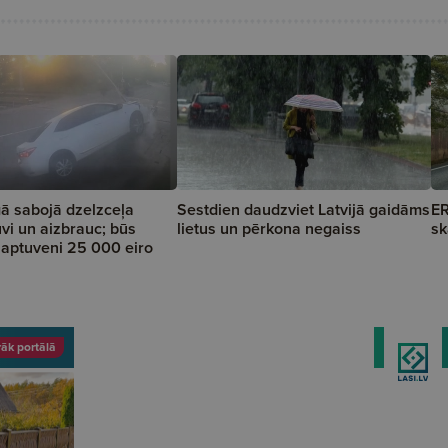
ā sabojā dzelzceļa
Sestdien daudzviet Latvijā gaidāms
ER
vi un aizbrauc; būs
lietus un pērkona negaiss
sk
a aptuveni 25 000 eiro