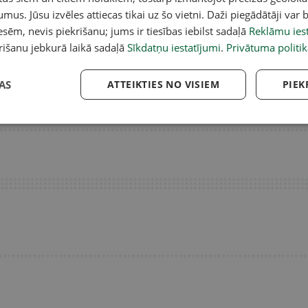
umus. Jūsu izvēles attiecas tikai uz šo vietni. Daži piegādātāji var b
sēm, nevis piekrišanu; jums ir tiesības iebilst sadaļā
Reklāmu iest
Čehova Rīgas Krievu
Kulbergs atzīst: Visu valdības
An
rišanu jebkurā laikā sadaļā
Sīkdatņu iestatījumi
.
Privātuma politik
 turpināt iestudēt izrādes
deklarācijā iecerēto paveikt
odā
neizdosies
AS
ATTEIKTIES NO VISIEM
PIEK