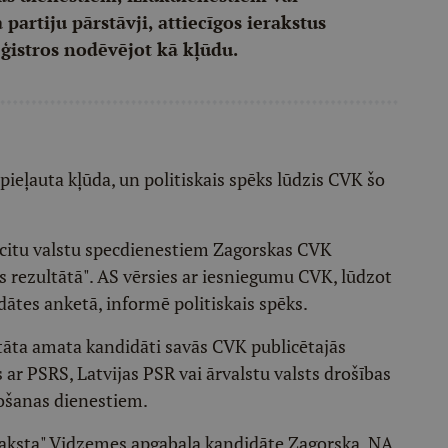
partiju pārstāvji, attiecīgos ierakstus
ģistros nodēvējot kā kļūdu.
pieļauta kļūda, un politiskais spēks lūdzis CVK šo
ar citu valstu specdienestiem Zagorskas CVK
s rezultātā". AS vērsies ar iesniegumu CVK, lūdzot
dātes anketā, informē politiskais spēks.
utāta amata kandidāti savās CVK publicētajās
s ar PSRS, Latvijas PSR vai ārvalstu valsts drošības
košanas dienestiem.
araksta" Vidzemes apgabala kandidāte Zagorska, NA