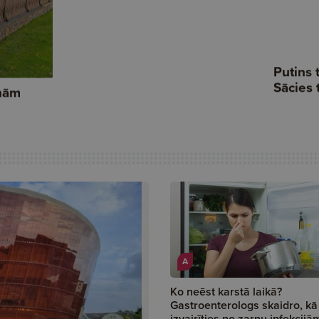
A
Ko neēst karstā laikā?
Gastroenterologs skaidro, kā
izvairīties no zarnu infekcijā