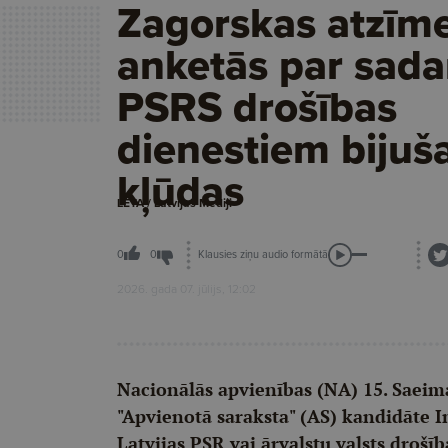
Zagorskas atzīm
anketās par sada
PSRS drošības
dienestiem bijuš
kļūdas
LETA / Latvijas Mediji
Klausies ziņu audio formātā
0
0
2026. gada 07. jūlijs, 12:02
Nacionālās apvienības (NA) 15. Saeim
"Apvienotā saraksta" (AS) kandidāte I
Latvijas PSR vai ārvalstu valsts drošī