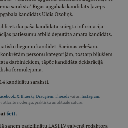
zema saraksta" Rīgas apgabala kandidāts Jāzeps
pgabala kandidāts Uldis Ozoliņš.
ublicēta kā paša kandidāta sniegta informācija.
ācijas patiesumu atbild deputāta amata kandidāts.
mātisku liegumu kandidēt. Saeimas vēlēšanu
z konkrētām personu kategorijām, tostarp bijušiem
tata darbiniekiem, tāpēc kandidāta deklarācijā
ridiskā formulējuma.
4 kandidātu saraksti.
acebook
,
X
,
Bluesky
,
Draugiem
,
Threads
vai arī
Instagram
.
v atlasītu noderīgu, praktisku un aktuālu saturu.
pai
šeit
.
ēļā saņem padziļinātu LASI.LV galvenā redaktora