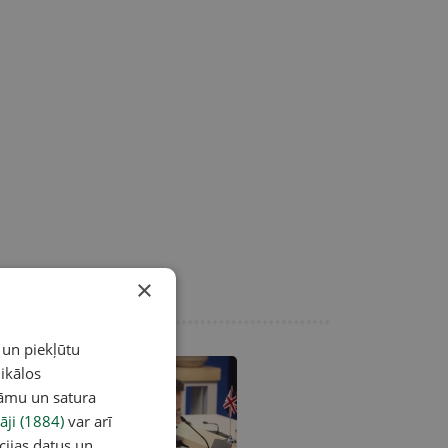
×
 un piekļūtu
ikālos
lāmu un satura
āji (1884)
var arī
cijas datus un