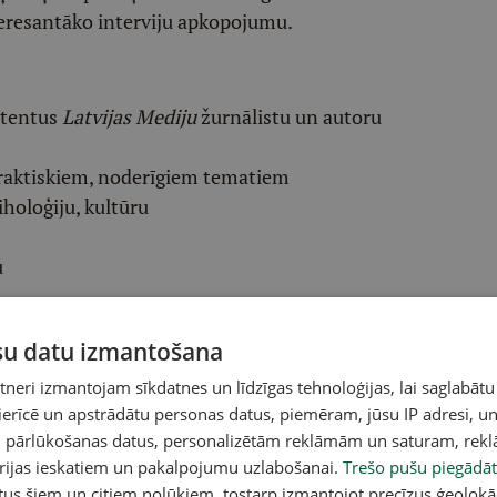
eresantāko interviju apkopojumu.
etentus
Latvijas Mediju
žurnālistu un autoru
raktiskiem, noderīgiem tematiem
iholoģiju, kultūru
u
ūsu datu izmantošana
eri izmantojam sīkdatnes un līdzīgas tehnoloģijas, lai saglabātu
 ierīcē un apstrādātu personas datus, piemēram, jūsu IP adresi, un
un pārlūkošanas datus, personalizētām reklāmām un saturam, rek
orijas ieskatiem un pakalpojumu uzlabošanai.
Trešo pušu piegādāt
tus šiem un citiem nolūkiem, tostarp izmantojot precīzus ģeolokā