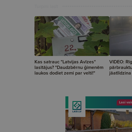
Turpini lasīt
Kas satrauc "Latvijas Avīzes"
VIDEO: Rīg
lasītājus? "Daudzbērnu ģimenēm
pārbrauktu
laukos dodiet zemi par velti!"
jāatlīdzin