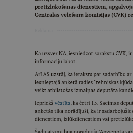
pretizlūkošanas dienestiem, apgalvoja 
Centrālās vēlēšanu komisijas (CVK) re
Reklāma
Kā uzsver NA, iesniedzot sarakstu CVK, ir 
informāciju labot.
Arī AS uzstāj, ka ieraksts par sadarbību 
iesniegtajā anketā radies "tehniskas kļūda
veikt atbilstošas izmaiņas deputāta kandi
Iepriekš
vēstīts
, ka četri 15. Saeimas dep
anketās tika norādījuši, ka ir sadarbojušie
dienestiem, izlūkdienestiem vai pretizlū
Šādu atzīmi bija norādījuši "Apvienotā s