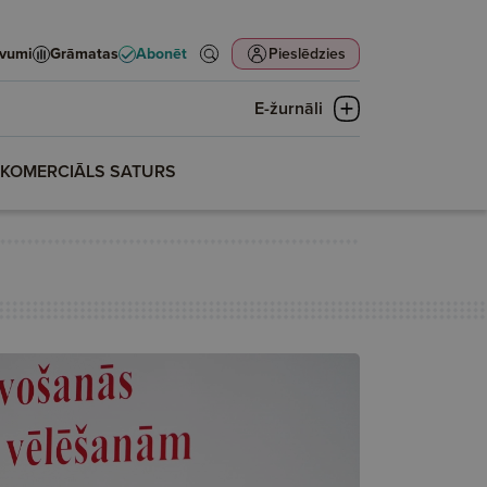
evumi
Grāmatas
Abonēt
Pieslēdzies
E-žurnāli
KOMERCIĀLS SATURS