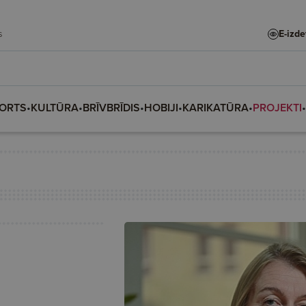
rs
E-izd
ORTS
•
KULTŪRA
•
BRĪVBRĪDIS
•
HOBIJI
•
KARIKATŪRA
•
PROJEKTI
•