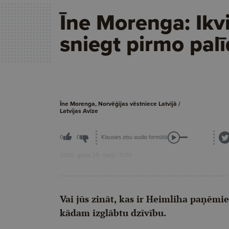
Īne Morenga: Ikv
sniegt pirmo pal
Īne Morenga, Norvēģijas vēstniece Latvijā /
Latvijas Avīze
Klausies ziņu audio formātā
0
0
2026. gada 29. maijs, 11:00
Vai jūs zināt, kas ir Heimliha paņēmien
kādam izglābtu dzīvību.