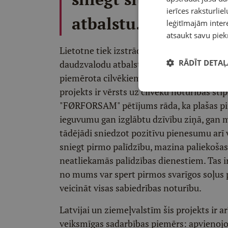
ierīces raksturliel
atbalstu.
leģitīmajām intere
atsaukt savu piek
Lietotne tiek izstrādāta, īpašu uzmanību 
RĀDĪT DETAĻ
daudzvalodu atbalsts, teksta nolasīšana ba
piemērota cilvēkiem ar dažādām vajadzībām
projekts ir vērsts uz cilvēku noturības s
"FØRFORSAM" pētījums rāda, ka plašas pir
ieguvumu gan izglābtu dzīvību ziņā, gan 
tādējādi sniedzot pozitīvu pienesumu arī 
sniegt pirmo palīdzību, mazina paliekošas 
neatliekamās palīdzības dienestiem. Tas i
no mums var spert pirmos svarīgos soļus p
veicināt visas sabiedrības noturību.
Latvijai un ziemeļvalstīm šis projekts ir a
veiksmīgas sadarbības piemērs: apvienojo