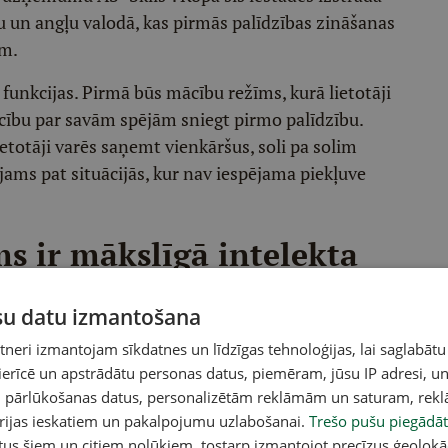
u un angļu valodā, kas pirmās palīdzības zināšanas
am.
unkcijas. Pirmā būs mācību režīms, kurā lietotāji
iecību par savām spējām sniegt pirmo palīdzību.
ietotāji varēs saņemt vienkāršus, soli pa solim
jams pat situācijās, kur nav iespējama piekļuve
s ir mākslīgā intelekta
kā: ja cilvēks nevar
ūsu datu izmantošana
alīdzības numuru vai
eri izmantojam sīkdatnes un līdzīgas tehnoloģijas, lai saglabātu
 ierīcē un apstrādātu personas datus, piemēram, jūsu IP adresi, un
ašanos, lietotne spēs
un pārlūkošanas datus, personalizētām reklāmām un saturam, rek
orijas ieskatiem un pakalpojumu uzlabošanai.
Trešo pušu piegādāt
ielāgotus padomus un
tus šiem un citiem nolūkiem, tostarp izmantojot precīzus ģeolokā