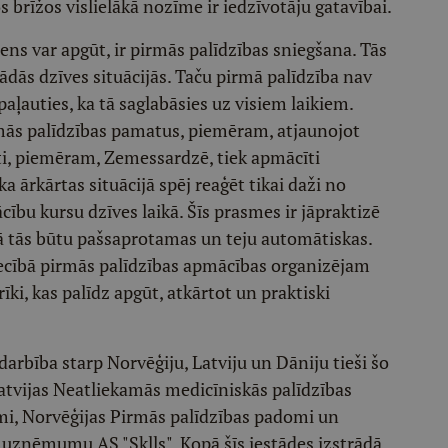
os brīžos vislielākā nozīme ir iedzīvotāju gatavībai.
s var apgūt, ir pirmās palīdzības sniegšana. Tās
ādās dzīves situācijās. Taču pirmā palīdzība nav
aļauties, ka tā saglabāsies uz visiem laikiem.
irmās palīdzības pamatus, piemēram, atjaunojot
Citi, piemēram, Zemessardzē, tiek apmācīti
 ārkārtas situācijā spēj reaģēt tikai daži no
cību kursu dzīves laikā. Šīs prasmes ir jāpraktizē
cijā tās būtu pašsaprotamas un teju automātiskas.
iecībā pirmās palīdzības apmācības organizējam
 rīki, kas palīdz apgūt, atkārtot un praktiski
rbība starp Norvēģiju, Latviju un Dāniju tieši šo
atvijas Neatliekamās medicīniskās palīdzības
mi, Norvēģijas Pirmās palīdzības padomi un
 uzņēmumu AS "Sklls". Kopā šīs iestādes izstrādā