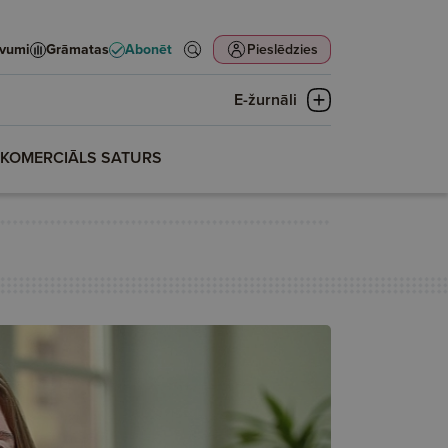
evumi
Grāmatas
Abonēt
Pieslēdzies
E-žurnāli
KOMERCIĀLS SATURS