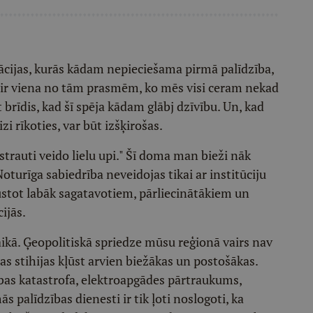
tuācijas, kurās kādam nepieciešama pirmā palīdzība,
bu ir viena no tām prasmēm, ko mēs visi ceram nekad
brīdis, kad šī spēja kādam glābj dzīvību. Un, kad
zi rīkoties, var būt izšķirošas.
rauti veido lielu upi." Šī doma man bieži nāk
oturīga sabiedrība neveidojas tikai ar institūciju
ūstot labāk sagatavotiem, pārliecinātākiem un
ijās.
ikā. Ģeopolitiskā spriedze mūsu reģionā vairs nav
bas stihijas kļūst arvien biežākas un postošākas.
abas katastrofa, elektroapgādes pārtraukums,
s palīdzības dienesti ir tik ļoti noslogoti, ka