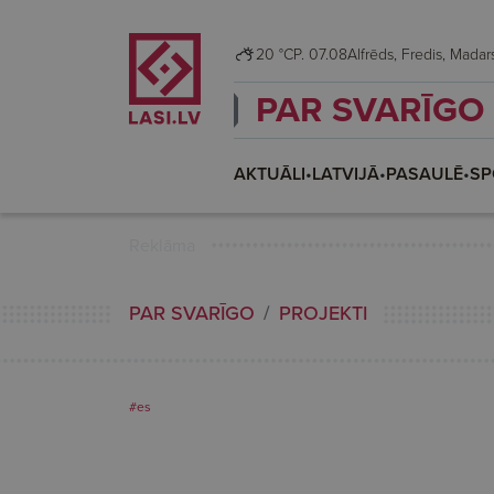
20 °C
P. 07.08
Alfrēds, Fredis, Mada
PAR SVARĪGO
AKTUĀLI
•
LATVIJĀ
•
PASAULĒ
•
SP
Reklāma
PAR SVARĪGO
PROJEKTI
#es