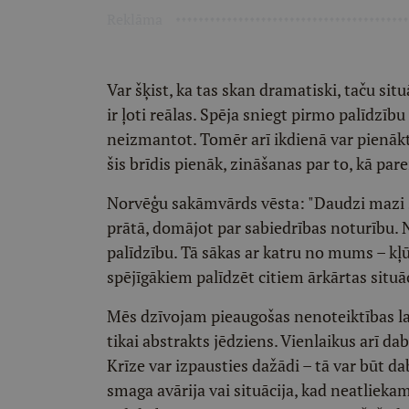
Reklāma
Var šķist, ka tas skan dramatiski, taču si
ir ļoti reālas. Spēja sniegt pirmo palīdzī
neizmantot. Tomēr arī ikdienā var pienākt 
šis brīdis pienāk, zināšanas par to, kā parei
Norvēģu sakāmvārds vēsta: "Daudzi mazi st
prātā, domājot par sabiedrības noturību. N
palīdzību. Tā sākas ar katru no mums – kļ
spējīgākiem palīdzēt citiem ārkārtas situāc
Mēs dzīvojam pieaugošas nenoteiktības la
tikai abstrakts jēdziens. Vienlaikus arī da
Krīze var izpausties dažādi – tā var būt d
smaga avārija vai situācija, kad neatliekamā