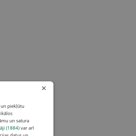
×
 un piekļūtu
ikālos
lāmu un satura
āji (1884)
var arī
cijas datus un