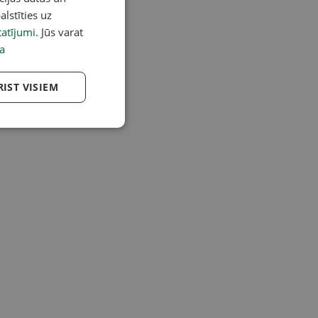
alstīties uz
atījumi
. Jūs varat
a
RIST VISIEM