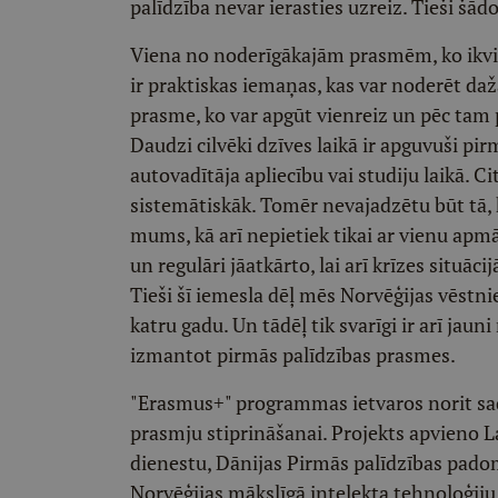
palīdzība nevar ierasties uzreiz. Tieši šād
Viena no noderīgākajām prasmēm, ko ikvien
ir praktiskas iemaņas, kas var noderēt daž
prasme, ko var apgūt vienreiz un pēc tam p
Daudzi cilvēki dzīves laikā ir apguvuši p
autovadītāja apliecību vai studiju laikā. 
sistemātiskāk. Tomēr nevajadzētu būt tā, ka
mums, kā arī nepietiek tikai ar vienu apmā
un regulāri jāatkārto, lai arī krīzes situā
Tieši šī iemesla dēļ mēs Norvēģijas vēstn
katru gadu. Un tādēļ tik svarīgi ir arī jauni
izmantot pirmās palīdzības prasmes.
"Erasmus+" programmas ietvaros norit sada
prasmju stiprināšanai. Projekts apvieno L
dienestu, Dānijas Pirmās palīdzības pado
Norvēģijas mākslīgā intelekta tehnoloģiju