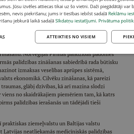
umus. Jūsu izvēles attiecas tikai uz šo vietni. Daži piegādātāji var b
sēm, nevis piekrišanu; jums ir tiesības iebilst sadaļā
Reklāmu iest
rišanu jebkurā laikā sadaļā
Sīkdatņu iestatījumi
.
Privātuma politik
pievēršot piekļūstamībai – tajā būs pieejams
AS
ATTEIKTIES NO VISIEM
PIEK
lsī, vizuāli norādījumi un lietotnes vide, kas
 un atšķirīgu pieredzes līmeni. Savā būtībā šis
tiprināšanu. Norvēģijas Pirmās palīdzības padomes
mās palīdzības zināšanas sabiedrībā rada būtisku
mazinot izmaksas veselības aprūpes sistēmā,
valsts ekonomikā. Cilvēku zināšanas, kā pareizi
traumas, glābj dzīvības, kā arī mazina slodzi
r viens no skaidrākajiem piemēriem tam, kā katrs
irms palīdzības ierašanās un tādējādi tieši
rī praktiskas ziemeļvalstu un Baltijas valstu
t Latvijas neatliekamās medicīniskās palīdzības