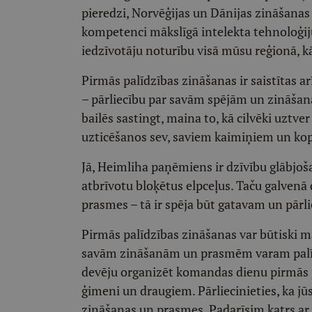
pieredzi, Norvēģijas un Dānijas zināšanas 
kompetenci mākslīgā intelekta tehnoloģiju i
iedzīvotāju noturību visā mūsu reģionā, kā
Pirmās palīdzības zināšanas ir saistītas 
– pārliecību par savām spējām un zināšanām
bailēs sastingt, maina to, kā cilvēki uztver
uzticēšanos sev, saviem kaimiņiem un kopi
Jā, Heimliha paņēmiens ir dzīvību glābjoš
atbrīvotu bloķētus elpceļus. Taču galvenā 
prasmes – tā ir spēja būt gatavam un pārl
Pirmās palīdzības zināšanas var būtiski ma
savām zināšanām un prasmēm varam palīdzē
devēju organizēt komandas dienu pirmās p
ģimeni un draugiem. Pārliecinieties, ka j
zināšanas un prasmes. Padarīsim katrs ar