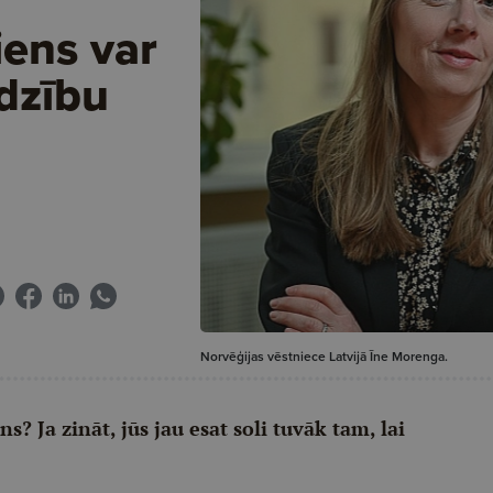
iens var
īdzību
Norvēģijas vēstniece Latvijā Īne Morenga.
s? Ja zināt, jūs jau esat soli tuvāk tam, lai