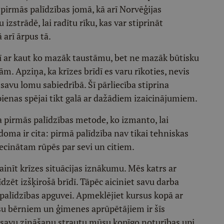
pirmās palīdzības jomā, kā arī Norvēģijas
zstrādē, lai radītu rīku, kas var stiprināt
 arī ārpus tā.
arī ar kaut ko mazāk taustāmu, bet ne mazāk būtisku
. Apziņa, ka krīzes brīdī es varu rīkoties, nevis
 savu lomu sabiedrībā. Šī pārliecība stiprina
enas spējai tikt galā ar dažādiem izaicinājumiem.
a pirmās palīdzības metode, ko izmanto, lai
doma ir cita: pirmā palīdzība nav tikai tehniskas
iecinātam rūpēs par sevi un citiem.
inīt krīzes situācijas iznākumu. Mēs katrs ar
t izšķirošā brīdī. Tāpēc aiciniet savu darba
alīdzības apguvei. Apmeklējiet kursus kopā ar
ūsu bērniem un ģimenes aprūpētājiem ir šīs
 savu zināšanu strautu mūsu kopīgo noturības upi