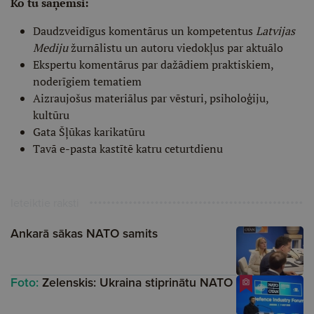
Ko tu saņemsi:
Daudzveidīgus komentārus un kompetentus
Latvijas
Mediju
žurnālistu un autoru viedokļus par aktuālo
Ekspertu komentārus par dažādiem praktiskiem,
noderīgiem tematiem
Aizraujošus materiālus par vēsturi, psiholoģiju,
kultūru
Gata Šļūkas karikatūru
Tavā e-pasta kastītē katru ceturtdienu
Ieteiktie raksti
Ankarā sākas NATO samits
Foto:
Zelenskis: Ukraina stiprinātu NATO