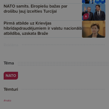
NATO samits. Eiropiešu bažas par
drošību ļauj izcelties Turcijai
A
Pirmā atbilde uz Krievijas
hibrīdapdraudējumiem ir valstu nacionālā
atbildība, uzskata Braže
Reklāma
Tēma
NATO
Tēmturi
#nato