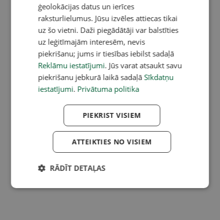
ģeolokācijas datus un ierīces
raksturlielumus. Jūsu izvēles attiecas tikai
uz šo vietni. Daži piegādātāji var balstīties
uz leģitīmajām interesēm, nevis
piekrišanu; jums ir tiesības iebilst sadaļā
Reklāmu iestatījumi
. Jūs varat atsaukt savu
piekrišanu jebkurā laikā sadaļā
Sīkdatņu
iestatījumi
.
Privātuma politika
PIEKRIST VISIEM
ATTEIKTIES NO VISIEM
RĀDĪT DETAĻAS