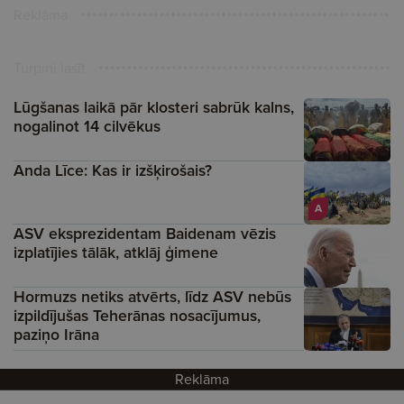
Reklāma
Turpini lasīt
Lūgšanas laikā pār klosteri sabrūk kalns,
nogalinot 14 cilvēkus
Anda Līce: Kas ir izšķirošais?
A
ASV eksprezidentam Baidenam vēzis
izplatījies tālāk, atklāj ģimene
Hormuzs netiks atvērts, līdz ASV nebūs
izpildījušas Teherānas nosacījumus,
paziņo Irāna
Reklāma