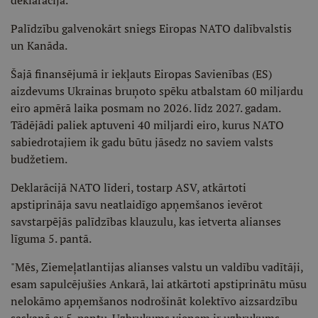
deklarācijā.
Palīdzību galvenokārt sniegs Eiropas NATO dalībvalstis
un Kanāda.
Šajā finansējumā ir iekļauts Eiropas Savienības (ES)
aizdevums Ukrainas bruņoto spēku atbalstam 60 miljardu
eiro apmērā laika posmam no 2026. līdz 2027. gadam.
Tādējādi paliek aptuveni 40 miljardi eiro, kurus NATO
sabiedrotajiem ik gadu būtu jāsedz no saviem valsts
budžetiem.
Deklarācijā NATO līderi, tostarp ASV, atkārtoti
apstiprināja savu neatlaidīgo apņemšanos ievērot
savstarpējās palīdzības klauzulu, kas ietverta alianses
līguma 5. pantā.
"Mēs, Ziemeļatlantijas alianses valstu un valdību vadītāji,
esam sapulcējušies Ankarā, lai atkārtoti apstiprinātu mūsu
nelokāmo apņemšanos nodrošināt kolektīvo aizsardzību