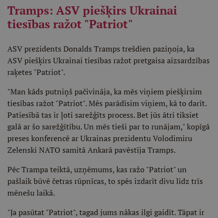
Tramps: ASV piešķirs Ukrainai
tiesības ražot "Patriot"
ASV prezidents Donalds Tramps trešdien paziņoja, ka
ASV piešķirs Ukrainai tiesības ražot pretgaisa aizsardzības
raķetes "Patriot".
"Man kāds putniņš pačivināja, ka mēs viņiem piešķirsim
tiesības ražot "Patriot". Mēs parādīsim viņiem, kā to darīt.
Patiesībā tas ir ļoti sarežģīts process. Bet jūs ātri tiksiet
galā ar šo sarežģītību. Un mēs tieši par to runājam," kopīgā
preses konferencē ar Ukrainas prezidentu Volodimiru
Zelenski NATO samitā Ankarā pavēstīja Tramps.
Pēc Trampa teiktā, uzņēmums, kas ražo "Patriot" un
pašlaik būvē četras rūpnīcas, to spēs izdarīt divu līdz trīs
mēnešu laikā.
"Ja pasūtat "Patriot", tagad jums nākas ilgi gaidīt. Tāpat ir