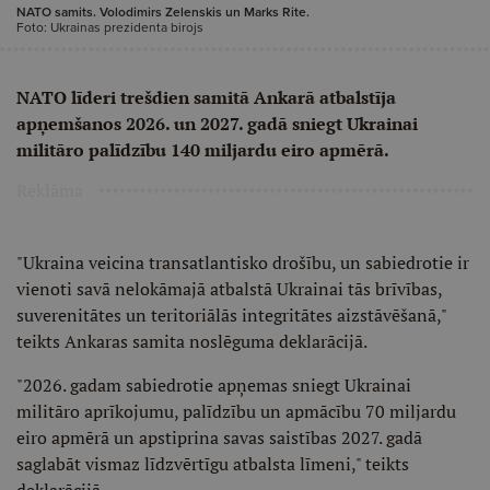
NATO samits. Volodimirs Zelenskis un Marks Rite.
Foto: Ukrainas prezidenta birojs
NATO līderi trešdien samitā Ankarā atbalstīja
apņemšanos 2026. un 2027. gadā sniegt Ukrainai
militāro palīdzību 140 miljardu eiro apmērā.
Reklāma
"Ukraina veicina transatlantisko drošību, un sabiedrotie ir
vienoti savā nelokāmajā atbalstā Ukrainai tās brīvības,
suverenitātes un teritoriālās integritātes aizstāvēšanā,"
teikts Ankaras samita noslēguma deklarācijā.
"2026. gadam sabiedrotie apņemas sniegt Ukrainai
militāro aprīkojumu, palīdzību un apmācību 70 miljardu
eiro apmērā un apstiprina savas saistības 2027. gadā
saglabāt vismaz līdzvērtīgu atbalsta līmeni," teikts