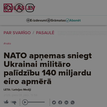
E-izdevumi
Grāmatas
Abonēt
PAR SVARĪGO
PASAULĒ
#nato
NATO apņemas sniegt
Ukrainai militāro
palīdzību 140 miljardu
eiro apmērā
LETA / Latvijas Mediji
2026. gada 08. jūlijs, 15:59
1
0