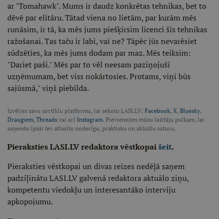
ar "Tomahawk". Mums ir daudz konkrētas tehnikas, bet to
dēvē par elitāru. Tātad viena no lietām, par kurām mēs
runāsim, ir tā, ka mēs jums piešķirsim licenci šīs tehnikas
ražošanai. Tas taču ir labi, vai ne? Tāpēc jūs nevarēsiet
sūdzēties, ka mēs jums dodam par maz. Mēs teiksim:
"Dariet paši." Mēs par to vēl neesam paziņojuši
uzņēmumam, bet viss nokārtosies. Protams, viņi būs
sajūsmā," viņš piebilda.
Izvēlies savu soctīklu platformu, lai sekotu LASI.LV:
Facebook
,
X
,
Bluesky
,
Draugiem
,
Threads
vai arī
Instagram
. Pievienojies mūsu lasītāju pulkam, lai
saņemtu īpaši tev atlasītu noderīgu, praktisku un aktuālu saturu.
Pieraksties LASI.LV redaktora vēstkopai
šeit
.
Pieraksties vēstkopai un divas reizes nedēļā saņem
padziļinātu LASI.LV galvenā redaktora aktuālo ziņu,
kompetentu viedokļu un interesantāko interviju
apkopojumu.