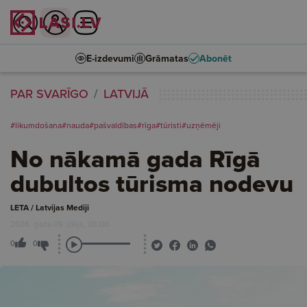
E-izdevumi
Grāmatas
Abonēt
PAR SVARĪGO
LATVIJĀ
#likumdošana
#nauda
#pašvaldības
#rīga
#tūristi
#uzņēmēji
No nākamā gada Rīgā
dubultos tūrisma nodevu
LETA / Latvijas Mediji
2026. gada 09. jūlijs, 08:00
0
0