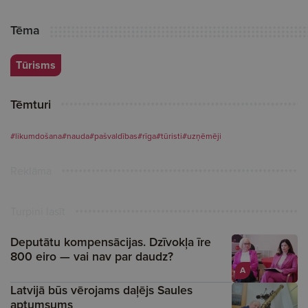
Tēma
Tūrisms
Tēmturi
#likumdošana
#nauda
#pašvaldības
#rīga
#tūristi
#uzņēmēji
Reklāma
Turpini lasīt
Deputātu kompensācijas. Dzīvokļa īre
800 eiro — vai nav par daudz?
A
Latvijā būs vērojams daļējs Saules
aptumsums