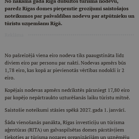
No nākamā gada Rīgā dubultos tūrisma nodevu,
paredz Rīgas domes pieņemtie grozījumi saistošajos
noteikumos par pašvaldības nodevu par atpūtnieku un
tūristu uzņemšanu Rīgā.
Reklāma
No pašreizējā viena eiro nodeva tiks paaugstināta līdz
diviem eiro par personu par nakti. Nodevas apmērs būs
1,78 eiro, kas kopā ar pievienotās vērtības nodokli ir 2
eiro.
Kopējais nodevas apmērs nedrīkstēs pārsniegt 17,80 eiro
par kopējo nepārtraukto uzturēšanās laiku tūristu mītnē.
Saistošie noteikumi stāsies spēkā 2027. gada 1. janvārī.
Šāda vienošanās panākta, Rīgas investīciju un tūrisma
aģentūras (RITA) un galvaspilsētas domes pārstāvjiem
tiekoties ar tūrisma nozares organizācijām un uzņēmēju