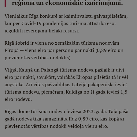
reģionā un ekonomiskie izaicinājumi.
Vienlaikus Rīga konkurē ar kaimiņvalstu galvaspilsētām,
kur pēc Covid-19 pandēmijas tūrisma attīstībā esot
ieguldīti ievērojami lielāki resursi.
Rīgā šobrīd ir viena no zemākajām tūrisma nodevām
Eiropā — viens eiro par personu par nakti (0,89 eiro un
pievienotās vērtības nodoklis).
Viļņā, Kauņā un Palangā tūrisma nodeva pašlaik ir divi
eiro par nakti, savukārt, vairākās Eiropas pilsētās tā ir vēl
augstāka. Arī citas pašvaldības Latvijā pakāpeniski ievieš
tūrisma nodevu, piemēram, Kuldīga no šī gada ievieš 1,5
eiro nodevu.
Rīgas dome tūrisma nodevu ieviesa 2023. gadā. Tajā pašā
gadā nodeva tika samazināta līdz 0,89 eiro, kas kopā ar
pievienotās vērtības nodokli veidoja vienu eiro.