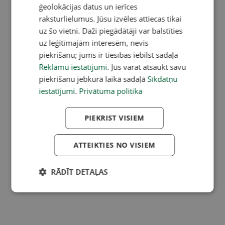
ģeolokācijas datus un ierīces
raksturlielumus. Jūsu izvēles attiecas tikai
uz šo vietni. Daži piegādātāji var balstīties
uz leģitīmajām interesēm, nevis
piekrišanu; jums ir tiesības iebilst sadaļā
Reklāmu iestatījumi
. Jūs varat atsaukt savu
piekrišanu jebkurā laikā sadaļā
Sīkdatņu
iestatījumi
.
Privātuma politika
PIEKRIST VISIEM
ATTEIKTIES NO VISIEM
RĀDĪT DETAĻAS