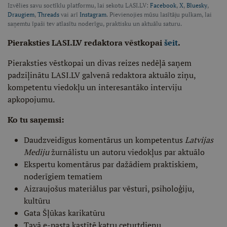
Izvēlies savu soctīklu platformu, lai sekotu LASI.LV:
Facebook
,
X
,
Bluesky
,
Draugiem
,
Threads
vai arī
Instagram
. Pievienojies mūsu lasītāju pulkam, lai
saņemtu īpaši tev atlasītu noderīgu, praktisku un aktuālu saturu.
Pieraksties LASI.LV redaktora vēstkopai
šeit
.
Pieraksties vēstkopai un divas reizes nedēļā saņem
padziļinātu LASI.LV galvenā redaktora aktuālo ziņu,
kompetentu viedokļu un interesantāko interviju
apkopojumu.
Ko tu saņemsi:
Daudzveidīgus komentārus un kompetentus
Latvijas
Mediju
žurnālistu un autoru viedokļus par aktuālo
Ekspertu komentārus par dažādiem praktiskiem,
noderīgiem tematiem
Aizraujošus materiālus par vēsturi, psiholoģiju,
kultūru
Gata Šļūkas karikatūru
Tavā e-pasta kastītē katru ceturtdienu