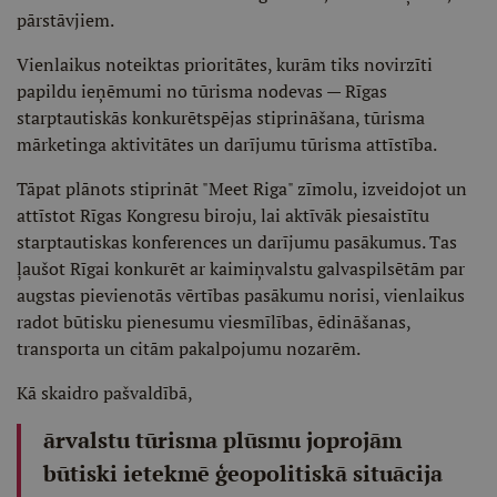
pārstāvjiem.
Vienlaikus noteiktas prioritātes, kurām tiks novirzīti
papildu ieņēmumi no tūrisma nodevas — Rīgas
starptautiskās konkurētspējas stiprināšana, tūrisma
mārketinga aktivitātes un darījumu tūrisma attīstība.
Tāpat plānots stiprināt "Meet Riga" zīmolu, izveidojot un
attīstot Rīgas Kongresu biroju, lai aktīvāk piesaistītu
starptautiskas konferences un darījumu pasākumus. Tas
ļaušot Rīgai konkurēt ar kaimiņvalstu galvaspilsētām par
augstas pievienotās vērtības pasākumu norisi, vienlaikus
radot būtisku pienesumu viesmīlības, ēdināšanas,
transporta un citām pakalpojumu nozarēm.
Kā skaidro pašvaldībā,
ārvalstu tūrisma plūsmu joprojām
būtiski ietekmē ģeopolitiskā situācija