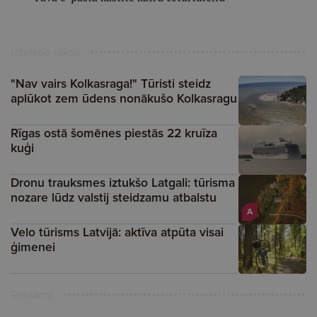
Ieteiktie raksti
"Nav vairs Kolkasraga!" Tūristi steidz
aplūkot zem ūdens nonākušo Kolkasragu
Rīgas ostā šomēnes piestās 22 kruīza
kuģi
Dronu trauksmes iztukšo Latgali: tūrisma
nozare lūdz valstij steidzamu atbalstu
A
Velo tūrisms Latvijā: aktīva atpūta visai
ģimenei
Reklāma