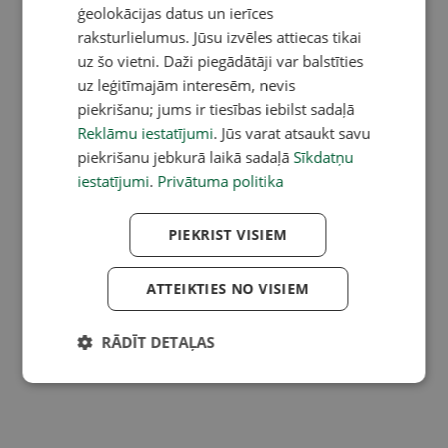
ģeolokācijas datus un ierīces
raksturlielumus. Jūsu izvēles attiecas tikai
uz šo vietni. Daži piegādātāji var balstīties
uz leģitīmajām interesēm, nevis
piekrišanu; jums ir tiesības iebilst sadaļā
Reklāmu iestatījumi
. Jūs varat atsaukt savu
piekrišanu jebkurā laikā sadaļā
Sīkdatņu
iestatījumi
.
Privātuma politika
PIEKRIST VISIEM
ATTEIKTIES NO VISIEM
RĀDĪT DETAĻAS