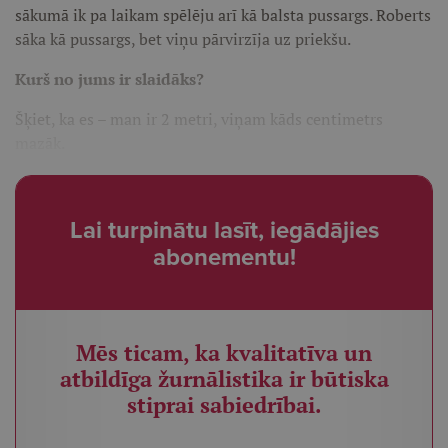
sākumā ik pa laikam spēlēju arī kā balsta pussargs. Roberts
sāka kā pussargs, bet viņu pārvirzīja uz priekšu.
Kurš no jums ir slaidāks?
Šķiet, ka es – man ir 2 metri, viņam kāds centimetrs
mazāk.
Lai turpinātu lasīt, iegādājies
abonementu!
Mēs ticam, ka kvalitatīva un
atbildīga žurnālistika ir būtiska
stiprai sabiedrībai.