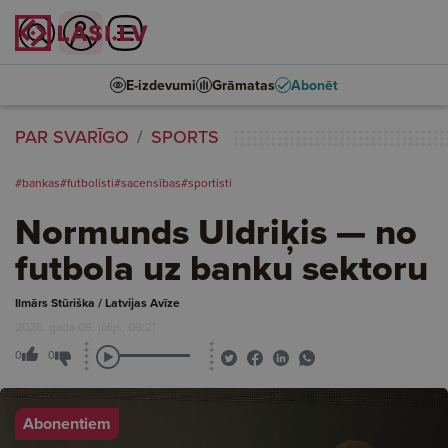
E-izdevumi
Grāmatas
Abonēt
PAR SVARĪGO
SPORTS
#bankas
#futbolisti
#sacensības
#sportisti
Normunds Uldriķis — no
futbola uz banku sektoru
Ilmārs Stūriška / Latvijas Avīze
2026. gada 09. jūlijs, 09:21
0
0
Abonentiem