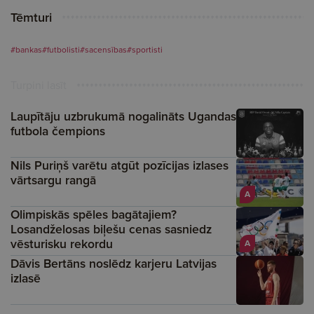
Tēmturi
#bankas
#futbolisti
#sacensības
#sportisti
Turpini lasīt
Laupītāju uzbrukumā nogalināts Ugandas
futbola čempions
Nils Puriņš varētu atgūt pozīcijas izlases
vārtsargu rangā
A
Olimpiskās spēles bagātajiem?
Losandželosas biļešu cenas sasniedz
vēsturisku rekordu
A
Dāvis Bertāns noslēdz karjeru Latvijas
izlasē