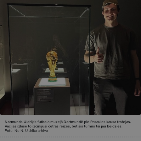
Normunds Uldriķis futbola muzejā Dortmundē pie Pasaules kausa trofejas.
Vācijas izlase to izcīnījusi četras reizes, bet šis turnīrs tai jau beidzies.
Foto: No N. Uldriķa arhīva