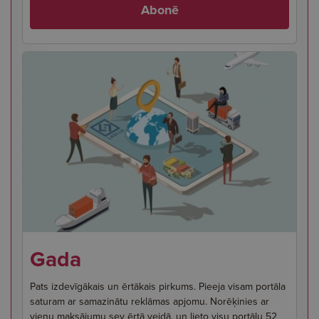
Abonē
Gada
Pats izdevīgākais un ērtākais pirkums. Pieeja visam portāla
saturam ar samazinātu reklāmas apjomu. Norēķinies ar
vienu maksājumu sev ērtā veidā, un lieto visu portālu 52