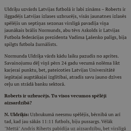
Uldriķu uzvārds Latvijas futbolā ir labi zināms – Roberts ir
ilggadējs Latvijas izlases uzbrucējs, visās jaunatnes izlasēs
spēlējis un septiņas sezonas virslīgā pavadīja viņa
jaunākais brālis Normunds, abu tēvs Askolds ir Latvijas
Futbola federācijas prezidenta Vadima Ļašenko palīgs, bija
spilgts futbola žurnālists.
Normunda Uldriķa vārds kādu laiku pazudis no aprites.
Savainojumu dēļ viņš pērn 24 gadu vecumā nolēma likt
karjerai punktu, bet, pateicoties Latvijas Universitātē
iegūtajai augstākajai izglītībai, atradis savu jauno dzīves
ceļu un strādā banku sektorā.
Roberts ir uzbrucējs. Tu visos vecumos spēlēji
aizsardzībā?
N. Uldriķis:
Uzbrukumā neesmu spēlējis, bērnībā un arī
tad, kad jau sākās 11:11 futbols, biju pussargs. Vēlāk
"Mettā" Andris Riherts pabīdīja uz aizsardzību, bet virslīgā