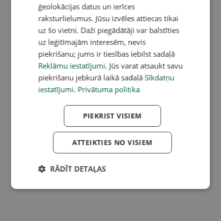
ģeolokācijas datus un ierīces
raksturlielumus. Jūsu izvēles attiecas tikai
uz šo vietni. Daži piegādātāji var balstīties
uz leģitīmajām interesēm, nevis
piekrišanu; jums ir tiesības iebilst sadaļā
Reklāmu iestatījumi
. Jūs varat atsaukt savu
piekrišanu jebkurā laikā sadaļā
Sīkdatņu
iestatījumi
.
Privātuma politika
PIEKRIST VISIEM
ATTEIKTIES NO VISIEM
RĀDĪT DETAĻAS