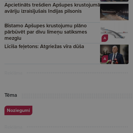
Apcietināts trešdien Apšupes krustojumā
avāriju izraisījušais Indijas pilsonis
Bīstamo Apšupes krustojumu plāno
pārbūvēt par divu līmeņu satiksmes
mezglu
A
Līcīša feļetons: Atgriežas vīra dūša
A
Reklāma
Tēma
Noziegumi
Reklāma