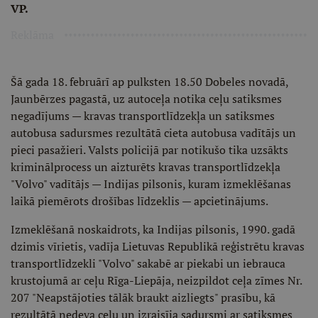
VP.
Reklāma
Šā gada 18. februārī ap pulksten 18.50 Dobeles novadā,
Jaunbērzes pagastā, uz autoceļa notika ceļu satiksmes
negadījums — kravas transportlīdzekļa un satiksmes
autobusa sadursmes rezultātā cieta autobusa vadītājs un
pieci pasažieri. Valsts policijā par notikušo tika uzsākts
kriminālprocess un aizturēts kravas transportlīdzekļa
"Volvo" vadītājs — Indijas pilsonis, kuram izmeklēšanas
laikā piemērots drošības līdzeklis — apcietinājums.
Izmeklēšanā noskaidrots, ka Indijas pilsonis, 1990. gadā
dzimis vīrietis, vadīja Lietuvas Republikā reģistrētu kravas
transportlīdzekli "Volvo" sakabē ar piekabi un iebrauca
krustojumā ar ceļu Rīga-Liepāja, neizpildot ceļa zīmes Nr.
207 "Neapstājoties tālāk braukt aizliegts" prasību, kā
rezultātā nedeva ceļu un izraisīja sadursmi ar satiksmes