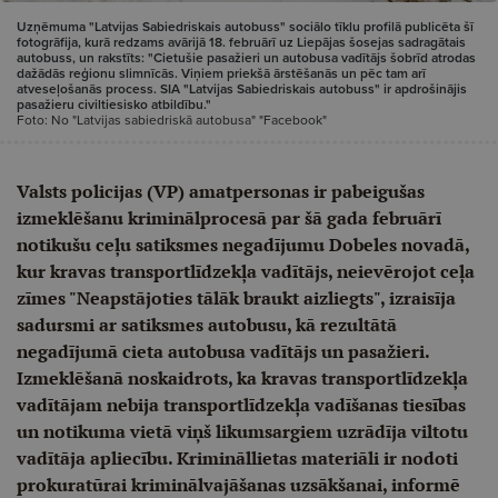
Uzņēmuma "Latvijas Sabiedriskais autobuss" sociālo tīklu profilā publicēta šī
fotogrāfija, kurā redzams avārijā 18. februārī uz Liepājas šosejas sadragātais
autobuss, un rakstīts: "Cietušie pasažieri un autobusa vadītājs šobrīd atrodas
dažādās reģionu slimnīcās. Viņiem priekšā ārstēšanās un pēc tam arī
atveseļošanās process. SIA "Latvijas Sabiedriskais autobuss" ir apdrošinājis
pasažieru civiltiesisko atbildību."
Foto: No "Latvijas sabiedriskā autobusa" "Facebook"
Valsts policijas (VP) amatpersonas ir pabeigušas
izmeklēšanu kriminālprocesā par šā gada februārī
notikušu ceļu satiksmes negadījumu Dobeles novadā,
kur kravas transportlīdzekļa vadītājs, neievērojot ceļa
zīmes "Neapstājoties tālāk braukt aizliegts", izraisīja
sadursmi ar satiksmes autobusu, kā rezultātā
negadījumā cieta autobusa vadītājs un pasažieri.
Izmeklēšanā noskaidrots, ka kravas transportlīdzekļa
vadītājam nebija transportlīdzekļa vadīšanas tiesības
un notikuma vietā viņš likumsargiem uzrādīja viltotu
vadītāja apliecību. Krimināllietas materiāli ir nodoti
prokuratūrai kriminālvajāšanas uzsākšanai, informē