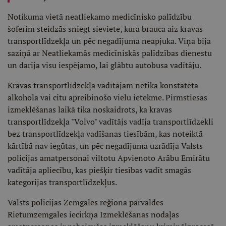
Notikuma vietā neatliekamo medicīnisko palīdzību
šoferim steidzās sniegt sieviete, kura brauca aiz kravas
transportlīdzekļa un pēc negadījuma neapjuka. Viņa bija
saziņā ar Neatliekamās medicīniskās palīdzības dienestu
un darīja visu iespējamo, lai glābtu autobusa vadītāju.
Kravas transportlīdzekļa vadītājam netika konstatēta
alkohola vai citu apreibinošo vielu ietekme. Pirmstiesas
izmeklēšanas laikā tika noskaidrots, ka kravas
transportlīdzekļa "Volvo" vadītājs vadīja transportlīdzekli
bez transportlīdzekļa vadīšanas tiesībām, kas noteiktā
kārtībā nav iegūtas, un pēc negadījuma uzrādīja Valsts
policijas amatpersonai viltotu Apvienoto Arābu Emirātu
vadītāja apliecību, kas piešķir tiesības vadīt smagās
kategorijas transportlīdzekļus.
Valsts policijas Zemgales reģiona pārvaldes
Rietumzemgales iecirkņa Izmeklēšanas nodaļas