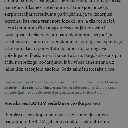
amatpersonas ir pabeigušas izmeklēšanu kriminālprocesā
par ceļu satiksmes noteikumu vai transportlīdzekļu
ekspluatācijas noteikumu pārkāpšanu, ja to izdarījusi
persona, kas vada transportlīdzekli, un ja tās rezultātā
cietušajam nodarīts smags miesas bojājums vai tā
izraisījusi cilvēka nāvi, un par dokumenta, kas piešķir
tiesības vai atbrīvo no pienākumiem, zīmoga vai spiedoga
viltošanu, kā arī par viltota dokumenta, zīmoga vai
spiedoga realizēšanu vai izmantošanu. Bargākais sods par
šādu noziedzīgu nodarījumu ir brīvības atņemšana uz
laiku līdz astoņiem gadiem. Soda apmēru nosaka tiesa.
Izvēlies savu soctīklu platformu, lai sekotu LASI.LV:
Facebook
,
X
,
Bluesky
,
Draugiem
,
Threads
vai arī
Instagram
. Pievienojies mūsu lasītāju pulkam, lai
saņemtu īpaši tev atlasītu noderīgu, praktisku un aktuālu saturu.
Pieraksties LASI.LV redaktora vēstkopai
šeit
.
Pieraksties vēstkopai un divas reizes nedēļā saņem
padziļinātu LASI.LV galvenā redaktora aktuālo ziņu,