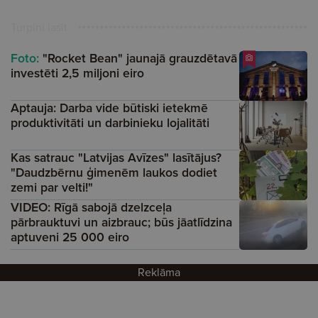
Turpini lasīt
Foto:
"Rocket Bean" jaunajā grauzdētavā
investēti 2,5 miljoni eiro
Aptauja: Darba vide būtiski ietekmē
produktivitāti un darbinieku lojalitāti
Kas satrauc "Latvijas Avīzes" lasītājus?
"Daudzbērnu ģimenēm laukos dodiet
zemi par velti!"
VIDEO: Rīgā sabojā dzelzceļa
pārbrauktuvi un aizbrauc; būs jāatlīdzina
aptuveni 25 000 eiro
Reklāma