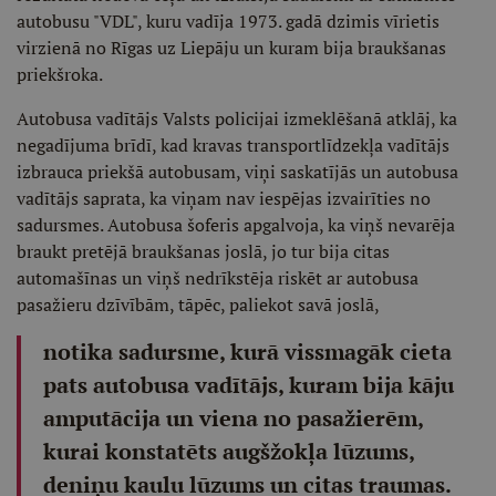
autobusu "VDL", kuru vadīja 1973. gadā dzimis vīrietis
virzienā no Rīgas uz Liepāju un kuram bija braukšanas
priekšroka.
Autobusa vadītājs Valsts policijai izmeklēšanā atklāj, ka
negadījuma brīdī, kad kravas transportlīdzekļa vadītājs
izbrauca priekšā autobusam, viņi saskatījās un autobusa
vadītājs saprata, ka viņam nav iespējas izvairīties no
sadursmes. Autobusa šoferis apgalvoja, ka viņš nevarēja
braukt pretējā braukšanas joslā, jo tur bija citas
automašīnas un viņš nedrīkstēja riskēt ar autobusa
pasažieru dzīvībām, tāpēc, paliekot savā joslā,
notika sadursme, kurā vissmagāk cieta
pats autobusa vadītājs, kuram bija kāju
amputācija un viena no pasažierēm,
kurai konstatēts augšžokļa lūzums,
deniņu kaulu lūzums un citas traumas.