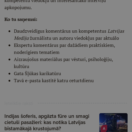
kompetentu viedokļu un interesantāko interviju
apkopojumu.
Ko tu saņemsi:
Daudzveidīgus komentārus un kompetentus
Latvijas
Mediju
žurnālistu un autoru viedokļus par aktuālo
Ekspertu komentārus par dažādiem praktiskiem,
noderīgiem tematiem
Aizraujošus materiālus par vēsturi, psiholoģiju,
kultūru
Gata Šļūkas karikatūru
Tavā e-pasta kastītē katru ceturtdienu
Ieteiktie raksti
Indijas šoferis, apgāzta fūre un smagi
cietuši pasažieri: kas notika Latvijas
bīstamākajā krustojumā?
A