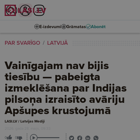
E-izdevumi
Grāmatas
Abonēt
PAR SVARĪGO
LATVIJĀ
Vainīgajam nav bijis
tiesību — pabeigta
izmeklēšana par Indijas
pilsoņa izraisīto avāriju
Apšupes krustojumā
LASI.LV / Latvijas Mediji
2026. gada 28. maijs, 09:33
0
0