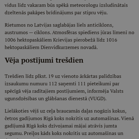
vidus līdz vakaram būs spēkā meteorologu izsludinātais
dzeltenās pakāpes brīdinājums par stipru vēju.
Rietumos no Latvijas saglabājas liels anticiklons,
austrumos — ciklons. Atmosfēras spiediens jūras līmenī no
1006 hektopaskāliem Krievijas pierobežā līdz 1016
hektopaskāliem Dienvidkurzemes novadā.
Vēja postījumi trešdien
Trešdien līdz plkst. 19 uz vienoto ārkārtas palīdzības
izsaukumu numuru 112 saņemti 111 pieteikumi par
spēcīgā vēja radītajiem postījumiem, informēja Valsts
ugunsdzēsības un glābšanas dienestā (VUGD).
Lielākoties vējš uz ceļa braucamās daļas nogāzis kokus,
četros gadījumos Rīgā koks nokritis uz automašīnas. Vienā
gadījumā Rīgā koks dzīvojamai mājai atrāvis jumta
segumu. Preiļos kāds koks nokritis uz automašīnas un