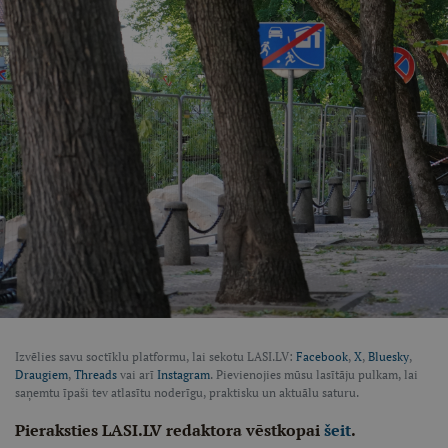
Izvēlies savu soctīklu platformu, lai sekotu LASI.LV:
Facebook
,
X
,
Bluesky
,
Draugiem
,
Threads
vai arī
Instagram
. Pievienojies mūsu lasītāju pulkam, lai
saņemtu īpaši tev atlasītu noderīgu, praktisku un aktuālu saturu.
Pieraksties LASI.LV redaktora vēstkopai
šeit
.