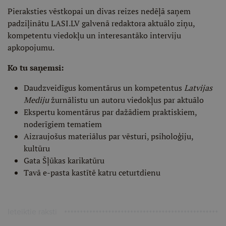
Pieraksties vēstkopai un divas reizes nedēļā saņem
padziļinātu LASI.LV galvenā redaktora aktuālo ziņu,
kompetentu viedokļu un interesantāko interviju
apkopojumu.
Ko tu saņemsi:
Daudzveidīgus komentārus un kompetentus
Latvijas
Mediju
žurnālistu un autoru viedokļus par aktuālo
Ekspertu komentārus par dažādiem praktiskiem,
noderīgiem tematiem
Aizraujošus materiālus par vēsturi, psiholoģiju,
kultūru
Gata Šļūkas karikatūru
Tavā e-pasta kastītē katru ceturtdienu
Ieteiktie raksti