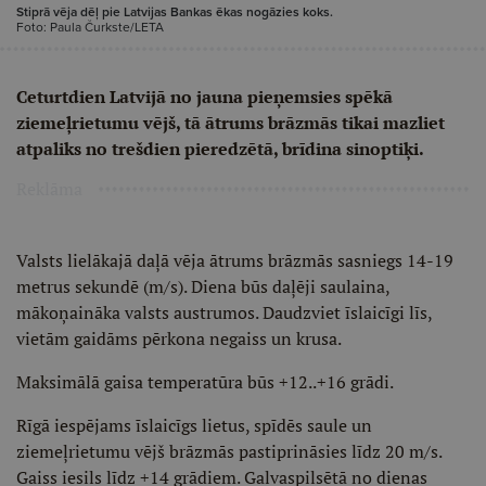
Stiprā vēja dēļ pie Latvijas Bankas ēkas nogāzies koks.
Foto: Paula Čurkste/LETA
Ceturtdien Latvijā no jauna pieņemsies spēkā
ziemeļrietumu vējš, tā ātrums brāzmās tikai mazliet
atpaliks no trešdien pieredzētā, brīdina sinoptiķi.
Reklāma
Valsts lielākajā daļā vēja ātrums brāzmās sasniegs 14-19
metrus sekundē (m/s). Diena būs daļēji saulaina,
mākoņaināka valsts austrumos. Daudzviet īslaicīgi līs,
vietām gaidāms pērkona negaiss un krusa.
Maksimālā gaisa temperatūra būs +12..+16 grādi.
Rīgā iespējams īslaicīgs lietus, spīdēs saule un
ziemeļrietumu vējš brāzmās pastiprināsies līdz 20 m/s.
Gaiss iesils līdz +14 grādiem. Galvaspilsētā no dienas