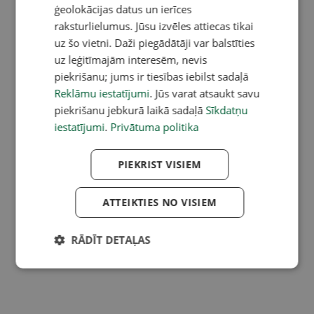
ģeolokācijas datus un ierīces
raksturlielumus. Jūsu izvēles attiecas tikai
uz šo vietni. Daži piegādātāji var balstīties
uz leģitīmajām interesēm, nevis
piekrišanu; jums ir tiesības iebilst sadaļā
Reklāmu iestatījumi
. Jūs varat atsaukt savu
piekrišanu jebkurā laikā sadaļā
Sīkdatņu
iestatījumi
.
Privātuma politika
PIEKRIST VISIEM
ATTEIKTIES NO VISIEM
RĀDĪT DETAĻAS