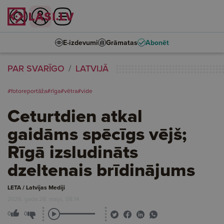
E-izdevumi
Grāmatas
Abonēt
PAR SVARĪGO
LATVIJĀ
#fotoreportāža
#rīga
#vētra
#vide
Ceturtdien atkal
gaidāms spēcīgs vējš;
Rīgā izsludināts
dzeltenais brīdinājums
LETA / Latvijas Mediji
2026. gada 28. maijs, 08:14
0
0