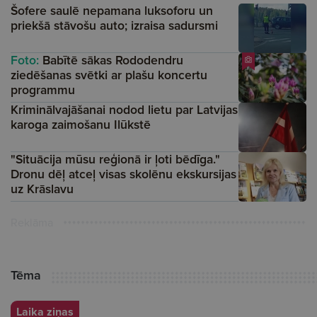
Šofere saulē nepamana luksoforu un
priekšā stāvošu auto; izraisa sadursmi
Foto:
Babītē sākas Rododendru
ziedēšanas svētki ar plašu koncertu
programmu
Kriminālvajāšanai nodod lietu par Latvijas
karoga zaimošanu Ilūkstē
"Situācija mūsu reģionā ir ļoti bēdīga."
Dronu dēļ atceļ visas skolēnu ekskursijas
uz Krāslavu
Reklāma
Tēma
Laika ziņas