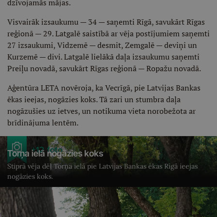
dzīvojamās mājas.
Visvairāk izsaukumu — 34 — saņemti Rīgā, savukārt Rīgas
reģionā — 29. Latgalē saistībā ar vēja postījumiem saņemti
27 izsaukumi, Vidzemē — desmit, Zemgalē — deviņi un
Kurzemē — divi. Latgalē lielākā daļa izsaukumu saņemti
Preiļu novadā, savukārt Rīgas reģionā — Ropažu novadā.
Aģentūra LETA novēroja, ka Vecrīgā, pie Latvijas Bankas
ēkas ieejas, nogāzies koks. Tā zari un stumbra daļa
nogāzušies uz ietves, un notikuma vieta norobežota ar
brīdinājuma lentēm.
+12 foto
Torņa ielā nogāzies koks
Stiprā vēja dēļ Torņa ielā pie Latvijas Bankas ēkas Rīgā ieejas
nogāzies koks.