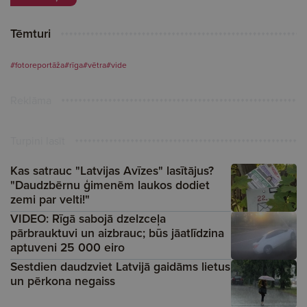
Tēmturi
#fotoreportāža
#rīga
#vētra
#vide
Reklāma
Turpini lasīt
Kas satrauc "Latvijas Avīzes" lasītājus?
"Daudzbērnu ģimenēm laukos dodiet
zemi par velti!"
VIDEO: Rīgā sabojā dzelzceļa
pārbrauktuvi un aizbrauc; būs jāatlīdzina
aptuveni 25 000 eiro
Sestdien daudzviet Latvijā gaidāms lietus
un pērkona negaiss