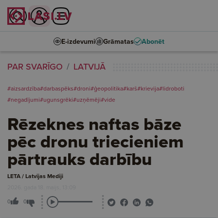
E-izdevumi
Grāmatas
Abonēt
PAR SVARĪGO
LATVIJĀ
#aizsardzība
#darbaspēks
#droni
#ģeopolitika
#karš
#krievija
#lidroboti
#negadījumi
#ugunsgrēki
#uzņēmēji
#vide
Rēzeknes naftas bāze
pēc dronu triecieniem
pārtrauks darbību
LETA / Latvijas Mediji
2026. gada 18. maijs, 13:09
0
0