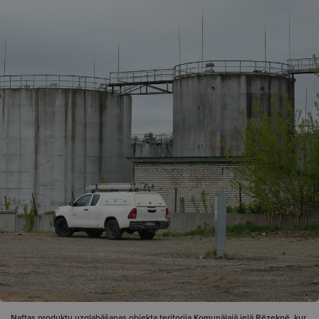
Naftas produktu uzglabāšanas objekta teritorija Komunālajā ielā Rēzeknē, kur