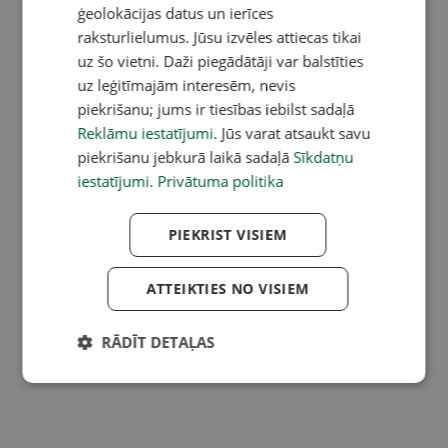
ģeolokācijas datus un ierīces
raksturlielumus. Jūsu izvēles attiecas tikai
uz šo vietni. Daži piegādātāji var balstīties
uz leģitīmajām interesēm, nevis
piekrišanu; jums ir tiesības iebilst sadaļā
Reklāmu iestatījumi
. Jūs varat atsaukt savu
piekrišanu jebkurā laikā sadaļā
Sīkdatņu
iestatījumi
.
Privātuma politika
PIEKRIST VISIEM
ATTEIKTIES NO VISIEM
RĀDĪT DETAĻAS