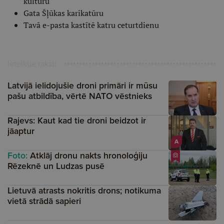
kultūru
Gata Šļūkas karikatūru
Tavā e-pasta kastītē katru ceturtdienu
Ieteiktie raksti
Latvijā ielidojušie droni primāri ir mūsu
pašu atbildība, vērtē NATO vēstnieks
Rajevs: Kaut kad tie droni beidzot ir
jāaptur
A
Foto:
Atklāj dronu nakts hronoloģiju
Rēzeknē un Ludzas pusē
Lietuvā atrasts nokritis drons; notikuma
vietā strādā sapieri