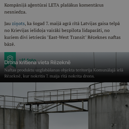
Kompānijā aģentūrai LETA plašākus komentārus
nesniedza.
Jau
ziņots
, ka šogad 7. maijā agrā rītā Latvijas gaisa telpā
no Krievijas ielidoja vairāki bezpilota lidaparāti, no
kuriem divi ietriecās "East-West Transit" Rēzeknes naftas
bāzē.
+11 foto
Drona kritiena vieta Rēzeknē
Naftas produktu uzglabāšanas objekta teritorija Komunālajā ielā
Rēzeknē, kur nokritis 7. maija rītā nokrita drons.