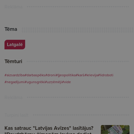
Reklāma
Tēma
Latgalē
Tēmturi
#aizsardzība
#darbaspēks
#droni
#ģeopolitika
#karš
#krievija
#lidroboti
#negadījumi
#ugunsgrēki
#uzņēmēji
#vide
Reklāma
Turpini lasīt
Kas satrauc "Latvijas Avīzes" lasītājus?