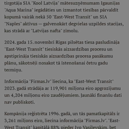
tirgotāja SIA "Kool Latvija" mātesuzņēmumam Igaunijas
"Aqua Marina" iegādāties un izmantot tiesības pārvaldīt
kopumā vairāk nekā 50 "East-West Transit" un SIA
"Naples" aktīvus — galvenokārt degvielas uzpildes stacijas,
kas strādā ar "Latvijas nafta" zīmolu.
2024. gada 15. novembrī Rīgas pilsētas tiesa pasludināja
"East-West Transit" tiesiskās aizsardzības procesu un
apstiprināja tiesiskās aizsardzības procesa pasākumu
plānu, sākotnēji nosakot tā īstenošanai četru gadu
termiņu.
Informācija "Firmas.lv" liecina, ka "East-West Transit"
2023. gadā strādāja ar 119,901 miljona eiro apgrozījumu
un 4,204 miljonu eiro zaudējumiem. Jaunāki finanšu dati
nav publiskoti.
Kompānija reģistrēta 1996. gadā, un tās pamatkapitāls ir
3,261 miljons eiro, liecina informācija "Firmas.lv". "East-
West Transit" kapitālā 88% pieder Ivo Vasiļevskim, bet