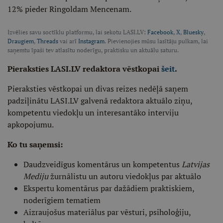
12% pieder Ringoldam Mencenam.
Izvēlies savu soctīklu platformu, lai sekotu LASI.LV:
Facebook
,
X
,
Bluesky
,
Draugiem
,
Threads
vai arī
Instagram
. Pievienojies mūsu lasītāju pulkam, lai
saņemtu īpaši tev atlasītu noderīgu, praktisku un aktuālu saturu.
Pieraksties LASI.LV redaktora vēstkopai
šeit
.
Pieraksties vēstkopai un divas reizes nedēļā saņem
padziļinātu LASI.LV galvenā redaktora aktuālo ziņu,
kompetentu viedokļu un interesantāko interviju
apkopojumu.
Ko tu saņemsi:
Daudzveidīgus komentārus un kompetentus
Latvijas
Mediju
žurnālistu un autoru viedokļus par aktuālo
Ekspertu komentārus par dažādiem praktiskiem,
noderīgiem tematiem
Aizraujošus materiālus par vēsturi, psiholoģiju,