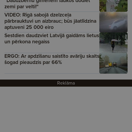
"Daudzbērnu ģimenēm laukos dodiet
zemi par velti!"
VIDEO: Rīgā sabojā dzelzceļa
pārbrauktuvi un aizbrauc; būs jāatlīdzina
aptuveni 25 000 eiro
Sestdien daudzviet Latvijā gaidāms lietus
un pērkona negaiss
ERGO: Ar apdzīšanu saistīto avāriju skaits
šogad pieaudzis par 66%
Reklāma