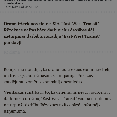
nokritis drons.
Foto: Ivars Soikāns/LETA
Dronu triecienos cietusī SIA "East-West Transit"
Rēzeknes naftas bāze darbinieku drošības dēļ
neturpinās darbību, norādīja "East-West Transit"
pārstāvji.
Reklāma
Kompānijā norādīja, ka dronu radītie zaudējumi nav lieli,
un tos segs apdrošināšanas kompānija. Precīzus
zaudējumu apmērus kompānija nesniedza.
Vienlaikus saistībā ar to, ka uzņēmums nevar nodrošināt
darbinieku drošību, "East-West Transit" vadība ir nolēmusi
neturpināt darbību Rēzeknes naftas bāzē, informēja
uzņēmumā.