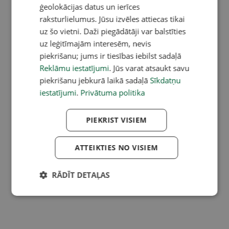
ģeolokācijas datus un ierīces
raksturlielumus. Jūsu izvēles attiecas tikai
uz šo vietni. Daži piegādātāji var balstīties
uz leģitīmajām interesēm, nevis
piekrišanu; jums ir tiesības iebilst sadaļā
Reklāmu iestatījumi
. Jūs varat atsaukt savu
piekrišanu jebkurā laikā sadaļā
Sīkdatņu
iestatījumi
.
Privātuma politika
PIEKRIST VISIEM
ATTEIKTIES NO VISIEM
RĀDĪT DETAĻAS