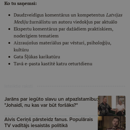
Ko tu saņemsi:
Daudzveidīgus komentārus un kompetentus
Latvijas
Mediju
žurnālistu un autoru viedokļus par aktuālo
Ekspertu komentārus par dažādiem praktiskiem,
noderīgiem tematiem
Aizraujošus materiālus par vēsturi, psiholoģiju,
kultūru
Gata Šļūkas karikatūru
Tavā e-pasta kastītē katru ceturtdienu
Ieteiktie raksti
Jarāns par iegūto slavu un atpazīstamību:
"Johaidī, nu kas var būt foršāks?"
Aivis Ceriņš pārsteidz fanus. Populārais
TV vadītājs iesaistās politikā