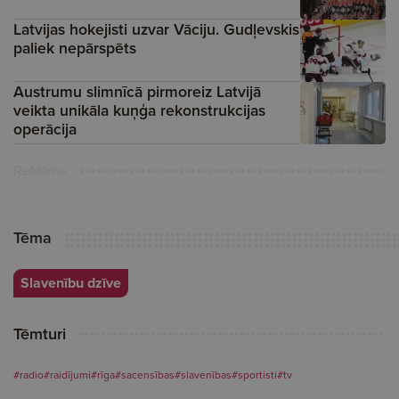
Latvijas hokejisti uzvar Vāciju. Gudļevskis
paliek nepārspēts
Austrumu slimnīcā pirmoreiz Latvijā
veikta unikāla kuņģa rekonstrukcijas
operācija
Reklāma
Tēma
Slavenību dzīve
Tēmturi
#radio
#raidījumi
#rīga
#sacensības
#slavenības
#sportisti
#tv