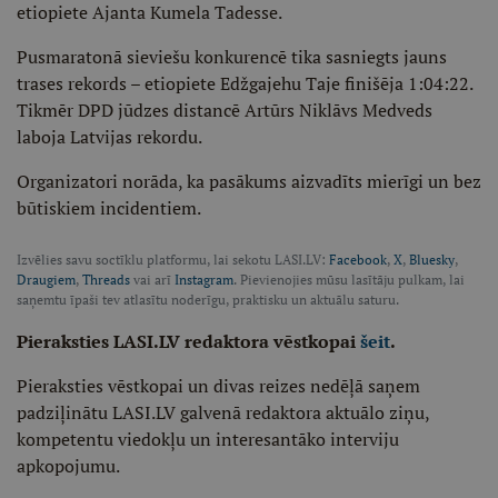
etiopiete Ajanta Kumela Tadesse.
Pusmaratonā sieviešu konkurencē tika sasniegts jauns
trases rekords – etiopiete Edžgajehu Taje finišēja 1:04:22.
Tikmēr DPD jūdzes distancē Artūrs Niklāvs Medveds
laboja Latvijas rekordu.
Organizatori norāda, ka pasākums aizvadīts mierīgi un bez
būtiskiem incidentiem.
Izvēlies savu soctīklu platformu, lai sekotu LASI.LV:
Facebook
,
X
,
Bluesky
,
Draugiem
,
Threads
vai arī
Instagram
. Pievienojies mūsu lasītāju pulkam, lai
saņemtu īpaši tev atlasītu noderīgu, praktisku un aktuālu saturu.
Pieraksties LASI.LV redaktora vēstkopai
šeit
.
Pieraksties vēstkopai un divas reizes nedēļā saņem
padziļinātu LASI.LV galvenā redaktora aktuālo ziņu,
kompetentu viedokļu un interesantāko interviju
apkopojumu.