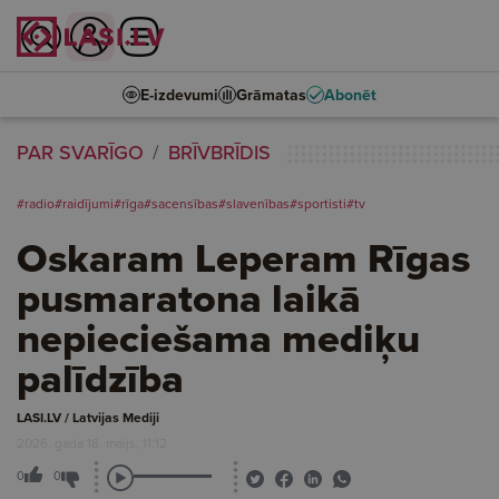
E-izdevumi
Grāmatas
Abonēt
PAR SVARĪGO
BRĪVBRĪDIS
#radio
#raidījumi
#rīga
#sacensības
#slavenības
#sportisti
#tv
Oskaram Leperam Rīgas
pusmaratona laikā
nepieciešama mediķu
palīdzība
LASI.LV / Latvijas Mediji
2026. gada 18. maijs, 11:12
0
0