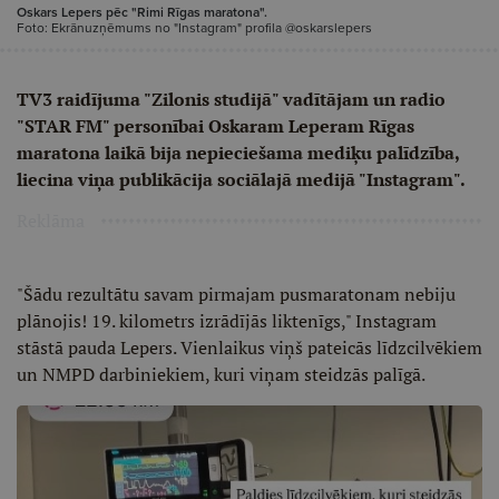
Oskars Lepers pēc "Rimi Rīgas maratona".
Foto: Ekrānuzņēmums no "Instagram" profila @oskarslepers
TV3 raidījuma "Zilonis studijā" vadītājam un radio
"STAR FM" personībai Oskaram Leperam Rīgas
maratona laikā bija nepieciešama mediķu palīdzība,
liecina viņa publikācija sociālajā medijā "Instagram".
Reklāma
"Šādu rezultātu savam pirmajam pusmaratonam nebiju
plānojis! 19. kilometrs izrādījās liktenīgs," Instagram
stāstā pauda Lepers. Vienlaikus viņš pateicās līdzcilvēkiem
un NMPD darbiniekiem, kuri viņam steidzās palīgā.