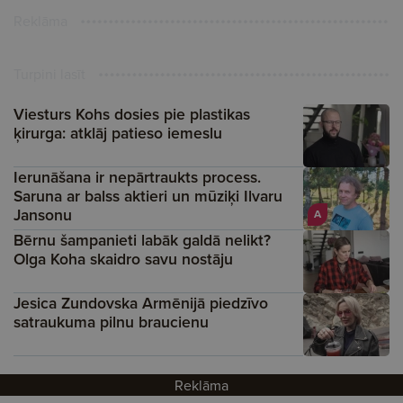
Reklāma
Turpini lasīt
Viesturs Kohs dosies pie plastikas
ķirurga: atklāj patieso iemeslu
Ierunāšana ir nepārtraukts process.
Saruna ar balss aktieri un mūziķi Ilvaru
Jansonu
A
Bērnu šampanieti labāk galdā nelikt?
Olga Koha skaidro savu nostāju
Jesica Zundovska Armēnijā piedzīvo
satraukuma pilnu braucienu
Reklāma