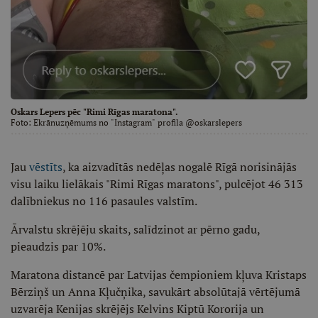
Oskars Lepers pēc "Rimi Rīgas maratona".
Foto:
Ekrānuzņēmums no "Instagram" profila @oskarslepers
Jau
vēstīts
, ka aizvadītās nedēļas nogalē Rīgā norisinājās
visu laiku lielākais "Rimi Rīgas maratons", pulcējot 46 313
dalībniekus no 116 pasaules valstīm.
Ārvalstu skrējēju skaits, salīdzinot ar pērno gadu,
pieaudzis par 10%.
Maratona distancē par Latvijas čempioniem kļuva Kristaps
Bērziņš un Anna Kļučņika, savukārt absolūtajā vērtējumā
uzvarēja Kenijas skrējējs Kelvins Kiptū Kororija un