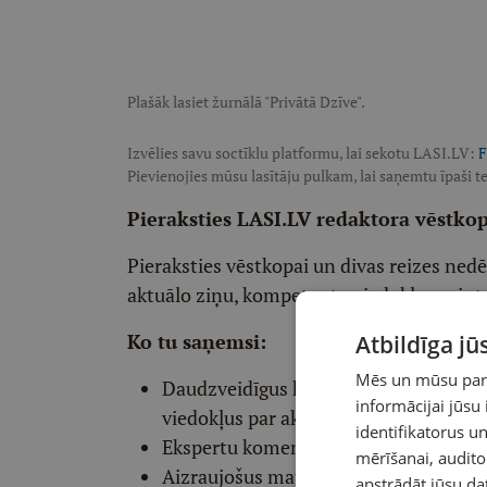
Plašāk lasiet žurnālā "Privātā Dzīve".
Izvēlies savu soctīklu platformu, lai sekotu LASI.LV:
F
Pievienojies mūsu lasītāju pulkam, lai saņemtu īpaši te
Pieraksties LASI.LV redaktora vēstko
Pieraksties vēstkopai un divas reizes ned
aktuālo ziņu, kompetentu viedokļu un int
Ko tu saņemsi:
Atbildīga j
Mēs un mūsu partn
Daudzveidīgus komentārus un komp
informācijai jūsu
viedokļus par aktuālo
identifikatorus 
Ekspertu komentārus par dažādiem p
mērīšanai, audit
Aizraujošus materiālus par vēsturi, ps
apstrādāt jūsu da