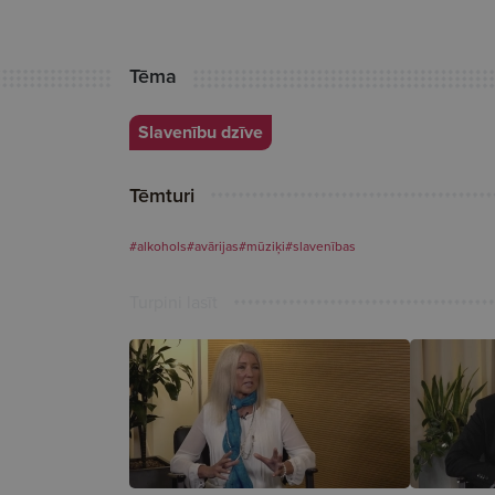
Tēma
Slavenību dzīve
Tēmturi
#alkohols
#avārijas
#mūziķi
#slavenības
Turpini lasīt