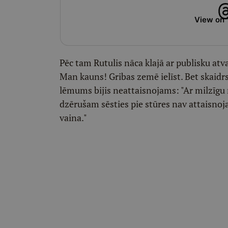
View on 
Pēc tam Rutulis nāca klajā ar publisku at
Man kauns! Gribas zemē ielīst. Bet skaidrs,
lēmums bijis neattaisnojams: "Ar milzīgu
dzērušam sēsties pie stūres nav attaisnoj
vaina."