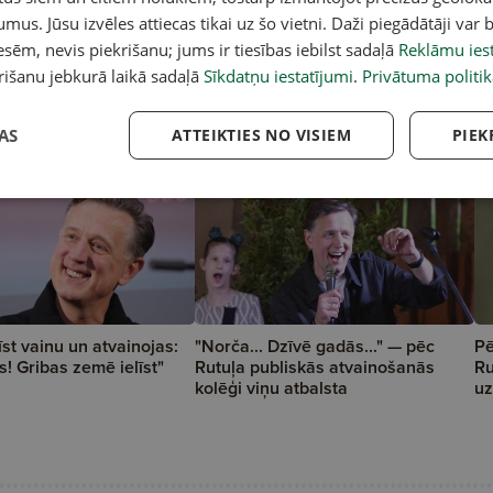
umus. Jūsu izvēles attiecas tikai uz šo vietni. Daži piegādātāji var b
u
sēm, nevis piekrišanu; jums ir tiesības iebilst sadaļā
Reklāmu iest
rišanu jebkurā laikā sadaļā
Sīkdatņu iestatījumi
.
Privātuma politik
AS
ATTEIKTIES NO VISIEM
PIEK
īst vainu un atvainojas:
"Norča... Dzīvē gadās..." — pēc
Pē
! Gribas zemē ielīst"
Rutuļa publiskās atvainošanās
Ru
kolēģi viņu atbalsta
uz