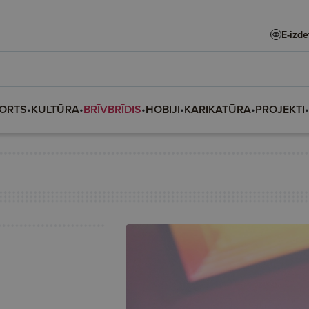
E-izd
ORTS
•
KULTŪRA
•
BRĪVBRĪDIS
•
HOBIJI
•
KARIKATŪRA
•
PROJEKTI
•