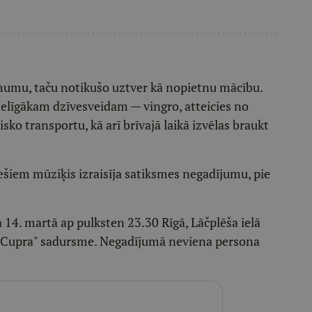
lēmumu, taču notikušo uztver kā nopietnu mācību.
eselīgākam dzīvesveidam — vingro, atteicies no
isko transportu, kā arī brīvajā laikā izvēlas braukt
šiem mūziķis izraisīja satiksmes negadījumu, pie
ka 14. martā ap pulksten 23.30 Rīgā, Lāčplēša ielā
"Cupra" sadursme. Negadījumā neviena persona