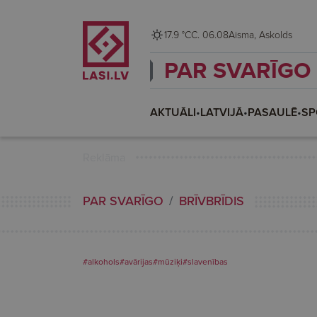
17.9 °C
C. 06.08
Aisma, Askolds
PAR SVARĪGO
AKTUĀLI
•
LATVIJĀ
•
PASAULĒ
•
SP
Reklāma
PAR SVARĪGO
BRĪVBRĪDIS
#alkohols
#avārijas
#mūziķi
#slavenības