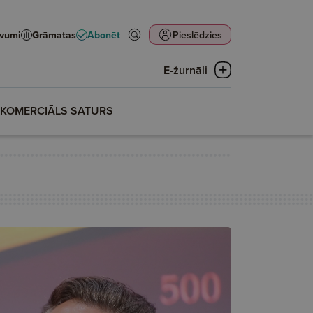
evumi
Grāmatas
Abonēt
Pieslēdzies
E-žurnāli
KOMERCIĀLS SATURS