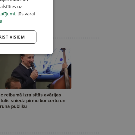
alstīties uz
atījumi
. Jūs varat
a
RIST VISIEM
c reibumā izraisītās avārijas
tulis sniedz pirmo koncertu un
runā publiku