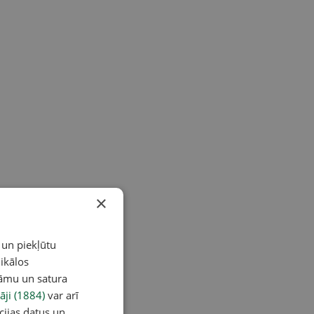
×
 un piekļūtu
ikālos
lāmu un satura
āji (1884)
var arī
cijas datus un