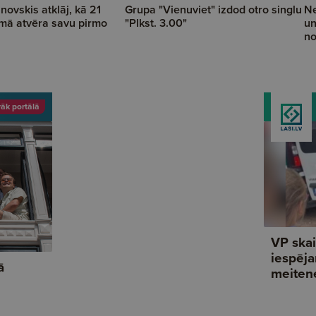
novskis atklāj, kā 21
Grupa "Vienuviet" izdod otro singlu
Ne
mā atvēra savu pirmo
"Plkst. 3.00"
un
no