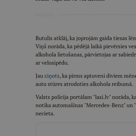
Reklāma
Rutulis atklāj, ka joprojām gaida tiesas 
Viņš norāda, ka pēdējā laikā pievērsies v
alkohola lietošanas, pārvietojas ar sabiedr
ar velosipēdu.
Jau
ziņots
, ka pirms aptuveni diviem mēne
auto stūres atrodoties alkohola reibumā.
Valsts policija portālam "lasi.lv" norāda, 
notika automašīnas "Mercedes-Benz" un 
necieta.