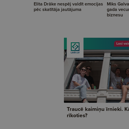
Elita Drāke nespēj valdīt emocijas
Miks Galva
pēc skatītāja jautājuma
gada vecu
biznesu