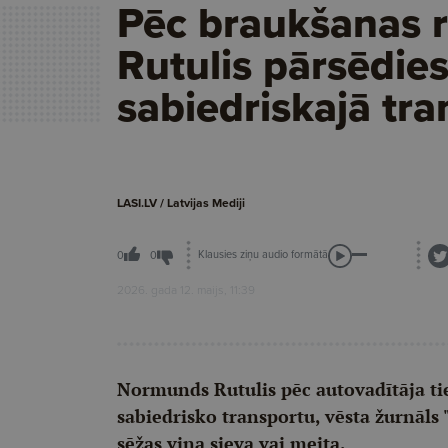
Pēc braukšanas 
Rutulis pārsēdie
sabiedriskajā tra
LASI.LV / Latvijas Mediji
Klausies ziņu audio formātā
0
0
2026. gada 12. maijs, 11:39
Normunds Rutulis pēc autovadītāja ti
sabiedrisko transportu, vēsta žurnāls 
sēžas viņa sieva vai meita.