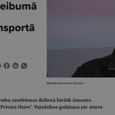
reibumā
s
nsportā
Mūziķis Normunds Rutulis.
esību zaudēšanas ikdienā biežāk izmanto
"Privātā Dzīve". Vajadzības gadījumā pie stūres