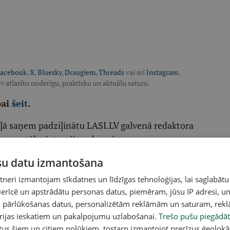
acebook
,
X
,
Bluesky
,
Draugiem
,
Threads
vai arī
Instagram
.
v atlasītu noderīgu, praktisku un aktuālu saturu.
pai
šeit
.
ēļā saņem padziļinātu LASI.LV galvenā redaktora
eresantāko interviju apkopojumu.
ūsu datu izmantošana
eri izmantojam sīkdatnes un līdzīgas tehnoloģijas, lai saglabātu
etentus
Latvijas Mediju
žurnālistu un autoru
 ierīcē un apstrādātu personas datus, piemēram, jūsu IP adresi, un
un pārlūkošanas datus, personalizētām reklāmām un saturam, rek
raktiskiem, noderīgiem tematiem
orijas ieskatiem un pakalpojumu uzlabošanai.
Trešo pušu piegādāt
iholoģiju, kultūru
tus šiem un citiem nolūkiem, tostarp izmantojot precīzus ģeolokā