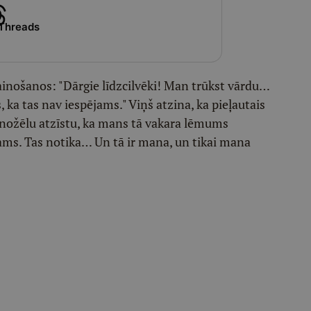
Threads
vainošanos: "Dārgie līdzcilvēki! Man trūkst vārdu…
 ka tas nav iespējams." Viņš atzina, ka pieļautais
 nožēlu atzīstu, ka mans tā vakara lēmums
ams. Tas notika… Un tā ir mana, un tikai mana