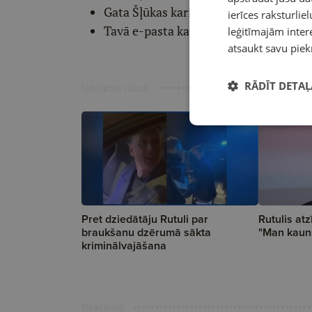
Gata Šļūkas karikatūru
ierīces raksturliel
Tavā e-pasta kastītē katru ceturtdien
leģitīmajām intere
atsaukt savu piek
RĀDĪT DETAĻ
Ieteiktie raksti
Pret dziedātāju Rutuli par
Rutulis atz
braukšanu dzērumā sākta
"Man kauns
kriminālvajāšana
Reklāma