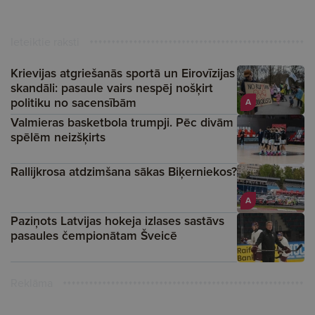
Ieteiktie raksti
Krievijas atgriešanās sportā un Eirovīzijas
skandāli: pasaule vairs nespēj nošķirt
politiku no sacensībām
A
Valmieras basketbola trumpji. Pēc divām
spēlēm neizšķirts
Rallijkrosa atdzimšana sākas Biķerniekos?
A
Paziņots Latvijas hokeja izlases sastāvs
pasaules čempionātam Šveicē
Reklāma