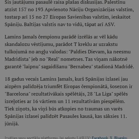
Šis jautājums pasaulē raisa plašas diskusijas. Palestīnu
atzīst 157 no 193 Apvienoto Nāciju Organizācijas valstīm,
tostarp arī 15 no 27 Eiropas Savienības valstīm, ieskaitot
Spāniju. Baltijas valstis nav to vidū, tāpat arī ASV.
Lamins Jamals čempionu parādē izcēlās ar vēl kādu
skandalozu vēstījumu, parādot T kreklu ar uzrakstu
tulkojumā no angļu valodas: "Paldies Dievam, ka neesmu
Madridista" jeb no "Real" nometnes. Tas viņam nākotnē
garantē "laipnu" sagaidīšanu "Bernabeu" stadionā Madridē.
18 gadus vecais Lamins Jamals, kurš Spānijas izlasei jau
aizpērn palīdzēja triumfēt Eiropas čempionātā, šosezon ir
"Barcelona" rezultatīvākais spēlētājs, 28 "La Liga" spēlēs
izceļoties ar 16 vārtiem un 11 rezultatīvām piespēlēm.
Tiek ziņots, ka viņš būs atkopies no traumas un varēs
Spānijas izlasei palīdzēt Pasaules kausā, kas sāksies 11.
jūnijā.
Izvēlies savu soctīklu platformu, lai sekotu LASI.LV:
Facebook
,
X
,
Bluesky
,