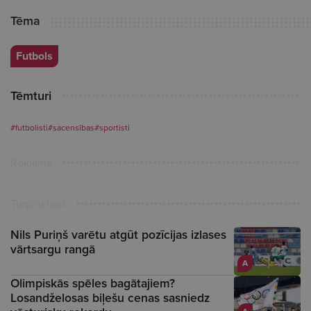
Tēma
Futbols
Tēmturi
#futbolisti
#sacensības
#sportisti
Reklāma
Turpini lasīt
Nils Puriņš varētu atgūt pozīcijas izlases
vārtsargu rangā
A
Olimpiskās spēles bagātajiem?
Losandželosas biļešu cenas sasniedz