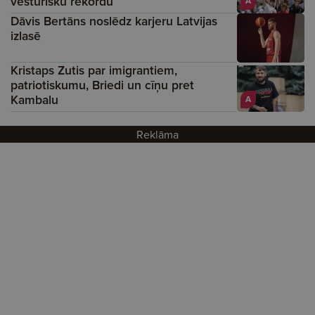
vēsturisku rekordu
A
Dāvis Bertāns noslēdz karjeru Latvijas
izlasē
Kristaps Zutis par imigrantiem,
patriotiskumu, Briedi un cīņu pret
Kambalu
A
Reklāma