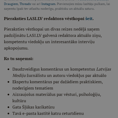
Draugiem
,
Threads
vai arī
Instagram
. Pievienojies mūsu lasītāju pulkam, lai
saņemtu īpaši tev atlasītu noderīgu, praktisku un aktuālu saturu.
Pieraksties LASI.LV redaktora vēstkopai
šeit
.
Pieraksties vēstkopai un divas reizes nedēļā saņem
padziļinātu LASI.LV galvenā redaktora aktuālo ziņu,
kompetentu viedokļu un interesantāko interviju
apkopojumu.
Ko tu saņemsi:
Daudzveidīgus komentārus un kompetentus
Latvijas
Mediju
žurnālistu un autoru viedokļus par aktuālo
Ekspertu komentārus par dažādiem praktiskiem,
noderīgiem tematiem
Aizraujošus materiālus par vēsturi, psiholoģiju,
kultūru
Gata Šļūkas karikatūru
Tavā e-pasta kastītē katru ceturtdienu