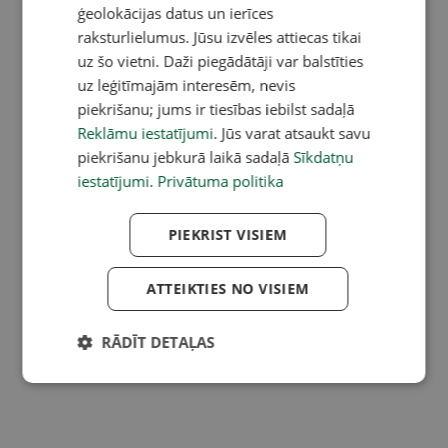
ģeolokācijas datus un ierīces
raksturlielumus. Jūsu izvēles attiecas tikai
uz šo vietni. Daži piegādātāji var balstīties
uz leģitīmajām interesēm, nevis
piekrišanu; jums ir tiesības iebilst sadaļā
Reklāmu iestatījumi
. Jūs varat atsaukt savu
piekrišanu jebkurā laikā sadaļā
Sīkdatņu
iestatījumi
.
Privātuma politika
PIEKRIST VISIEM
ATTEIKTIES NO VISIEM
RĀDĪT DETAĻAS