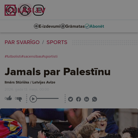
E-izdevumi
Grāmatas
Abonēt
PAR SVARĪGO
SPORTS
#futbolisti
#sacensības
#sportisti
Jamals par Palestīnu
Ilmārs Stūriška / Latvijas Avīze
2026. gada 13. maijs, 00:00
0
0