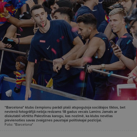
"Barcelona" klubs čempionu parādi plaši atspoguļoja sociālajos tīklos, bet
nevienā fotogrāfijā nebija redzams 18 gadus vecais Lamins Jamals ar
diskutabli vērtēto Palestīnas karogu, kas nozīmē, ka klubs nevēlas
pievienoties savas zvaigznes paustajai politiskajai pozīcijai.
Foto: "Barcelona"