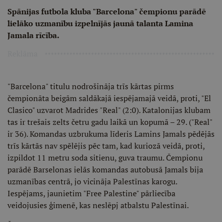
Spānijas futbola kluba "Barcelona" čempionu parādē
lielāko uzmanību izpelnījās jaunā talanta Lamina
Jamala rīcība.
Reklāma
"Barcelona" titulu nodrošināja trīs kārtas pirms
čempionāta beigām saldākajā iespējamajā veidā, proti, "El
Clasico" uzvarot Madrides "Real" (2:0). Katalonijas klubam
tas ir trešais zelts četru gadu laikā un kopumā – 29. ("Real"
ir 36). Komandas uzbrukuma līderis Lamins Jamals pēdējās
trīs kārtās nav spēlējis pēc tam, kad kuriozā veidā, proti,
izpildot 11 metru soda sitienu, guva traumu. Čempionu
parādē Barselonas ielās komandas autobusā Jamals bija
uzmanības centrā, jo vicināja Palestīnas karogu.
Iespējams, jaunietim "Free Palestine" pārliecība
veidojusies ģimenē, kas neslēpj atbalstu Palestīnai.