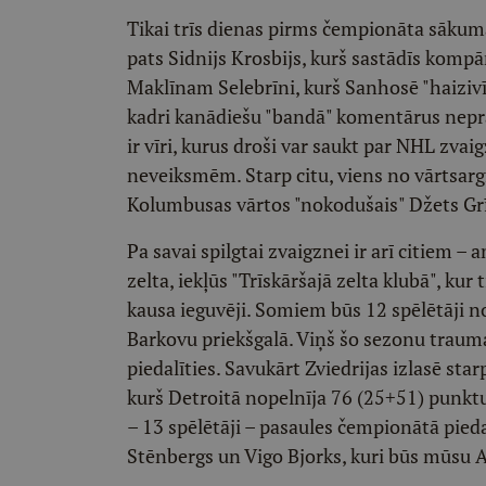
Tikai trīs dienas pirms čempionāta sākum
pats Sidnijs Krosbijs, kurš sastādīs komp
Maklīnam Selebrīni, kurš Sanhosē "haizivī
kadri kanādiešu "bandā" komentārus nepra
ir vīri, kurus droši var saukt par NHL zva
neveiksmēm. Starp citu, viens no vārtsarg
Kolumbusas vārtos "nokodušais" Džets Grī
Pa savai spilgtai zvaigznei ir arī citiem –
zelta, iekļūs "Trīskāršajā zelta klubā", kur
kausa ieguvēji. Somiem būs 12 spēlētāji n
Barkovu priekšgalā. Viņš šo sezonu trauma
piedalīties. Savukārt Zviedrijas izlasē s
kurš Detroitā nopelnīja 76 (25+51) punkt
– 13 spēlētāji – pasaules čempionātā piedal
Stēnbergs un Vigo Bjorks, kuri būs mūsu A