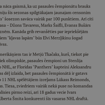
a nāca gaismā, ka uz pasaules čempionātu brauks
āniju šīs sezonas spilgtākajam jaunajam censonim
s" šosezon savāca vairāk par 100 punktiem. Arī citi
sa – Džons Tavaress, Marks Šaiflī, Evanss Bušārs
igznēm. Kanāda grib revanšēties par iepriekšējām
iem "kļavas lapām" būs Elvi Merzļikinu šogad
vss.
 amerikāņiem tas ir Metjū Tkačaks, kurš, tiekot pie
 tiek olimpiskie, pasaules čempioni un Stenlija
o NHL, ar Floridas "Panthers" kapteini Aleksandru
s dēļ izlaida, bet pasaules čempionātā ir gatavs
tarp 11 NHL spēlētājiem izceļams Lūkass Reimonds,
us. Tiesa, zviedriem vairāk nekā puse no komandas
īsies pirmo reizi, arī 18 gadus vecie Ivars
lberta Šmita konkurenti šīs vasaras NHL draftā.