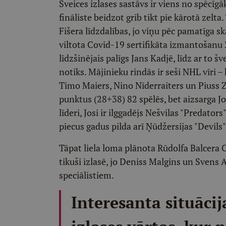
Šveices izlases sastāvs ir viens no spēcīg
fināliste beidzot grib tikt pie kārotā zelta
Fišera līdzdalības, jo viņu pēc pamatīga 
viltota Covid-19 sertifikāta izmantošanu 2
līdzšinējais palīgs Jans Kadjē, līdz ar to š
notiks. Mājinieku rindās ir seši NHL vīri –
Timo Maiers, Nino Nīderraiters un Piuss Z
punktus (28+38) 82 spēlēs, bet aizsarga Jos
līderi, Josi ir ilggadējs Nešvilas "Predato
piecus gadus pilda arī Ņūdžersijas "Devils"
Tāpat liela loma plānota Rūdolfa Balcera 
tikuši izlasē, jo Deniss Malgins un Svens 
speciālistiem.
Interesanta situācij