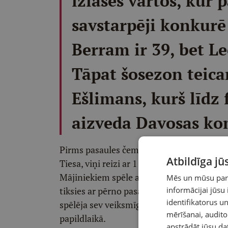
izlases vārtos, kur
savstarpēji konkurē 
Berram ir 39, bet L
Tāpat šosezon teica
Ešlimans, kurš līdz 
aizveda Davosas k
Pirms pasaules čempionāta Šveice aizvadī
Atbildīga j
Tiesa, viņi reizi ar 1:8 zaudēja Zviedrijai,
Mājiniekiem spēle ar Latviju būs otrā divā
Mēs un mūsu partn
tiksies ar pērno pasaules čempioni ASV. Pē
informācijai jūsu
identifikatorus 
spēlēja sev veiksmīgajā 2023. gada čempio
mērīšanai, audit
papildlaikā.
apstrādāt jūsu da