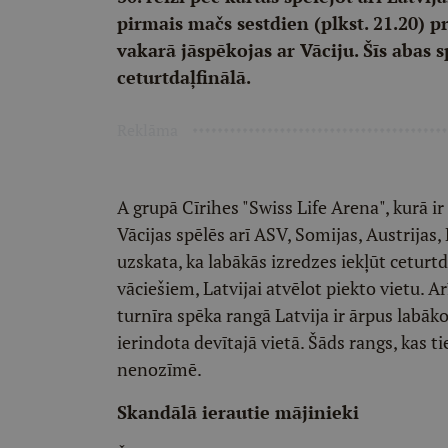
pirmais mačs sestdien (plkst. 21.20) p
vakarā jāspēkojas ar Vāciju. Šīs abas s
ceturtdaļfinālā.
Reklāma
A grupā Cīrihes "Swiss Life Arena", kurā ir
Vācijas spēlēs arī ASV, Somijas, Austrijas,
uzskata, ka labākās izredzes iekļūt cetur
vāciešiem, Latvijai atvēlot piekto vietu. A
turnīra spēka rangā Latvija ir ārpus labā
ierindota devītajā vietā. Šāds rangs, kas t
nenozīmē.
Skandālā ierautie mājinieki