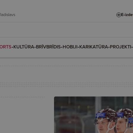
te, Vladislava, Vladislavs
E-izd
ORTS
•
KULTŪRA
•
BRĪVBRĪDIS
•
HOBIJI
•
KARIKATŪRA
•
PROJEKTI
•