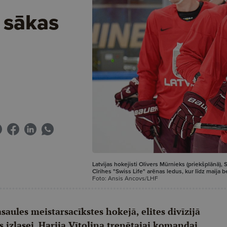
 sākas
Latvijas hokejisti Olivers Mūrnieks (priekšplānā),
Cīrihes "Swiss Life" arēnas ledus, kur līdz maija 
Foto: Ansis Ancovs/LHF
saules meistarsacīkstes hokejā, elites divīzijā
jas izlasei. Harija Vītoliņa trenētajai komandai