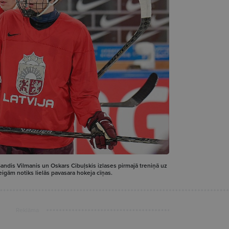
 Sandis Vilmanis un Oskars Cibuļskis izlases pirmajā treniņā uz
beigām notiks lielās pavasara hokeja cīņas.
Reklāma