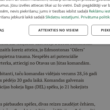
umus. Jūsu izvēles attiecas tikai uz šo vietni. Daži piegādātāji var b
sēm, nevis piekrišanu; jums ir tiesības iebilst sadaļā
Reklāmu iest
ačs ar otro pretinieci Cīrihē – Vāciju, kuru
rišanu jebkurā laikā sadaļā
Sīkdatņu iestatījumi
.
Privātuma politik
 4:3. Vāciešiem pasaules čempionātā spēlēs 12
ējušais vārtsargs Filips Grūbauers no Sietlas
AS
ATTEIKTIES NO VISIEM
PIEK
aiders, kurš šosezon Detroitā savāca 60 punktus
ntonā aizvadījušais uzbrucējs Džošua Samanskis.
zaitls šoreiz atteica, jo Edmontonas "Oilers"
opietna trauma. Nespēlēs arī potenciālie
eterka, attiecīgi no Otavas un Jūtas komandām.
bitanti, taču komandas vidējais vecums 28,56 gadi
ijis pēdējo 20 gadu laikā. Komandas galvenais
cijas hokeja līgas (DEL) spēku, jo 21 hokejists
s pārbaudes spēles, divas reizes zaudējot čehiem,