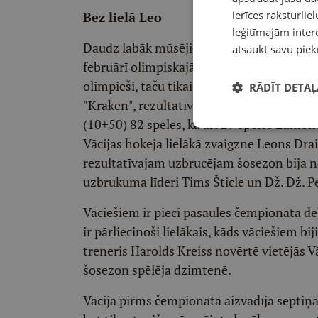
ierīces raksturliel
Bez lielā Leo
leģitīmajām intere
Daudz labāk mūsējiem atmiņā būs palicis m
atsaukt savu piek
februārī olimpiskajā Milānā uzvarējām ar
olimpieši, taču tikai trīs no NHL – pieredz
RĀDĪT DETAĻ
"Kraken", rezultatīvais aizsargs Morics Z
(10+50) 82 spēlēs, kā arī 29 spēles Edmo
Vācijas hokeja lielākā zvaigzne Leons Drai
rezultatīvajam uzbrucējam šosezon bija n
uzbrukuma līderi Tims Šticle un Dž. Dž. P
Vāciešiem ir pieci pasaules čempionāta de
ir pārliecinoši lielākais, kāds vāciešiem b
treneris Harolds Kreiss novērtē vietējās Vā
šosezon spēlēja dzimtenē.
Vācija pirms čempionāta aizvadīja septiņa