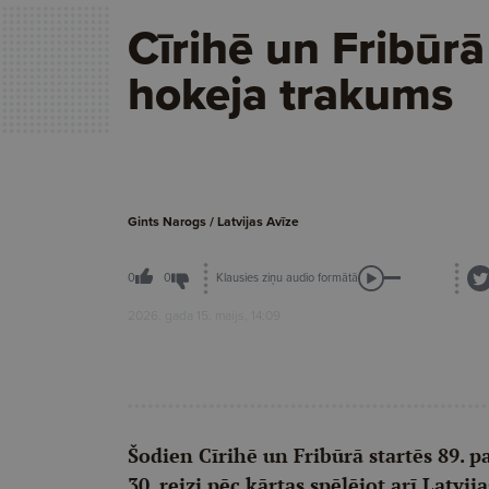
Cīrihē un Fribūrā
hokeja trakums
Gints Narogs / Latvijas Avīze
Klausies ziņu audio formātā
0
0
2026. gada 15. maijs, 14:09
Šodien Cīrihē un Fribūrā startēs 89. pa
30. reizi pēc kārtas spēlējot arī Latvi