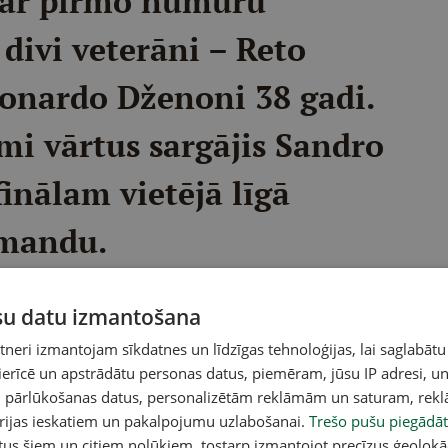
 par pirmo numuru
divi veterāni – Reto
eonardo Dženoni 38 gadi.
mi vārtus sargājis Sandro
finālam vietējā līgā
omandu.
ja desmit pārbaudes spēles, sešās no tām uzvarot.
ūsu datu izmantošana
 tomēr pēdējā cīņā ar 6:1 pārbrauca pāri Čehijai.
s dienās, jo čempionāta atklāšanas dienā viņi
eri izmantojam sīkdatnes un līdzīgas tehnoloģijas, lai saglabātu
dējo reizi ar šveiciešiem oficiālā turnīrā mūsējie
 ierīcē un apstrādātu personas datus, piemēram, jūsu IP adresi, un
un pārlūkošanas datus, personalizētām reklāmām un saturam, rek
nātā, grupas pēdējā spēlē izcīnot uzvaru ar 4:3
orijas ieskatiem un pakalpojumu uzlabošanai.
Trešo pušu piegādāt
tus šiem un citiem nolūkiem, tostarp izmantojot precīzus ģeolokā