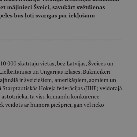
ret mājinieci Šveici, savukārt svētdienas
pēles būs ļoti svarīgas par iekļūšanu
 10 000 skatītāju vietas, bez Latvijas, Šveices un
 Lielbritānijas un Ungārijas izlases. Bukmeikeri
tdaļfinālā ir šveiciešiem, amerikāņiem, somiem un
rī Starptautiskās Hokeja federācijas (IIHF) veidotajā
ko astotnieka, tā visu komandu konkurencē
iek veidots ar humora piešprici, gan vēl neko