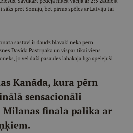
triešus. Savukārt pēdējā mačā Vācija ar 2:5 zaudēja
sāks pret Somiju, bet pirms spēles ar Latviju tai
tā sastāvi ir daudz blāvāki nekā pērn.
nes Davida Pastrņāka un vispār tikai viens
oneks, jo vēl daži pasaules labākajā līgā spēlējuši
ļas Kanāda, kura pērn
inālā sensacionāli
 Milānas finālā palika ar
eņķiem.