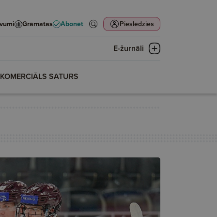
evumi
Grāmatas
Abonēt
Pieslēdzies
E-žurnāli
KOMERCIĀLS SATURS