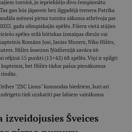
ākajiem turnīrā, jo iepriekšējo divu čempionātu
. Tas gan būs jāpaveic bez ilggadējā trenera Patrika
skandāla mēnesi pirms turnīra sākuma atbrīvoja par
022. gada olimpiskajās spēlēs. Fišera vietā stājies
veiciešu spēles stilā būtiskas izmaiņas diezin vai
 kapteinis Romāns Josi, Janiss Mozers, Niko Hišīrs,
uters. Hišīrs šosezon Ņūdžersijā savāca 66
i rēķinā 55 punkti (13+42) 68 spēlēs. Viņi ir spilgti
rs" kapteinis, bet Hišīrs tādus pašus pienākumus
 rindās.
Cīrihes "ZSC Lions" komandas biedriem, kuri arī
Andrigeto tiek uzskatīti par labiem vairākuma
a izveidojusies Šveices