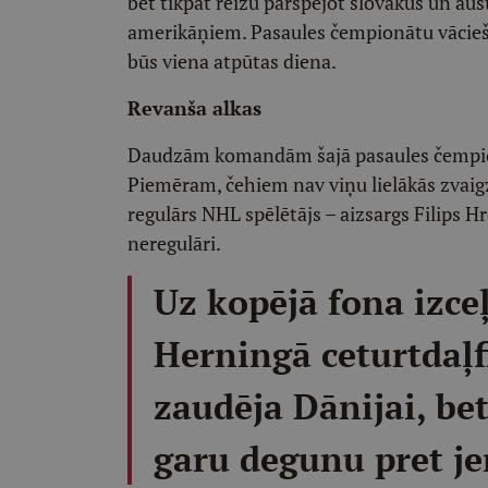
bet tikpat reižu pārspējot slovākus un aus
amerikāņiem. Pasaules čempionātu vācieši 
būs viena atpūtas diena.
Revanša alkas
Daudzām komandām šajā pasaules čempionā
Piemēram, čehiem nav viņu lielākās zvaigz
regulārs NHL spēlētājs – aizsargs Filips Hr
neregulāri.
Uz kopējā fona izce
Herningā ceturtdaļf
zaudēja Dānijai, bet
garu degunu pret j