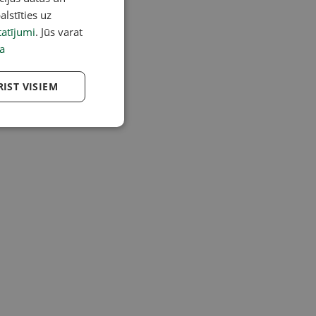
alstīties uz
atījumi
. Jūs varat
a
RIST VISIEM