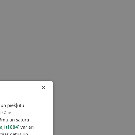
×
 un piekļūtu
ikālos
lāmu un satura
āji (1884)
var arī
cijas datus un