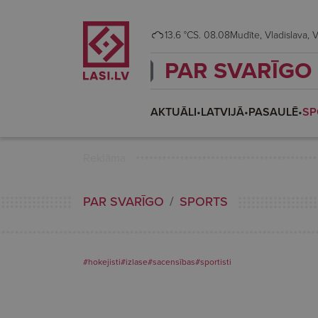
13.6 °C
S. 08.08
Mudī
PAR SVARĪGO
AKTUĀLI
•
LATVIJĀ
•
PASAULĒ
•
SP
Reklāma
PAR SVARĪGO
SPORTS
#hokejisti
#izlase
#sacensības
#sportisti