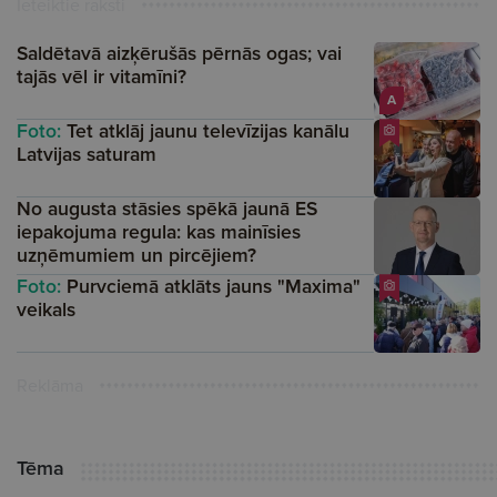
Ieteiktie raksti
Saldētavā aizķērušās pērnās ogas; vai
tajās vēl ir vitamīni?
A
Foto:
Tet atklāj jaunu televīzijas kanālu
Latvijas saturam
No augusta stāsies spēkā jaunā ES
iepakojuma regula: kas mainīsies
uzņēmumiem un pircējiem?
Foto:
Purvciemā atklāts jauns "Maxima"
veikals
Reklāma
Tēma