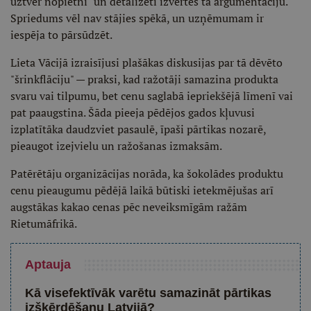
uztver nopietni" un detalizēti izvērtēs tā argumentāciju.
Spriedums vēl nav stājies spēkā, un uzņēmumam ir
iespēja to pārsūdzēt.
Lieta Vācijā izraisījusi plašākas diskusijas par tā dēvēto
"šrinkflāciju" — praksi, kad ražotāji samazina produkta
svaru vai tilpumu, bet cenu saglabā iepriekšējā līmenī vai
pat paaugstina. Šāda pieeja pēdējos gados kļuvusi
izplatītāka daudzviet pasaulē, īpaši pārtikas nozarē,
pieaugot izejvielu un ražošanas izmaksām.
Patērētāju organizācijas norāda, ka šokolādes produktu
cenu pieaugumu pēdējā laikā būtiski ietekmējušas arī
augstākas kakao cenas pēc neveiksmīgām ražām
Rietumāfrikā.
Aptauja
Kā visefektīvāk varētu samazināt pārtikas
izšķērdēšanu Latvijā?