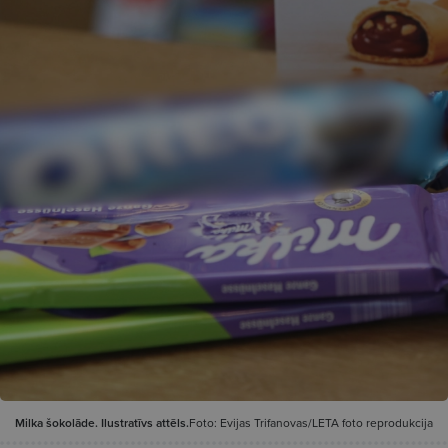
Milka šokolāde. Ilustratīvs attēls.
Foto: Evijas Trifanovas/LETA foto reprodukcija