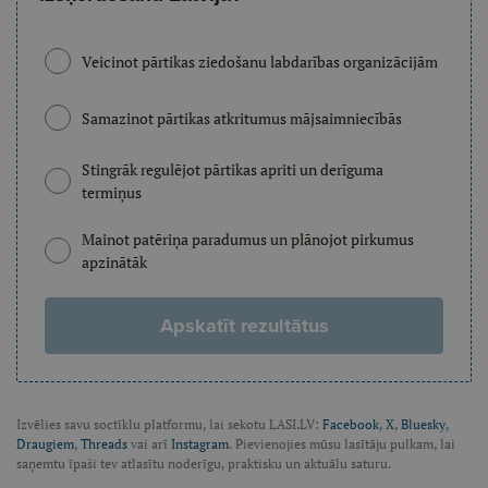
Veicinot pārtikas ziedošanu labdarības organizācijām
Samazinot pārtikas atkritumus mājsaimniecībās
Stingrāk regulējot pārtikas apriti un derīguma
termiņus
Mainot patēriņa paradumus un plānojot pirkumus
apzinātāk
Apskatīt rezultātus
Izvēlies savu soctīklu platformu, lai sekotu LASI.LV:
Facebook
,
X
,
Bluesky
,
Draugiem
,
Threads
vai arī
Instagram
. Pievienojies mūsu lasītāju pulkam, lai
saņemtu īpaši tev atlasītu noderīgu, praktisku un aktuālu saturu.