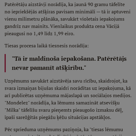
Patērētāju aizstāvji norādīja, ka jaunā 90 gramu tāfelīte
no iepriekšējās atšķiras pavisam minimāli — tā ir aptuveni
vienu milimetru plānāka, savukārt violetais iepakojums
gandrīz nav mainīts. Vienlaikus produkta cena Vācijā
pieaugusi no 1,49 līdz 1,99 eiro.
Tiesas procesa laikā tiesnesis norādīja:
"Tā ir maldinoša iepakošana. Patērētājs
nevar pamanīt atšķirību."
Uzņēmums savukārt aizstāvēja savu rīcību, skaidrojot, ka
svara izmaiņas bijušas skaidri norādītas uz iepakojuma, kā
arī publicētas uzņēmuma mājaslapā un sociālajos medijos.
"Mondelez" norādīja, ka lēmums samazināt atsevišķu
"Milka" tāfelīšu svaru pieņemts pieaugošo izmaksu dēļ,
īpaši sarežģītās piegāžu ķēžu situācijas apstākļos.
Pēc sprieduma uzņēmums paziņoja, ka "tiesas lēmumu