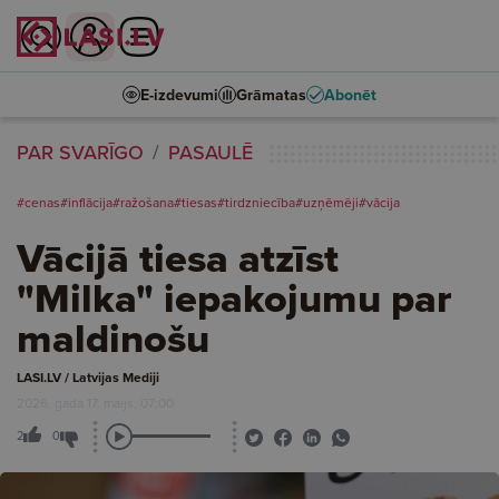
E-izdevumi
Grāmatas
Abonēt
PAR SVARĪGO
PASAULĒ
#cenas
#inflācija
#ražošana
#tiesas
#tirdzniecība
#uzņēmēji
#vācija
Vācijā tiesa atzīst
"Milka" iepakojumu par
maldinošu
LASI.LV / Latvijas Mediji
2026. gada 17. maijs, 07:00
2
0