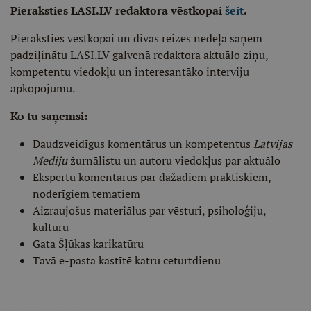
Pieraksties LASI.LV redaktora vēstkopai
šeit
.
Pieraksties vēstkopai un divas reizes nedēļā saņem
padziļinātu LASI.LV galvenā redaktora aktuālo ziņu,
kompetentu viedokļu un interesantāko interviju
apkopojumu.
Ko tu saņemsi:
Daudzveidīgus komentārus un kompetentus
Latvijas
Mediju
žurnālistu un autoru viedokļus par aktuālo
Ekspertu komentārus par dažādiem praktiskiem,
noderīgiem tematiem
Aizraujošus materiālus par vēsturi, psiholoģiju,
kultūru
Gata Šļūkas karikatūru
Tavā e-pasta kastītē katru ceturtdienu