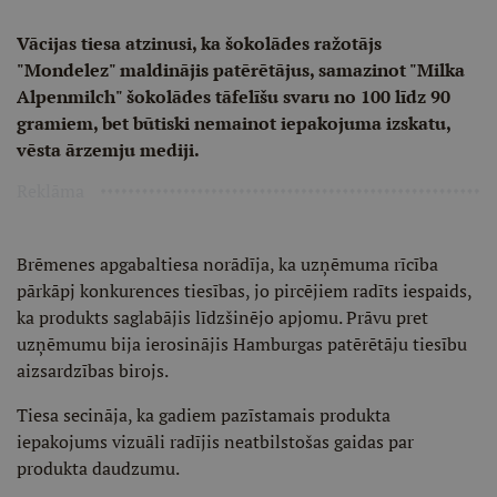
Vācijas tiesa atzinusi, ka šokolādes ražotājs
"Mondelez" maldinājis patērētājus, samazinot "Milka
Alpenmilch" šokolādes tāfelīšu svaru no 100 līdz 90
gramiem, bet būtiski nemainot iepakojuma izskatu,
vēsta ārzemju mediji.
Reklāma
Brēmenes apgabaltiesa norādīja, ka uzņēmuma rīcība
pārkāpj konkurences tiesības, jo pircējiem radīts iespaids,
ka produkts saglabājis līdzšinējo apjomu. Prāvu pret
uzņēmumu bija ierosinājis Hamburgas patērētāju tiesību
aizsardzības birojs.
Tiesa secināja, ka gadiem pazīstamais produkta
iepakojums vizuāli radījis neatbilstošas gaidas par
produkta daudzumu.