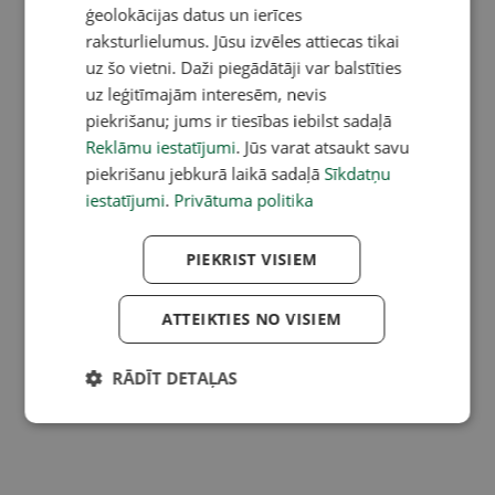
ģeolokācijas datus un ierīces
raksturlielumus. Jūsu izvēles attiecas tikai
uz šo vietni. Daži piegādātāji var balstīties
uz leģitīmajām interesēm, nevis
piekrišanu; jums ir tiesības iebilst sadaļā
Reklāmu iestatījumi
. Jūs varat atsaukt savu
piekrišanu jebkurā laikā sadaļā
Sīkdatņu
iestatījumi
.
Privātuma politika
PIEKRIST VISIEM
ATTEIKTIES NO VISIEM
RĀDĪT DETAĻAS