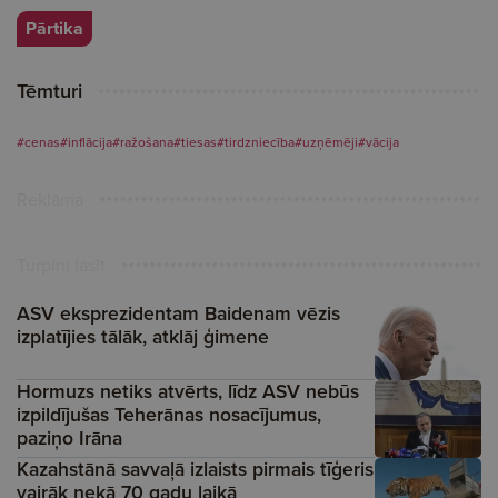
Pārtika
Tēmturi
#cenas
#inflācija
#ražošana
#tiesas
#tirdzniecība
#uzņēmēji
#vācija
Reklāma
Turpini lasīt
ASV eksprezidentam Baidenam vēzis
izplatījies tālāk, atklāj ģimene
Hormuzs netiks atvērts, līdz ASV nebūs
izpildījušas Teherānas nosacījumus,
paziņo Irāna
Kazahstānā savvaļā izlaists pirmais tīģeris
vairāk nekā 70 gadu laikā