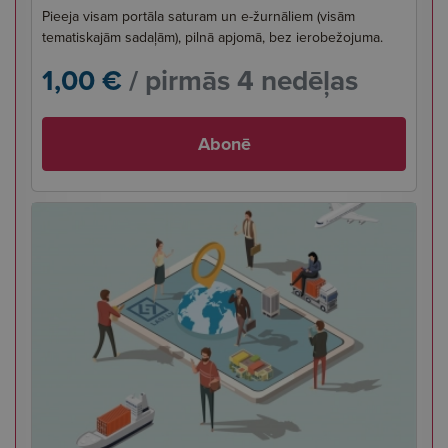
Pieeja visam portāla saturam un e-žurnāliem (visām
tematiskajām sadaļām), pilnā apjomā, bez ierobežojuma.
1,00 €
/ pirmās 4 nedēļas
Abonē