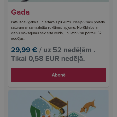
Gada
Pats izdevīgākais un ērtākais pirkums. Pieeja visam portāla
saturam ar samazinātu reklāmas apjomu. Norēķinies ar
vienu maksājumu sev ērtā veidā, un lieto visu portālu 52
nedēļas.
29,99 €
/ uz 52 nedēļām .
Tikai 0,58 EUR nedēļā.
Abonē