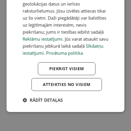
ģeolokācijas datus un ierīces
raksturlielumus. Jūsu izvēles attiecas tikai
uz šo vietni. Daži piegādātāji var balstīties
uz leģitīmajām interesēm, nevis
piekrišanu; jums ir tiesības iebilst sadaļā
Reklāmu iestatījumi
. Jūs varat atsaukt savu
piekrišanu jebkurā laikā sadaļā
Sīkdatņu
iestatījumi
.
Privātuma politika
PIEKRIST VISIEM
ATTEIKTIES NO VISIEM
RĀDĪT DETAĻAS