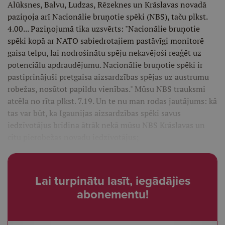
Alūksnes, Balvu, Ludzas, Rēzeknes un Krāslavas novadā
paziņoja arī Nacionālie bruņotie spēki (NBS), taču plkst.
4.00... Paziņojumā tika uzsvērts: "Nacionālie bruņotie
spēki kopā ar NATO sabiedrotajiem pastāvīgi monitorē
gaisa telpu, lai nodrošinātu spēju nekavējoši reaģēt uz
potenciālu apdraudējumu. Nacionālie bruņotie spēki ir
pastiprinājuši pretgaisa aizsardzības spējas uz austrumu
robežas, nosūtot papildu vienības." Mūsu NBS trauksmi
atcēla no rīta plkst. 7.19. Un te nu man rodas jautājums: kā
tas var būt, ka Igaunijas aizsardzības spēki savus
iedzīvotājus brīdina ātrāk nekā mūsu NBS Krāslavas un
citu pierobežas novadu iedzīvotājus;
Lai turpinātu lasīt, iegādājies
abonementu!