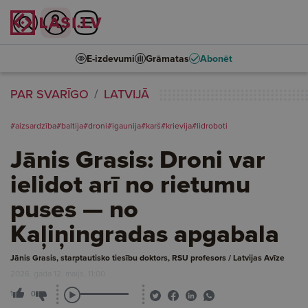
E-izdevumi
Grāmatas
Abonēt
PAR SVARĪGO
LATVIJĀ
#aizsardzība
#baltija
#droni
#igaunija
#karš
#krievija
#lidroboti
Jānis Grasis: Droni var
ielidot arī no rietumu
puses — no
Kaļiņingradas apgabala
Jānis Grasis, starptautisko tiesību doktors, RSU profesors / Latvijas Avīze
2026. gada 12. maijs, 11:00
1
0