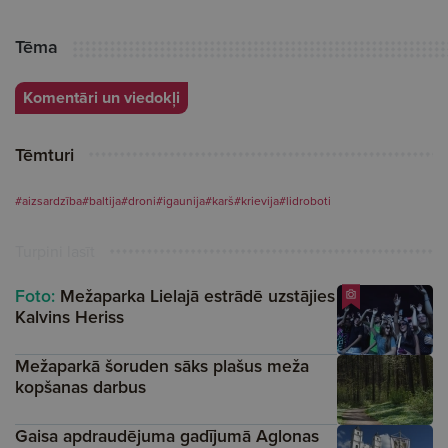
Tēma
Komentāri un viedokļi
Tēmturi
#aizsardzība
#baltija
#droni
#igaunija
#karš
#krievija
#lidroboti
Turpini lasīt
Foto:
Mežaparka Lielajā estrādē uzstājies
Kalvins Heriss
Mežaparkā šoruden sāks plašus meža
kopšanas darbus
Gaisa apdraudējuma gadījumā Aglonas