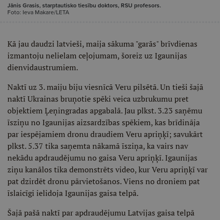
Jānis Grasis, starptautisko tiesību doktors, RSU profesors.
Foto: Ieva Makare/LETA
Kā jau daudzi latvieši, maija sākuma "garās" brīvdienas
izmantoju nelielam ceļojumam, šoreiz uz Igaunijas
dienvidaustrumiem.
Naktī uz 3. maiju biju viesnīcā Veru pilsētā. Un tieši šajā
naktī Ukrainas bruņotie spēki veica uzbrukumu pret
objektiem Ļeņingradas apgabalā. Jau plkst. 3.23 saņēmu
īsziņu no Igaunijas aizsardzības spēkiem, kas brīdināja
par iespējamiem dronu draudiem Veru apriņķī; savukārt
plkst. 5.37 tika saņemta nākamā īsziņa, ka vairs nav
nekādu apdraudējumu no gaisa Veru apriņķī. Igaunijas
ziņu kanālos tika demonstrēts video, kur Veru apriņķī var
pat dzirdēt dronu pārvietošanos. Viens no droniem pat
īslaicīgi ielidoja Igaunijas gaisa telpā.
Šajā pašā naktī par apdraudējumu Latvijas gaisa telpā