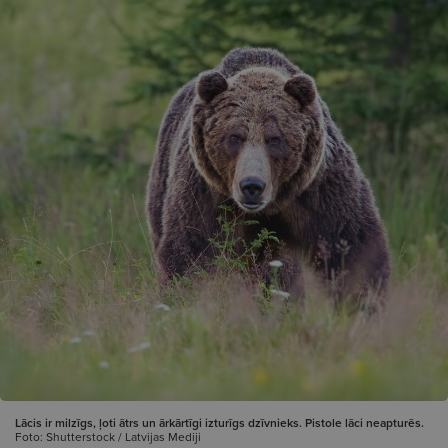
Lācis ir milzīgs, ļoti ātrs un ārkārtīgi izturīgs dzīvnieks. Pistole lāci neapturēs.
Foto: Shutterstock / Latvijas Mediji