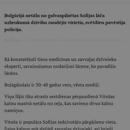
Bulgārijā netālu no galvaspilsētas Sofijas lāča
uzbrukumā dzīvību zaudējis vīrietis, svētdien pavēstīja
policija.
Reklāma
Kā konstatējuši tiesu medicīnas un savvaļas dzīvnieku
eksperti, savainojumus nodarījusi lācene, ko pavadījis
lācēns.
Bojāgājušais ir 30-40 gadus vecs, vēsta mediji.
Viņa līķis tika atrasts sestdienas pēcpusdienā Vitošas
kalnu masīvā netālu no ceļa, kas savieno divus kalnu
namiņus.
Vitoša ir populāra Sofijas iedzīvotāju pārgājienu vieta.
Šajos kalnos mīt dažādi savvaļas dzīvnieki, arī brieži,