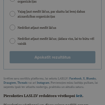
organizācijas
Vajag ļaut medīt lāčus, par skaitu lai lemj dabas
aizsardzības organizācijas
Nedrīkst atļaut medīt lāčus
Nedrīkst atļaut medīt lāčus; jādara viss, lai to būtu vēl
vairāk
Apskatīt rezultātus
Izvēlies savu soctīklu platformu, lai sekotu LASI.LV:
Facebook
,
X
,
Bluesky
,
Draugiem
,
Threads
vai arī
Instagram
. Pievienojies mūsu lasītāju pulkam, lai
saņemtu īpaši tev atlasītu noderīgu, praktisku un aktuālu saturu.
Pieraksties LASI.LV redaktora vēstkopai
šeit
.