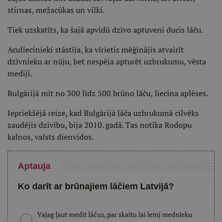
stirnas, mežacūkas un vilki.
Tiek uzskatīts, ka šajā apvidū dzīvo aptuveni ducis lāču.
Aculiecinieki stāstīja, ka vīrietis mēģinājis atvairīt
dzīvnieku ar nūju, bet nespēja apturēt uzbrukumu, vēsta
mediji.
Bulgārijā mīt no 300 līdz 500 brūno lāču, liecina aplēses.
Iepriekšējā reize, kad Bulgārijā lāča uzbrukumā cilvēks
zaudējis dzīvību, bija 2010. gadā. Tas notika Rodopu
kalnos, valsts dienvidos.
Aptauja
Ko darīt ar brūnajiem lāčiem Latvijā?
Vajag ļaut medīt lāčus, par skaitu lai lemj mednieku