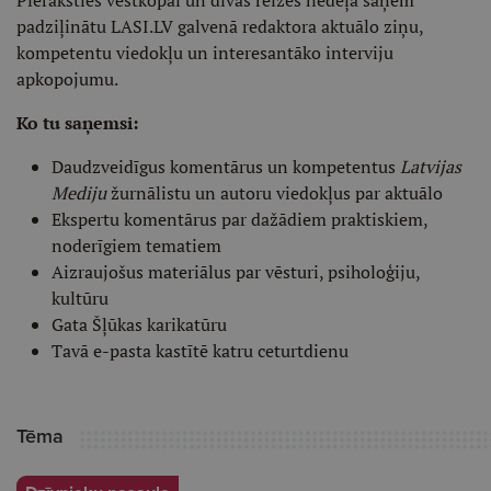
Pieraksties vēstkopai un divas reizes nedēļā saņem
padziļinātu LASI.LV galvenā redaktora aktuālo ziņu,
kompetentu viedokļu un interesantāko interviju
apkopojumu.
Ko tu saņemsi:
Daudzveidīgus komentārus un kompetentus
Latvijas
Mediju
žurnālistu un autoru viedokļus par aktuālo
Ekspertu komentārus par dažādiem praktiskiem,
noderīgiem tematiem
Aizraujošus materiālus par vēsturi, psiholoģiju,
kultūru
Gata Šļūkas karikatūru
Tavā e-pasta kastītē katru ceturtdienu
Tēma