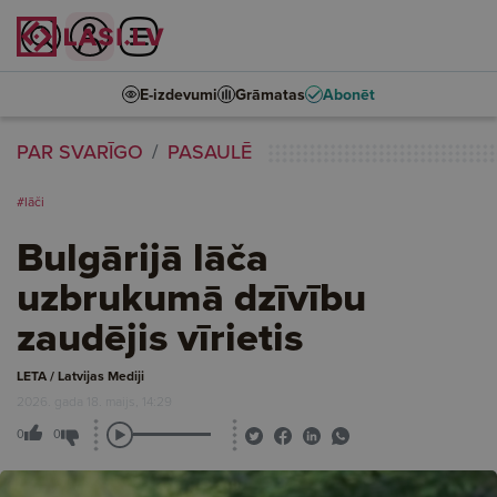
E-izdevumi
Grāmatas
Abonēt
PAR SVARĪGO
PASAULĒ
#lāči
Bulgārijā lāča
uzbrukumā dzīvību
zaudējis vīrietis
LETA / Latvijas Mediji
2026. gada 18. maijs, 14:29
0
0