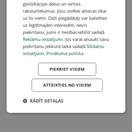
ģeolokācijas datus un ierīces
raksturlielumus. Jūsu izvēles attiecas tikai
uz šo vietni. Daži piegādātāji var balstīties
uz leģitīmajām interesēm, nevis
piekrišanu; jums ir tiesības iebilst sadaļā
Reklāmu iestatījumi
. Jūs varat atsaukt savu
piekrišanu jebkurā laikā sadaļā
Sīkdatņu
iestatījumi
.
Privātuma politika
PIEKRIST VISIEM
ATTEIKTIES NO VISIEM
RĀDĪT DETAĻAS