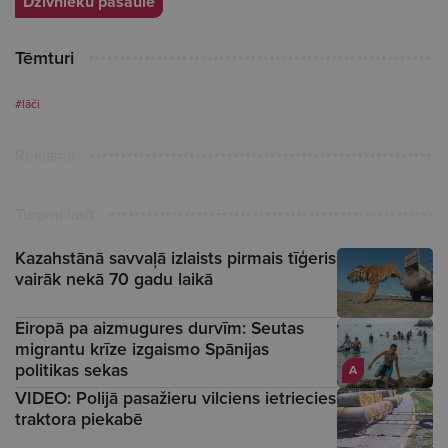
Dzīvnieku pasaule
Tēmturi
#lāči
Reklāma
Turpini lasīt
Kazahstānā savvaļā izlaists pirmais tīģeris
vairāk nekā 70 gadu laikā
Eiropā pa aizmugures durvīm: Seutas
migrantu krīze izgaismo Spānijas
politikas sekas
A
VIDEO: Polijā pasažieru vilciens ietriecies
traktora piekabē