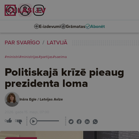
E-izdevumi
Grāmatas
Abonēt
PAR SVARĪGO
LATVIJĀ
#ministri
#ministrijas
#partijas
#saeima
Politiskajā krīzē pieaug
prezidenta loma
Ināra Egle / Latvijas Avīze
2026. gada 15. maijs, 07:00
0
0