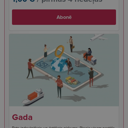
Abonē
Gada
Pats izdevīgākais un ērtākais pirkums. Pieeja visam portāla