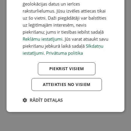
ģeolokācijas datus un ierīces
raksturlielumus. Jūsu izvēles attiecas tikai
uz šo vietni. Daži piegādātāji var balstīties
uz leģitīmajām interesēm, nevis
piekrišanu; jums ir tiesības iebilst sadaļā
Reklāmu iestatījumi
. Jūs varat atsaukt savu
piekrišanu jebkurā laikā sadaļā
Sīkdatņu
iestatījumi
.
Privātuma politika
PIEKRIST VISIEM
ATTEIKTIES NO VISIEM
RĀDĪT DETAĻAS