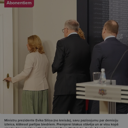
Abonentiem
Ministru prezidente Evika Siliņa (no kreisās), savu paziņojumu par demisiju
izteica, klātesot partijas biedriem. Premjerei blakus stāvēja un ar viņu kopā