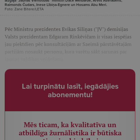
aizgāja "Jaunās Vienotības" ministri Dace Melbārde, Arvils Ašeradens,
Raimonds Čudars, Inese Lībiņa-Egnere un Hosams Abu Meri.
Foto: Zane Bitere/LETA
Pēc Ministru prezidentes Evikas Siliņas ("JV") demisijas
Valsts prezidentam Edgaram Rinkēvičam ir visas iespējas
jau piektdien pēc konsultācijām ar Saeimā pārstāvētajām
partijām nosaukt personu, kura varētu sākt sarunas par
jaunas valdības veidošanu.
Lai turpinātu lasīt, iegādājies
abonementu!
Mēs ticam, ka kvalitatīva un
atbildīga žurnālistika ir būtiska