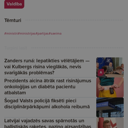
Valdība
Tēmturi
#ministri
#ministrijas
#partijas
#saeima
Turpini lasīt
Zanders runá: Iepatikties vēlētājiem —
vai Kulbergs risina vieglākās, nevis
svarīgākās problēmas?
A
Prezidents aicina ātrāk rast risinājumus
onkoloģijas un diabēta pacientu
atbalstam
Šogad Valsts policijā fiksēti pieci
disciplinārpārkāpumi alkohola reibumā
Latvijai vajadzēs savas spārnotās un
ballistiskās raķetes, paziņo aizsardzības