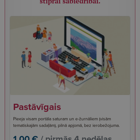
stiprai sabiedrībai.
Pastāvīgais
Pieeja visam portāla saturam un e-žurnāliem (visām
tematiskajām sadaļām), pilnā apjomā, bez ierobežojuma.
1,00 €
/ pirmās 4 nedēļas